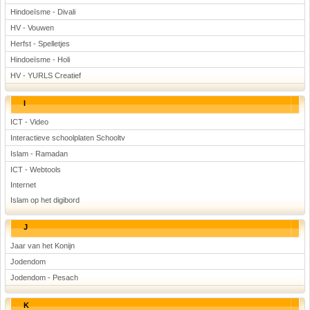
Hindoeïsme - Divali
HV - Vouwen
Herfst - Spelletjes
Hindoeïsme - Holi
HV - YURLS Creatief
I
ICT - Video
Interactieve schoolplaten Schooltv
Islam - Ramadan
ICT - Webtools
Internet
Islam op het digibord
J
Jaar van het Konijn
Jodendom
Jodendom - Pesach
K