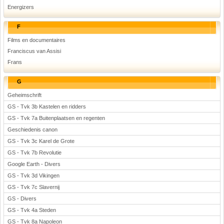
Energizers
F
Films en documentaires
Franciscus van Assisi
Frans
G
Geheimschrift
GS - Tvk 3b Kastelen en ridders
GS - Tvk 7a Buitenplaatsen en regenten
Geschiedenis canon
GS - Tvk 3c Karel de Grote
GS - Tvk 7b Revolutie
Google Earth - Divers
GS - Tvk 3d Vikingen
GS - Tvk 7c Slavernij
GS - Divers
GS - Tvk 4a Steden
GS - Tvk 8a Napoleon