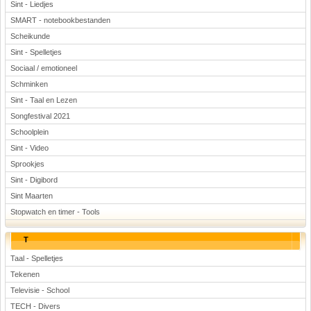
Sint - Liedjes
SMART - notebookbestanden
Scheikunde
Sint - Spelletjes
Sociaal / emotioneel
Schminken
Sint - Taal en Lezen
Songfestival 2021
Schoolplein
Sint - Video
Sprookjes
Sint - Digibord
Sint Maarten
Stopwatch en timer - Tools
T
Taal - Spelletjes
Tekenen
Televisie - School
TECH - Divers