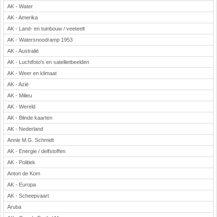
AK - Water
Rekenen
AK - Amerika
Scheikunde
AK - Land- en tuinbouw / veeteelt
Sport
AK - Watersnoodramp 1953
Techniek
AK - Australië
Verkeer
AK - Luchtfoto's en satellietbeelden
Wiskunde
AK - Weer en klimaat
Onderwerpen
AK - Azië
AK - Milieu
Apps en tablets
AK - Wereld
Collecties digibord
AK - Blinde kaarten
Digiborden / touchscreens
AK - Nederland
Digibordtools
Annie M.G. Schmidt
Downloads basisonderwijs
AK - Energie / delfstoffen
Herfst
AK - Politiek
Kerstmis
Anton de Kom
Kinder-/Jeugdboeken
AK - Europa
Lente
AK - Scheepvaart
Onderbouw PO
Aruba
Pasen