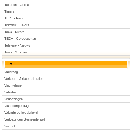
Tekenen - Online
Timers
TECH - Fiets
Televisie - Divers
Tools - Divers
TECH - Gereedschap
Televisie - Nieuws
Tools - Verzamel
V
Vaderdag
Verkeer - Verkeerssituaties
Vluchtelingen
Valentijn
Verkiezingen
Vluchtelingendag
Valentijn op het digibord
Verkiezingen Gemeenteraad
Voetbal