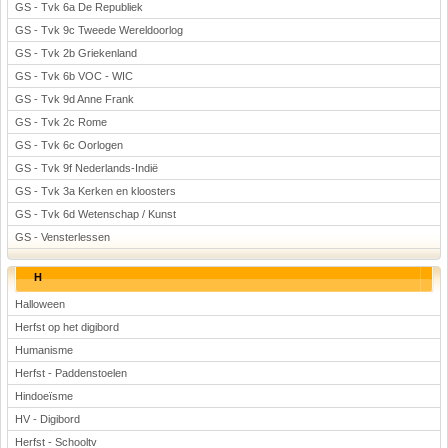
GS - Tvk 6a De Republiek
GS - Tvk 9c Tweede Wereldoorlog
GS - Tvk 2b Griekenland
GS - Tvk 6b VOC - WIC
GS - Tvk 9d Anne Frank
GS - Tvk 2c Rome
GS - Tvk 6c Oorlogen
GS - Tvk 9f Nederlands-Indië
GS - Tvk 3a Kerken en kloosters
GS - Tvk 6d Wetenschap / Kunst
GS - Vensterlessen
H
Halloween
Herfst op het digibord
Humanisme
Herfst - Paddenstoelen
Hindoeïsme
HV - Digibord
Herfst - Schooltv