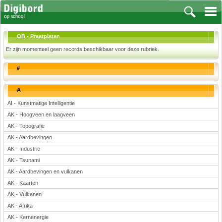
OB - Praatplaten
Er zijn momenteel geen records beschikbaar voor deze rubriek.
#
Vakken
Aardrijkskunde
A
Biologie
AI - Kunstmatige Intelligentie
Engels
AK - Hoogveen en laagveen
Frans, Duits, Chinees, Spaans
AK - Topografie
Geschiedenis
AK - Aardbevingen
AK - Industrie
Handvaardigheid en Tekenen
AK - Tsunami
Kunst en Cultuur
AK - Aardbevingen en vulkanen
Levensbeschouwing
AK - Kaarten
Lichamelijke opvoeding
AK - Vulkanen
Muziek
AK - Afrika
Natuurkunde
AK - Kernenergie
Nederlands