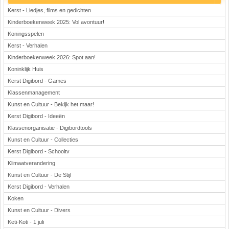
Kerst - Liedjes, films en gedichten
Kinderboekenweek 2025: Vol avontuur!
Koningsspelen
Kerst - Verhalen
Kinderboekenweek 2026: Spot aan!
Koninklijk Huis
Kerst Digibord - Games
Klassenmanagement
Kunst en Cultuur - Bekijk het maar!
Kerst Digibord - Ideeën
Klassenorganisatie - Digibordtools
Kunst en Cultuur - Collecties
Kerst Digibord - Schooltv
Klimaatverandering
Kunst en Cultuur - De Stijl
Kerst Digibord - Verhalen
Koken
Kunst en Cultuur - Divers
Keti-Koti - 1 juli