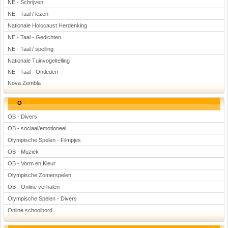
NE - Schrijven
NE - Taal / lezen
Nationale Holocaust Herdenking
NE - Taal - Gedichten
NE - Taal / spelling
Nationale Tuinvogeltelling
NE - Taal - Ontleden
Nova Zembla
O
OB - Divers
OB - sociaal/emotioneel
Olympische Spelen - Filmpjes
OB - Muziek
OB - Vorm en Kleur
Olympische Zomerspelen
OB - Online verhalen
Olympische Spelen - Divers
Online schoolbord