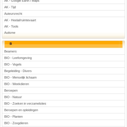
AK - Google Earth / Maps
Voetbal
AK - Tijd
Auteursrecht
AK - Heelal/ruimtevaart
AK - Tools
Autisme
B
(Advertenties)
Beamers
BIO - Leefomgeving
BIO - Vogels
Begeleiding - Divers
BIO - Menselijk lichaam
BIO - Weekdieren
Beroepen
BIO - Natuur
BIO - Zoeken in verzamelsites
Beroepen en opleidingen
BIO - Planten
BIO - Zoogdieren