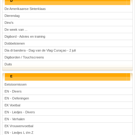
D
De Amerikaanse Sinterklaas
Dierendag
Dino's
De week van ...
Digibord - Advies en training
Dobbelstenen
Dia di bandera - Dag van de Vlag Curaçao - 2 juli
Digiborden / Touchscreens
Duits
E
Eetstoornissen
EN - Divers
EN - Oefeningen
EK Voetbal
EN - Liedjes - Divers
EN - Verhalen
EK Vrouwenvoetbal
EN - Liedjes L t/m Z