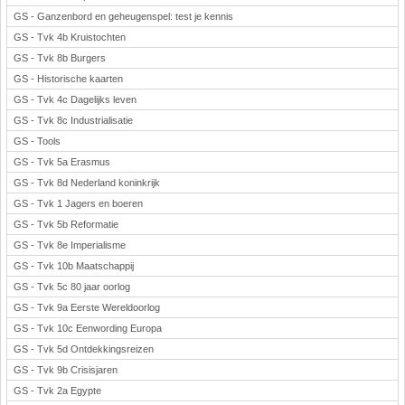
GS - Ganzenbord en geheugenspel: test je kennis
GS - Tvk 4b Kruistochten
GS - Tvk 8b Burgers
GS - Historische kaarten
GS - Tvk 4c Dagelijks leven
GS - Tvk 8c Industrialisatie
GS - Tools
GS - Tvk 5a Erasmus
GS - Tvk 8d Nederland koninkrijk
GS - Tvk 1 Jagers en boeren
GS - Tvk 5b Reformatie
GS - Tvk 8e Imperialisme
GS - Tvk 10b Maatschappij
GS - Tvk 5c 80 jaar oorlog
GS - Tvk 9a Eerste Wereldoorlog
GS - Tvk 10c Eenwording Europa
GS - Tvk 5d Ontdekkingsreizen
GS - Tvk 9b Crisisjaren
GS - Tvk 2a Egypte