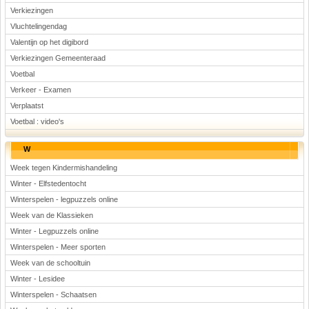
Verkiezingen
Vluchtelingendag
Valentijn op het digibord
Verkiezingen Gemeenteraad
Voetbal
Verkeer - Examen
Verplaatst
Voetbal : video's
W
Week tegen Kindermishandeling
Winter - Elfstedentocht
Winterspelen - legpuzzels online
Week van de Klassieken
Winter - Legpuzzels online
Winterspelen - Meer sporten
Week van de schooltuin
Winter - Lesidee
Winterspelen - Schaatsen