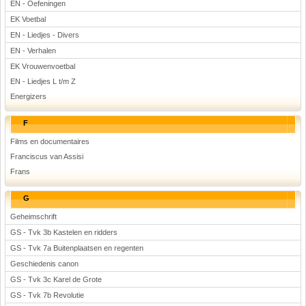
EN - Oefeningen
EK Voetbal
EN - Liedjes - Divers
EN - Verhalen
EK Vrouwenvoetbal
EN - Liedjes L t/m Z
Energizers
F
Films en documentaires
Franciscus van Assisi
Frans
G
Geheimschrift
GS - Tvk 3b Kastelen en ridders
GS - Tvk 7a Buitenplaatsen en regenten
Geschiedenis canon
GS - Tvk 3c Karel de Grote
GS - Tvk 7b Revolutie