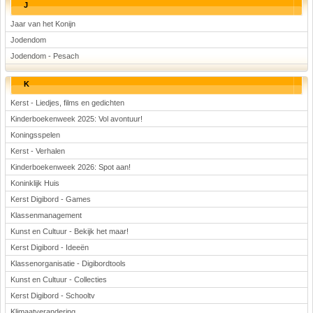
J
Jaar van het Konijn
Jodendom
Jodendom - Pesach
K
Kerst - Liedjes, films en gedichten
Kinderboekenweek 2025: Vol avontuur!
Koningsspelen
Kerst - Verhalen
Kinderboekenweek 2026: Spot aan!
Koninklijk Huis
Kerst Digibord - Games
Klassenmanagement
Kunst en Cultuur - Bekijk het maar!
Kerst Digibord - Ideeën
Klassenorganisatie - Digibordtools
Kunst en Cultuur - Collecties
Kerst Digibord - Schooltv
Klimaatverandering