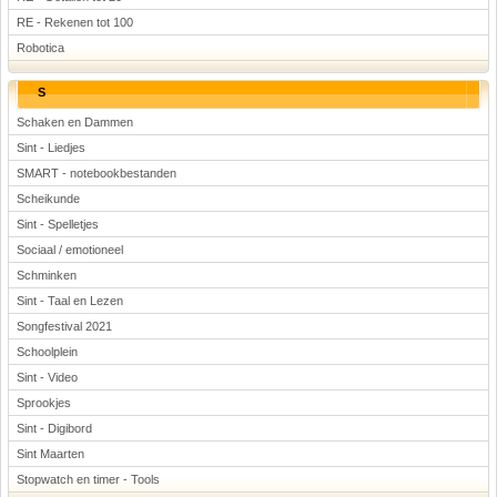
RE - Rekenen tot 100
Robotica
S
Schaken en Dammen
Sint - Liedjes
SMART - notebookbestanden
Scheikunde
Sint - Spelletjes
Sociaal / emotioneel
Schminken
Sint - Taal en Lezen
Songfestival 2021
Schoolplein
Sint - Video
Sprookjes
Sint - Digibord
Sint Maarten
Stopwatch en timer - Tools