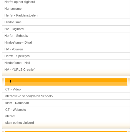
Herfst op het digibord
Humanisme
Herfst - Paddenstoelen
Hindoeïsme
HV - Digibord
Herfst - Schooltv
Hindoeïsme - Divali
HV - Vouwen
Herfst - Spelletjes
Hindoeïsme - Holi
HV - YURLS Creatief
I
ICT - Video
Interactieve schoolplaten Schooltv
Islam - Ramadan
ICT - Webtools
Internet
Islam op het digibord