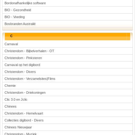
Bordonafhankelijke software
BIO - Gezondheid
BIO - Voeding
Bosbranden Australië
C
Carnaval
Christendom - Bijbelverhalen - OT
Christendom - Pinksteren
Carnaval op het digibord
Christendom - Divers
Christendom - Verzamelsites|Films
Chemie
Christendom - Driekoningen
Clic 3.0 en Jclic
Chinees
Christendom - Hemelvaart
Collecties digibord - Divers
Chinees Nieuwjaar
Christendom - Muziek