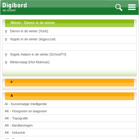
Winter - Dieren in de winter
Dieren in de winter [Yurls]
Vogels in de winter (legpuzzel)
Vakken
Vogels helpen in de winter [SchoolTV]
Aardrijkskunde
Winterslaap [Het Klokhuis]
Biologie
Engels
Frans, Duits, Chinees, Spaans
#
Geschiedenis
Handvaardigheid en Tekenen
A
Kunst en Cultuur
AI - Kunstmatige Intelligentie
Levensbeschouwing
AK - Hoogveen en laagveen
Lichamelijke opvoeding
AK - Topografie
Muziek
AK - Aardbevingen
Natuurkunde
AK - Industrie
Nederlands