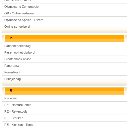
OB - Vorm en Kleur
Olympische Zomerspelen
OB - Online verhalen
Olympische Spelen - Divers
Online schoolbord
P
Pannenkoekendag
Pasen op het digibord
Prentenboek online
Panorama
PowerPoint
Prinsjesdag
R
Racisme
RE - Hoofdrekenen
RE - Rekentools
RE - Breuken
RE - Klokken - Tools