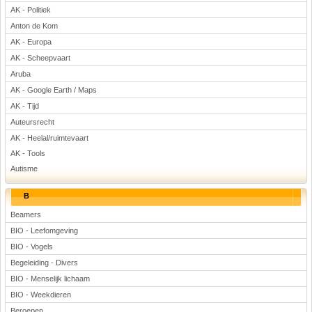
AK - Politiek
Voetbal
Anton de Kom
AK - Europa
AK - Scheepvaart
Aruba
AK - Google Earth / Maps
AK - Tijd
(Advertenties)
Auteursrecht
AK - Heelal/ruimtevaart
AK - Tools
Autisme
B
Beamers
BIO - Leefomgeving
BIO - Vogels
Begeleiding - Divers
BIO - Menselijk lichaam
BIO - Weekdieren
Beroepen