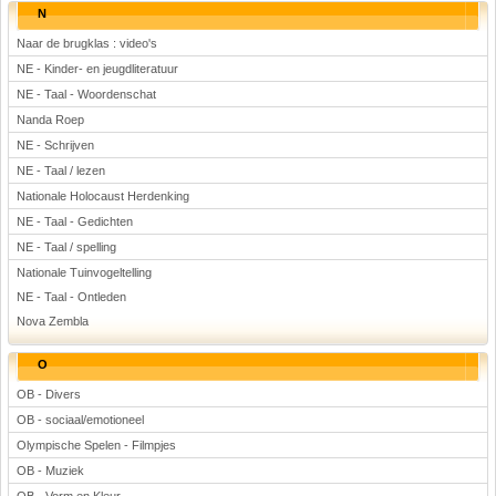
N
Naar de brugklas : video's
NE - Kinder- en jeugdliteratuur
NE - Taal - Woordenschat
Nanda Roep
NE - Schrijven
NE - Taal / lezen
Nationale Holocaust Herdenking
NE - Taal - Gedichten
NE - Taal / spelling
Nationale Tuinvogeltelling
NE - Taal - Ontleden
Nova Zembla
O
OB - Divers
OB - sociaal/emotioneel
Olympische Spelen - Filmpjes
OB - Muziek