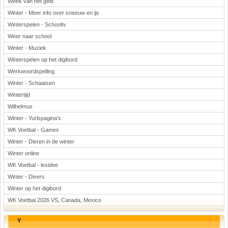
Week van het geld
Winter - Meer info over sneeuw en ijs
Winterspelen - Schooltv
Weer naar school
Winter - Muziek
Winterspelen op het digibord
Werkwoordspelling
Winter - Schaatsen
Wintertijd
Wilhelmus
Winter - Yurlspagina's
WK Voetbal - Games
Winter - Dieren in de winter
Winter online
WK Voetbal - lesidee
Winter - Divers
Winter op het digibord
WK Voetbal 2026 VS, Canada, Mexico
Y