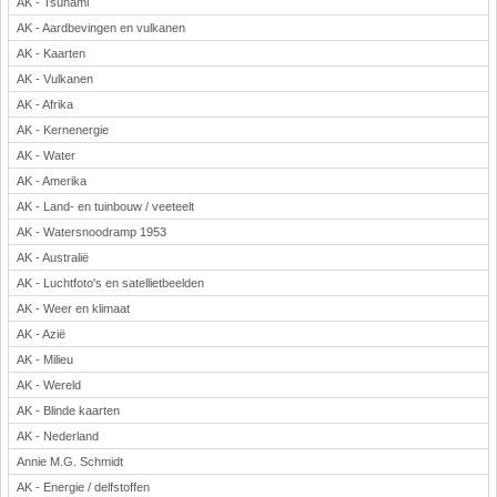
AK - Tsunami
Rekenen
AK - Aardbevingen en vulkanen
Scheikunde
AK - Kaarten
Sport
AK - Vulkanen
Techniek
AK - Afrika
Verkeer
AK - Kernenergie
AK - Water
Wiskunde
AK - Amerika
Onderwerpen
AK - Land- en tuinbouw / veeteelt
Apps en tablets
AK - Watersnoodramp 1953
Collecties digibord
AK - Australië
Digiborden / touchscreens
AK - Luchtfoto's en satellietbeelden
Digibordtools
AK - Weer en klimaat
Downloads basisonderwijs
AK - Azië
Herfst
AK - Milieu
AK - Wereld
Kerstmis
AK - Blinde kaarten
Kinder-/Jeugdboeken
AK - Nederland
Lente
Annie M.G. Schmidt
Onderbouw PO
AK - Energie / delfstoffen
Pasen