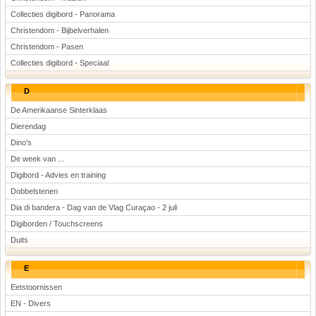
Collecties digibord - Panorama
Christendom - Bijbelverhalen
Christendom - Pasen
Collecties digibord - Speciaal
D
De Amerikaanse Sinterklaas
Dierendag
Dino's
De week van ...
Digibord - Advies en training
Dobbelstenen
Dia di bandera - Dag van de Vlag Curaçao - 2 juli
Digiborden / Touchscreens
Duits
E
Eetstoornissen
EN - Divers