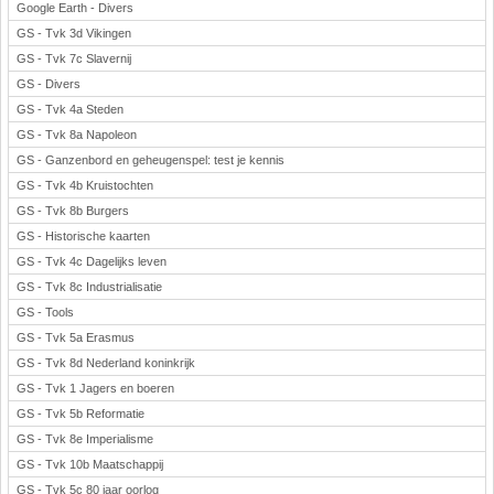
Google Earth - Divers
GS - Tvk 3d Vikingen
GS - Tvk 7c Slavernij
GS - Divers
GS - Tvk 4a Steden
GS - Tvk 8a Napoleon
GS - Ganzenbord en geheugenspel: test je kennis
GS - Tvk 4b Kruistochten
GS - Tvk 8b Burgers
GS - Historische kaarten
GS - Tvk 4c Dagelijks leven
GS - Tvk 8c Industrialisatie
GS - Tools
GS - Tvk 5a Erasmus
GS - Tvk 8d Nederland koninkrijk
GS - Tvk 1 Jagers en boeren
GS - Tvk 5b Reformatie
GS - Tvk 8e Imperialisme
GS - Tvk 10b Maatschappij
GS - Tvk 5c 80 jaar oorlog