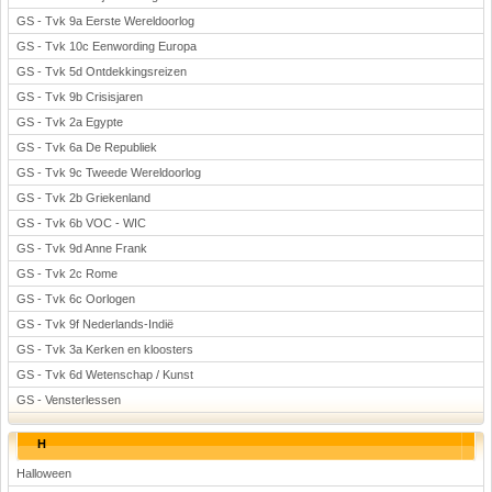
GS - Tvk 9a Eerste Wereldoorlog
GS - Tvk 10c Eenwording Europa
GS - Tvk 5d Ontdekkingsreizen
GS - Tvk 9b Crisisjaren
GS - Tvk 2a Egypte
GS - Tvk 6a De Republiek
GS - Tvk 9c Tweede Wereldoorlog
GS - Tvk 2b Griekenland
GS - Tvk 6b VOC - WIC
GS - Tvk 9d Anne Frank
GS - Tvk 2c Rome
GS - Tvk 6c Oorlogen
GS - Tvk 9f Nederlands-Indië
GS - Tvk 3a Kerken en kloosters
GS - Tvk 6d Wetenschap / Kunst
GS - Vensterlessen
H
Halloween