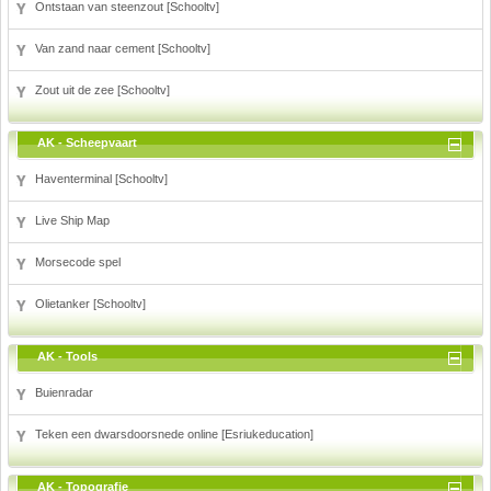
Ontstaan van steenzout [Schooltv]
Van zand naar cement [Schooltv]
Zout uit de zee [Schooltv]
AK - Scheepvaart
Haventerminal [Schooltv]
Live Ship Map
Morsecode spel
Olietanker [Schooltv]
AK - Tools
Buienradar
Teken een dwarsdoorsnede online [Esriukeducation]
AK - Topografie