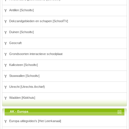
Rekenen
Antillen [Schooltv]
Scheikunde
Sport
Dekzandgebieden en schapen [SchoolTV]
Techniek
Duinen [Schooltv]
Verkeer
Wiskunde
Geocraft
Onderwerpen
Grondsoorten interactieve schoolplaat
Apps en tablets
Kalksteen [Schooltv]
Collecties digibord
Digiborden / touchscreens
Stuwwallen [Schooltv]
Digibordtools
Downloads basisonderwijs
Utrecht [Utrechts Archief)
Herfst
Wadden [Klokhuis]
Kerstmis
Kinder-/Jeugdboeken
AK - Europa
Lente
Onderbouw PO
Europa uitlegvideo's [Het Leerkanaal]
Pasen