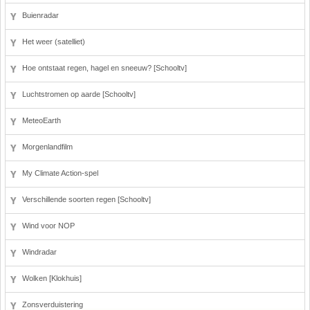
Buienradar
Het weer (satelliet)
Hoe ontstaat regen, hagel en sneeuw? [Schooltv]
Luchtstromen op aarde [Schooltv]
MeteoEarth
Morgenlandfilm
My Climate Action-spel
Verschillende soorten regen [Schooltv]
Wind voor NOP
Windradar
Wolken [Klokhuis]
Zonsverduistering