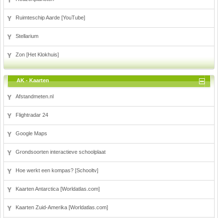
Ruimteschip Aarde [YouTube]
Stellarium
Zon [Het Klokhuis]
AK - Kaarten
Afstandmeten.nl
Flightradar 24
Google Maps
Grondsoorten interactieve schoolplaat
Hoe werkt een kompas? [Schooltv]
Kaarten Antarctica [Worldatlas.com]
Kaarten Zuid-Amerika [Worldatlas.com]