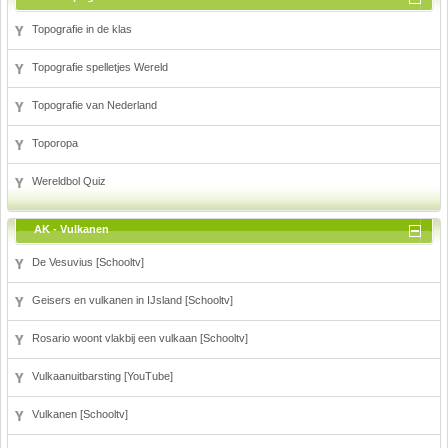
Topografie in de klas
Topografie spelletjes Wereld
Topografie van Nederland
Toporopa
Wereldbol Quiz
AK - Vulkanen
De Vesuvius [Schooltv]
Geisers en vulkanen in IJsland [Schooltv]
Rosario woont vlakbij een vulkaan [Schooltv]
Vulkaanuitbarsting [YouTube]
Vulkanen [Schooltv]