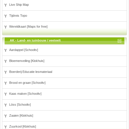
Live Ship Map
Tijdreis Topo
Wereldkaart [Maps for free]
AK - Land- en tuinbouw / veeteelt
Aardappel [Schooltv]
Bloemenveiling [Klokhuis]
Boerderij Educatie lesmateriaal
Brood en graan [Schooltv]
Kaas maken [Schooltv]
Löss [Schooltv]
Zaaien [Klokhuis]
Zuurkool [Klokhuis]