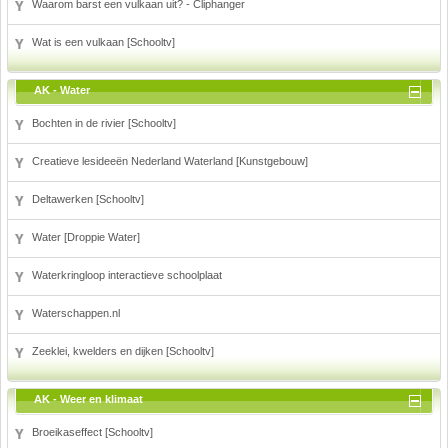
Waarom barst een vulkaan uit? - Cliphanger
Wat is een vulkaan [Schooltv]
AK - Water
Bochten in de rivier [Schooltv]
Creatieve lesideeën Nederland Waterland [Kunstgebouw]
Deltawerken [Schooltv]
Water [Droppie Water]
Waterkringloop interactieve schoolplaat
Waterschappen.nl
Zeeklei, kwelders en dijken [Schooltv]
AK - Weer en klimaat
Broeikaseffect [Schooltv]