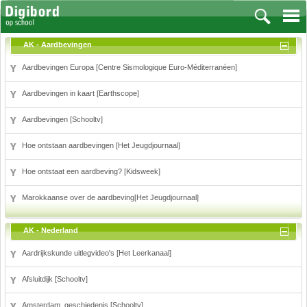
AK - Aardbevingen
Aardbevingen Europa [Centre Sismologique Euro-Méditerranéen]
Aardbevingen in kaart [Earthscope]
Vakken
Aardbevingen [Schooltv]
Aardrijkskunde
Biologie
Hoe ontstaan aardbevingen [Het Jeugdjournaal]
Engels
Hoe ontstaat een aardbeving? [Kidsweek]
Frans, Duits, Chinees, Spaans
Geschiedenis
Marokkaanse over de aardbeving[Het Jeugdjournaal]
Handvaardigheid en Tekenen
Kunst en Cultuur
AK - Nederland
Levensbeschouwing
Aardrijkskunde uitlegvideo's [Het Leerkanaal]
Lichamelijke opvoeding
Muziek
Afsluitdijk [Schooltv]
Natuurkunde
Nederlands
Amsterdam, geschiedenis [Schooltv]