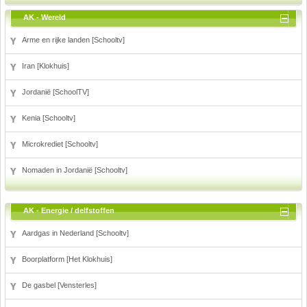
AK - Wereld
Arme en rijke landen [Schooltv]
Iran [Klokhuis]
Jordanië [SchoolTV]
Kenia [Schooltv]
Microkrediet [Schooltv]
Nomaden in Jordanië [Schooltv]
AK - Energie / delfstoffen
Aardgas in Nederland [Schooltv]
Boorplatform [Het Klokhuis]
De gasbel [Vensterles]