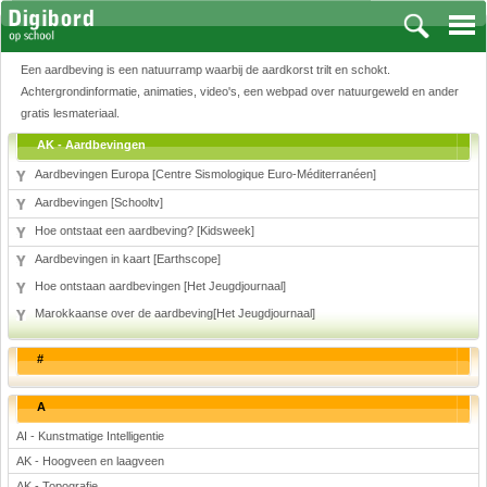
Een aardbeving is een natuurramp waarbij de aardkorst trilt en schokt.
Achtergrondinformatie, animaties, video's, een webpad over natuurgeweld en ander
gratis lesmateriaal.
AK - Aardbevingen
Vakken
Aardbevingen Europa [Centre Sismologique Euro-Méditerranéen]
Aardrijkskunde
Aardbevingen [Schooltv]
Biologie
Hoe ontstaat een aardbeving? [Kidsweek]
Engels
Aardbevingen in kaart [Earthscope]
Frans, Duits, Chinees, Spaans
Hoe ontstaan aardbevingen [Het Jeugdjournaal]
Geschiedenis
Marokkaanse over de aardbeving[Het Jeugdjournaal]
Handvaardigheid en Tekenen
Kunst en Cultuur
#
Levensbeschouwing
Lichamelijke opvoeding
A
Muziek
AI - Kunstmatige Intelligentie
Natuurkunde
AK - Hoogveen en laagveen
Nederlands
AK - Topografie