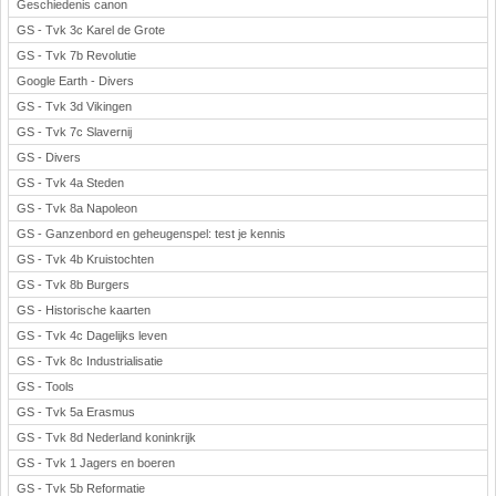
Geschiedenis canon
GS - Tvk 3c Karel de Grote
GS - Tvk 7b Revolutie
Google Earth - Divers
GS - Tvk 3d Vikingen
GS - Tvk 7c Slavernij
GS - Divers
GS - Tvk 4a Steden
GS - Tvk 8a Napoleon
GS - Ganzenbord en geheugenspel: test je kennis
GS - Tvk 4b Kruistochten
GS - Tvk 8b Burgers
GS - Historische kaarten
GS - Tvk 4c Dagelijks leven
GS - Tvk 8c Industrialisatie
GS - Tools
GS - Tvk 5a Erasmus
GS - Tvk 8d Nederland koninkrijk
GS - Tvk 1 Jagers en boeren
GS - Tvk 5b Reformatie