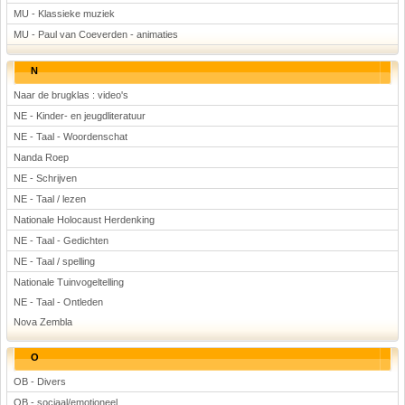
MU - Klassieke muziek
MU - Paul van Coeverden - animaties
N
Naar de brugklas : video's
NE - Kinder- en jeugdliteratuur
NE - Taal - Woordenschat
Nanda Roep
NE - Schrijven
NE - Taal / lezen
Nationale Holocaust Herdenking
NE - Taal - Gedichten
NE - Taal / spelling
Nationale Tuinvogeltelling
NE - Taal - Ontleden
Nova Zembla
O
OB - Divers
OB - sociaal/emotioneel