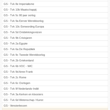
GS - Tvk 8e Imperialisme
GS - Tvk 10b Maatschappij
GS - Tvk 5c 80 jaar oorlog
GS - Tvk 9a Eerste Wereldoorlog
GS - Tvk 10c Eenwording Europa
GS - Tvk 5d Ontdekkingsreizen
GS - Tvk 9b Crisisjaren
GS - Tvk 2a Egypte
GS - Tvk 6a De Republiek
GS - Tvk 9c Tweede Wereldoorlog
GS - Tvk 2b Griekenland
GS - Tvk 6b VOC - WIC
GS - Tvk 9d Anne Frank
GS - Tvk 2c Rome
GS - Tvk 6c Oorlogen
GS - Tvk 9f Nederlands-Indië
GS - Tvk 3a Kerken en kloosters
GS - Tvk 6d Wetenschap / Kunst
GS - Vensterlessen