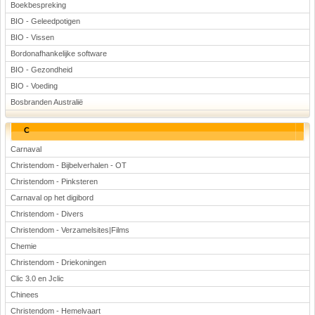
Boekbespreking
BIO - Geleedpotigen
BIO - Vissen
Bordonafhankelijke software
BIO - Gezondheid
BIO - Voeding
Bosbranden Australië
C
Carnaval
Christendom - Bijbelverhalen - OT
Christendom - Pinksteren
Carnaval op het digibord
Christendom - Divers
Christendom - Verzamelsites|Films
Chemie
Christendom - Driekoningen
Clic 3.0 en Jclic
Chinees
Christendom - Hemelvaart