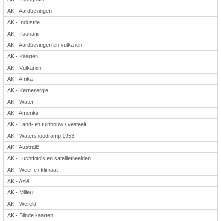
Rekenen
AK - Aardbevingen
Scheikunde
AK - Industrie
AK - Tsunami
Sport
AK - Aardbevingen en vulkanen
Techniek
AK - Kaarten
Verkeer
AK - Vulkanen
Wiskunde
AK - Afrika
Onderwerpen
AK - Kernenergie
Apps en tablets
AK - Water
Collecties digibord
AK - Amerika
Digiborden / touchscreens
AK - Land- en tuinbouw / veeteelt
AK - Watersnoodramp 1953
Digibordtools
AK - Australië
Downloads basisonderwijs
AK - Luchtfoto's en satellietbeelden
Herfst
AK - Weer en klimaat
Kerstmis
AK - Azië
Kinder-/Jeugdboeken
AK - Milieu
Lente
AK - Wereld
Onderbouw PO
AK - Blinde kaarten
Pasen