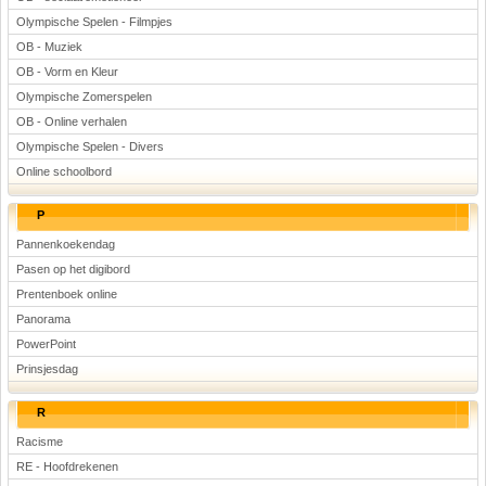
Olympische Spelen - Filmpjes
OB - Muziek
OB - Vorm en Kleur
Olympische Zomerspelen
OB - Online verhalen
Olympische Spelen - Divers
Online schoolbord
P
Pannenkoekendag
Pasen op het digibord
Prentenboek online
Panorama
PowerPoint
Prinsjesdag
R
Racisme
RE - Hoofdrekenen