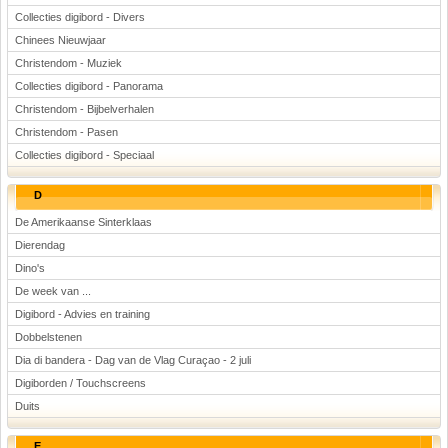
Collecties digibord - Divers
Chinees Nieuwjaar
Christendom - Muziek
Collecties digibord - Panorama
Christendom - Bijbelverhalen
Christendom - Pasen
Collecties digibord - Speciaal
D
De Amerikaanse Sinterklaas
Dierendag
Dino's
De week van ...
Digibord - Advies en training
Dobbelstenen
Dia di bandera - Dag van de Vlag Curaçao - 2 juli
Digiborden / Touchscreens
Duits
E