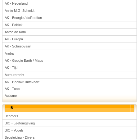
AK - Nederland
Voetbal
Annie M.G. Schmidt
AK - Energie / delfstoffen
AK - Politiek
Anton de Kom
AK - Europa
AK - Scheepvaart
(Advertenties)
Aruba
AK - Google Earth / Maps
AK - Tijd
Auteursrecht
AK - Heelal/ruimtevaart
AK - Tools
Autisme
B
Beamers
BIO - Leefomgeving
BIO - Vogels
Begeleiding - Divers