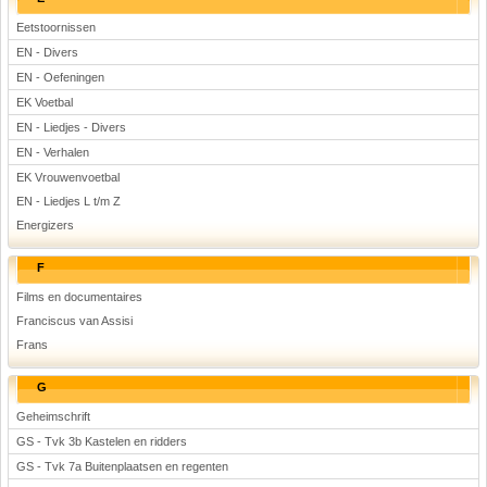
Eetstoornissen
EN - Divers
EN - Oefeningen
EK Voetbal
EN - Liedjes - Divers
EN - Verhalen
EK Vrouwenvoetbal
EN - Liedjes L t/m Z
Energizers
F
Films en documentaires
Franciscus van Assisi
Frans
G
Geheimschrift
GS - Tvk 3b Kastelen en ridders
GS - Tvk 7a Buitenplaatsen en regenten