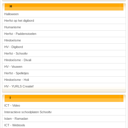
H
Halloween
Herfst op het digibord
Humanisme
Herfst - Paddenstoelen
Hindoeïsme
HV - Digibord
Herfst - Schooltv
Hindoeïsme - Divali
HV - Vouwen
Herfst - Spelletjes
Hindoeïsme - Holi
HV - YURLS Creatief
I
ICT - Video
Interactieve schoolplaten Schooltv
Islam - Ramadan
ICT - Webtools