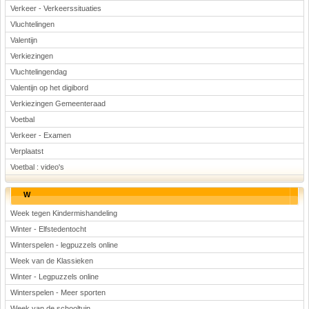
Verkeer - Verkeerssituaties
Vluchtelingen
Valentijn
Verkiezingen
Vluchtelingendag
Valentijn op het digibord
Verkiezingen Gemeenteraad
Voetbal
Verkeer - Examen
Verplaatst
Voetbal : video's
W
Week tegen Kindermishandeling
Winter - Elfstedentocht
Winterspelen - legpuzzels online
Week van de Klassieken
Winter - Legpuzzels online
Winterspelen - Meer sporten
Week van de schooltuin