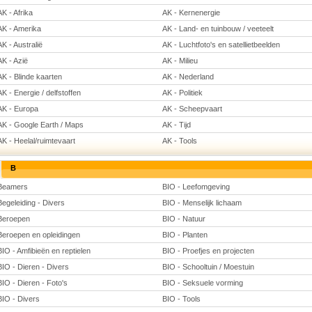
AK - Afrika
AK - Kernenergie
AK - Amerika
AK - Land- en tuinbouw / veeteelt
AK - Australië
AK - Luchtfoto's en satellietbeelden
AK - Azië
AK - Milieu
AK - Blinde kaarten
AK - Nederland
AK - Energie / delfstoffen
AK - Politiek
AK - Europa
AK - Scheepvaart
AK - Google Earth / Maps
AK - Tijd
AK - Heelal/ruimtevaart
AK - Tools
B
Beamers
BIO - Leefomgeving
Begeleiding - Divers
BIO - Menselijk lichaam
Beroepen
BIO - Natuur
Beroepen en opleidingen
BIO - Planten
BIO - Amfibieën en reptielen
BIO - Proefjes en projecten
BIO - Dieren - Divers
BIO - Schooltuin / Moestuin
BIO - Dieren - Foto's
BIO - Seksuele vorming
BIO - Divers
BIO - Tools