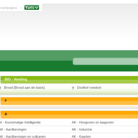
 startpagina
BIO - Voeding
Brood [Brood aan de basis]
Doolhof voedsel
#
A
AI - Kunstmatige Intelligentie
AK - Hoogveen en laagveen
AK - Aardbevingen
AK - Industrie
AK - Aardbevingen en vulkanen
AK - Kaarten