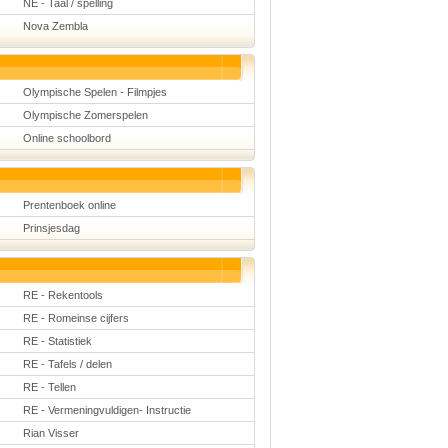
NE - Taal / spelling
Nova Zembla
Olympische Spelen - Filmpjes
Olympische Zomerspelen
Online schoolbord
Prentenboek online
Prinsjesdag
RE - Rekentools
RE - Romeinse cijfers
RE - Statistiek
RE - Tafels / delen
RE - Tellen
RE - Vermeningvuldigen- Instructie
Rian Visser