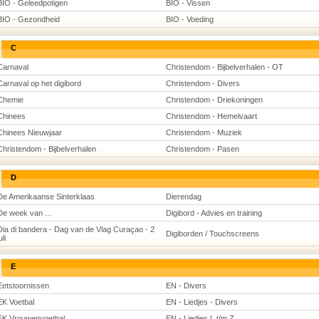
BIO - Geleedpotigen
BIO - Vissen
BIO - Gezondheid
BIO - Voeding
C
Carnaval
Christendom - Bijbelverhalen - OT
Carnaval op het digibord
Christendom - Divers
Chemie
Christendom - Driekoningen
Chinees
Christendom - Hemelvaart
Chinees Nieuwjaar
Christendom - Muziek
Christendom - Bijbelverhalen
Christendom - Pasen
D
De Amerikaanse Sinterklaas
Dierendag
De week van ...
Digibord - Advies en training
Dia di bandera - Dag van de Vlag Curaçao - 2
Digiborden / Touchscreens
uli
E
Eetstoornissen
EN - Divers
EK Voetbal
EN - Liedjes - Divers
EK Vrouwenvoetbal
EN - Liedjes L t/m Z