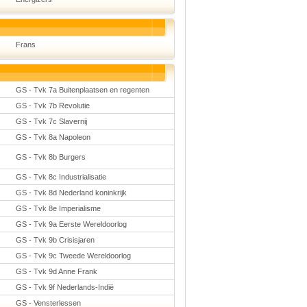
Frans
GS - Tvk 7a Buitenplaatsen en regenten
GS - Tvk 7b Revolutie
GS - Tvk 7c Slavernij
GS - Tvk 8a Napoleon
GS - Tvk 8b Burgers
GS - Tvk 8c Industrialisatie
GS - Tvk 8d Nederland koninkrijk
GS - Tvk 8e Imperialisme
GS - Tvk 9a Eerste Wereldoorlog
GS - Tvk 9b Crisisjaren
GS - Tvk 9c Tweede Wereldoorlog
GS - Tvk 9d Anne Frank
GS - Tvk 9f Nederlands-Indië
GS - Vensterlessen