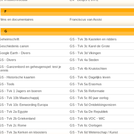
F
Films en documentaires
Franciscus van Assisi
G
Geheimschrift
GS - Tvk 3b Kastelen en ridders
Geschiedenis canon
GS - Tvk 3c Karel de Grote
Google Earth - Divers
GS - Tvk 3d Vikingen
GS - Divers
GS - Tvk 4a Steden
GS - Ganzenbord en geheugenspel: test je
GS - Tvk 4b Kruistochten
kennis
GS - Historische kaarten
GS - Tvk 4c Dagelijks leven
GS - Tools
GS - Tvk 5a Erasmus
GS - Tvk 1 Jagers en boeren
GS - Tvk 5b Reformatie
GS - Tvk 10b Maatschappij
GS - Tvk 5c 80 jaar oorlog
GS - Tvk 10c Eenwording Europa
GS - Tvk 5d Ontdekkingsreizen
GS - Tvk 2a Egypte
GS - Tvk 6a De Republiek
GS - Tvk 2b Griekenland
GS - Tvk 6b VOC - WIC
GS - Tvk 2c Rome
GS - Tvk 6c Oorlogen
GS - Tvk 3a Kerken en kloosters
GS - Tvk 6d Wetenschap / Kunst