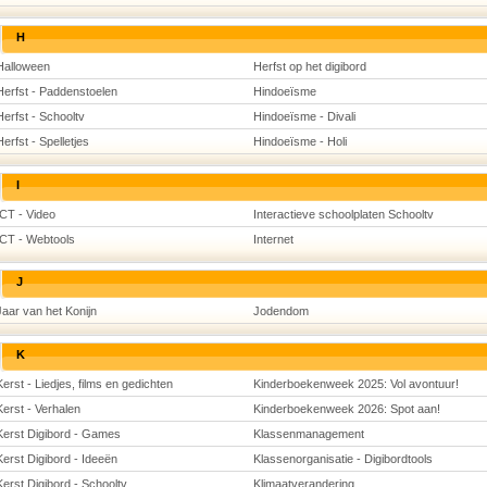
H
Halloween
Herfst op het digibord
Herfst - Paddenstoelen
Hindoeïsme
Herfst - Schooltv
Hindoeïsme - Divali
Herfst - Spelletjes
Hindoeïsme - Holi
I
ICT - Video
Interactieve schoolplaten Schooltv
ICT - Webtools
Internet
J
Jaar van het Konijn
Jodendom
K
Kerst - Liedjes, films en gedichten
Kinderboekenweek 2025: Vol avontuur!
Kerst - Verhalen
Kinderboekenweek 2026: Spot aan!
Kerst Digibord - Games
Klassenmanagement
Kerst Digibord - Ideeën
Klassenorganisatie - Digibordtools
Kerst Digibord - Schooltv
Klimaatverandering