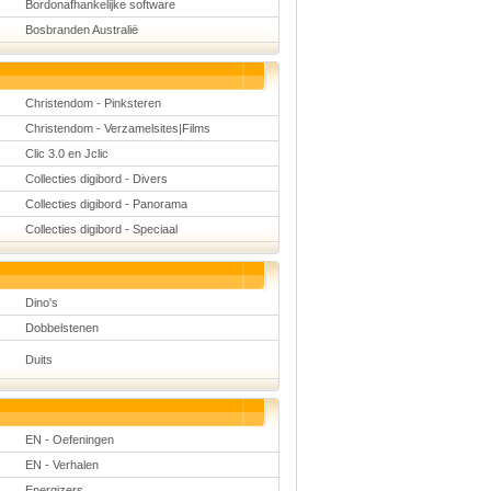
Bordonafhankelijke software
Bosbranden Australië
Christendom - Pinksteren
Christendom - Verzamelsites|Films
Clic 3.0 en Jclic
Collecties digibord - Divers
Collecties digibord - Panorama
Collecties digibord - Speciaal
Dino's
Dobbelstenen
Duits
EN - Oefeningen
EN - Verhalen
Energizers