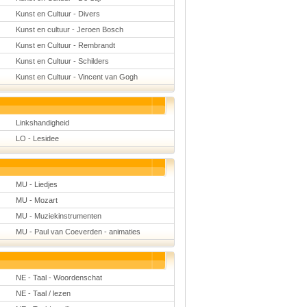
Kunst en Cultuur - Divers
Kunst en cultuur - Jeroen Bosch
Kunst en Cultuur - Rembrandt
Kunst en Cultuur - Schilders
Kunst en Cultuur - Vincent van Gogh
Linkshandigheid
LO - Lesidee
MU - Liedjes
MU - Mozart
MU - Muziekinstrumenten
MU - Paul van Coeverden - animaties
NE - Taal - Woordenschat
NE - Taal / lezen