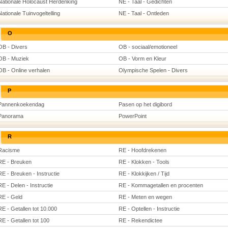
Nationale Holocaust Herdenking
NE - Taal - Gedichten
Nationale Tuinvogeltelling
NE - Taal - Ontleden
O
OB - Divers
OB - sociaal/emotioneel
OB - Muziek
OB - Vorm en Kleur
OB - Online verhalen
Olympische Spelen - Divers
P
Pannenkoekendag
Pasen op het digibord
Panorama
PowerPoint
R
Racisme
RE - Hoofdrekenen
RE - Breuken
RE - Klokken - Tools
RE - Breuken - Instructie
RE - Klokkijken / Tijd
RE - Delen - Instructie
RE - Kommagetallen en procenten
RE - Geld
RE - Meten en wegen
RE - Getallen tot 10.000
RE - Optellen - Instructie
RE - Getallen tot 100
RE - Rekendictee