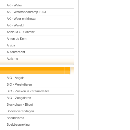
Natuurkunde
AK - Water
Nederlands
AK - Watersnoodramp 1953
Rekenen
Scheikunde
AK - Weer en klimaat
Sport
AK - Wereld
Techniek
Verkeer
Annie M.G. Schmidt
Wiskunde
Anton de Kom
Onderwerpen
Aruba
Apps en tablets
Auteursrecht
Collecties digibord
Autisme
Digiborden /
touchscreens
Digibordtools
Downloads
basisonderwijs
BIO - Vogels
Herfst
BIO - Weekdieren
Kerstmis
Kinder-/Jeugdboeken
BIO - Zoeken in verzamelsites
Lente
BIO - Zoogdieren
Onderbouw PO
Blockchain - Bitcoin
Pasen
Voetbal
Bodemdierendagen
Boeddhisme
Boekbespreking