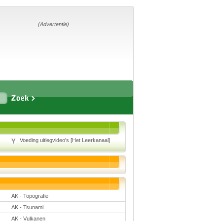
Home
Suggesties
Adverteren
(Advertentie)
Eigen
startpagina
Vakken
Aardrijkskunde
Biologie
Voeding uitlegvideo's [Het Leerkanaal]
Engels
Frans, Duits,
Chinees, Spaans
Geschiedenis
Handvaardigheid en
Tekenen
Kunst en Cultuur
AK - Topografie
Levensbeschouwing
Lichamelijke
AK - Tsunami
opvoeding
Muziek
AK - Vulkanen