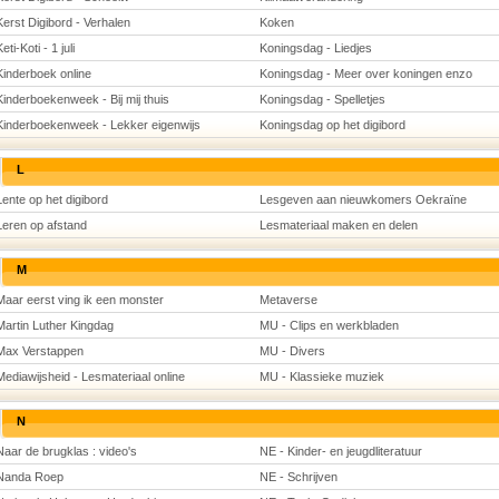
Kerst Digibord - Verhalen
Koken
eti-Koti - 1 juli
Koningsdag - Liedjes
Kinderboek online
Koningsdag - Meer over koningen enzo
Kinderboekenweek - Bij mij thuis
Koningsdag - Spelletjes
Kinderboekenweek - Lekker eigenwijs
Koningsdag op het digibord
L
Lente op het digibord
Lesgeven aan nieuwkomers Oekraïne
Leren op afstand
Lesmateriaal maken en delen
M
Maar eerst ving ik een monster
Metaverse
Martin Luther Kingdag
MU - Clips en werkbladen
Max Verstappen
MU - Divers
Mediawijsheid - Lesmateriaal online
MU - Klassieke muziek
N
Naar de brugklas : video's
NE - Kinder- en jeugdliteratuur
Nanda Roep
NE - Schrijven