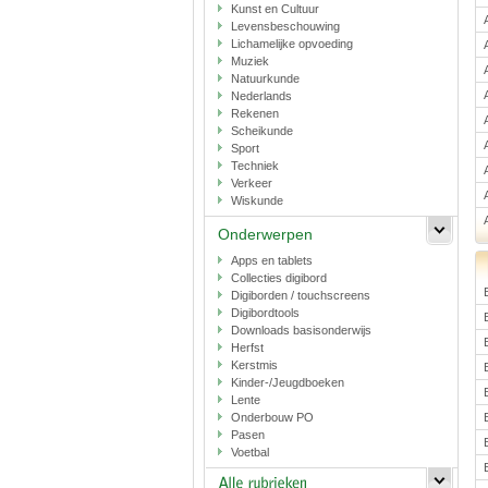
Kunst en Cultuur
Levensbeschouwing
Lichamelijke opvoeding
Muziek
Natuurkunde
Nederlands
Rekenen
Scheikunde
Sport
Techniek
Verkeer
Wiskunde
Onderwerpen
Apps en tablets
Collecties digibord
Digiborden / touchscreens
Digibordtools
Downloads basisonderwijs
Herfst
Kerstmis
Kinder-/Jeugdboeken
Lente
Onderbouw PO
Pasen
Voetbal