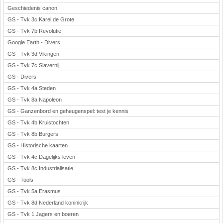
Geschiedenis canon
GS - Tvk 3c Karel de Grote
GS - Tvk 7b Revolutie
Google Earth - Divers
GS - Tvk 3d Vikingen
GS - Tvk 7c Slavernij
GS - Divers
GS - Tvk 4a Steden
GS - Tvk 8a Napoleon
GS - Ganzenbord en geheugenspel: test je kennis
GS - Tvk 4b Kruistochten
GS - Tvk 8b Burgers
GS - Historische kaarten
GS - Tvk 4c Dagelijks leven
GS - Tvk 8c Industrialisatie
GS - Tools
GS - Tvk 5a Erasmus
GS - Tvk 8d Nederland koninkrijk
GS - Tvk 1 Jagers en boeren