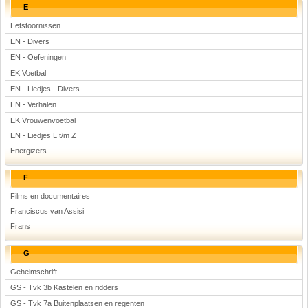
E
Eetstoornissen
EN - Divers
EN - Oefeningen
EK Voetbal
EN - Liedjes - Divers
EN - Verhalen
EK Vrouwenvoetbal
EN - Liedjes L t/m Z
Energizers
F
Films en documentaires
Franciscus van Assisi
Frans
G
Geheimschrift
GS - Tvk 3b Kastelen en ridders
GS - Tvk 7a Buitenplaatsen en regenten