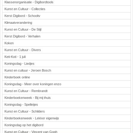
Klassenorganisatie - Digibordtools
Kunst en Cultuur - Collecties
Kerst Digibord - Schooltv
Klimaatverandering
Kunst en Cultuur - De Stijl
Kerst Digibord - Verhalen
Koken
Kunst en Cultuur - Divers
Keti-Koti - 1 juli
Koningsdag - Liedjes
Kunst en cultuur - Jeroen Bosch
Kinderboek online
Koningsdag - Meer over koningen enzo
Kunst en Cultuur - Rembrandt
Kinderboekenweek - Bij mij thuis
Koningsdag - Spelletjes
Kunst en Cultuur - Schilders
Kinderboekenweek - Lekker eigenwijs
Koningsdag op het digibord
Kunst en Cultuur - Vincent van Gogh