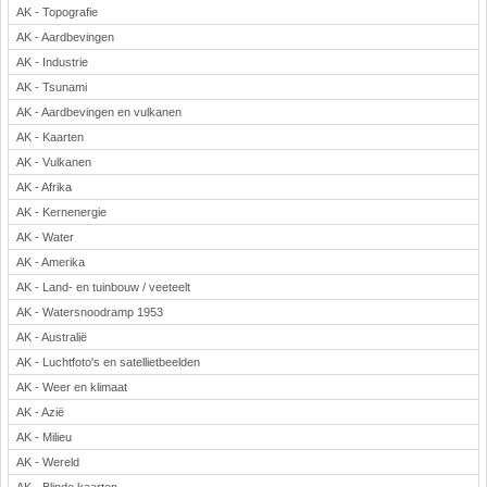
AK - Topografie
Rekenen
AK - Aardbevingen
Scheikunde
AK - Industrie
Sport
AK - Tsunami
Techniek
AK - Aardbevingen en vulkanen
Verkeer
AK - Kaarten
Wiskunde
AK - Vulkanen
AK - Afrika
Onderwerpen
AK - Kernenergie
Apps en tablets
AK - Water
Collecties digibord
AK - Amerika
Digiborden / touchscreens
AK - Land- en tuinbouw / veeteelt
Digibordtools
AK - Watersnoodramp 1953
Downloads basisonderwijs
AK - Australië
Herfst
AK - Luchtfoto's en satellietbeelden
Kerstmis
AK - Weer en klimaat
Kinder-/Jeugdboeken
AK - Azië
Lente
AK - Milieu
Onderbouw PO
AK - Wereld
Pasen