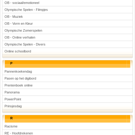
OB - sociaal/emotioneel
Olympische Spelen - Filmpjes
OB - Muziek
OB - Vorm en Kleur
Olympische Zomerspelen
OB - Online verhalen
Olympische Spelen - Divers
Online schoolbord
P
Pannenkoekendag
Pasen op het digibord
Prentenboek online
Panorama
PowerPoint
Prinsjesdag
R
Racisme
RE - Hoofdrekenen