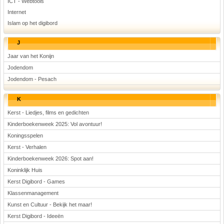
ICT - Webtools
Internet
Islam op het digibord
J
Jaar van het Konijn
Jodendom
Jodendom - Pesach
K
Kerst - Liedjes, films en gedichten
Kinderboekenweek 2025: Vol avontuur!
Koningsspelen
Kerst - Verhalen
Kinderboekenweek 2026: Spot aan!
Koninklijk Huis
Kerst Digibord - Games
Klassenmanagement
Kunst en Cultuur - Bekijk het maar!
Kerst Digibord - Ideeën