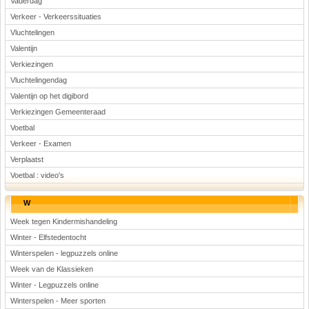
Vaderdag
Verkeer - Verkeerssituaties
Vluchtelingen
Valentijn
Verkiezingen
Vluchtelingendag
Valentijn op het digibord
Verkiezingen Gemeenteraad
Voetbal
Verkeer - Examen
Verplaatst
Voetbal : video's
W
Week tegen Kindermishandeling
Winter - Elfstedentocht
Winterspelen - legpuzzels online
Week van de Klassieken
Winter - Legpuzzels online
Winterspelen - Meer sporten