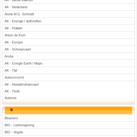
AK - Blinde kaarten
Voetbal
AK - Nederland
Annie M.G. Schmidt
AK - Energie / delfstoffen
AK - Politiek
Anton de Kom
AK - Europa
AK - Scheepvaart
(Advertenties)
Aruba
AK - Google Earth / Maps
AK - Tijd
Auteursrecht
AK - Heelal/ruimtevaart
AK - Tools
Autisme
B
Beamers
BIO - Leefomgeving
BIO - Vogels