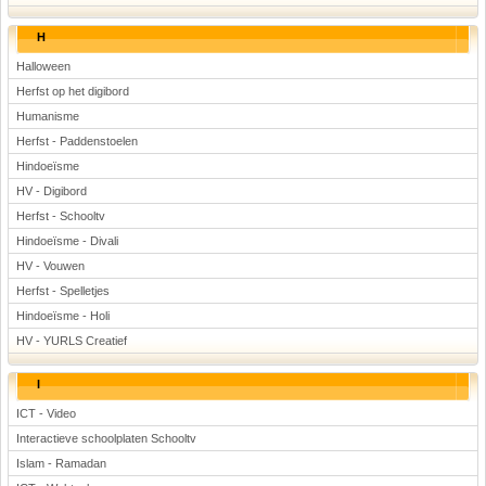
H
Halloween
Herfst op het digibord
Humanisme
Herfst - Paddenstoelen
Hindoeïsme
HV - Digibord
Herfst - Schooltv
Hindoeïsme - Divali
HV - Vouwen
Herfst - Spelletjes
Hindoeïsme - Holi
HV - YURLS Creatief
I
ICT - Video
Interactieve schoolplaten Schooltv
Islam - Ramadan