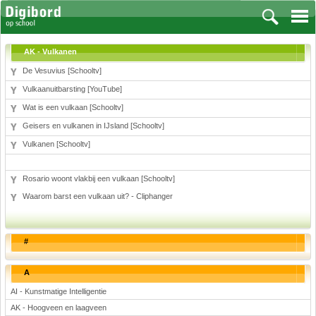
AK - Vulkanen
De Vesuvius [Schooltv]
Vulkaanuitbarsting [YouTube]
Vakken
Wat is een vulkaan [Schooltv]
Geisers en vulkanen in IJsland [Schooltv]
Aardrijkskunde
Vulkanen [Schooltv]
Biologie
Engels
Frans, Duits, Chinees, Spaans
Rosario woont vlakbij een vulkaan [Schooltv]
Geschiedenis
Waarom barst een vulkaan uit? - Cliphanger
Handvaardigheid en Tekenen
Kunst en Cultuur
#
Levensbeschouwing
Lichamelijke opvoeding
A
Muziek
AI - Kunstmatige Intelligentie
Natuurkunde
AK - Hoogveen en laagveen
Nederlands