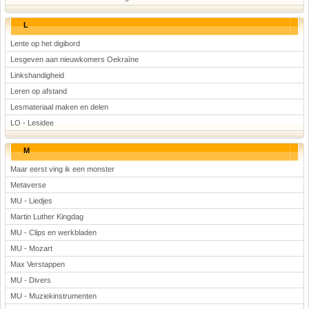
L
Lente op het digibord
Lesgeven aan nieuwkomers Oekraïne
Linkshandigheid
Leren op afstand
Lesmateriaal maken en delen
LO - Lesidee
M
Maar eerst ving ik een monster
Metaverse
MU - Liedjes
Martin Luther Kingdag
MU - Clips en werkbladen
MU - Mozart
Max Verstappen
MU - Divers
MU - Muziekinstrumenten