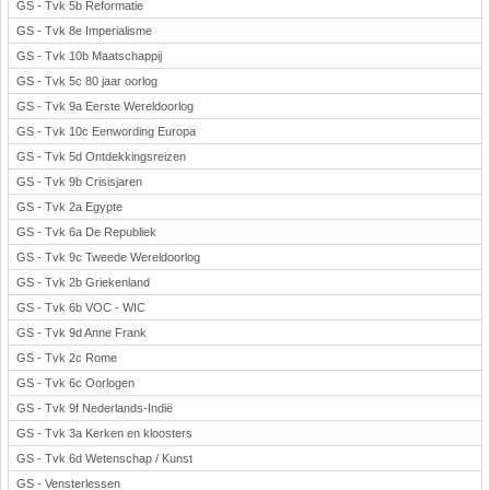
GS - Tvk 5b Reformatie
GS - Tvk 8e Imperialisme
GS - Tvk 10b Maatschappij
GS - Tvk 5c 80 jaar oorlog
GS - Tvk 9a Eerste Wereldoorlog
GS - Tvk 10c Eenwording Europa
GS - Tvk 5d Ontdekkingsreizen
GS - Tvk 9b Crisisjaren
GS - Tvk 2a Egypte
GS - Tvk 6a De Republiek
GS - Tvk 9c Tweede Wereldoorlog
GS - Tvk 2b Griekenland
GS - Tvk 6b VOC - WIC
GS - Tvk 9d Anne Frank
GS - Tvk 2c Rome
GS - Tvk 6c Oorlogen
GS - Tvk 9f Nederlands-Indië
GS - Tvk 3a Kerken en kloosters
GS - Tvk 6d Wetenschap / Kunst
GS - Vensterlessen