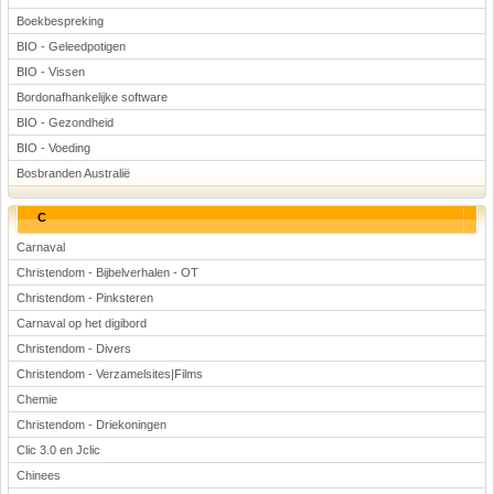
Boekbespreking
BIO - Geleedpotigen
BIO - Vissen
Bordonafhankelijke software
BIO - Gezondheid
BIO - Voeding
Bosbranden Australië
C
Carnaval
Christendom - Bijbelverhalen - OT
Christendom - Pinksteren
Carnaval op het digibord
Christendom - Divers
Christendom - Verzamelsites|Films
Chemie
Christendom - Driekoningen
Clic 3.0 en Jclic
Chinees