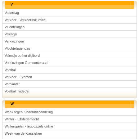
V
Vaderdag
Verkeer - Verkeerssituaties
Vluchtelingen
Valentijn
Verkiezingen
Vluchtelingendag
Valentijn op het digibord
Verkiezingen Gemeenteraad
Voetbal
Verkeer - Examen
Verplaatst
Voetbal : video's
W
Week tegen Kindermishandeling
Winter - Elfstedentocht
Winterspelen - legpuzzels online
Week van de Klassieken