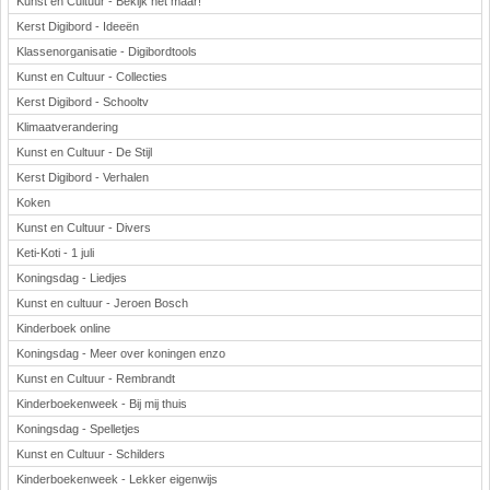
Kunst en Cultuur - Bekijk het maar!
Kerst Digibord - Ideeën
Klassenorganisatie - Digibordtools
Kunst en Cultuur - Collecties
Kerst Digibord - Schooltv
Klimaatverandering
Kunst en Cultuur - De Stijl
Kerst Digibord - Verhalen
Koken
Kunst en Cultuur - Divers
Keti-Koti - 1 juli
Koningsdag - Liedjes
Kunst en cultuur - Jeroen Bosch
Kinderboek online
Koningsdag - Meer over koningen enzo
Kunst en Cultuur - Rembrandt
Kinderboekenweek - Bij mij thuis
Koningsdag - Spelletjes
Kunst en Cultuur - Schilders
Kinderboekenweek - Lekker eigenwijs