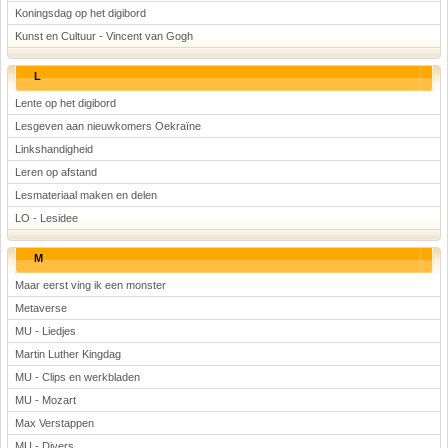
Koningsdag op het digibord
Kunst en Cultuur - Vincent van Gogh
L
Lente op het digibord
Lesgeven aan nieuwkomers Oekraïne
Linkshandigheid
Leren op afstand
Lesmateriaal maken en delen
LO - Lesidee
M
Maar eerst ving ik een monster
Metaverse
MU - Liedjes
Martin Luther Kingdag
MU - Clips en werkbladen
MU - Mozart
Max Verstappen
MU - Divers