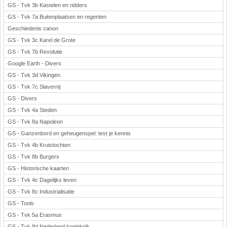
GS - Tvk 3b Kastelen en ridders
GS - Tvk 7a Buitenplaatsen en regenten
Geschiedenis canon
GS - Tvk 3c Karel de Grote
GS - Tvk 7b Revolutie
Google Earth - Divers
GS - Tvk 3d Vikingen
GS - Tvk 7c Slavernij
GS - Divers
GS - Tvk 4a Steden
GS - Tvk 8a Napoleon
GS - Ganzenbord en geheugenspel: test je kennis
GS - Tvk 4b Kruistochten
GS - Tvk 8b Burgers
GS - Historische kaarten
GS - Tvk 4c Dagelijks leven
GS - Tvk 8c Industrialisatie
GS - Tools
GS - Tvk 5a Erasmus
GS - Tvk 8d Nederland koninkrijk