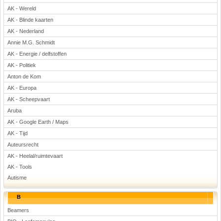
AK - Wereld
Voetbal
AK - Blinde kaarten
AK - Nederland
Annie M.G. Schmidt
AK - Energie / delfstoffen
AK - Politiek
Anton de Kom
(Advertenties)
AK - Europa
AK - Scheepvaart
Aruba
AK - Google Earth / Maps
AK - Tijd
Auteursrecht
AK - Heelal/ruimtevaart
AK - Tools
Autisme
B
Beamers