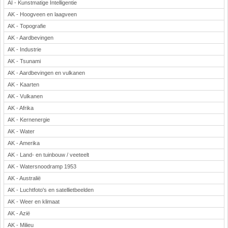
AI - Kunstmatige Intelligentie
Rekenen
AK - Hoogveen en laagveen
Scheikunde
AK - Topografie
Sport
AK - Aardbevingen
Techniek
AK - Industrie
Verkeer
AK - Tsunami
Wiskunde
AK - Aardbevingen en vulkanen
AK - Kaarten
Onderwerpen
AK - Vulkanen
Apps en tablets
AK - Afrika
Collecties digibord
AK - Kernenergie
Digiborden / touchscreens
AK - Water
Digibordtools
AK - Amerika
Downloads basisonderwijs
AK - Land- en tuinbouw / veeteelt
Herfst
AK - Watersnoodramp 1953
Kerstmis
AK - Australië
Kinder-/Jeugdboeken
AK - Luchtfoto's en satellietbeelden
Lente
AK - Weer en klimaat
AK - Azië
Onderbouw PO
AK - Milieu
Pasen