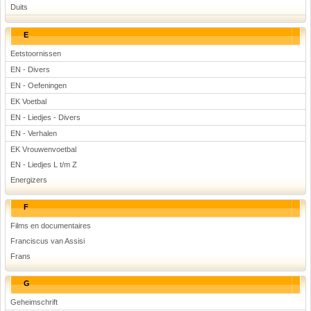
Duits
E
Eetstoornissen
EN - Divers
EN - Oefeningen
EK Voetbal
EN - Liedjes - Divers
EN - Verhalen
EK Vrouwenvoetbal
EN - Liedjes L t/m Z
Energizers
F
Films en documentaires
Franciscus van Assisi
Frans
G
Geheimschrift