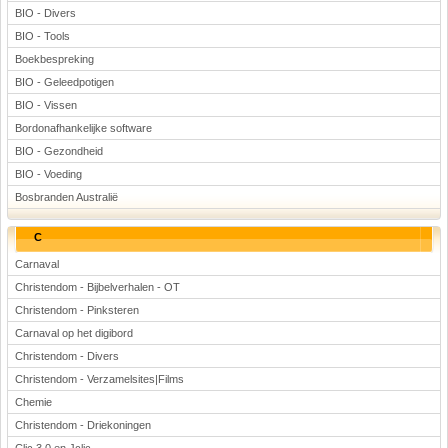
BIO - Divers
BIO - Tools
Boekbespreking
BIO - Geleedpotigen
BIO - Vissen
Bordonafhankelijke software
BIO - Gezondheid
BIO - Voeding
Bosbranden Australië
C
Carnaval
Christendom - Bijbelverhalen - OT
Christendom - Pinksteren
Carnaval op het digibord
Christendom - Divers
Christendom - Verzamelsites|Films
Chemie
Christendom - Driekoningen