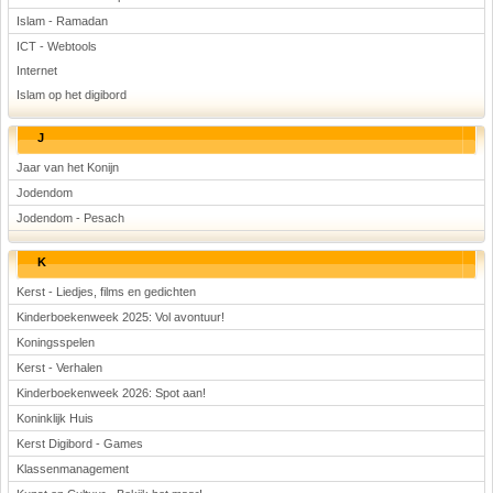
Islam - Ramadan
ICT - Webtools
Internet
Islam op het digibord
J
Jaar van het Konijn
Jodendom
Jodendom - Pesach
K
Kerst - Liedjes, films en gedichten
Kinderboekenweek 2025: Vol avontuur!
Koningsspelen
Kerst - Verhalen
Kinderboekenweek 2026: Spot aan!
Koninklijk Huis
Kerst Digibord - Games
Klassenmanagement