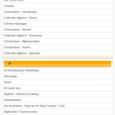
Clic 3.0 en Jclic
Chinees
Christendom - Hemelvaart
Collecties digibord - Divers
Chinees Nieuwjaar
Christendom - Muziek
Collecties digibord - Panorama
Christendom - Bijbelverhalen
Christendom - Pasen
Collecties digibord - Speciaal
D
De Amerikaanse Sinterklaas
Dierendag
Dino's
De week van ...
Digibord - Advies en training
Dobbelstenen
Dia di bandera - Dag van de Vlag Curaçao - 2 juli
Digiborden / Touchscreens