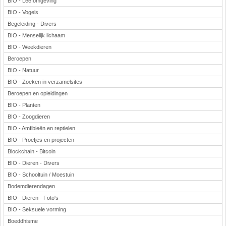
BIO - Leefomgeving
BIO - Vogels
Begeleiding - Divers
BIO - Menselijk lichaam
BIO - Weekdieren
Beroepen
BIO - Natuur
BIO - Zoeken in verzamelsites
Beroepen en opleidingen
BIO - Planten
BIO - Zoogdieren
BIO - Amfibieën en reptielen
BIO - Proefjes en projecten
Blockchain - Bitcoin
BIO - Dieren - Divers
BIO - Schooltuin / Moestuin
Bodemdierendagen
BIO - Dieren - Foto's
BIO - Seksuele vorming
Boeddhisme