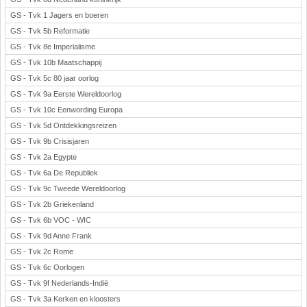
GS - Tvk 1 Jagers en boeren
GS - Tvk 5b Reformatie
GS - Tvk 8e Imperialisme
GS - Tvk 10b Maatschappij
GS - Tvk 5c 80 jaar oorlog
GS - Tvk 9a Eerste Wereldoorlog
GS - Tvk 10c Eenwording Europa
GS - Tvk 5d Ontdekkingsreizen
GS - Tvk 9b Crisisjaren
GS - Tvk 2a Egypte
GS - Tvk 6a De Republiek
GS - Tvk 9c Tweede Wereldoorlog
GS - Tvk 2b Griekenland
GS - Tvk 6b VOC - WIC
GS - Tvk 9d Anne Frank
GS - Tvk 2c Rome
GS - Tvk 6c Oorlogen
GS - Tvk 9f Nederlands-Indië
GS - Tvk 3a Kerken en kloosters