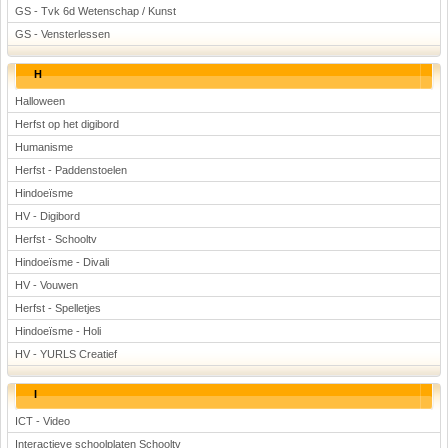
GS - Tvk 6d Wetenschap / Kunst
GS - Vensterlessen
H
Halloween
Herfst op het digibord
Humanisme
Herfst - Paddenstoelen
Hindoeïsme
HV - Digibord
Herfst - Schooltv
Hindoeïsme - Divali
HV - Vouwen
Herfst - Spelletjes
Hindoeïsme - Holi
HV - YURLS Creatief
I
ICT - Video
Interactieve schoolplaten Schooltv