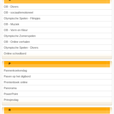
OB - Divers
OB - sociaal/emotioneel
Olympische Spelen - Filmpjes
OB - Muziek
OB - Vorm en Kleur
Olympische Zomerspelen
OB - Online verhalen
Olympische Spelen - Divers
Online schoolbord
P
Pannenkoekendag
Pasen op het digibord
Prentenboek online
Panorama
PowerPoint
Prinsjesdag
R