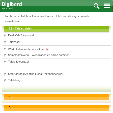
Tafels en deeltafels oefenen, tafelkwartet, tafels werkboekjes en ander
lesmateriaal.
RE - Tafels / delen
Deeltafels fotopuzzel
Vakken
Tafelracer
Aardrijkskunde
Werkbladen tafels door elkaar
Biologie
Sommenmaker.nl - Werkbladen en online sommen
Engels
Tafels fotopuzzel
Frans, Duits, Chinees, Spaans
Geschiedenis
Staartdeling [Stichting Goed Rekenonderwijs]
Handvaardigheid en Tekenen
Tafelslang
Kunst en Cultuur
Levensbeschouwing
Lichamelijke opvoeding
#
Muziek
Natuurkunde
A
Nederlands