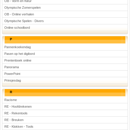
OB - Vorm en Kleur
Olympische Zomerspelen
OB - Online verhalen
Olympische Spelen - Divers
Online schoolbord
P
Pannenkoekendag
Pasen op het digibord
Prentenboek online
Panorama
PowerPoint
Prinsjesdag
R
Racisme
RE - Hoofdrekenen
RE - Rekentools
RE - Breuken
RE - Klokken - Tools