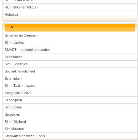
RE - Getallen tot 20
RE - Rekenen tot 100
Robotica
S
Schaken en Dammen
Sint - Liedjes
SMART - notebookbestanden
Scheikunde
Sint - Spelletjes
Sociaal / emotioneel
Schminken
Sint - Taal en Lezen
Songfestival 2021
Schoolplein
Sint - Video
Sprookjes
Sint - Digibord
Sint Maarten
Stopwatch en timer - Tools