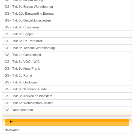
GS - Tvk 9a Eerste Wereldoorlog
GS - Tvk 10c Eenwording Europa
GS - Tvk 5d Ontdekkingsreizen
GS - Tvk 9b Crisisjaren
GS - Tvk 2a Egypte
GS - Tvk 6a De Republiek
GS - Tvk 9c Tweede Wereldoorlog
GS - Tvk 2b Griekenland
GS - Tvk 6b VOC - WIC
GS - Tvk 9d Anne Frank
GS - Tvk 2c Rome
GS - Tvk 6c Oorlogen
GS - Tvk 9f Nederlands-Indië
GS - Tvk 3a Kerken en kloosters
GS - Tvk 6d Wetenschap / Kunst
GS - Vensterlessen
H
Halloween