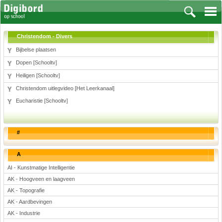
Christendom - Divers
Bijbelse plaatsen
Dopen [Schooltv]
Vakken
Heiligen [Schooltv]
Christendom uitlegvideo [Het Leerkanaal]
Aardrijkskunde
Eucharistie [Schooltv]
Biologie
Engels
Frans, Duits, Chinees, Spaans
#
Geschiedenis
Handvaardigheid en Tekenen
A
Kunst en Cultuur
AI - Kunstmatige Intelligentie
Levensbeschouwing
AK - Hoogveen en laagveen
Lichamelijke opvoeding
AK - Topografie
Muziek
AK - Aardbevingen
Natuurkunde
AK - Industrie
Nederlands