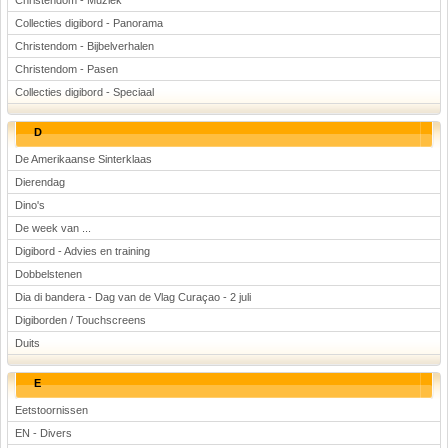
Christendom - Muziek
Collecties digibord - Panorama
Christendom - Bijbelverhalen
Christendom - Pasen
Collecties digibord - Speciaal
D
De Amerikaanse Sinterklaas
Dierendag
Dino's
De week van ...
Digibord - Advies en training
Dobbelstenen
Dia di bandera - Dag van de Vlag Curaçao - 2 juli
Digiborden / Touchscreens
Duits
E
Eetstoornissen
EN - Divers