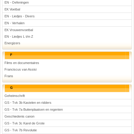
EN - Oefeningen
EK Voetbal
EN - Liedjes - Divers
EN - Verhalen
EK Vrouwenvoetbal
EN - Liedjes L t/m Z
Energizers
F
Films en documentaires
Franciscus van Assisi
Frans
G
Geheimschrift
GS - Tvk 3b Kastelen en ridders
GS - Tvk 7a Buitenplaatsen en regenten
Geschiedenis canon
GS - Tvk 3c Karel de Grote
GS - Tvk 7b Revolutie