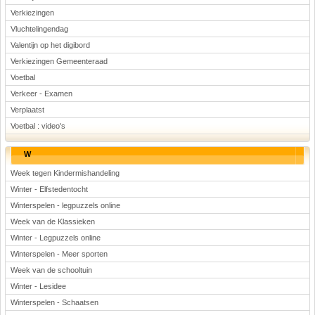
Verkiezingen
Vluchtelingendag
Valentijn op het digibord
Verkiezingen Gemeenteraad
Voetbal
Verkeer - Examen
Verplaatst
Voetbal : video's
W
Week tegen Kindermishandeling
Winter - Elfstedentocht
Winterspelen - legpuzzels online
Week van de Klassieken
Winter - Legpuzzels online
Winterspelen - Meer sporten
Week van de schooltuin
Winter - Lesidee
Winterspelen - Schaatsen