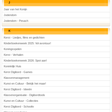
J
Jaar van het Konijn
Jodendom
Jodendom - Pesach
K
Kerst - Liedjes, films en gedichten
Kinderboekenweek 2025: Vol avontuur!
Koningsspelen
Kerst - Verhalen
Kinderboekenweek 2026: Spot aan!
Koninklijk Huis
Kerst Digibord - Games
Klassenmanagement
Kunst en Cultuur - Bekijk het maar!
Kerst Digibord - Ideeën
Klassenorganisatie - Digibordtools
Kunst en Cultuur - Collecties
Kerst Digibord - Schooltv