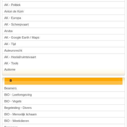
AK - Politiek
Voetbal
Anton de Kom
AK - Europa
AK - Scheepvaart
Aruba
AK - Google Earth / Maps
AK - Tijd
(Advertenties)
Auteursrecht
AK - Heelal/ruimtevaart
AK - Tools
Autisme
B
Beamers
BIO - Leefomgeving
BIO - Vogels
Begeleiding - Divers
BIO - Menselijk lichaam
BIO - Weekdieren