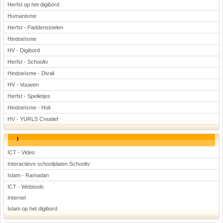
Herfst op het digibord
Humanisme
Herfst - Paddenstoelen
Hindoeïsme
HV - Digibord
Herfst - Schooltv
Hindoeïsme - Divali
HV - Vouwen
Herfst - Spelletjes
Hindoeïsme - Holi
HV - YURLS Creatief
I
ICT - Video
Interactieve schoolplaten Schooltv
Islam - Ramadan
ICT - Webtools
Internet
Islam op het digibord