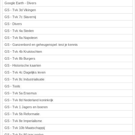
Google Earth - Divers
GS - Tvk 3d Vikingen
GS - Tvk 7c Slavernij
GS - Divers
GS - Tvk 4a Steden
GS - Tvk 8a Napoleon
GS - Ganzenbord en geheugenspel: test je kennis
GS - Tvk 4b Kruistochten
GS - Tvk 8b Burgers
GS - Historische kaarten
GS - Tvk 4c Dagelijks leven
GS - Tvk 8c Industrialisatie
GS - Tools
GS - Tvk 5a Erasmus
GS - Tvk 8d Nederland koninkrijk
GS - Tvk 1 Jagers en boeren
GS - Tvk 5b Reformatie
GS - Tvk 8e Imperialisme
GS - Tvk 10b Maatschappij
GS - Tvk 5c 80 jaar oorlog