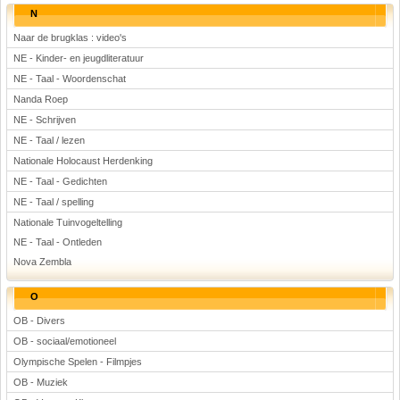
N
Naar de brugklas : video's
NE - Kinder- en jeugdliteratuur
NE - Taal - Woordenschat
Nanda Roep
NE - Schrijven
NE - Taal / lezen
Nationale Holocaust Herdenking
NE - Taal - Gedichten
NE - Taal / spelling
Nationale Tuinvogeltelling
NE - Taal - Ontleden
Nova Zembla
O
OB - Divers
OB - sociaal/emotioneel
Olympische Spelen - Filmpjes
OB - Muziek