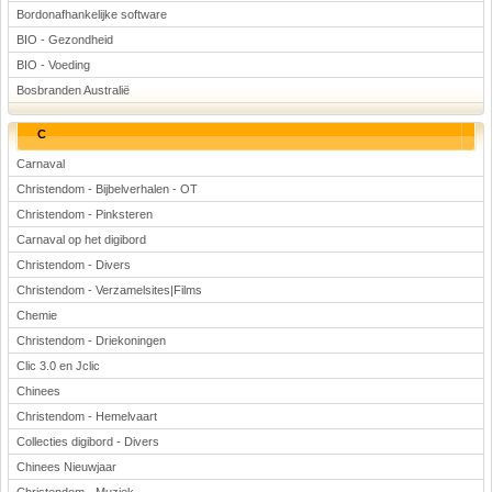
Bordonafhankelijke software
BIO - Gezondheid
BIO - Voeding
Bosbranden Australië
C
Carnaval
Christendom - Bijbelverhalen - OT
Christendom - Pinksteren
Carnaval op het digibord
Christendom - Divers
Christendom - Verzamelsites|Films
Chemie
Christendom - Driekoningen
Clic 3.0 en Jclic
Chinees
Christendom - Hemelvaart
Collecties digibord - Divers
Chinees Nieuwjaar