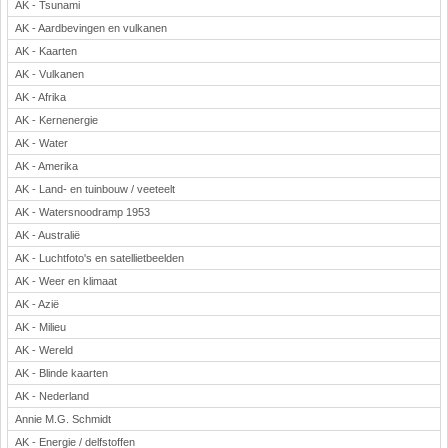
AK - Tsunami
Rekenen
AK - Aardbevingen en vulkanen
Scheikunde
AK - Kaarten
Sport
AK - Vulkanen
Techniek
AK - Afrika
Verkeer
AK - Kernenergie
Wiskunde
AK - Water
AK - Amerika
Onderwerpen
AK - Land- en tuinbouw / veeteelt
Apps en tablets
AK - Watersnoodramp 1953
Collecties digibord
AK - Australië
Digiborden / touchscreens
AK - Luchtfoto's en satellietbeelden
Digibordtools
AK - Weer en klimaat
Downloads basisonderwijs
AK - Azië
Herfst
AK - Milieu
Kerstmis
AK - Wereld
Kinder-/Jeugdboeken
AK - Blinde kaarten
Lente
AK - Nederland
Annie M.G. Schmidt
Onderbouw PO
AK - Energie / delfstoffen
Pasen