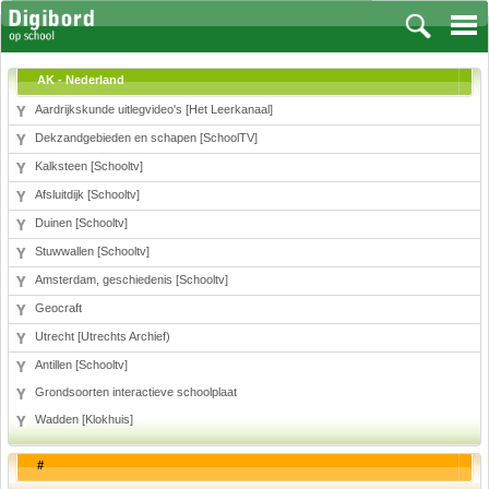
AK - Nederland
Aardrijkskunde uitlegvideo's [Het Leerkanaal]
Dekzandgebieden en schapen [SchoolTV]
Vakken
Kalksteen [Schooltv]
Afsluitdijk [Schooltv]
Aardrijkskunde
Duinen [Schooltv]
Biologie
Engels
Stuwwallen [Schooltv]
Frans, Duits, Chinees, Spaans
Amsterdam, geschiedenis [Schooltv]
Geschiedenis
Geocraft
Handvaardigheid en Tekenen
Utrecht [Utrechts Archief)
Kunst en Cultuur
Antillen [Schooltv]
Levensbeschouwing
Grondsoorten interactieve schoolplaat
Lichamelijke opvoeding
Wadden [Klokhuis]
Muziek
Natuurkunde
#
Nederlands