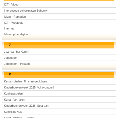
ICT - Video
Interactieve schoolplaten Schooltv
Islam - Ramadan
ICT - Webtools
Internet
Islam op het digibord
J
Jaar van het Konijn
Jodendom
Jodendom - Pesach
K
Kerst - Liedjes, films en gedichten
Kinderboekenweek 2025: Vol avontuur!
Koningsspelen
Kerst - Verhalen
Kinderboekenweek 2026: Spot aan!
Koninklijk Huis
Kerst Digibord - Games