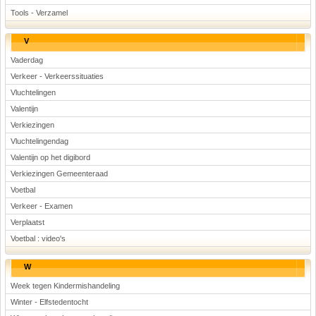
Tools - Verzamel
V
Vaderdag
Verkeer - Verkeerssituaties
Vluchtelingen
Valentijn
Verkiezingen
Vluchtelingendag
Valentijn op het digibord
Verkiezingen Gemeenteraad
Voetbal
Verkeer - Examen
Verplaatst
Voetbal : video's
W
Week tegen Kindermishandeling
Winter - Elfstedentocht