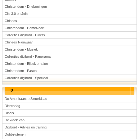
Christendom - Driekoningen
Clic 3.0 en Jclic
Chinees
Christendom - Hemelvaart
Collecties digibord - Divers
Chinees Nieuwjaar
Christendom - Muziek
Collecties digibord - Panorama
Christendom - Bijbelverhalen
Christendom - Pasen
Collecties digibord - Speciaal
D
De Amerikaanse Sinterklaas
Dierendag
Dino's
De week van ...
Digibord - Advies en training
Dobbelstenen