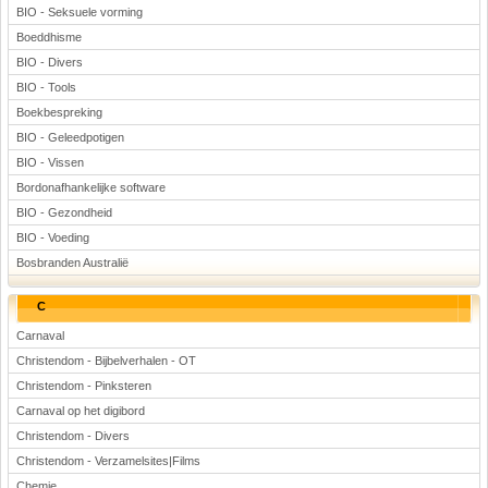
BIO - Seksuele vorming
Boeddhisme
BIO - Divers
BIO - Tools
Boekbespreking
BIO - Geleedpotigen
BIO - Vissen
Bordonafhankelijke software
BIO - Gezondheid
BIO - Voeding
Bosbranden Australië
C
Carnaval
Christendom - Bijbelverhalen - OT
Christendom - Pinksteren
Carnaval op het digibord
Christendom - Divers
Christendom - Verzamelsites|Films
Chemie