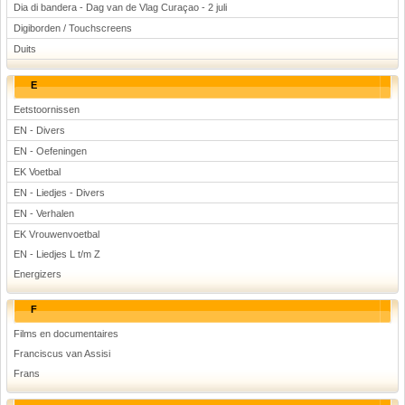
Dia di bandera - Dag van de Vlag Curaçao - 2 juli
Digiborden / Touchscreens
Duits
E
Eetstoornissen
EN - Divers
EN - Oefeningen
EK Voetbal
EN - Liedjes - Divers
EN - Verhalen
EK Vrouwenvoetbal
EN - Liedjes L t/m Z
Energizers
F
Films en documentaires
Franciscus van Assisi
Frans