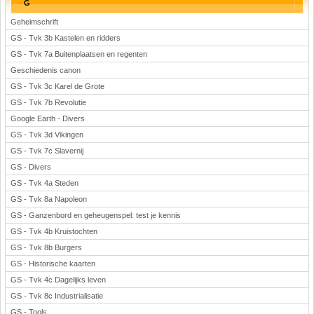
G
Geheimschrift
GS - Tvk 3b Kastelen en ridders
GS - Tvk 7a Buitenplaatsen en regenten
Geschiedenis canon
GS - Tvk 3c Karel de Grote
GS - Tvk 7b Revolutie
Google Earth - Divers
GS - Tvk 3d Vikingen
GS - Tvk 7c Slavernij
GS - Divers
GS - Tvk 4a Steden
GS - Tvk 8a Napoleon
GS - Ganzenbord en geheugenspel: test je kennis
GS - Tvk 4b Kruistochten
GS - Tvk 8b Burgers
GS - Historische kaarten
GS - Tvk 4c Dagelijks leven
GS - Tvk 8c Industrialisatie
GS - Tools