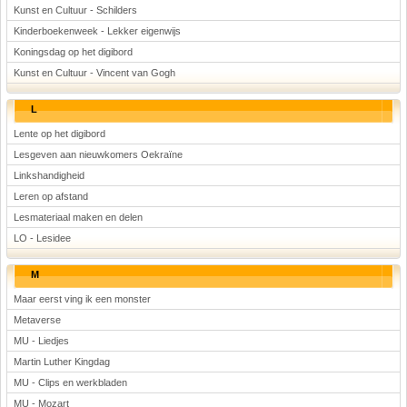
Kunst en Cultuur - Schilders
Kinderboekenweek - Lekker eigenwijs
Koningsdag op het digibord
Kunst en Cultuur - Vincent van Gogh
L
Lente op het digibord
Lesgeven aan nieuwkomers Oekraïne
Linkshandigheid
Leren op afstand
Lesmateriaal maken en delen
LO - Lesidee
M
Maar eerst ving ik een monster
Metaverse
MU - Liedjes
Martin Luther Kingdag
MU - Clips en werkbladen
MU - Mozart