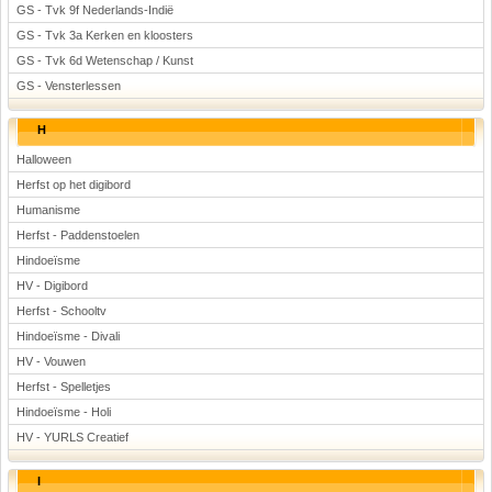
GS - Tvk 9f Nederlands-Indië
GS - Tvk 3a Kerken en kloosters
GS - Tvk 6d Wetenschap / Kunst
GS - Vensterlessen
H
Halloween
Herfst op het digibord
Humanisme
Herfst - Paddenstoelen
Hindoeïsme
HV - Digibord
Herfst - Schooltv
Hindoeïsme - Divali
HV - Vouwen
Herfst - Spelletjes
Hindoeïsme - Holi
HV - YURLS Creatief
I