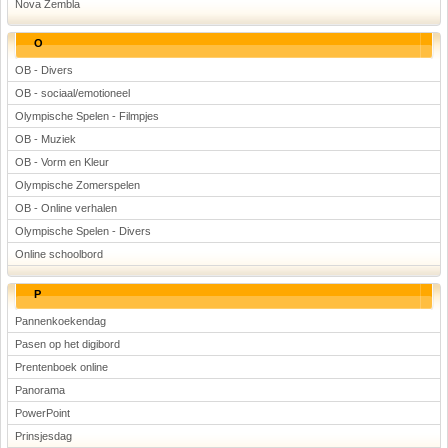
Nova Zembla
O
OB - Divers
OB - sociaal/emotioneel
Olympische Spelen - Filmpjes
OB - Muziek
OB - Vorm en Kleur
Olympische Zomerspelen
OB - Online verhalen
Olympische Spelen - Divers
Online schoolbord
P
Pannenkoekendag
Pasen op het digibord
Prentenboek online
Panorama
PowerPoint
Prinsjesdag