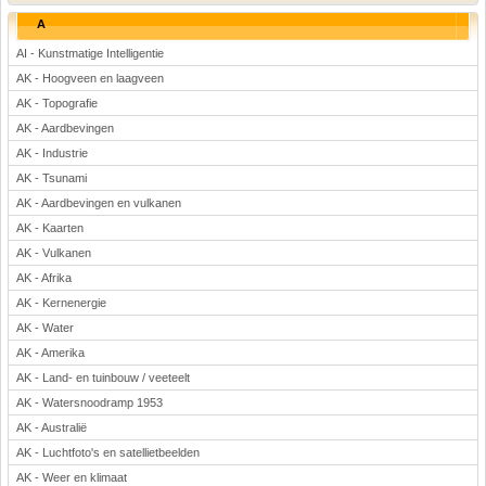
Rekenen
A
Scheikunde
AI - Kunstmatige Intelligentie
Sport
AK - Hoogveen en laagveen
Techniek
AK - Topografie
Verkeer
AK - Aardbevingen
Wiskunde
AK - Industrie
AK - Tsunami
Onderwerpen
AK - Aardbevingen en vulkanen
Apps en tablets
AK - Kaarten
Collecties digibord
AK - Vulkanen
Digiborden / touchscreens
AK - Afrika
Digibordtools
AK - Kernenergie
Downloads basisonderwijs
AK - Water
Herfst
AK - Amerika
Kerstmis
AK - Land- en tuinbouw / veeteelt
AK - Watersnoodramp 1953
Kinder-/Jeugdboeken
AK - Australië
Lente
AK - Luchtfoto's en satellietbeelden
Onderbouw PO
AK - Weer en klimaat
Pasen