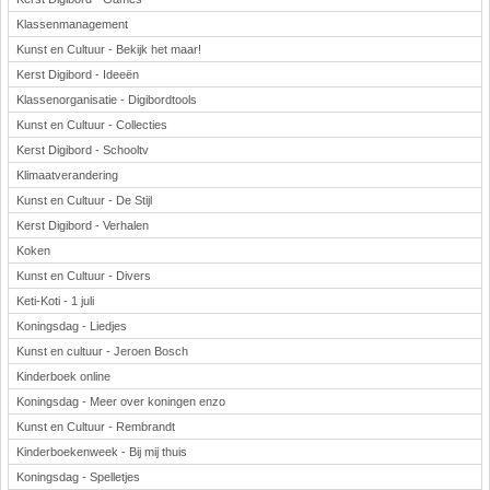
Klassenmanagement
Kunst en Cultuur - Bekijk het maar!
Kerst Digibord - Ideeën
Klassenorganisatie - Digibordtools
Kunst en Cultuur - Collecties
Kerst Digibord - Schooltv
Klimaatverandering
Kunst en Cultuur - De Stijl
Kerst Digibord - Verhalen
Koken
Kunst en Cultuur - Divers
Keti-Koti - 1 juli
Koningsdag - Liedjes
Kunst en cultuur - Jeroen Bosch
Kinderboek online
Koningsdag - Meer over koningen enzo
Kunst en Cultuur - Rembrandt
Kinderboekenweek - Bij mij thuis
Koningsdag - Spelletjes