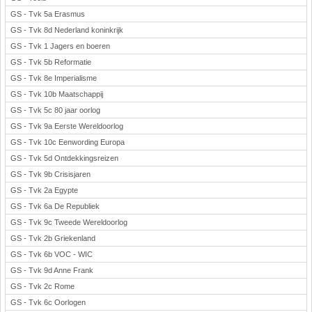
GS - Tvk 5a Erasmus
GS - Tvk 8d Nederland koninkrijk
GS - Tvk 1 Jagers en boeren
GS - Tvk 5b Reformatie
GS - Tvk 8e Imperialisme
GS - Tvk 10b Maatschappij
GS - Tvk 5c 80 jaar oorlog
GS - Tvk 9a Eerste Wereldoorlog
GS - Tvk 10c Eenwording Europa
GS - Tvk 5d Ontdekkingsreizen
GS - Tvk 9b Crisisjaren
GS - Tvk 2a Egypte
GS - Tvk 6a De Republiek
GS - Tvk 9c Tweede Wereldoorlog
GS - Tvk 2b Griekenland
GS - Tvk 6b VOC - WIC
GS - Tvk 9d Anne Frank
GS - Tvk 2c Rome
GS - Tvk 6c Oorlogen