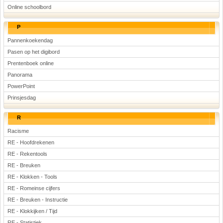
Online schoolbord
P
Pannenkoekendag
Pasen op het digibord
Prentenboek online
Panorama
PowerPoint
Prinsjesdag
R
Racisme
RE - Hoofdrekenen
RE - Rekentools
RE - Breuken
RE - Klokken - Tools
RE - Romeinse cijfers
RE - Breuken - Instructie
RE - Klokkijken / Tijd
RE - Statistiek