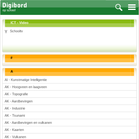
ICT - Video
Schooltv
Vakken
Aardrijkskunde
#
Biologie
Engels
A
Frans, Duits, Chinees, Spaans
AI - Kunstmatige Intelligentie
Geschiedenis
AK - Hoogveen en laagveen
Handvaardigheid en Tekenen
AK - Topografie
Kunst en Cultuur
AK - Aardbevingen
Levensbeschouwing
AK - Industrie
AK - Tsunami
Lichamelijke opvoeding
AK - Aardbevingen en vulkanen
Muziek
AK - Kaarten
Natuurkunde
AK - Vulkanen
Nederlands