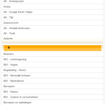
AK - Scheepvaart
Voetbal
Aruba
AK - Google Earth / Maps
AK - Tijd
Auteursrecht
AK - Heelal/ruimtevaart
AK - Tools
Autisme
(Advertenties)
B
Beamers
BIO - Leefomgeving
BIO - Vogels
Begeleiding - Divers
BIO - Menselijk lichaam
BIO - Weekdieren
Beroepen
BIO - Natuur
BIO - Zoeken in verzamelsites
Beroepen en opleidingen