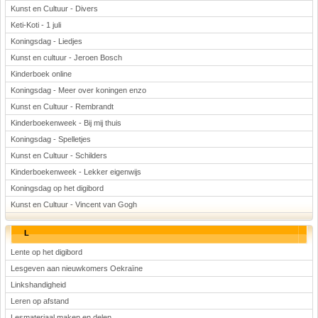
Kunst en Cultuur - Divers
Keti-Koti - 1 juli
Koningsdag - Liedjes
Kunst en cultuur - Jeroen Bosch
Kinderboek online
Koningsdag - Meer over koningen enzo
Kunst en Cultuur - Rembrandt
Kinderboekenweek - Bij mij thuis
Koningsdag - Spelletjes
Kunst en Cultuur - Schilders
Kinderboekenweek - Lekker eigenwijs
Koningsdag op het digibord
Kunst en Cultuur - Vincent van Gogh
L
Lente op het digibord
Lesgeven aan nieuwkomers Oekraïne
Linkshandigheid
Leren op afstand
Lesmateriaal maken en delen