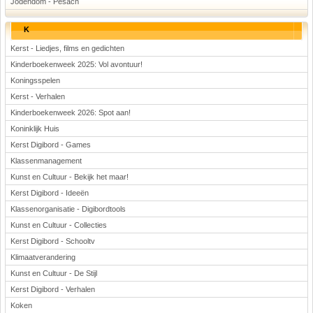
Jodendom - Pesach
K
Kerst - Liedjes, films en gedichten
Kinderboekenweek 2025: Vol avontuur!
Koningsspelen
Kerst - Verhalen
Kinderboekenweek 2026: Spot aan!
Koninklijk Huis
Kerst Digibord - Games
Klassenmanagement
Kunst en Cultuur - Bekijk het maar!
Kerst Digibord - Ideeën
Klassenorganisatie - Digibordtools
Kunst en Cultuur - Collecties
Kerst Digibord - Schooltv
Klimaatverandering
Kunst en Cultuur - De Stijl
Kerst Digibord - Verhalen
Koken