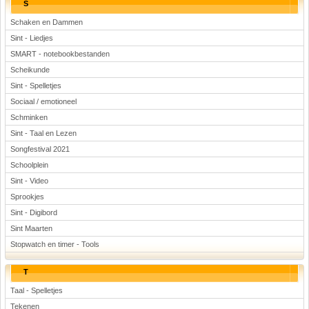
S
Schaken en Dammen
Sint - Liedjes
SMART - notebookbestanden
Scheikunde
Sint - Spelletjes
Sociaal / emotioneel
Schminken
Sint - Taal en Lezen
Songfestival 2021
Schoolplein
Sint - Video
Sprookjes
Sint - Digibord
Sint Maarten
Stopwatch en timer - Tools
T
Taal - Spelletjes
Tekenen