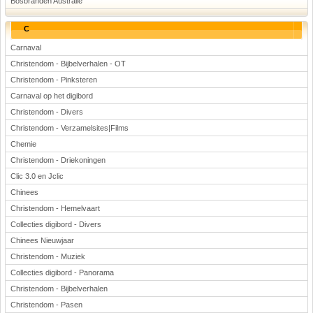
Bosbranden Australië
C
Carnaval
Christendom - Bijbelverhalen - OT
Christendom - Pinksteren
Carnaval op het digibord
Christendom - Divers
Christendom - Verzamelsites|Films
Chemie
Christendom - Driekoningen
Clic 3.0 en Jclic
Chinees
Christendom - Hemelvaart
Collecties digibord - Divers
Chinees Nieuwjaar
Christendom - Muziek
Collecties digibord - Panorama
Christendom - Bijbelverhalen
Christendom - Pasen