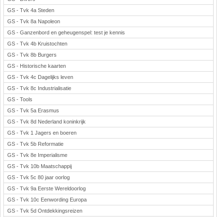
GS - Tvk 4a Steden
GS - Tvk 8a Napoleon
GS - Ganzenbord en geheugenspel: test je kennis
GS - Tvk 4b Kruistochten
GS - Tvk 8b Burgers
GS - Historische kaarten
GS - Tvk 4c Dagelijks leven
GS - Tvk 8c Industrialisatie
GS - Tools
GS - Tvk 5a Erasmus
GS - Tvk 8d Nederland koninkrijk
GS - Tvk 1 Jagers en boeren
GS - Tvk 5b Reformatie
GS - Tvk 8e Imperialisme
GS - Tvk 10b Maatschappij
GS - Tvk 5c 80 jaar oorlog
GS - Tvk 9a Eerste Wereldoorlog
GS - Tvk 10c Eenwording Europa
GS - Tvk 5d Ontdekkingsreizen