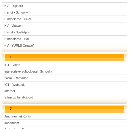
HV - Digibord
Herfst - Schooltv
Hindoeïsme - Divali
HV - Vouwen
Herfst - Spelletjes
Hindoeïsme - Holi
HV - YURLS Creatief
I
ICT - Video
Interactieve schoolplaten Schooltv
Islam - Ramadan
ICT - Webtools
Internet
Islam op het digibord
J
Jaar van het Konijn
Jodendom