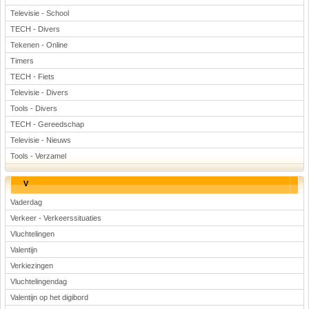
Televisie - School
TECH - Divers
Tekenen - Online
Timers
TECH - Fiets
Televisie - Divers
Tools - Divers
TECH - Gereedschap
Televisie - Nieuws
Tools - Verzamel
V
Vaderdag
Verkeer - Verkeerssituaties
Vluchtelingen
Valentijn
Verkiezingen
Vluchtelingendag
Valentijn op het digibord