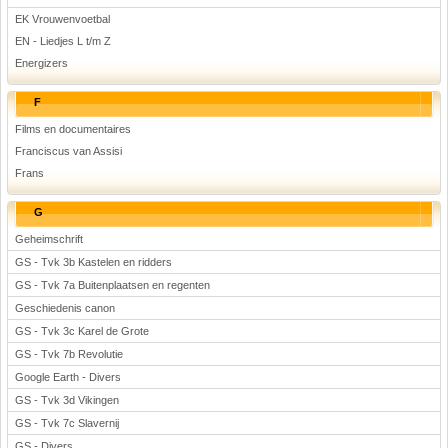
EK Vrouwenvoetbal
EN - Liedjes L t/m Z
Energizers
F
Films en documentaires
Franciscus van Assisi
Frans
G
Geheimschrift
GS - Tvk 3b Kastelen en ridders
GS - Tvk 7a Buitenplaatsen en regenten
Geschiedenis canon
GS - Tvk 3c Karel de Grote
GS - Tvk 7b Revolutie
Google Earth - Divers
GS - Tvk 3d Vikingen
GS - Tvk 7c Slavernij
GS - Divers