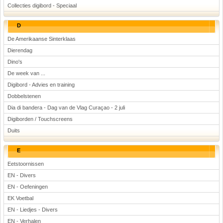
Collecties digibord - Speciaal
D
De Amerikaanse Sinterklaas
Dierendag
Dino's
De week van ...
Digibord - Advies en training
Dobbelstenen
Dia di bandera - Dag van de Vlag Curaçao - 2 juli
Digiborden / Touchscreens
Duits
E
Eetstoornissen
EN - Divers
EN - Oefeningen
EK Voetbal
EN - Liedjes - Divers
EN - Verhalen