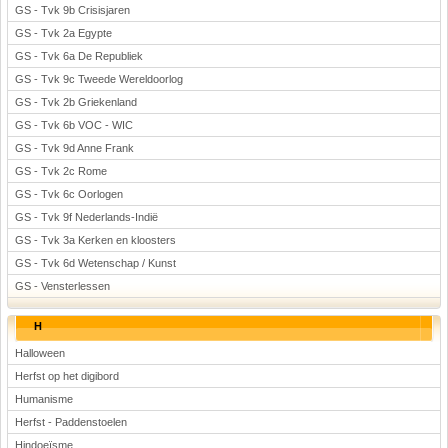
GS - Tvk 9b Crisisjaren
GS - Tvk 2a Egypte
GS - Tvk 6a De Republiek
GS - Tvk 9c Tweede Wereldoorlog
GS - Tvk 2b Griekenland
GS - Tvk 6b VOC - WIC
GS - Tvk 9d Anne Frank
GS - Tvk 2c Rome
GS - Tvk 6c Oorlogen
GS - Tvk 9f Nederlands-Indië
GS - Tvk 3a Kerken en kloosters
GS - Tvk 6d Wetenschap / Kunst
GS - Vensterlessen
H
Halloween
Herfst op het digibord
Humanisme
Herfst - Paddenstoelen
Hindoeïsme