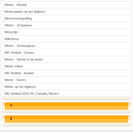
Winter - Muziek
Winterspelen op het digibord
Werkwoordspelling
Winter - Schaatsen
Wintertijd
Wilhelmus
Winter - Yurlspagina's
WK Voetbal - Games
Winter - Dieren in de winter
Winter online
WK Voetbal - lesidee
Winter - Divers
Winter op het digibord
WK Voetbal 2026 VS, Canada, Mexico
Y
Z