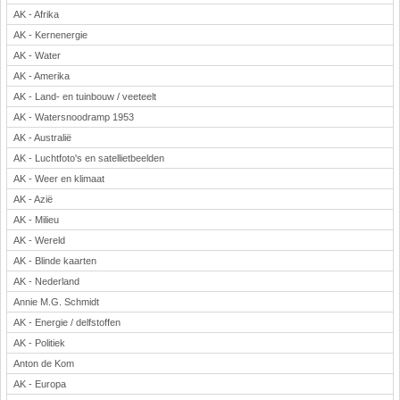
AK - Afrika
Rekenen
AK - Kernenergie
Scheikunde
AK - Water
Sport
AK - Amerika
Techniek
AK - Land- en tuinbouw / veeteelt
Verkeer
AK - Watersnoodramp 1953
Wiskunde
AK - Australië
Onderwerpen
AK - Luchtfoto's en satellietbeelden
AK - Weer en klimaat
Apps en tablets
AK - Azië
Collecties digibord
AK - Milieu
Digiborden / touchscreens
AK - Wereld
Digibordtools
AK - Blinde kaarten
Downloads basisonderwijs
AK - Nederland
Herfst
Annie M.G. Schmidt
Kerstmis
AK - Energie / delfstoffen
Kinder-/Jeugdboeken
AK - Politiek
Lente
Anton de Kom
Onderbouw PO
AK - Europa
Pasen