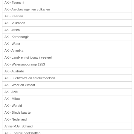
AK - Tsunami
Rekenen
AK - Aardbevingen en vulkanen
Scheikunde
AK - Kaarten
Sport
AK - Vulkanen
Techniek
AK - Afrika
Verkeer
AK - Kernenergie
Wiskunde
AK - Water
AK - Amerika
Onderwerpen
AK - Land- en tuinbouw / veeteelt
Apps en tablets
AK - Watersnoodramp 1953
Collecties digibord
AK - Australië
Digiborden / touchscreens
AK - Luchtfoto's en satellietbeelden
Digibordtools
AK - Weer en klimaat
Downloads basisonderwijs
AK - Azië
Herfst
AK - Milieu
Kerstmis
AK - Wereld
Kinder-/Jeugdboeken
AK - Blinde kaarten
Lente
AK - Nederland
Onderbouw PO
Annie M.G. Schmidt
Pasen
AK - Energie / delfstoffen