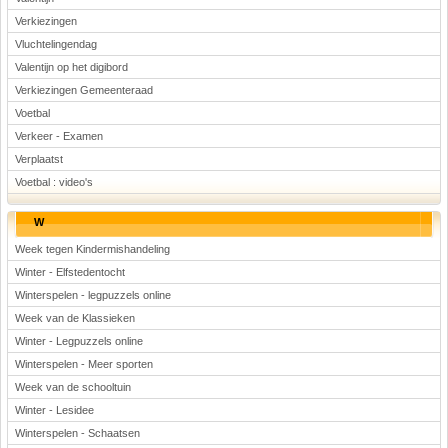
Verkiezingen
Vluchtelingendag
Valentijn op het digibord
Verkiezingen Gemeenteraad
Voetbal
Verkeer - Examen
Verplaatst
Voetbal : video's
W
Week tegen Kindermishandeling
Winter - Elfstedentocht
Winterspelen - legpuzzels online
Week van de Klassieken
Winter - Legpuzzels online
Winterspelen - Meer sporten
Week van de schooltuin
Winter - Lesidee
Winterspelen - Schaatsen