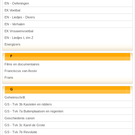
EN - Oefeningen
EK Voetbal
EN - Liedjes - Divers
EN - Verhalen
EK Vrouwenvoetbal
EN - Liedjes L t/m Z
Energizers
F
Films en documentaires
Franciscus van Assisi
Frans
G
Geheimschrift
GS - Tvk 3b Kastelen en ridders
GS - Tvk 7a Buitenplaatsen en regenten
Geschiedenis canon
GS - Tvk 3c Karel de Grote
GS - Tvk 7b Revolutie