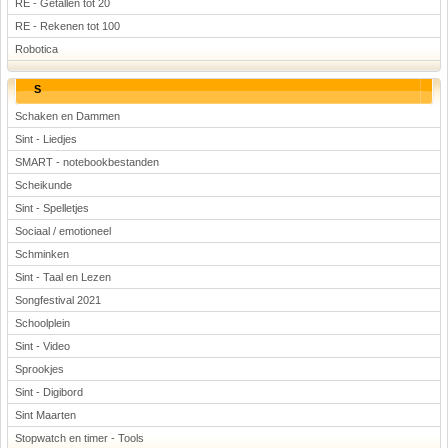
RE - Getallen tot 20
RE - Rekenen tot 100
Robotica
S
Schaken en Dammen
Sint - Liedjes
SMART - notebookbestanden
Scheikunde
Sint - Spelletjes
Sociaal / emotioneel
Schminken
Sint - Taal en Lezen
Songfestival 2021
Schoolplein
Sint - Video
Sprookjes
Sint - Digibord
Sint Maarten
Stopwatch en timer - Tools