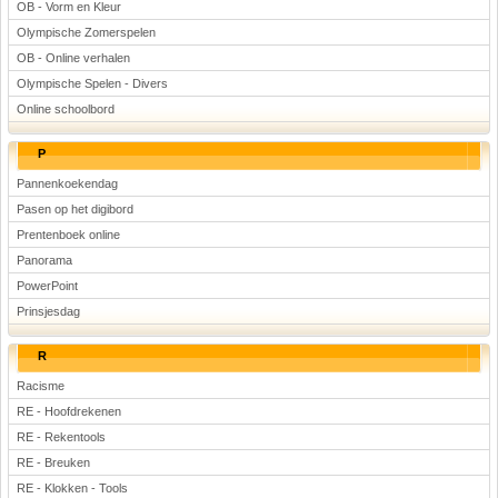
OB - Vorm en Kleur
Olympische Zomerspelen
OB - Online verhalen
Olympische Spelen - Divers
Online schoolbord
P
Pannenkoekendag
Pasen op het digibord
Prentenboek online
Panorama
PowerPoint
Prinsjesdag
R
Racisme
RE - Hoofdrekenen
RE - Rekentools
RE - Breuken
RE - Klokken - Tools