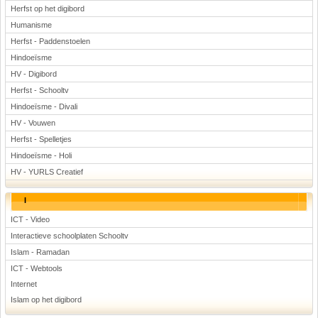
Herfst op het digibord
Humanisme
Herfst - Paddenstoelen
Hindoeïsme
HV - Digibord
Herfst - Schooltv
Hindoeïsme - Divali
HV - Vouwen
Herfst - Spelletjes
Hindoeïsme - Holi
HV - YURLS Creatief
I
ICT - Video
Interactieve schoolplaten Schooltv
Islam - Ramadan
ICT - Webtools
Internet
Islam op het digibord