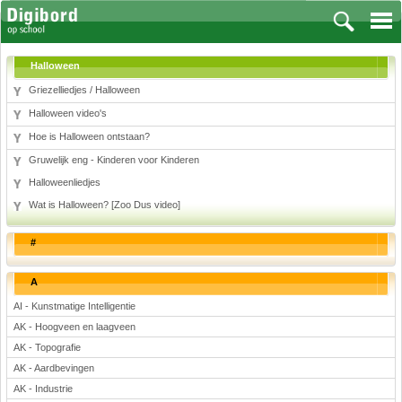
Halloween
Griezelliedjes / Halloween
Halloween video's
Vakken
Hoe is Halloween ontstaan?
Gruwelijk eng - Kinderen voor Kinderen
Aardrijkskunde
Halloweenliedjes
Biologie
Wat is Halloween? [Zoo Dus video]
Engels
Frans, Duits, Chinees, Spaans
#
Geschiedenis
Handvaardigheid en Tekenen
A
Kunst en Cultuur
AI - Kunstmatige Intelligentie
Levensbeschouwing
AK - Hoogveen en laagveen
Lichamelijke opvoeding
AK - Topografie
Muziek
AK - Aardbevingen
Natuurkunde
AK - Industrie
Nederlands