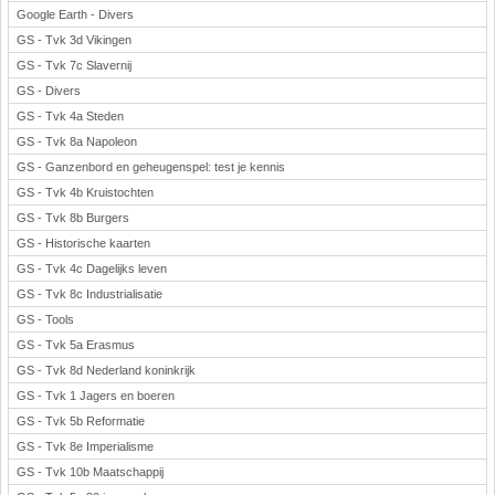
Google Earth - Divers
GS - Tvk 3d Vikingen
GS - Tvk 7c Slavernij
GS - Divers
GS - Tvk 4a Steden
GS - Tvk 8a Napoleon
GS - Ganzenbord en geheugenspel: test je kennis
GS - Tvk 4b Kruistochten
GS - Tvk 8b Burgers
GS - Historische kaarten
GS - Tvk 4c Dagelijks leven
GS - Tvk 8c Industrialisatie
GS - Tools
GS - Tvk 5a Erasmus
GS - Tvk 8d Nederland koninkrijk
GS - Tvk 1 Jagers en boeren
GS - Tvk 5b Reformatie
GS - Tvk 8e Imperialisme
GS - Tvk 10b Maatschappij