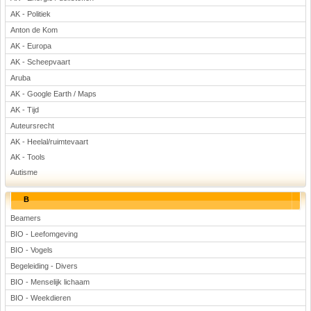
Voetbal
AK - Politiek
Anton de Kom
AK - Europa
AK - Scheepvaart
Aruba
AK - Google Earth / Maps
AK - Tijd
(Advertenties)
Auteursrecht
AK - Heelal/ruimtevaart
AK - Tools
Autisme
B
Beamers
BIO - Leefomgeving
BIO - Vogels
Begeleiding - Divers
BIO - Menselijk lichaam
BIO - Weekdieren