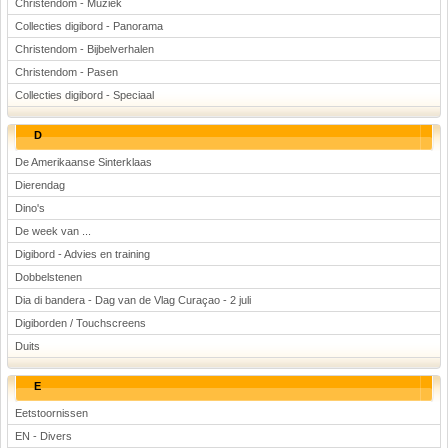
Christendom - Muziek
Collecties digibord - Panorama
Christendom - Bijbelverhalen
Christendom - Pasen
Collecties digibord - Speciaal
D
De Amerikaanse Sinterklaas
Dierendag
Dino's
De week van ...
Digibord - Advies en training
Dobbelstenen
Dia di bandera - Dag van de Vlag Curaçao - 2 juli
Digiborden / Touchscreens
Duits
E
Eetstoornissen
EN - Divers