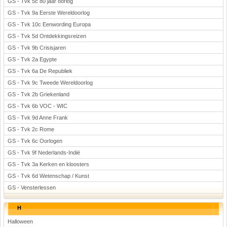
GS - Tvk 5c 80 jaar oorlog
GS - Tvk 9a Eerste Wereldoorlog
GS - Tvk 10c Eenwording Europa
GS - Tvk 5d Ontdekkingsreizen
GS - Tvk 9b Crisisjaren
GS - Tvk 2a Egypte
GS - Tvk 6a De Republiek
GS - Tvk 9c Tweede Wereldoorlog
GS - Tvk 2b Griekenland
GS - Tvk 6b VOC - WIC
GS - Tvk 9d Anne Frank
GS - Tvk 2c Rome
GS - Tvk 6c Oorlogen
GS - Tvk 9f Nederlands-Indië
GS - Tvk 3a Kerken en kloosters
GS - Tvk 6d Wetenschap / Kunst
GS - Vensterlessen
H
Halloween