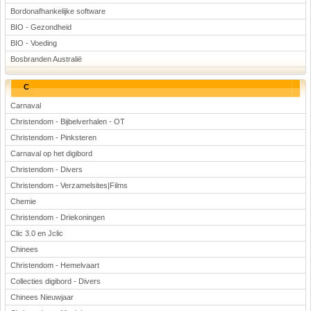
Bordonafhankelijke software
BIO - Gezondheid
BIO - Voeding
Bosbranden Australië
C
Carnaval
Christendom - Bijbelverhalen - OT
Christendom - Pinksteren
Carnaval op het digibord
Christendom - Divers
Christendom - Verzamelsites|Films
Chemie
Christendom - Driekoningen
Clic 3.0 en Jclic
Chinees
Christendom - Hemelvaart
Collecties digibord - Divers
Chinees Nieuwjaar