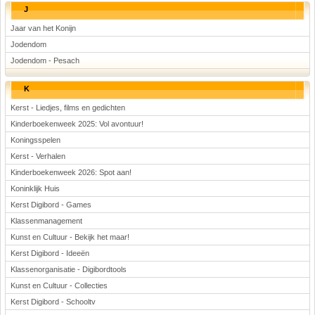
J
Jaar van het Konijn
Jodendom
Jodendom - Pesach
K
Kerst - Liedjes, films en gedichten
Kinderboekenweek 2025: Vol avontuur!
Koningsspelen
Kerst - Verhalen
Kinderboekenweek 2026: Spot aan!
Koninklijk Huis
Kerst Digibord - Games
Klassenmanagement
Kunst en Cultuur - Bekijk het maar!
Kerst Digibord - Ideeën
Klassenorganisatie - Digibordtools
Kunst en Cultuur - Collecties
Kerst Digibord - Schooltv