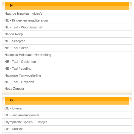
N
Naar de brugklas : video's
NE - Kinder- en jeugdliteratuur
NE - Taal - Woordenschat
Nanda Roep
NE - Schrijven
NE - Taal / lezen
Nationale Holocaust Herdenking
NE - Taal - Gedichten
NE - Taal / spelling
Nationale Tuinvogeltelling
NE - Taal - Ontleden
Nova Zembla
O
OB - Divers
OB - sociaal/emotioneel
Olympische Spelen - Filmpjes
OB - Muziek