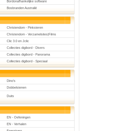
Bordonafhankelijke software
Bosbranden Australië
Christendom - Pinksteren
Christendom - Verzamelsites|Films
Clic 3.0 en Jclic
Collecties digibord - Divers
Collecties digibord - Panorama
Collecties digibord - Speciaal
Dino's
Dobbelstenen
Duits
EN - Oefeningen
EN - Verhalen
Energizers