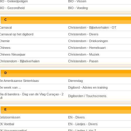
BIO - Geleedpotigen
BIO - Vissen
BIO - Gezondheid
BIO - Voeding
C
Carnaval
Christendom - Bijbelverhalen - OT
Carnaval op het digibord
Christendom - Divers
Chemie
Christendom - Driekoningen
Chinees
Christendom - Hemelvaart
Chinees Nieuwjaar
Christendom - Muziek
Christendom - Bijbelverhalen
Christendom - Pasen
D
De Amerikaanse Sinterklaas
Dierendag
De week van ...
Digibord - Advies en training
Dia di bandera - Dag van de Vlag Curaçao - 2
Digiborden / Touchscreens
uli
E
Eetstoornissen
EN - Divers
EK Voetbal
EN - Liedjes - Divers
EK Vrouwenvoetbal
EN - Liedjes L t/m Z