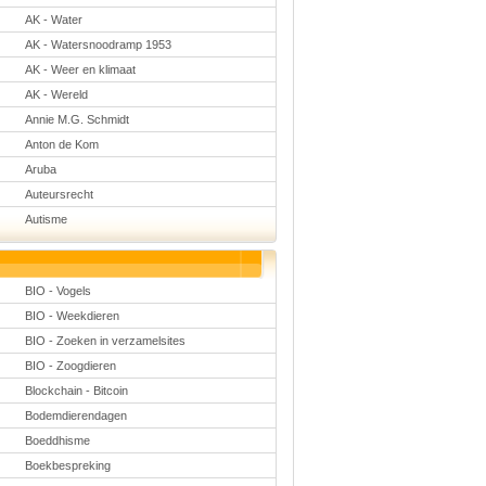
Natuurkunde
AK - Water
Nederlands
AK - Watersnoodramp 1953
Rekenen
Scheikunde
AK - Weer en klimaat
Sport
AK - Wereld
Techniek
Verkeer
Annie M.G. Schmidt
Wiskunde
Anton de Kom
Onderwerpen
Aruba
Apps en tablets
Auteursrecht
Collecties digibord
Autisme
Digiborden /
touchscreens
Digibordtools
Downloads
basisonderwijs
BIO - Vogels
Herfst
BIO - Weekdieren
Kerstmis
Kinder-/Jeugdboeken
BIO - Zoeken in verzamelsites
Lente
BIO - Zoogdieren
Onderbouw PO
Blockchain - Bitcoin
Pasen
Voetbal
Bodemdierendagen
Boeddhisme
Boekbespreking