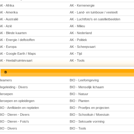
AK - Afrika
AK - Kernenergie
AK - Amerika
AK - Land- en tuinbouw / veeteelt
AK - Australië
AK - Luchtfoto's en satellietbeelden
AK - Azië
AK - Milieu
AK - Blinde kaarten
AK - Nederland
AK - Energie / delfstoffen
AK - Politiek
AK - Europa
AK - Scheepvaart
AK - Google Earth / Maps
AK - Tijd
AK - Heelal/ruimtevaart
AK - Tools
B
Beamers
BIO - Leefomgeving
Begeleiding - Divers
BIO - Menselijk lichaam
Beroepen
BIO - Natuur
Beroepen en opleidingen
BIO - Planten
BIO - Amfibieën en reptielen
BIO - Proefjes en projecten
BIO - Dieren - Divers
BIO - Schooltuin / Moestuin
BIO - Dieren - Foto's
BIO - Seksuele vorming
BIO - Divers
BIO - Tools