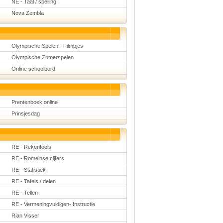
NE - Taal / spelling
Nova Zembla
Olympische Spelen - Filmpjes
Olympische Zomerspelen
Online schoolbord
Prentenboek online
Prinsjesdag
RE - Rekentools
RE - Romeinse cijfers
RE - Statistiek
RE - Tafels / delen
RE - Tellen
RE - Vermeningvuldigen- Instructie
Rian Visser