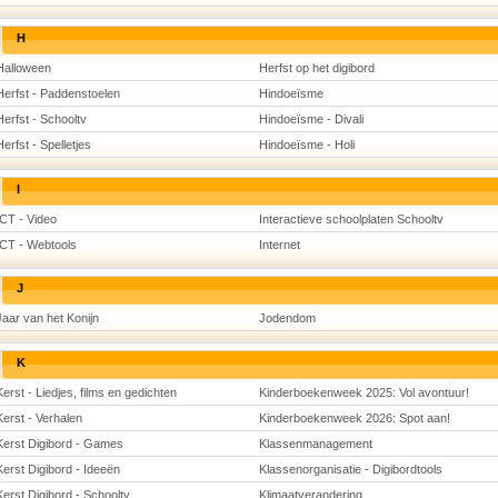
H
Halloween
Herfst op het digibord
Herfst - Paddenstoelen
Hindoeïsme
Herfst - Schooltv
Hindoeïsme - Divali
Herfst - Spelletjes
Hindoeïsme - Holi
I
ICT - Video
Interactieve schoolplaten Schooltv
ICT - Webtools
Internet
J
Jaar van het Konijn
Jodendom
K
Kerst - Liedjes, films en gedichten
Kinderboekenweek 2025: Vol avontuur!
Kerst - Verhalen
Kinderboekenweek 2026: Spot aan!
Kerst Digibord - Games
Klassenmanagement
Kerst Digibord - Ideeën
Klassenorganisatie - Digibordtools
Kerst Digibord - Schooltv
Klimaatverandering