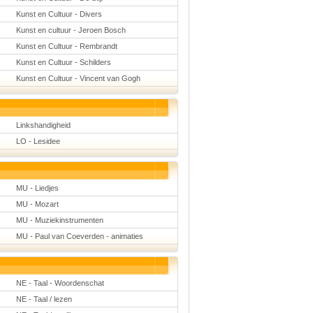
Kunst en Cultuur - Divers
Kunst en cultuur - Jeroen Bosch
Kunst en Cultuur - Rembrandt
Kunst en Cultuur - Schilders
Kunst en Cultuur - Vincent van Gogh
Linkshandigheid
LO - Lesidee
MU - Liedjes
MU - Mozart
MU - Muziekinstrumenten
MU - Paul van Coeverden - animaties
NE - Taal - Woordenschat
NE - Taal / lezen