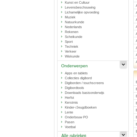
Kunst en Cultuur
Levensbeschouwing
Lichamelijke opvoeding
Muziek
Natuurkunde
Nederlands
Rekenen
Scheikunde
Sport
Techniek
Verkeer
Wiskunde
Onderwerpen
Apps en tablets
Collecties digibord
Digiborden / touchscreens
Digibordtools
Downloads basisonderwijs
Herfst
Kerstmis
Kinder-/Jeugdboeken
Lente
Onderbouw PO
Pasen
Voetbal