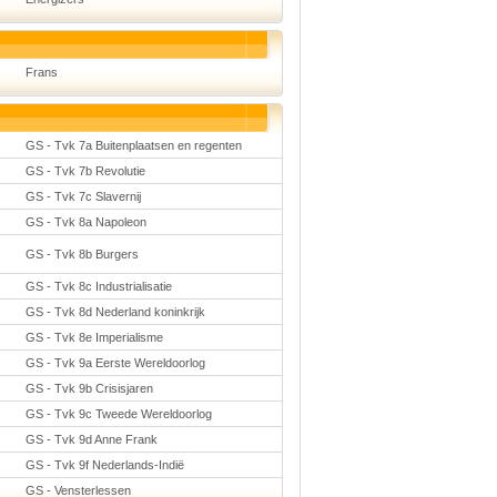
Frans
GS - Tvk 7a Buitenplaatsen en regenten
GS - Tvk 7b Revolutie
GS - Tvk 7c Slavernij
GS - Tvk 8a Napoleon
GS - Tvk 8b Burgers
GS - Tvk 8c Industrialisatie
GS - Tvk 8d Nederland koninkrijk
GS - Tvk 8e Imperialisme
GS - Tvk 9a Eerste Wereldoorlog
GS - Tvk 9b Crisisjaren
GS - Tvk 9c Tweede Wereldoorlog
GS - Tvk 9d Anne Frank
GS - Tvk 9f Nederlands-Indië
GS - Vensterlessen