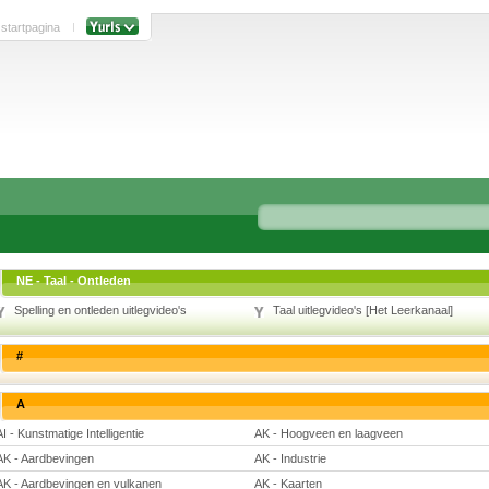
 startpagina
NE - Taal - Ontleden
Spelling en ontleden uitlegvideo's
Taal uitlegvideo's [Het Leerkanaal]
#
A
AI - Kunstmatige Intelligentie
AK - Hoogveen en laagveen
AK - Aardbevingen
AK - Industrie
AK - Aardbevingen en vulkanen
AK - Kaarten