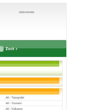
Home
Suggesties
Adverteren
(Advertentie)
Eigen
startpagina
Vakken
Aardrijkskunde
Biologie
Engels
Frans, Duits,
Chinees, Spaans
Geschiedenis
Handvaardigheid en
Tekenen
Kunst en Cultuur
AK - Topografie
Levensbeschouwing
Lichamelijke
AK - Tsunami
opvoeding
Muziek
AK - Vulkanen