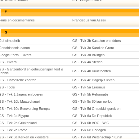
F
Films en documentaires
Franciscus van Assisi
G
Geheimschrift
GS - Tvk 3b Kastelen en ridders
Geschiedenis canon
GS - Tvk 3c Karel de Grote
Google Earth - Divers
GS - Tvk 3d Vikingen
GS - Divers
GS - Tvk 4a Steden
GS - Ganzenbord en geheugenspel: test je
GS - Tvk 4b Kruistochten
kennis
GS - Historische kaarten
GS - Tvk 4c Dagelijks leven
GS - Tools
GS - Tvk 5a Erasmus
GS - Tvk 1 Jagers en boeren
GS - Tvk 5b Reformatie
GS - Tvk 10b Maatschappij
GS - Tvk 5c 80 jaar oorlog
GS - Tvk 10c Eenwording Europa
GS - Tvk 5d Ontdekkingsreizen
GS - Tvk 2a Egypte
GS - Tvk 6a De Republiek
GS - Tvk 2b Griekenland
GS - Tvk 6b VOC - WIC
GS - Tvk 2c Rome
GS - Tvk 6c Oorlogen
GS - Tvk 3a Kerken en kloosters
GS - Tvk 6d Wetenschap / Kunst