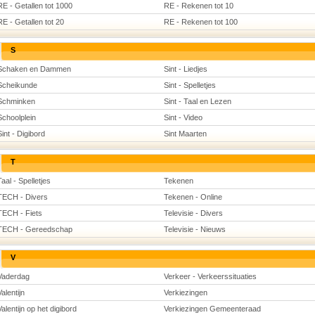
RE - Getallen tot 1000
RE - Rekenen tot 10
RE - Getallen tot 20
RE - Rekenen tot 100
S
Schaken en Dammen
Sint - Liedjes
Scheikunde
Sint - Spelletjes
Schminken
Sint - Taal en Lezen
Schoolplein
Sint - Video
Sint - Digibord
Sint Maarten
T
Taal - Spelletjes
Tekenen
TECH - Divers
Tekenen - Online
TECH - Fiets
Televisie - Divers
TECH - Gereedschap
Televisie - Nieuws
V
Vaderdag
Verkeer - Verkeerssituaties
Valentijn
Verkiezingen
Valentijn op het digibord
Verkiezingen Gemeenteraad