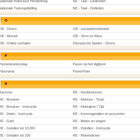
Nationale Holocaust Herdenking
NE - Taal - Gedichten
Nationale Tuinvogeltelling
NE - Taal - Ontleden
O
OB - Divers
OB - sociaal/emotioneel
OB - Muziek
OB - Vorm en Kleur
OB - Online verhalen
Olympische Spelen - Divers
P
Pannenkoekendag
Pasen op het digibord
Panorama
PowerPoint
R
Racisme
RE - Hoofdrekenen
RE - Breuken
RE - Klokken - Tools
RE - Breuken - Instructie
RE - Klokkijken / Tijd
RE - Delen - Instructie
RE - Kommagetallen en procenten
RE - Geld
RE - Meten en wegen
RE - Getallen tot 10.000
RE - Optellen - Instructie
RE - Getallen tot 100
RE - Rekendictee