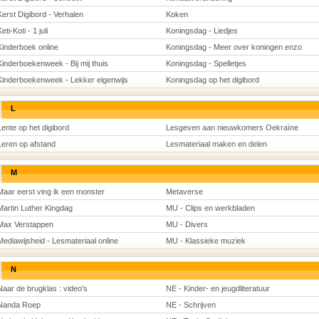
Kerst Digibord - Verhalen
Koken
eti-Koti - 1 juli
Koningsdag - Liedjes
Kinderboek online
Koningsdag - Meer over koningen enzo
Kinderboekenweek - Bij mij thuis
Koningsdag - Spelletjes
Kinderboekenweek - Lekker eigenwijs
Koningsdag op het digibord
L
Lente op het digibord
Lesgeven aan nieuwkomers Oekraïne
Leren op afstand
Lesmateriaal maken en delen
M
Maar eerst ving ik een monster
Metaverse
Martin Luther Kingdag
MU - Clips en werkbladen
Max Verstappen
MU - Divers
Mediawijsheid - Lesmateriaal online
MU - Klassieke muziek
N
Naar de brugklas : video's
NE - Kinder- en jeugdliteratuur
Nanda Roep
NE - Schrijven