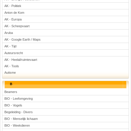
Voetbal
AK - Politiek
Anton de Kom
AK - Europa
AK - Scheepvaart
Aruba
AK - Google Earth / Maps
AK - Tijd
(Advertenties)
Auteursrecht
AK - Heelal/ruimtevaart
AK - Tools
Autisme
B
Beamers
BIO - Leefomgeving
BIO - Vogels
Begeleiding - Divers
BIO - Menselijk lichaam
BIO - Weekdieren