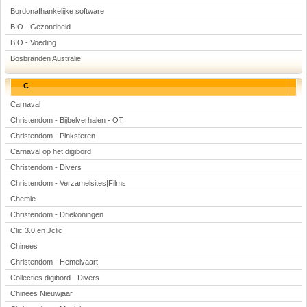
Bordonafhankelijke software
BIO - Gezondheid
BIO - Voeding
Bosbranden Australië
C
Carnaval
Christendom - Bijbelverhalen - OT
Christendom - Pinksteren
Carnaval op het digibord
Christendom - Divers
Christendom - Verzamelsites|Films
Chemie
Christendom - Driekoningen
Clic 3.0 en Jclic
Chinees
Christendom - Hemelvaart
Collecties digibord - Divers
Chinees Nieuwjaar