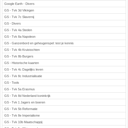
Google Earth - Divers
GS - Tvk 3d Vikingen
GS - Tvk 7c Slavernij
GS - Divers
GS - Tvk 4a Steden
GS - Tvk 8a Napoleon
GS - Ganzenbord en geheugenspel: test je kennis
GS - Tvk 4b Kruistochten
GS - Tvk 8b Burgers
GS - Historische kaarten
GS - Tvk 4c Dagelijks leven
GS - Tvk 8c Industrialisatie
GS - Tools
GS - Tvk 5a Erasmus
GS - Tvk 8d Nederland koninkrijk
GS - Tvk 1 Jagers en boeren
GS - Tvk 5b Reformatie
GS - Tvk 8e Imperialisme
GS - Tvk 10b Maatschappij