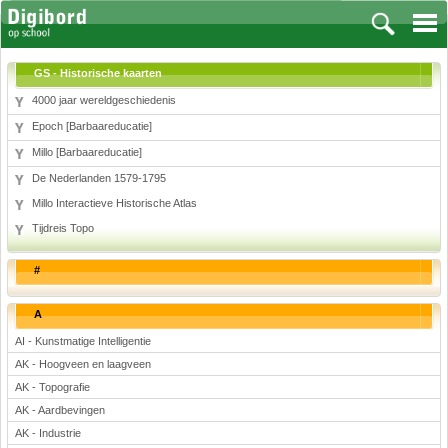
GS - Historische kaarten
4000 jaar wereldgeschiedenis
Epoch [Barbaareducatie]
Vakken
Millo [Barbaareducatie]
De Nederlanden 1579-1795
Aardrijkskunde
Millo Interactieve Historische Atlas
Biologie
Tijdreis Topo
Engels
Frans, Duits, Chinees, Spaans
#
Geschiedenis
Handvaardigheid en Tekenen
A
Kunst en Cultuur
AI - Kunstmatige Intelligentie
Levensbeschouwing
AK - Hoogveen en laagveen
Lichamelijke opvoeding
AK - Topografie
Muziek
AK - Aardbevingen
Natuurkunde
AK - Industrie
Nederlands