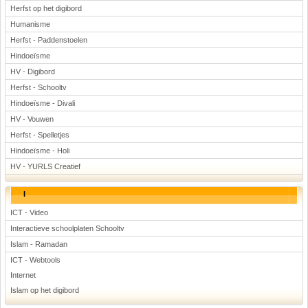
Herfst op het digibord
Humanisme
Herfst - Paddenstoelen
Hindoeïsme
HV - Digibord
Herfst - Schooltv
Hindoeïsme - Divali
HV - Vouwen
Herfst - Spelletjes
Hindoeïsme - Holi
HV - YURLS Creatief
I
ICT - Video
Interactieve schoolplaten Schooltv
Islam - Ramadan
ICT - Webtools
Internet
Islam op het digibord