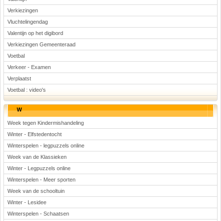
Verkiezingen
Vluchtelingendag
Valentijn op het digibord
Verkiezingen Gemeenteraad
Voetbal
Verkeer - Examen
Verplaatst
Voetbal : video's
W
Week tegen Kindermishandeling
Winter - Elfstedentocht
Winterspelen - legpuzzels online
Week van de Klassieken
Winter - Legpuzzels online
Winterspelen - Meer sporten
Week van de schooltuin
Winter - Lesidee
Winterspelen - Schaatsen