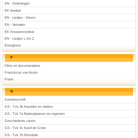
EN - Oefeningen
EK Voetbal
EN - Liedjes - Divers
EN - Verhalen
EK Vrouwenvoetbal
EN - Liedjes L t/m Z
Energizers
F
Films en documentaires
Franciscus van Assisi
Frans
G
Geheimschrift
GS - Tvk 3b Kastelen en ridders
GS - Tvk 7a Buitenplaatsen en regenten
Geschiedenis canon
GS - Tvk 3c Karel de Grote
GS - Tvk 7b Revolutie