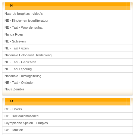
N
Naar de brugklas : video's
NE - Kinder- en jeugdliteratuur
NE - Taal - Woordenschat
Nanda Roep
NE - Schrijven
NE - Taal / lezen
Nationale Holocaust Herdenking
NE - Taal - Gedichten
NE - Taal / spelling
Nationale Tuinvogeltelling
NE - Taal - Ontleden
Nova Zembla
O
OB - Divers
OB - sociaal/emotioneel
Olympische Spelen - Filmpjes
OB - Muziek