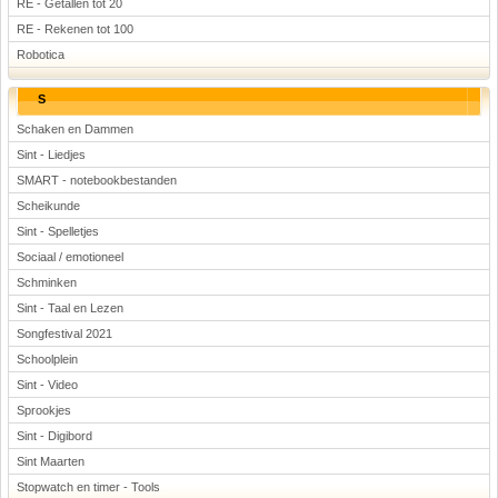
RE - Getallen tot 20
RE - Rekenen tot 100
Robotica
S
Schaken en Dammen
Sint - Liedjes
SMART - notebookbestanden
Scheikunde
Sint - Spelletjes
Sociaal / emotioneel
Schminken
Sint - Taal en Lezen
Songfestival 2021
Schoolplein
Sint - Video
Sprookjes
Sint - Digibord
Sint Maarten
Stopwatch en timer - Tools