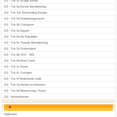
GS - Tvk 5c 80 jaar oorlog
GS - Tvk 9a Eerste Wereldoorlog
GS - Tvk 10c Eenwording Europa
GS - Tvk 5d Ontdekkingsreizen
GS - Tvk 9b Crisisjaren
GS - Tvk 2a Egypte
GS - Tvk 6a De Republiek
GS - Tvk 9c Tweede Wereldoorlog
GS - Tvk 2b Griekenland
GS - Tvk 6b VOC - WIC
GS - Tvk 9d Anne Frank
GS - Tvk 2c Rome
GS - Tvk 6c Oorlogen
GS - Tvk 9f Nederlands-Indië
GS - Tvk 3a Kerken en kloosters
GS - Tvk 6d Wetenschap / Kunst
GS - Vensterlessen
H
Halloween