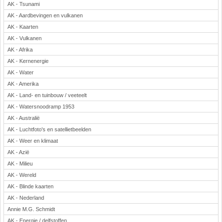
AK - Tsunami
Rekenen
AK - Aardbevingen en vulkanen
Scheikunde
AK - Kaarten
Sport
AK - Vulkanen
Techniek
AK - Afrika
Verkeer
AK - Kernenergie
Wiskunde
AK - Water
AK - Amerika
Onderwerpen
AK - Land- en tuinbouw / veeteelt
Apps en tablets
AK - Watersnoodramp 1953
Collecties digibord
AK - Australië
Digiborden / touchscreens
AK - Luchtfoto's en satellietbeelden
Digibordtools
AK - Weer en klimaat
Downloads basisonderwijs
AK - Azië
Herfst
AK - Milieu
Kerstmis
AK - Wereld
Kinder-/Jeugdboeken
AK - Blinde kaarten
Lente
AK - Nederland
Onderbouw PO
Annie M.G. Schmidt
Pasen
AK - Energie / delfstoffen