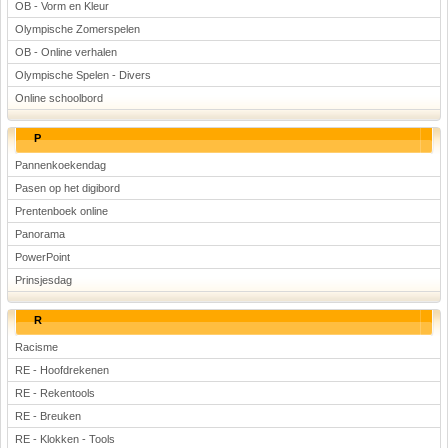
OB - Vorm en Kleur
Olympische Zomerspelen
OB - Online verhalen
Olympische Spelen - Divers
Online schoolbord
P
Pannenkoekendag
Pasen op het digibord
Prentenboek online
Panorama
PowerPoint
Prinsjesdag
R
Racisme
RE - Hoofdrekenen
RE - Rekentools
RE - Breuken
RE - Klokken - Tools