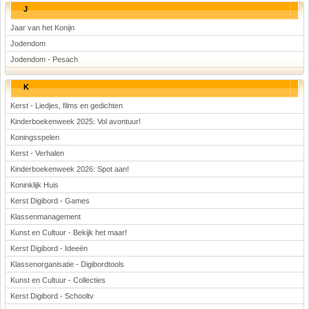
J
Jaar van het Konijn
Jodendom
Jodendom - Pesach
K
Kerst - Liedjes, films en gedichten
Kinderboekenweek 2025: Vol avontuur!
Koningsspelen
Kerst - Verhalen
Kinderboekenweek 2026: Spot aan!
Koninklijk Huis
Kerst Digibord - Games
Klassenmanagement
Kunst en Cultuur - Bekijk het maar!
Kerst Digibord - Ideeën
Klassenorganisatie - Digibordtools
Kunst en Cultuur - Collecties
Kerst Digibord - Schooltv