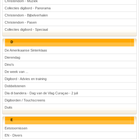
Christendom - Muziek
Collecties digibord - Panorama
Christendom - Bijbelverhalen
Christendom - Pasen
Collecties digibord - Speciaal
D
De Amerikaanse Sinterklaas
Dierendag
Dino's
De week van ...
Digibord - Advies en training
Dobbelstenen
Dia di bandera - Dag van de Vlag Curaçao - 2 juli
Digiborden / Touchscreens
Duits
E
Eetstoornissen
EN - Divers