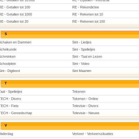
RE - Getallen tot 10.000
RE - Optellen - Instructie
RE - Getallen tot 100
RE - Rekendictee
RE - Getallen tot 1000
RE - Rekenen tot 10
RE - Getallen tot 20
RE - Rekenen tot 100
S
Schaken en Dammen
Sint - Liedjes
Scheikunde
Sint - Spelletjes
Schminken
Sint - Taal en Lezen
Schoolplein
Sint - Video
Sint - Digibord
Sint Maarten
T
Taal - Spelletjes
Tekenen
TECH - Divers
Tekenen - Online
TECH - Fiets
Televisie - Divers
TECH - Gereedschap
Televisie - Nieuws
V
Vaderdag
Verkeer - Verkeerssituaties