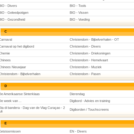
BIO - Divers
BIO - Tools
BIO - Geleedpotigen
BIO - Vissen
BIO - Gezondheid
BIO - Voeding
C
Carnaval
Christendom - Bijbelverhalen - OT
Carnaval op het digibord
Christendom - Divers
Chemie
Christendom - Driekoningen
Chinees
Christendom - Hemelvaart
Chinees Nieuwjaar
Christendom - Muziek
Christendom - Bijbelverhalen
Christendom - Pasen
D
De Amerikaanse Sinterklaas
Dierendag
De week van ...
Digibord - Advies en training
Dia di bandera - Dag van de Vlag Curaçao - 2
Digiborden / Touchscreens
uli
E
Eetstoornissen
EN - Divers