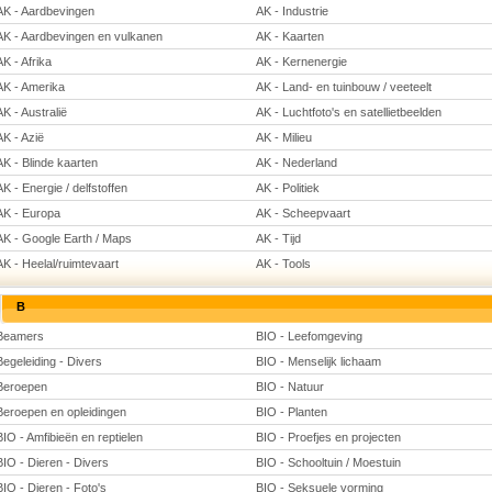
AK - Aardbevingen
AK - Industrie
AK - Aardbevingen en vulkanen
AK - Kaarten
AK - Afrika
AK - Kernenergie
AK - Amerika
AK - Land- en tuinbouw / veeteelt
AK - Australië
AK - Luchtfoto's en satellietbeelden
AK - Azië
AK - Milieu
AK - Blinde kaarten
AK - Nederland
AK - Energie / delfstoffen
AK - Politiek
AK - Europa
AK - Scheepvaart
AK - Google Earth / Maps
AK - Tijd
AK - Heelal/ruimtevaart
AK - Tools
B
Beamers
BIO - Leefomgeving
Begeleiding - Divers
BIO - Menselijk lichaam
Beroepen
BIO - Natuur
Beroepen en opleidingen
BIO - Planten
BIO - Amfibieën en reptielen
BIO - Proefjes en projecten
BIO - Dieren - Divers
BIO - Schooltuin / Moestuin
BIO - Dieren - Foto's
BIO - Seksuele vorming