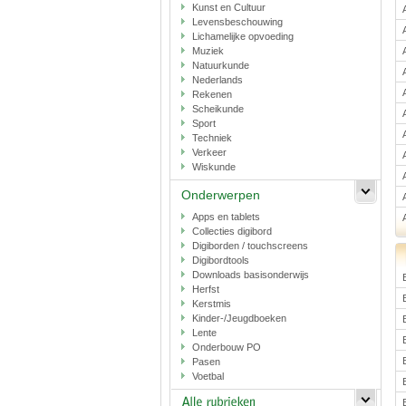
Kunst en Cultuur
Levensbeschouwing
Lichamelijke opvoeding
Muziek
Natuurkunde
Nederlands
Rekenen
Scheikunde
Sport
Techniek
Verkeer
Wiskunde
Onderwerpen
Apps en tablets
Collecties digibord
Digiborden / touchscreens
Digibordtools
Downloads basisonderwijs
Herfst
Kerstmis
Kinder-/Jeugdboeken
Lente
Onderbouw PO
Pasen
Voetbal