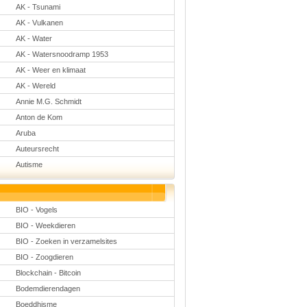
AK - Tsunami
Natuurkunde
Nederlands
AK - Vulkanen
Rekenen
AK - Water
Scheikunde
Sport
AK - Watersnoodramp 1953
Techniek
AK - Weer en klimaat
Verkeer
Wiskunde
AK - Wereld
Annie M.G. Schmidt
Onderwerpen
Anton de Kom
Apps en tablets
Collecties digibord
Aruba
Digiborden /
Auteursrecht
touchscreens
Digibordtools
Autisme
Downloads
basisonderwijs
Herfst
Kerstmis
BIO - Vogels
Kinder-/Jeugdboeken
BIO - Weekdieren
Lente
Onderbouw PO
BIO - Zoeken in verzamelsites
Pasen
BIO - Zoogdieren
Voetbal
Blockchain - Bitcoin
Bodemdierendagen
Boeddhisme