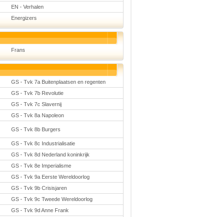
EN - Verhalen
Energizers
Frans
GS - Tvk 7a Buitenplaatsen en regenten
GS - Tvk 7b Revolutie
GS - Tvk 7c Slavernij
GS - Tvk 8a Napoleon
GS - Tvk 8b Burgers
GS - Tvk 8c Industrialisatie
GS - Tvk 8d Nederland koninkrijk
GS - Tvk 8e Imperialisme
GS - Tvk 9a Eerste Wereldoorlog
GS - Tvk 9b Crisisjaren
GS - Tvk 9c Tweede Wereldoorlog
GS - Tvk 9d Anne Frank