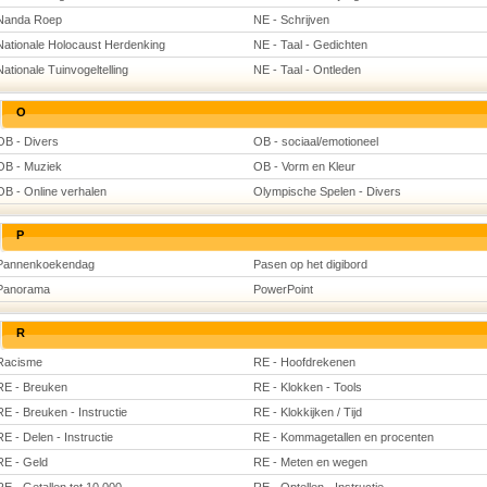
Nanda Roep
NE - Schrijven
Nationale Holocaust Herdenking
NE - Taal - Gedichten
Nationale Tuinvogeltelling
NE - Taal - Ontleden
O
OB - Divers
OB - sociaal/emotioneel
OB - Muziek
OB - Vorm en Kleur
OB - Online verhalen
Olympische Spelen - Divers
P
Pannenkoekendag
Pasen op het digibord
Panorama
PowerPoint
R
Racisme
RE - Hoofdrekenen
RE - Breuken
RE - Klokken - Tools
RE - Breuken - Instructie
RE - Klokkijken / Tijd
RE - Delen - Instructie
RE - Kommagetallen en procenten
RE - Geld
RE - Meten en wegen