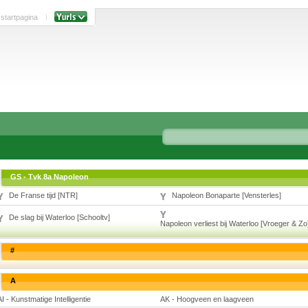
 startpagina
GS - Tvk 8a Napoleon
De Franse tijd [NTR]
Napoleon Bonaparte [Vensterles]
De slag bij Waterloo [Schooltv]
Napoleon verliest bij Waterloo [Vroeger & Zo
#
A
AI - Kunstmatige Intelligentie
AK - Hoogveen en laagveen