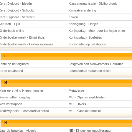
Kerst Digibord - Ideeën
Klassenorganisatie - Digibordtools
Kerst Digibord - Schooltv
Klimaatverandering
Kerst Digibord - Verhalen
Koken
eti-Koti - 1 juli
Koningsdag - Liedjes
Kinderboek online
Koningsdag - Meer over koningen enzo
Kinderboekenweek - Bij mij thuis
Koningsdag - Spelletjes
Kinderboekenweek - Lekker eigenwijs
Koningsdag op het digibord
L
Lente op het digibord
Lesgeven aan nieuwkomers Oekraïne
Leren op afstand
Lesmateriaal maken en delen
M
Maar eerst ving ik een monster
Metaverse
Martin Luther Kingdag
MU - Clips en werkbladen
Max Verstappen
MU - Divers
Mediawijsheid - Lesmateriaal online
MU - Klassieke muziek
N
Naar de brugklas : video's
NE - Kinder- en jeugdliteratuur