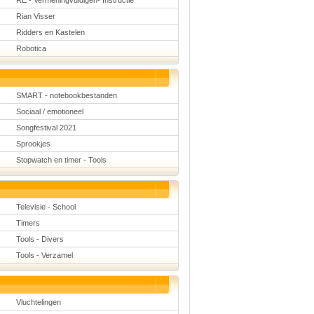
RE - Vermeningvuldigen- Instructie
Rian Visser
Ridders en Kastelen
Robotica
SMART - notebookbestanden
Sociaal / emotioneel
Songfestival 2021
Sprookjes
Stopwatch en timer - Tools
Televisie - School
Timers
Tools - Divers
Tools - Verzamel
Vluchtelingen