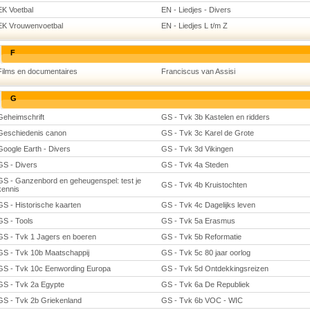
EK Voetbal
EN - Liedjes - Divers
EK Vrouwenvoetbal
EN - Liedjes L t/m Z
F
Films en documentaires
Franciscus van Assisi
G
Geheimschrift
GS - Tvk 3b Kastelen en ridders
Geschiedenis canon
GS - Tvk 3c Karel de Grote
Google Earth - Divers
GS - Tvk 3d Vikingen
GS - Divers
GS - Tvk 4a Steden
GS - Ganzenbord en geheugenspel: test je
GS - Tvk 4b Kruistochten
kennis
GS - Historische kaarten
GS - Tvk 4c Dagelijks leven
GS - Tools
GS - Tvk 5a Erasmus
GS - Tvk 1 Jagers en boeren
GS - Tvk 5b Reformatie
GS - Tvk 10b Maatschappij
GS - Tvk 5c 80 jaar oorlog
GS - Tvk 10c Eenwording Europa
GS - Tvk 5d Ontdekkingsreizen
GS - Tvk 2a Egypte
GS - Tvk 6a De Republiek
GS - Tvk 2b Griekenland
GS - Tvk 6b VOC - WIC