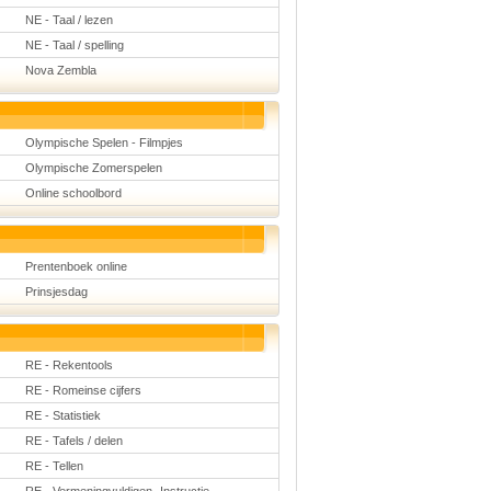
NE - Taal / lezen
NE - Taal / spelling
Nova Zembla
Olympische Spelen - Filmpjes
Olympische Zomerspelen
Online schoolbord
Prentenboek online
Prinsjesdag
RE - Rekentools
RE - Romeinse cijfers
RE - Statistiek
RE - Tafels / delen
RE - Tellen