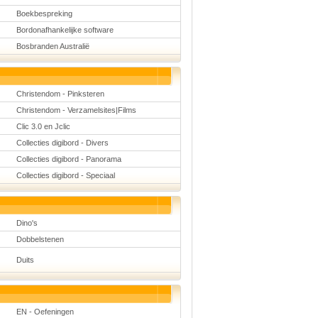
Boekbespreking
Bordonafhankelijke software
Bosbranden Australië
Christendom - Pinksteren
Christendom - Verzamelsites|Films
Clic 3.0 en Jclic
Collecties digibord - Divers
Collecties digibord - Panorama
Collecties digibord - Speciaal
Dino's
Dobbelstenen
Duits
EN - Oefeningen