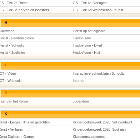
GS - Tvk 2c Rome
GS - Tvk 6c Oorlogen
GS - Tvk 3a Kerken en kloosters
GS - Tvk 6d Wetenschap / Kunst
H
Halloween
Herfst op het digibord
Herfst - Paddenstoelen
Hindoeïsme
Herfst - Schooltv
Hindoeïsme - Divali
Herfst - Spelletjes
Hindoeïsme - Holi
I
ICT - Video
Interactieve schoolplaten Schooltv
ICT - Webtools
Internet
J
Jaar van het Konijn
Jodendom
K
Kerst - Liedjes, films en gedichten
Kinderboekenweek 2025: Vol avontuur!
Kerst - Verhalen
Kinderboekenweek 2026: Spot aan!
Kerst Digibord - Games
Klassenmanagement