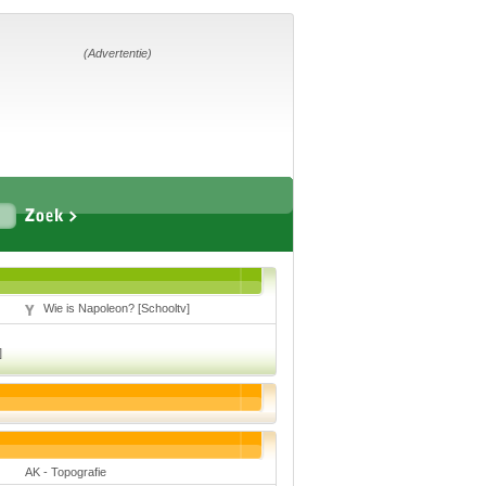
Home
Suggesties
Adverteren
(Advertentie)
Eigen
startpagina
Vakken
Aardrijkskunde
Biologie
Wie is Napoleon? [Schooltv]
Engels
Frans, Duits,
Chinees, Spaans
]
Geschiedenis
Handvaardigheid en
Tekenen
Kunst en Cultuur
Levensbeschouwing
Lichamelijke
opvoeding
AK - Topografie
Muziek