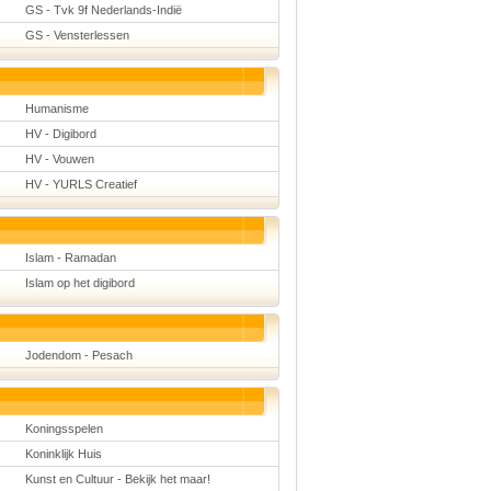
GS - Tvk 9f Nederlands-Indië
GS - Vensterlessen
Humanisme
HV - Digibord
HV - Vouwen
HV - YURLS Creatief
Islam - Ramadan
Islam op het digibord
Jodendom - Pesach
Koningsspelen
Koninklijk Huis
Kunst en Cultuur - Bekijk het maar!