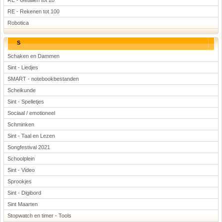
RE - Getallen tot 20
RE - Rekenen tot 100
Robotica
S
Schaken en Dammen
Sint - Liedjes
SMART - notebookbestanden
Scheikunde
Sint - Spelletjes
Sociaal / emotioneel
Schminken
Sint - Taal en Lezen
Songfestival 2021
Schoolplein
Sint - Video
Sprookjes
Sint - Digibord
Sint Maarten
Stopwatch en timer - Tools