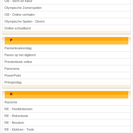
OB - Vorm en Kleur
Olympische Zomerspelen
OB - Online verhalen
Olympische Spelen - Divers
Online schoolbord
P
Pannenkoekendag
Pasen op het digibord
Prentenboek online
Panorama
PowerPoint
Prinsjesdag
R
Racisme
RE - Hoofdrekenen
RE - Rekentools
RE - Breuken
RE - Klokken - Tools