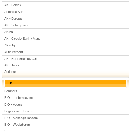
AK - Politiek
Voetbal
Anton de Kom
AK - Europa
AK - Scheepvaart
Aruba
AK - Google Earth / Maps
AK - Tijd
(Advertenties)
Auteursrecht
AK - Heelal/ruimtevaart
AK - Tools
Autisme
B
Beamers
BIO - Leefomgeving
BIO - Vogels
Begeleiding - Divers
BIO - Menselijk lichaam
BIO - Weekdieren