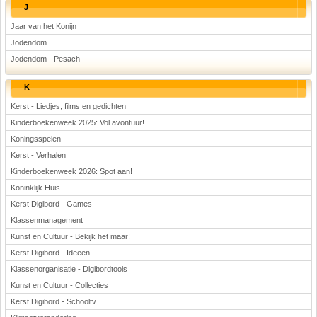
J
Jaar van het Konijn
Jodendom
Jodendom - Pesach
K
Kerst - Liedjes, films en gedichten
Kinderboekenweek 2025: Vol avontuur!
Koningsspelen
Kerst - Verhalen
Kinderboekenweek 2026: Spot aan!
Koninklijk Huis
Kerst Digibord - Games
Klassenmanagement
Kunst en Cultuur - Bekijk het maar!
Kerst Digibord - Ideeën
Klassenorganisatie - Digibordtools
Kunst en Cultuur - Collecties
Kerst Digibord - Schooltv