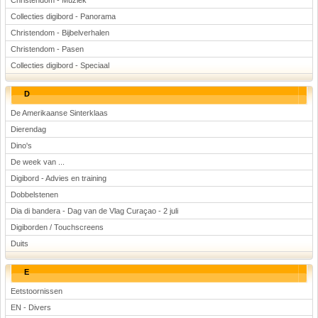
Christendom - Muziek
Collecties digibord - Panorama
Christendom - Bijbelverhalen
Christendom - Pasen
Collecties digibord - Speciaal
D
De Amerikaanse Sinterklaas
Dierendag
Dino's
De week van ...
Digibord - Advies en training
Dobbelstenen
Dia di bandera - Dag van de Vlag Curaçao - 2 juli
Digiborden / Touchscreens
Duits
E
Eetstoornissen
EN - Divers