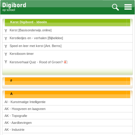
Kerst Digibord - Ideeën
Kerst [Basisonderwijs.online]
Kerstliedjes en - verhalen [Bijbelidee]
Vakken
Speel en leer met kerst [Ant. Berns]
Kerstboom timer
Aardrijkskunde
Biologie
Kerstverhaal Quiz - Rood of Groen?
Engels
Frans, Duits, Chinees, Spaans
#
Geschiedenis
Handvaardigheid en Tekenen
A
Kunst en Cultuur
AI - Kunstmatige Intelligentie
Levensbeschouwing
AK - Hoogveen en laagveen
Lichamelijke opvoeding
AK - Topografie
Muziek
AK - Aardbevingen
Natuurkunde
AK - Industrie
Nederlands