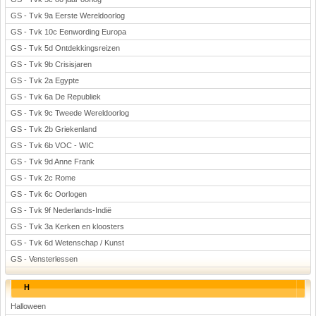
GS - Tvk 9a Eerste Wereldoorlog
GS - Tvk 10c Eenwording Europa
GS - Tvk 5d Ontdekkingsreizen
GS - Tvk 9b Crisisjaren
GS - Tvk 2a Egypte
GS - Tvk 6a De Republiek
GS - Tvk 9c Tweede Wereldoorlog
GS - Tvk 2b Griekenland
GS - Tvk 6b VOC - WIC
GS - Tvk 9d Anne Frank
GS - Tvk 2c Rome
GS - Tvk 6c Oorlogen
GS - Tvk 9f Nederlands-Indië
GS - Tvk 3a Kerken en kloosters
GS - Tvk 6d Wetenschap / Kunst
GS - Vensterlessen
H
Halloween