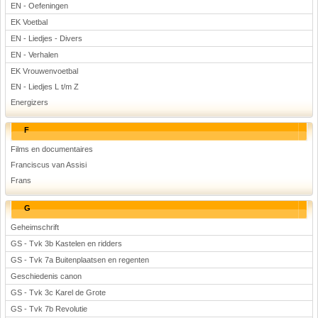
EN - Oefeningen
EK Voetbal
EN - Liedjes - Divers
EN - Verhalen
EK Vrouwenvoetbal
EN - Liedjes L t/m Z
Energizers
F
Films en documentaires
Franciscus van Assisi
Frans
G
Geheimschrift
GS - Tvk 3b Kastelen en ridders
GS - Tvk 7a Buitenplaatsen en regenten
Geschiedenis canon
GS - Tvk 3c Karel de Grote
GS - Tvk 7b Revolutie