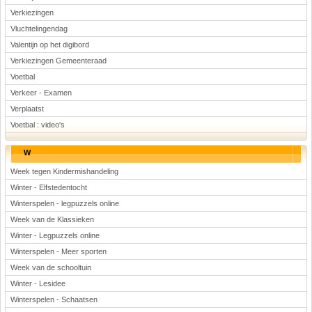
Verkiezingen
Vluchtelingendag
Valentijn op het digibord
Verkiezingen Gemeenteraad
Voetbal
Verkeer - Examen
Verplaatst
Voetbal : video's
W
Week tegen Kindermishandeling
Winter - Elfstedentocht
Winterspelen - legpuzzels online
Week van de Klassieken
Winter - Legpuzzels online
Winterspelen - Meer sporten
Week van de schooltuin
Winter - Lesidee
Winterspelen - Schaatsen