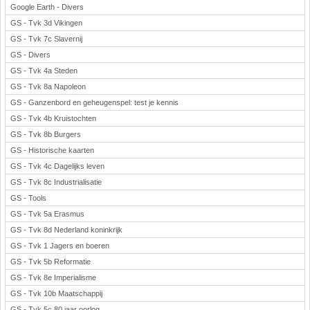
Google Earth - Divers
GS - Tvk 3d Vikingen
GS - Tvk 7c Slavernij
GS - Divers
GS - Tvk 4a Steden
GS - Tvk 8a Napoleon
GS - Ganzenbord en geheugenspel: test je kennis
GS - Tvk 4b Kruistochten
GS - Tvk 8b Burgers
GS - Historische kaarten
GS - Tvk 4c Dagelijks leven
GS - Tvk 8c Industrialisatie
GS - Tools
GS - Tvk 5a Erasmus
GS - Tvk 8d Nederland koninkrijk
GS - Tvk 1 Jagers en boeren
GS - Tvk 5b Reformatie
GS - Tvk 8e Imperialisme
GS - Tvk 10b Maatschappij
GS - Tvk 5c 80 jaar oorlog