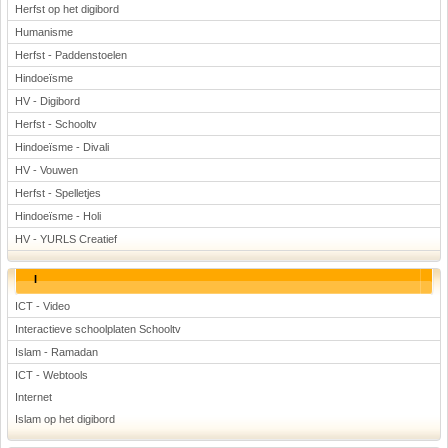
Herfst op het digibord
Humanisme
Herfst - Paddenstoelen
Hindoeïsme
HV - Digibord
Herfst - Schooltv
Hindoeïsme - Divali
HV - Vouwen
Herfst - Spelletjes
Hindoeïsme - Holi
HV - YURLS Creatief
I
ICT - Video
Interactieve schoolplaten Schooltv
Islam - Ramadan
ICT - Webtools
Internet
Islam op het digibord