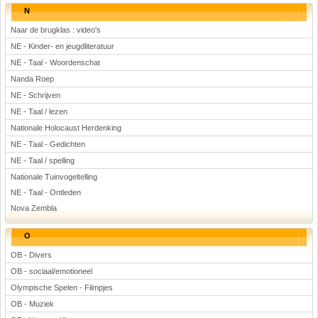
N
Naar de brugklas : video's
NE - Kinder- en jeugdliteratuur
NE - Taal - Woordenschat
Nanda Roep
NE - Schrijven
NE - Taal / lezen
Nationale Holocaust Herdenking
NE - Taal - Gedichten
NE - Taal / spelling
Nationale Tuinvogeltelling
NE - Taal - Ontleden
Nova Zembla
O
OB - Divers
OB - sociaal/emotioneel
Olympische Spelen - Filmpjes
OB - Muziek