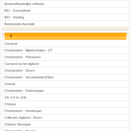
Bordonafhankelijke software
BIO - Gezondheid
BIO - Voeding
Bosbranden Australië
C
Carnaval
Christendom - Bijbelverhalen - OT
Christendom - Pinksteren
Carnaval op het digibord
Christendom - Divers
Christendom - Verzamelsites|Films
Chemie
Christendom - Driekoningen
Clic 3.0 en Jclic
Chinees
Christendom - Hemelvaart
Collecties digibord - Divers
Chinees Nieuwjaar