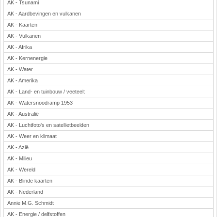
AK - Tsunami
Rekenen
AK - Aardbevingen en vulkanen
Scheikunde
AK - Kaarten
Sport
AK - Vulkanen
Techniek
AK - Afrika
Verkeer
AK - Kernenergie
Wiskunde
AK - Water
AK - Amerika
Onderwerpen
AK - Land- en tuinbouw / veeteelt
Apps en tablets
AK - Watersnoodramp 1953
Collecties digibord
AK - Australië
Digiborden / touchscreens
AK - Luchtfoto's en satellietbeelden
Digibordtools
AK - Weer en klimaat
Downloads basisonderwijs
AK - Azië
Herfst
AK - Milieu
Kerstmis
AK - Wereld
Kinder-/Jeugdboeken
AK - Blinde kaarten
Lente
AK - Nederland
Annie M.G. Schmidt
Onderbouw PO
AK - Energie / delfstoffen
Pasen