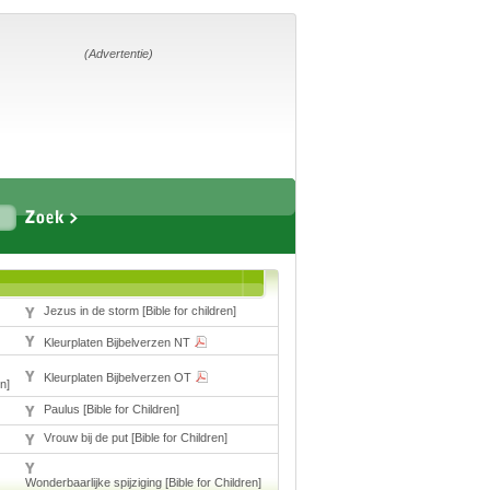
Home
Suggesties
Adverteren
(Advertentie)
Eigen
startpagina
Vakken
Aardrijkskunde
Biologie
Jezus in de storm [Bible for children]
Engels
Frans, Duits,
Kleurplaten Bijbelverzen NT
Chinees, Spaans
Geschiedenis
Kleurplaten Bijbelverzen OT
n]
Handvaardigheid en
Tekenen
Paulus [Bible for Children]
Kunst en Cultuur
Levensbeschouwing
Vrouw bij de put [Bible for Children]
Lichamelijke
opvoeding
Wonderbaarlijke spijziging [Bible for Children]
Muziek