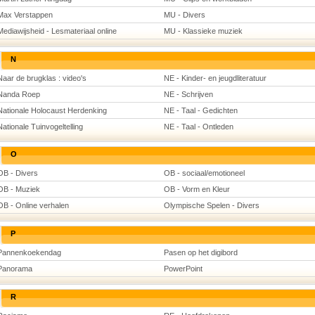
Max Verstappen
MU - Divers
Mediawijsheid - Lesmateriaal online
MU - Klassieke muziek
N
Naar de brugklas : video's
NE - Kinder- en jeugdliteratuur
Nanda Roep
NE - Schrijven
Nationale Holocaust Herdenking
NE - Taal - Gedichten
Nationale Tuinvogeltelling
NE - Taal - Ontleden
O
OB - Divers
OB - sociaal/emotioneel
OB - Muziek
OB - Vorm en Kleur
OB - Online verhalen
Olympische Spelen - Divers
P
Pannenkoekendag
Pasen op het digibord
Panorama
PowerPoint
R