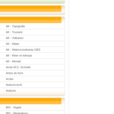
Natuurkunde
Nederlands
Rekenen
Scheikunde
Sport
Techniek
AK - Topografie
Verkeer
Wiskunde
AK - Tsunami
AK - Vulkanen
Onderwerpen
AK - Water
Apps en tablets
Collecties digibord
AK - Watersnoodramp 1953
Digiborden /
AK - Weer en klimaat
touchscreens
Digibordtools
AK - Wereld
Downloads
Annie M.G. Schmidt
basisonderwijs
Herfst
Anton de Kom
Kerstmis
Aruba
Kinder-/Jeugdboeken
Lente
Auteursrecht
Onderbouw PO
Autisme
Pasen
Voetbal
BIO - Vogels
BIO - Weekdieren