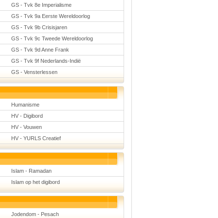
GS - Tvk 8e Imperialisme
GS - Tvk 9a Eerste Wereldoorlog
GS - Tvk 9b Crisisjaren
GS - Tvk 9c Tweede Wereldoorlog
GS - Tvk 9d Anne Frank
GS - Tvk 9f Nederlands-Indië
GS - Vensterlessen
Humanisme
HV - Digibord
HV - Vouwen
HV - YURLS Creatief
Islam - Ramadan
Islam op het digibord
Jodendom - Pesach