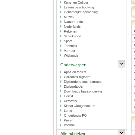
Kunst en Cultuur
Levensbeschouwing
Lichamelijke opvoeding
Muziek
Natuurkunde
Nederlands
Rekenen
Scheikunde
Sport
Techniek
Verkeer
Wiskunde
Onderwerpen
Apps en tablets
Collecties digibord
Digiborden / touchscreens
Digibordtools
Downloads basisonderwijs
Herfst
Kerstmis
Kinder-/Jeugdboeken
Lente
Onderbouw PO
Pasen
Voetbal