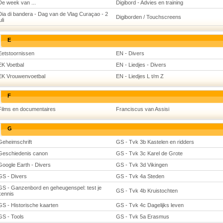
De week van ...
Digibord - Advies en training
Dia di bandera - Dag van de Vlag Curaçao - 2
Digiborden / Touchscreens
uli
E
Eetstoornissen
EN - Divers
EK Voetbal
EN - Liedjes - Divers
EK Vrouwenvoetbal
EN - Liedjes L t/m Z
F
Films en documentaires
Franciscus van Assisi
G
Geheimschrift
GS - Tvk 3b Kastelen en ridders
Geschiedenis canon
GS - Tvk 3c Karel de Grote
Google Earth - Divers
GS - Tvk 3d Vikingen
GS - Divers
GS - Tvk 4a Steden
GS - Ganzenbord en geheugenspel: test je
GS - Tvk 4b Kruistochten
kennis
GS - Historische kaarten
GS - Tvk 4c Dagelijks leven
GS - Tools
GS - Tvk 5a Erasmus