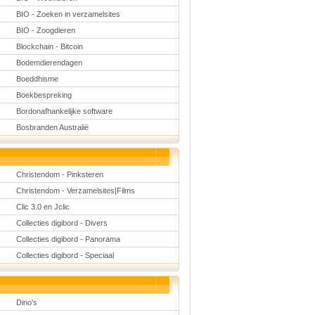
BIO - Zoeken in verzamelsites
BIO - Zoogdieren
Blockchain - Bitcoin
Bodemdierendagen
Boeddhisme
Boekbespreking
Bordonafhankelijke software
Bosbranden Australië
Christendom - Pinksteren
Christendom - Verzamelsites|Films
Clic 3.0 en Jclic
Collecties digibord - Divers
Collecties digibord - Panorama
Collecties digibord - Speciaal
Dino's