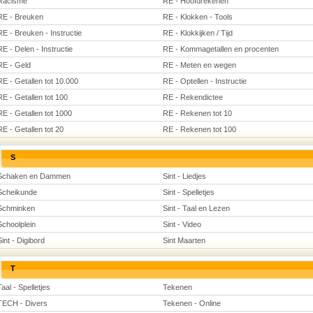
Racisme
RE - Hoofdrekenen
RE - Breuken
RE - Klokken - Tools
RE - Breuken - Instructie
RE - Klokkijken / Tijd
RE - Delen - Instructie
RE - Kommagetallen en procenten
RE - Geld
RE - Meten en wegen
RE - Getallen tot 10.000
RE - Optellen - Instructie
RE - Getallen tot 100
RE - Rekendictee
RE - Getallen tot 1000
RE - Rekenen tot 10
RE - Getallen tot 20
RE - Rekenen tot 100
S
Schaken en Dammen
Sint - Liedjes
Scheikunde
Sint - Spelletjes
Schminken
Sint - Taal en Lezen
Schoolplein
Sint - Video
Sint - Digibord
Sint Maarten
T
Taal - Spelletjes
Tekenen
TECH - Divers
Tekenen - Online