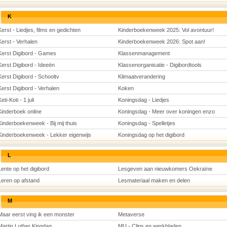
K
Kerst - Liedjes, films en gedichten
Kinderboekenweek 2025: Vol avontuur!
Kerst - Verhalen
Kinderboekenweek 2026: Spot aan!
Kerst Digibord - Games
Klassenmanagement
Kerst Digibord - Ideeën
Klassenorganisatie - Digibordtools
Kerst Digibord - Schooltv
Klimaatverandering
Kerst Digibord - Verhalen
Koken
eti-Koti - 1 juli
Koningsdag - Liedjes
Kinderboek online
Koningsdag - Meer over koningen enzo
Kinderboekenweek - Bij mij thuis
Koningsdag - Spelletjes
Kinderboekenweek - Lekker eigenwijs
Koningsdag op het digibord
L
Lente op het digibord
Lesgeven aan nieuwkomers Oekraïne
Leren op afstand
Lesmateriaal maken en delen
M
Maar eerst ving ik een monster
Metaverse
Martin Luther Kingdag
MU - Clips en werkbladen