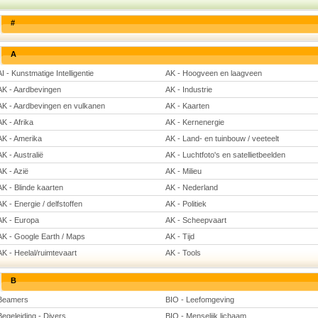
#
A
AI - Kunstmatige Intelligentie
AK - Hoogveen en laagveen
AK - Aardbevingen
AK - Industrie
AK - Aardbevingen en vulkanen
AK - Kaarten
AK - Afrika
AK - Kernenergie
AK - Amerika
AK - Land- en tuinbouw / veeteelt
AK - Australië
AK - Luchtfoto's en satellietbeelden
AK - Azië
AK - Milieu
AK - Blinde kaarten
AK - Nederland
AK - Energie / delfstoffen
AK - Politiek
AK - Europa
AK - Scheepvaart
AK - Google Earth / Maps
AK - Tijd
AK - Heelal/ruimtevaart
AK - Tools
B
Beamers
BIO - Leefomgeving
Begeleiding - Divers
BIO - Menselijk lichaam