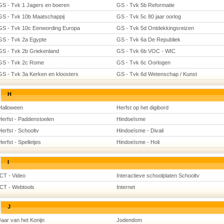
GS - Tvk 1 Jagers en boeren
GS - Tvk 5b Reformatie
GS - Tvk 10b Maatschappij
GS - Tvk 5c 80 jaar oorlog
GS - Tvk 10c Eenwording Europa
GS - Tvk 5d Ontdekkingsreizen
GS - Tvk 2a Egypte
GS - Tvk 6a De Republiek
GS - Tvk 2b Griekenland
GS - Tvk 6b VOC - WIC
GS - Tvk 2c Rome
GS - Tvk 6c Oorlogen
GS - Tvk 3a Kerken en kloosters
GS - Tvk 6d Wetenschap / Kunst
H
Halloween
Herfst op het digibord
Herfst - Paddenstoelen
Hindoeïsme
Herfst - Schooltv
Hindoeïsme - Divali
Herfst - Spelletjes
Hindoeïsme - Holi
I
ICT - Video
Interactieve schoolplaten Schooltv
ICT - Webtools
Internet
J
Jaar van het Konijn
Jodendom