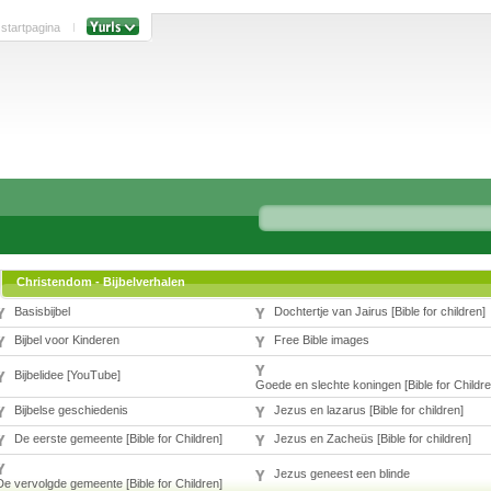
 startpagina
Christendom - Bijbelverhalen
Basisbijbel
Dochtertje van Jairus [Bible for children]
Bijbel voor Kinderen
Free Bible images
Bijbelidee [YouTube]
Goede en slechte koningen [Bible for Childre
Bijbelse geschiedenis
Jezus en lazarus [Bible for children]
De eerste gemeente [Bible for Children]
Jezus en Zacheüs [Bible for children]
Jezus geneest een blinde
De vervolgde gemeente [Bible for Children]