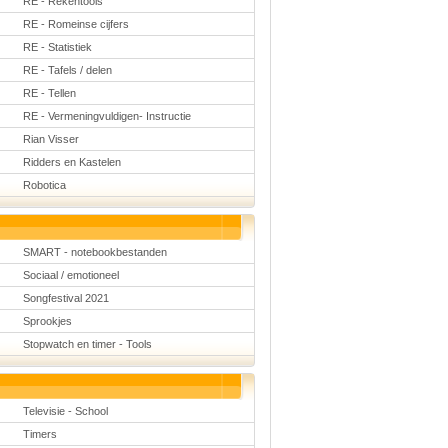
RE - Rekentools
RE - Romeinse cijfers
RE - Statistiek
RE - Tafels / delen
RE - Tellen
RE - Vermeningvuldigen- Instructie
Rian Visser
Ridders en Kastelen
Robotica
SMART - notebookbestanden
Sociaal / emotioneel
Songfestival 2021
Sprookjes
Stopwatch en timer - Tools
Televisie - School
Timers