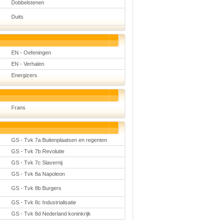
Dobbelstenen
Duits
EN - Oefeningen
EN - Verhalen
Energizers
Frans
GS - Tvk 7a Buitenplaatsen en regenten
GS - Tvk 7b Revolutie
GS - Tvk 7c Slavernij
GS - Tvk 8a Napoleon
GS - Tvk 8b Burgers
GS - Tvk 8c Industrialisatie
GS - Tvk 8d Nederland koninkrijk