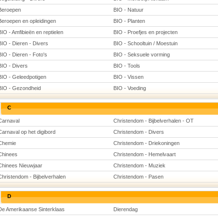
Beroepen
BIO - Natuur
Beroepen en opleidingen
BIO - Planten
BIO - Amfibieën en reptielen
BIO - Proefjes en projecten
BIO - Dieren - Divers
BIO - Schooltuin / Moestuin
BIO - Dieren - Foto's
BIO - Seksuele vorming
BIO - Divers
BIO - Tools
BIO - Geleedpotigen
BIO - Vissen
BIO - Gezondheid
BIO - Voeding
C
Carnaval
Christendom - Bijbelverhalen - OT
Carnaval op het digibord
Christendom - Divers
Chemie
Christendom - Driekoningen
Chinees
Christendom - Hemelvaart
Chinees Nieuwjaar
Christendom - Muziek
Christendom - Bijbelverhalen
Christendom - Pasen
D
De Amerikaanse Sinterklaas
Dierendag