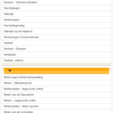
Verkeer - Verkeerssituaties
Vluchtelingen
Valentijn
Verkiezingen
Vluchtelingendag
Valentijn op het digibord
Verkiezingen Gemeenteraad
Voetbal
Verkeer - Examen
Verplaatst
Voetbal : video's
W
Week tegen Kindermishandeling
Winter - Elfstedentocht
Winterspelen - legpuzzels online
Week van de Klassieken
Winter - Legpuzzels online
Winterspelen - Meer sporten
Week van de schooltuin