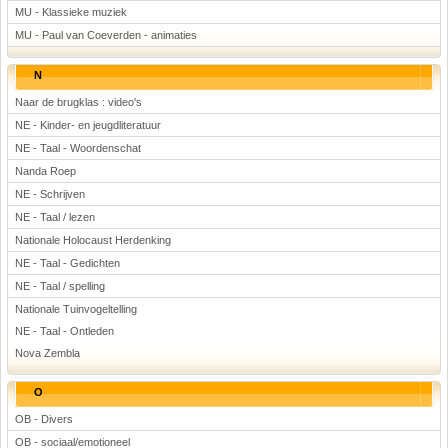
MU - Klassieke muziek
MU - Paul van Coeverden - animaties
N
Naar de brugklas : video's
NE - Kinder- en jeugdliteratuur
NE - Taal - Woordenschat
Nanda Roep
NE - Schrijven
NE - Taal / lezen
Nationale Holocaust Herdenking
NE - Taal - Gedichten
NE - Taal / spelling
Nationale Tuinvogeltelling
NE - Taal - Ontleden
Nova Zembla
O
OB - Divers
OB - sociaal/emotioneel