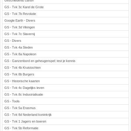
Geschiedenis canon
GS - Tvk 3c Karel de Grote
GS - Tvk 7b Revolutie
Google Earth - Divers
GS - Tvk 3d Vikingen
GS - Tvk 7c Slavernij
GS - Divers
GS - Tvk 4a Steden
GS - Tvk 8a Napoleon
GS - Ganzenbord en geheugenspel: test je kennis
GS - Tvk 4b Kruistochten
GS - Tvk 8b Burgers
GS - Historische kaarten
GS - Tvk 4c Dagelijks leven
GS - Tvk 8c Industrialisatie
GS - Tools
GS - Tvk 5a Erasmus
GS - Tvk 8d Nederland koninkrijk
GS - Tvk 1 Jagers en boeren
GS - Tvk 5b Reformatie