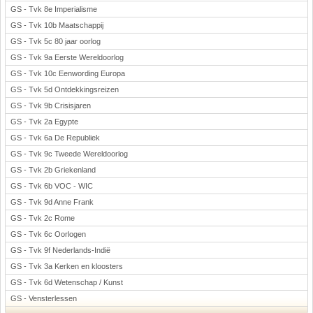
GS - Tvk 8e Imperialisme
GS - Tvk 10b Maatschappij
GS - Tvk 5c 80 jaar oorlog
GS - Tvk 9a Eerste Wereldoorlog
GS - Tvk 10c Eenwording Europa
GS - Tvk 5d Ontdekkingsreizen
GS - Tvk 9b Crisisjaren
GS - Tvk 2a Egypte
GS - Tvk 6a De Republiek
GS - Tvk 9c Tweede Wereldoorlog
GS - Tvk 2b Griekenland
GS - Tvk 6b VOC - WIC
GS - Tvk 9d Anne Frank
GS - Tvk 2c Rome
GS - Tvk 6c Oorlogen
GS - Tvk 9f Nederlands-Indië
GS - Tvk 3a Kerken en kloosters
GS - Tvk 6d Wetenschap / Kunst
GS - Vensterlessen