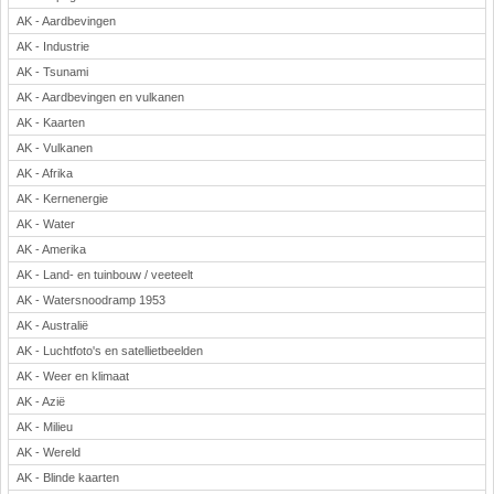
AK - Aardbevingen
Rekenen
AK - Industrie
Scheikunde
AK - Tsunami
Sport
AK - Aardbevingen en vulkanen
Techniek
AK - Kaarten
Verkeer
AK - Vulkanen
Wiskunde
AK - Afrika
Onderwerpen
AK - Kernenergie
AK - Water
Apps en tablets
AK - Amerika
Collecties digibord
AK - Land- en tuinbouw / veeteelt
Digiborden / touchscreens
AK - Watersnoodramp 1953
Digibordtools
AK - Australië
Downloads basisonderwijs
AK - Luchtfoto's en satellietbeelden
Herfst
AK - Weer en klimaat
Kerstmis
AK - Azië
Kinder-/Jeugdboeken
AK - Milieu
Lente
AK - Wereld
Onderbouw PO
AK - Blinde kaarten
Pasen