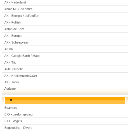
AK - Nederland
Voetbal
Annie M.G. Schmidt
AK - Energie / delfstoffen
AK - Politiek
Anton de Kom
AK - Europa
AK - Scheepvaart
Aruba
(Advertenties)
AK - Google Earth / Maps
AK - Tijd
Auteursrecht
AK - Heelal/ruimtevaart
AK - Tools
Autisme
B
Beamers
BIO - Leefomgeving
BIO - Vogels
Begeleiding - Divers