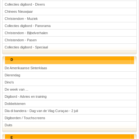
Collecties digibord - Divers
Chinees Nieuwjaar
Christendom - Muziek
Collecties digibord - Panorama
Christendom - Bijbelverhalen
Christendom - Pasen
Collecties digibord - Speciaal
D
De Amerikaanse Sinterklaas
Dierendag
Dino's
De week van ...
Digibord - Advies en training
Dobbelstenen
Dia di bandera - Dag van de Vlag Curaçao - 2 juli
Digiborden / Touchscreens
Duits
E