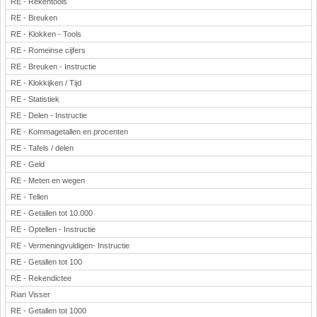
RE - Rekentools
RE - Breuken
RE - Klokken - Tools
RE - Romeinse cijfers
RE - Breuken - Instructie
RE - Klokkijken / Tijd
RE - Statistiek
RE - Delen - Instructie
RE - Kommagetallen en procenten
RE - Tafels / delen
RE - Geld
RE - Meten en wegen
RE - Tellen
RE - Getallen tot 10.000
RE - Optellen - Instructie
RE - Vermeningvuldigen- Instructie
RE - Getallen tot 100
RE - Rekendictee
Rian Visser
RE - Getallen tot 1000