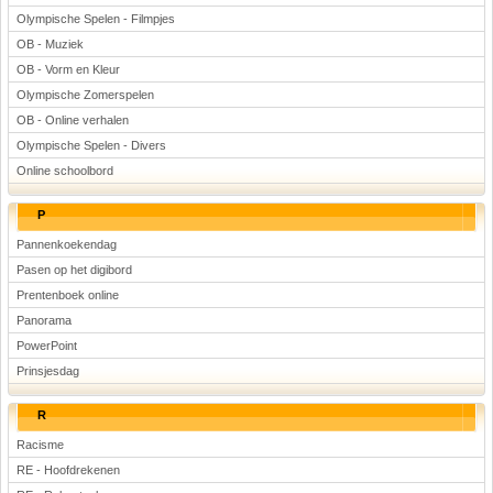
Olympische Spelen - Filmpjes
OB - Muziek
OB - Vorm en Kleur
Olympische Zomerspelen
OB - Online verhalen
Olympische Spelen - Divers
Online schoolbord
P
Pannenkoekendag
Pasen op het digibord
Prentenboek online
Panorama
PowerPoint
Prinsjesdag
R
Racisme
RE - Hoofdrekenen