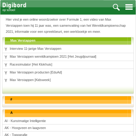
Hier vind je een online woordzoeker over Formule 1, een video van Max
Verstappen toen hij 11 jaar was, een samenvatting van het Wereldkampioenschap
2021, informatie voor een spreekbeurt, een werkboekje en meer.
Max Verstappen
Vakken
Interview 11-jarige Max Verstappen
Aardrijkskunde
Max Verstappen wereldkampioen 2021 [Het Jeugdjournaal]
Biologie
Racesimulator [Het Klokhuis]
Engels
Max Verstappen producten [EduAd]
Frans, Duits, Chinees, Spaans
Max Verstappen [Kidsweek]
Geschiedenis
Handvaardigheid en Tekenen
Kunst en Cultuur
#
Levensbeschouwing
A
Lichamelijke opvoeding
Muziek
AI - Kunstmatige Intelligentie
Natuurkunde
AK - Hoogveen en laagveen
AK - Topografie
Nederlands