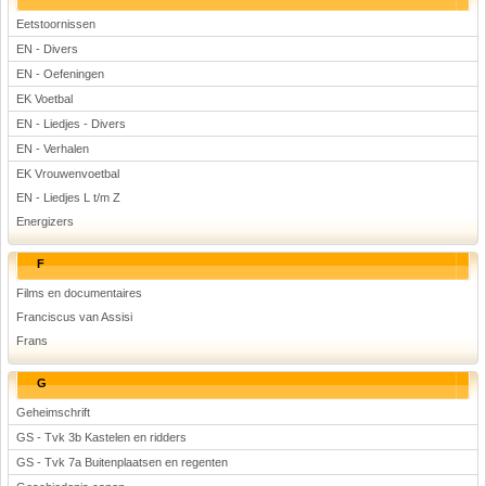
Eetstoornissen
EN - Divers
EN - Oefeningen
EK Voetbal
EN - Liedjes - Divers
EN - Verhalen
EK Vrouwenvoetbal
EN - Liedjes L t/m Z
Energizers
F
Films en documentaires
Franciscus van Assisi
Frans
G
Geheimschrift
GS - Tvk 3b Kastelen en ridders
GS - Tvk 7a Buitenplaatsen en regenten