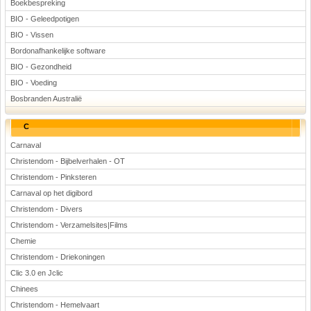
Boekbespreking
BIO - Geleedpotigen
BIO - Vissen
Bordonafhankelijke software
BIO - Gezondheid
BIO - Voeding
Bosbranden Australië
C
Carnaval
Christendom - Bijbelverhalen - OT
Christendom - Pinksteren
Carnaval op het digibord
Christendom - Divers
Christendom - Verzamelsites|Films
Chemie
Christendom - Driekoningen
Clic 3.0 en Jclic
Chinees
Christendom - Hemelvaart