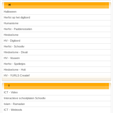
H
Halloween
Herfst op het digibord
Humanisme
Herfst - Paddenstoelen
Hindoeïsme
HV - Digibord
Herfst - Schooltv
Hindoeïsme - Divali
HV - Vouwen
Herfst - Spelletjes
Hindoeïsme - Holi
HV - YURLS Creatief
I
ICT - Video
Interactieve schoolplaten Schooltv
Islam - Ramadan
ICT - Webtools