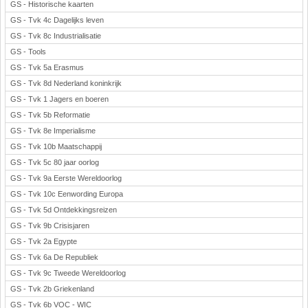
GS - Historische kaarten
GS - Tvk 4c Dagelijks leven
GS - Tvk 8c Industrialisatie
GS - Tools
GS - Tvk 5a Erasmus
GS - Tvk 8d Nederland koninkrijk
GS - Tvk 1 Jagers en boeren
GS - Tvk 5b Reformatie
GS - Tvk 8e Imperialisme
GS - Tvk 10b Maatschappij
GS - Tvk 5c 80 jaar oorlog
GS - Tvk 9a Eerste Wereldoorlog
GS - Tvk 10c Eenwording Europa
GS - Tvk 5d Ontdekkingsreizen
GS - Tvk 9b Crisisjaren
GS - Tvk 2a Egypte
GS - Tvk 6a De Republiek
GS - Tvk 9c Tweede Wereldoorlog
GS - Tvk 2b Griekenland
GS - Tvk 6b VOC - WIC