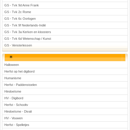
GS - Tvk 9d Anne Frank
GS - Tvk 2c Rome
GS - Tvk 6c Oorlogen
GS - Tvk 9f Nederlands-Indië
GS - Tvk 3a Kerken en kloosters
GS - Tvk 6d Wetenschap / Kunst
GS - Vensterlessen
H
Halloween
Herfst op het digibord
Humanisme
Herfst - Paddenstoelen
Hindoeïsme
HV - Digibord
Herfst - Schooltv
Hindoeïsme - Divali
HV - Vouwen
Herfst - Spelletjes