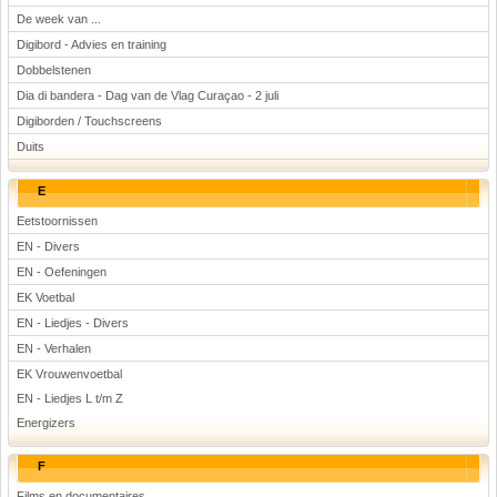
De week van ...
Digibord - Advies en training
Dobbelstenen
Dia di bandera - Dag van de Vlag Curaçao - 2 juli
Digiborden / Touchscreens
Duits
E
Eetstoornissen
EN - Divers
EN - Oefeningen
EK Voetbal
EN - Liedjes - Divers
EN - Verhalen
EK Vrouwenvoetbal
EN - Liedjes L t/m Z
Energizers
F
Films en documentaires