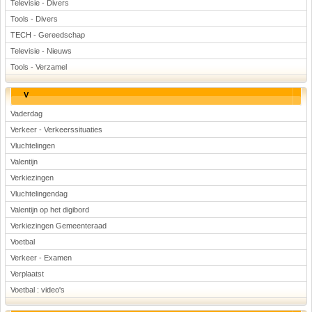
Televisie - Divers
Tools - Divers
TECH - Gereedschap
Televisie - Nieuws
Tools - Verzamel
V
Vaderdag
Verkeer - Verkeerssituaties
Vluchtelingen
Valentijn
Verkiezingen
Vluchtelingendag
Valentijn op het digibord
Verkiezingen Gemeenteraad
Voetbal
Verkeer - Examen
Verplaatst
Voetbal : video's