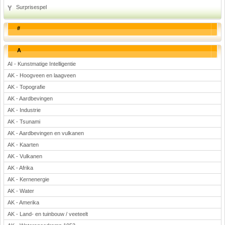
Surprisespel
Rekenen
Scheikunde
#
Sport
Techniek
A
Verkeer
AI - Kunstmatige Intelligentie
Wiskunde
AK - Hoogveen en laagveen
AK - Topografie
Onderwerpen
AK - Aardbevingen
Apps en tablets
AK - Industrie
Collecties digibord
AK - Tsunami
Digiborden / touchscreens
AK - Aardbevingen en vulkanen
Digibordtools
AK - Kaarten
Downloads basisonderwijs
AK - Vulkanen
Herfst
AK - Afrika
Kerstmis
AK - Kernenergie
Kinder-/Jeugdboeken
AK - Water
Lente
AK - Amerika
Onderbouw PO
AK - Land- en tuinbouw / veeteelt
Pasen