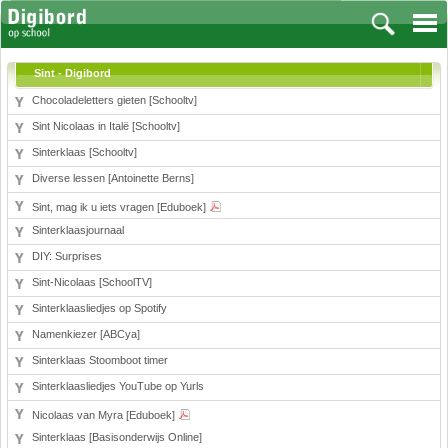
Sint - Digibord
Chocoladeletters gieten [Schooltv]
Sint Nicolaas in Italë [Schooltv]
Vakken
Sinterklaas [Schooltv]
Diverse lessen [Antoinette Berns]
Aardrijkskunde
Biologie
Sint, mag ik u iets vragen [Eduboek]
Engels
Sinterklaasjournaal
Frans, Duits, Chinees, Spaans
DIY: Surprises
Geschiedenis
Sint-Nicolaas [SchoolTV]
Handvaardigheid en Tekenen
Sinterklaasliedjes op Spotify
Kunst en Cultuur
Namenkiezer [ABCya]
Levensbeschouwing
Sinterklaas Stoomboot timer
Lichamelijke opvoeding
Sinterklaasliedjes YouTube op Yurls
Muziek
Nicolaas van Myra [Eduboek]
Natuurkunde
Sinterklaas [Basisonderwijs Online]
Nederlands