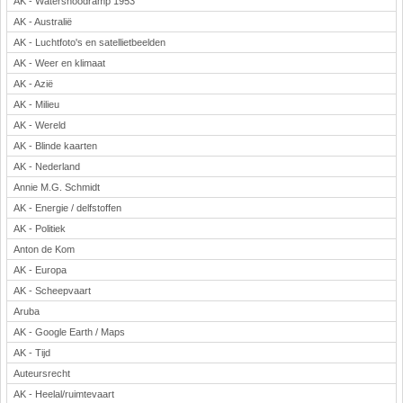
AK - Watersnoodramp 1953
Voetbal
AK - Australië
AK - Luchtfoto's en satellietbeelden
AK - Weer en klimaat
AK - Azië
AK - Milieu
AK - Wereld
AK - Blinde kaarten
(Advertenties)
AK - Nederland
Annie M.G. Schmidt
AK - Energie / delfstoffen
AK - Politiek
Anton de Kom
AK - Europa
AK - Scheepvaart
Aruba
AK - Google Earth / Maps
AK - Tijd
Auteursrecht
AK - Heelal/ruimtevaart