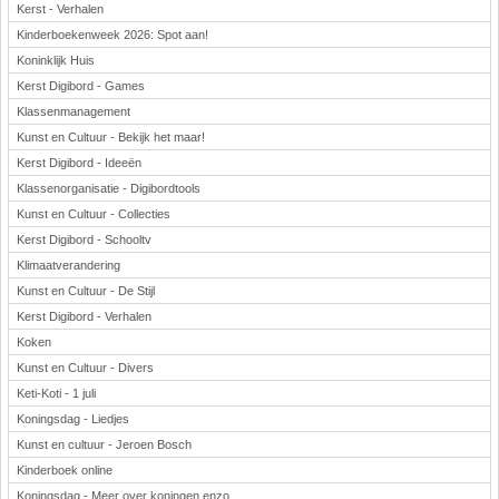
Kerst - Verhalen
Kinderboekenweek 2026: Spot aan!
Koninklijk Huis
Kerst Digibord - Games
Klassenmanagement
Kunst en Cultuur - Bekijk het maar!
Kerst Digibord - Ideeën
Klassenorganisatie - Digibordtools
Kunst en Cultuur - Collecties
Kerst Digibord - Schooltv
Klimaatverandering
Kunst en Cultuur - De Stijl
Kerst Digibord - Verhalen
Koken
Kunst en Cultuur - Divers
Keti-Koti - 1 juli
Koningsdag - Liedjes
Kunst en cultuur - Jeroen Bosch
Kinderboek online
Koningsdag - Meer over koningen enzo