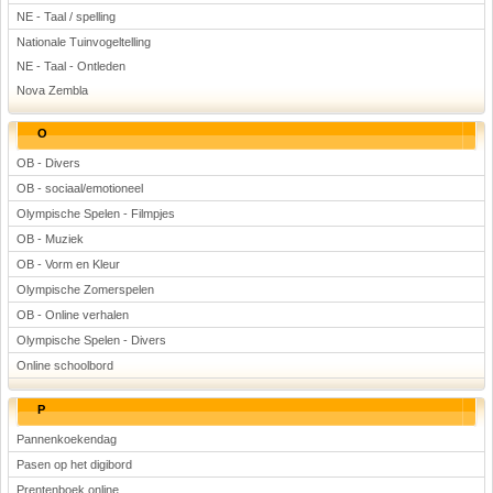
NE - Taal / spelling
Nationale Tuinvogeltelling
NE - Taal - Ontleden
Nova Zembla
O
OB - Divers
OB - sociaal/emotioneel
Olympische Spelen - Filmpjes
OB - Muziek
OB - Vorm en Kleur
Olympische Zomerspelen
OB - Online verhalen
Olympische Spelen - Divers
Online schoolbord
P
Pannenkoekendag
Pasen op het digibord
Prentenboek online