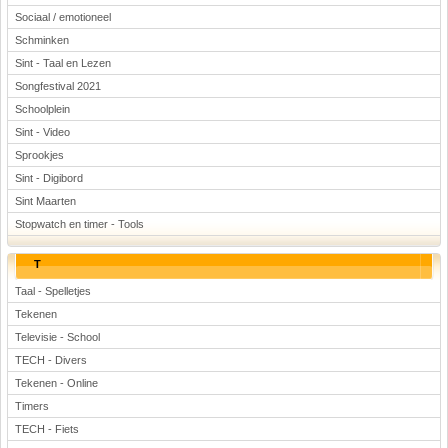
Sociaal / emotioneel
Schminken
Sint - Taal en Lezen
Songfestival 2021
Schoolplein
Sint - Video
Sprookjes
Sint - Digibord
Sint Maarten
Stopwatch en timer - Tools
T
Taal - Spelletjes
Tekenen
Televisie - School
TECH - Divers
Tekenen - Online
Timers
TECH - Fiets