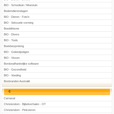
BIO - Schooltuin / Moestuin
Bodemdierendagen
BIO - Dieren - Foto's
BIO - Seksuele vorming
Boeddhisme
BIO - Divers
BIO - Tools
Boekbespreking
BIO - Geleedpotigen
BIO - Vissen
Bordonafhankelijke software
BIO - Gezondheid
BIO - Voeding
Bosbranden Australië
C
Carnaval
Christendom - Bijbelverhalen - OT
Christendom - Pinksteren