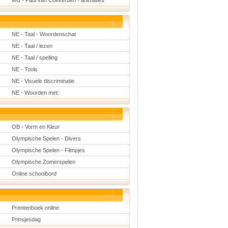
MU - Paul van Coeverden - animaties
NE - Taal - Woordenschat
NE - Taal / lezen
NE - Taal / spelling
NE - Tools
NE - Visuele discriminatie
NE - Woorden met:
OB - Vorm en Kleur
Olympische Spelen - Divers
Olympische Spelen - Filmpjes
Olympische Zomerspelen
Online schoolbord
Prentenboek online
Prinsjesdag