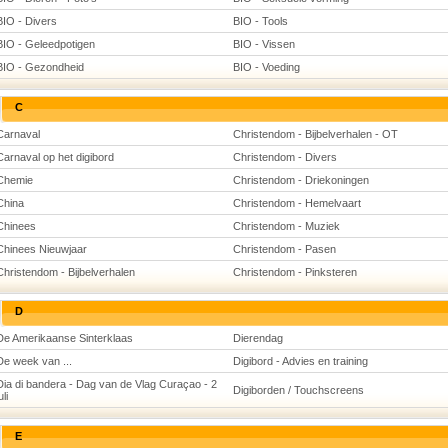
BIO - Divers
BIO - Tools
BIO - Geleedpotigen
BIO - Vissen
BIO - Gezondheid
BIO - Voeding
C
Carnaval
Christendom - Bijbelverhalen - OT
Carnaval op het digibord
Christendom - Divers
Chemie
Christendom - Driekoningen
China
Christendom - Hemelvaart
Chinees
Christendom - Muziek
Chinees Nieuwjaar
Christendom - Pasen
Christendom - Bijbelverhalen
Christendom - Pinksteren
D
De Amerikaanse Sinterklaas
Dierendag
De week van ...
Digibord - Advies en training
Dia di bandera - Dag van de Vlag Curaçao - 2
Digiborden / Touchscreens
uli
E