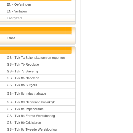
EN - Oefeningen
EN - Verhalen
Energizers
Frans
GS - Tvk 7a Buitenplaatsen en regenten
GS - Tvk 7b Revolutie
GS - Tvk 7c Slavernij
GS - Tvk 8a Napoleon
GS - Tvk 8b Burgers
GS - Tvk 8c Industrialisatie
GS - Tvk 8d Nederland koninkrijk
GS - Tvk 8e Imperialisme
GS - Tvk 9a Eerste Wereldoorlog
GS - Tvk 9b Crisisjaren
GS - Tvk 9c Tweede Wereldoorlog