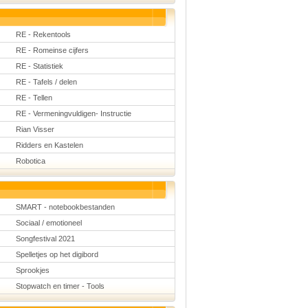
RE - Rekentools
RE - Romeinse cijfers
RE - Statistiek
RE - Tafels / delen
RE - Tellen
RE - Vermeningvuldigen- Instructie
Rian Visser
Ridders en Kastelen
Robotica
SMART - notebookbestanden
Sociaal / emotioneel
Songfestival 2021
Spelletjes op het digibord
Sprookjes
Stopwatch en timer - Tools