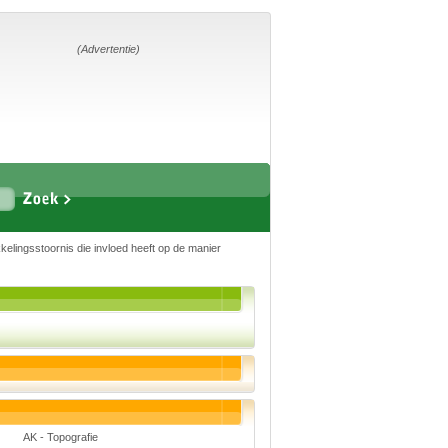
Home
Suggesties
Adverteren
(Advertentie)
Eigen
startpagina
Vakken
elingsstoornis die invloed heeft op de manier
Aardrijkskunde
Biologie
Engels
Frans, Duits,
Chinees, Spaans
Geschiedenis
Handvaardigheid en
Tekenen
Kunst en Cultuur
Levensbeschouwing
Lichamelijke
opvoeding
AK - Topografie
Muziek