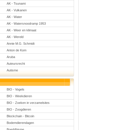
Natuurkunde
AK - Tsunami
Nederlands
AK - Vulkanen
Rekenen
AK - Water
Scheikunde
Sport
AK - Watersnoodramp 1953
Techniek
AK - Weer en klimaat
Verkeer
Wiskunde
AK - Wereld
Annie M.G. Schmidt
Onderwerpen
Anton de Kom
Apps en tablets
Collecties digibord
Aruba
Digiborden /
Auteursrecht
touchscreens
Digibordtools
Autisme
Downloads
basisonderwijs
Herfst
Kerstmis
BIO - Vogels
Kinder-/Jeugdboeken
Lente
BIO - Weekdieren
Onderbouw PO
BIO - Zoeken in verzamelsites
Pasen
BIO - Zoogdieren
Voetbal
Blockchain - Bitcoin
Bodemdierendagen
Boeddhisme