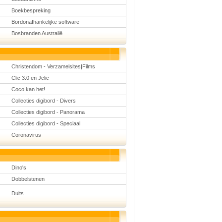
Boekbespreking
Bordonafhankelijke software
Bosbranden Australië
Christendom - Verzamelsites|Films
Clic 3.0 en Jclic
Coco kan het!
Collecties digibord - Divers
Collecties digibord - Panorama
Collecties digibord - Speciaal
Coronavirus
Dino's
Dobbelstenen
Duits