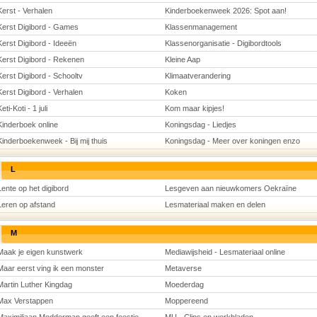
Kerst - Verhalen
Kinderboekenweek 2026: Spot aan!
Kerst Digibord - Games
Klassenmanagement
Kerst Digibord - Ideeën
Klassenorganisatie - Digibordtools
Kerst Digibord - Rekenen
Kleine Aap
Kerst Digibord - Schooltv
Klimaatverandering
Kerst Digibord - Verhalen
Koken
eti-Koti - 1 juli
Kom maar kipjes!
Kinderboek online
Koningsdag - Liedjes
Kinderboekenweek - Bij mij thuis
Koningsdag - Meer over koningen enzo
L
Lente op het digibord
Lesgeven aan nieuwkomers Oekraïne
Leren op afstand
Lesmateriaal maken en delen
M
Maak je eigen kunstwerk
Mediawijsheid - Lesmateriaal online
Maar eerst ving ik een monster
Metaverse
Martin Luther Kingdag
Moederdag
Max Verstappen
Moppereend