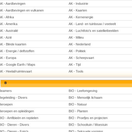
AK - Aardbevingen
AK - Industrie
AK - Aardbevingen en vulkanen
AK - Kaarten
AK - Afrika
AK - Kernenergie
AK - Amerika
AK - Land- en tuinbouw / veeteelt
AK - Australië
AK - Luchtfoto's en satellietbeelden
AK - Azië
AK - Milieu
AK - Blinde kaarten
AK - Nederland
AK - Energie / delfstoffen
AK - Politiek
AK - Europa
AK - Scheepvaart
AK - Google Earth / Maps
AK - Tijd
AK - Heelal/ruimtevaart
AK - Tools
B
Beamers
BIO - Leefomgeving
Begeleiding - Divers
BIO - Menselijk lichaam
Beroepen
BIO - Natuur
Beroepen en opleidingen
BIO - Planten
BIO - Amfibieën en reptielen
BIO - Proefjes en projecten
BIO - Dieren - Divers
BIO - Schooltuin / Moestuin
BIO - Dieren - Foto's
BIO - Seksuele vorming