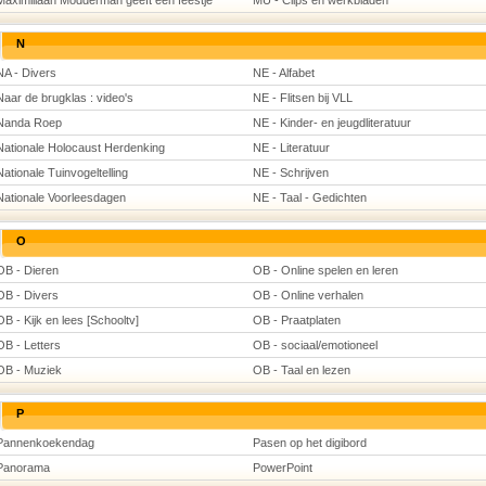
Maximiliaan Modderman geeft een feestje
MU - Clips en werkbladen
N
NA - Divers
NE - Alfabet
Naar de brugklas : video's
NE - Flitsen bij VLL
Nanda Roep
NE - Kinder- en jeugdliteratuur
Nationale Holocaust Herdenking
NE - Literatuur
Nationale Tuinvogeltelling
NE - Schrijven
Nationale Voorleesdagen
NE - Taal - Gedichten
O
OB - Dieren
OB - Online spelen en leren
OB - Divers
OB - Online verhalen
OB - Kijk en lees [Schooltv]
OB - Praatplaten
OB - Letters
OB - sociaal/emotioneel
OB - Muziek
OB - Taal en lezen
P
Pannenkoekendag
Pasen op het digibord
Panorama
PowerPoint