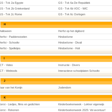
GS - Tvk 2a Egypte
GS - Tvk 6a De Republiek
GS - Tvk 2b Griekenland
GS - Tvk 6b VOC - WIC
GS - Tvk 2c Rome
GS - Tvk 6c Oorlogen
H
Halloween
Herfst op het digibord
Herfst - Paddenstoelen
Hindoeïsme
Herfst - Schooltv
Hindoeïsme - Divali
Herfst - Spelletjes
Hindoeïsme - Holi
I
ICT - Video
Instructie - Divers
ICT - Webtools
Interactieve schoolplaten Schooltv
J
Jaar van het Konijn
Jodendom
K
Kerst - Liedjes, films en gedichten
Kinderboekenweek - Lekker eigenwijs
Kerst - Rekenen
Kinderboekenweek 2025: Vol avontuur!