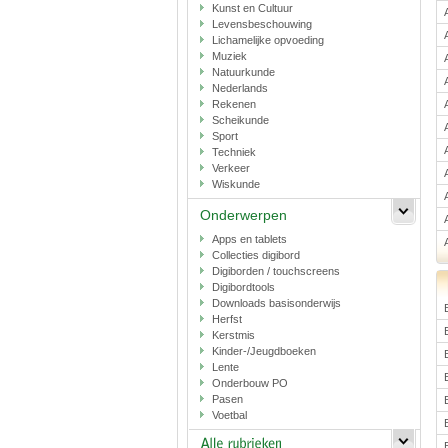
Kunst en Cultuur
Levensbeschouwing
Lichamelijke opvoeding
Muziek
Natuurkunde
Nederlands
Rekenen
Scheikunde
Sport
Techniek
Verkeer
Wiskunde
Onderwerpen
Apps en tablets
Collecties digibord
Digiborden / touchscreens
Digibordtools
Downloads basisonderwijs
Herfst
Kerstmis
Kinder-/Jeugdboeken
Lente
Onderbouw PO
Pasen
Voetbal