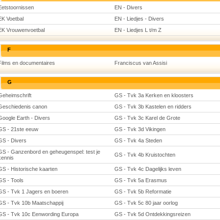
Eetstoornissen
EN - Divers
EK Voetbal
EN - Liedjes - Divers
EK Vrouwenvoetbal
EN - Liedjes L t/m Z
F
Films en documentaires
Franciscus van Assisi
G
Geheimschrift
GS - Tvk 3a Kerken en kloosters
Geschiedenis canon
GS - Tvk 3b Kastelen en ridders
Google Earth - Divers
GS - Tvk 3c Karel de Grote
GS - 21ste eeuw
GS - Tvk 3d Vikingen
GS - Divers
GS - Tvk 4a Steden
GS - Ganzenbord en geheugenspel: test je
GS - Tvk 4b Kruistochten
kennis
GS - Historische kaarten
GS - Tvk 4c Dagelijks leven
GS - Tools
GS - Tvk 5a Erasmus
GS - Tvk 1 Jagers en boeren
GS - Tvk 5b Reformatie
GS - Tvk 10b Maatschappij
GS - Tvk 5c 80 jaar oorlog
GS - Tvk 10c Eenwording Europa
GS - Tvk 5d Ontdekkingsreizen