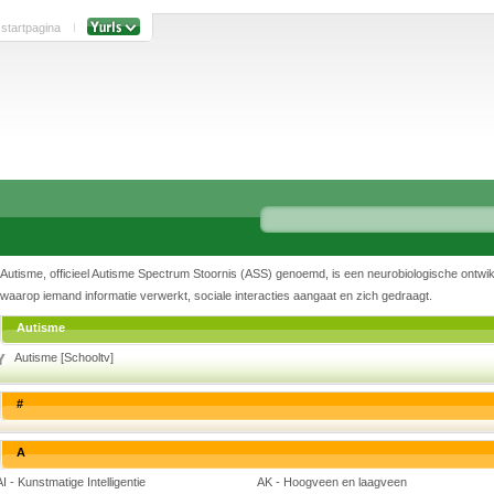
 startpagina
Autisme, officieel Autisme Spectrum Stoornis (ASS) genoemd, is een neurobiologische ontwikk
waarop iemand informatie verwerkt, sociale interacties aangaat en zich gedraagt.
Autisme
Autisme [Schooltv]
#
A
AI - Kunstmatige Intelligentie
AK - Hoogveen en laagveen