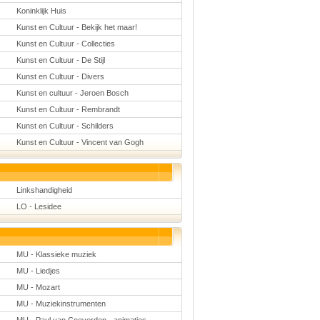
Koninklijk Huis
Kunst en Cultuur - Bekijk het maar!
Kunst en Cultuur - Collecties
Kunst en Cultuur - De Stijl
Kunst en Cultuur - Divers
Kunst en cultuur - Jeroen Bosch
Kunst en Cultuur - Rembrandt
Kunst en Cultuur - Schilders
Kunst en Cultuur - Vincent van Gogh
Linkshandigheid
LO - Lesidee
MU - Klassieke muziek
MU - Liedjes
MU - Mozart
MU - Muziekinstrumenten