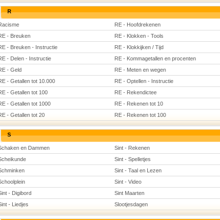
R
Racisme
RE - Hoofdrekenen
RE - Breuken
RE - Klokken - Tools
RE - Breuken - Instructie
RE - Klokkijken / Tijd
RE - Delen - Instructie
RE - Kommagetallen en procenten
RE - Geld
RE - Meten en wegen
RE - Getallen tot 10.000
RE - Optellen - Instructie
RE - Getallen tot 100
RE - Rekendictee
RE - Getallen tot 1000
RE - Rekenen tot 10
RE - Getallen tot 20
RE - Rekenen tot 100
S
Schaken en Dammen
Sint - Rekenen
Scheikunde
Sint - Spelletjes
Schminken
Sint - Taal en Lezen
Schoolplein
Sint - Video
Sint - Digibord
Sint Maarten
Sint - Liedjes
Slootjesdagen