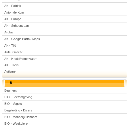
Voetbal
AK - Politiek
Anton de Kom
AK - Europa
AK - Scheepvaart
Aruba
AK - Google Earth / Maps
AK - Tijd
(Advertenties)
Auteursrecht
AK - Heelal/ruimtevaart
AK - Tools
Autisme
B
Beamers
BIO - Leefomgeving
BIO - Vogels
Begeleiding - Divers
BIO - Menselijk lichaam
BIO - Weekdieren