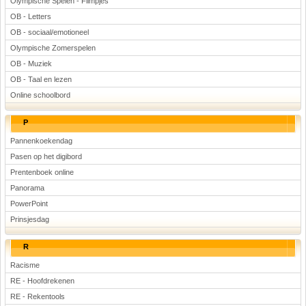
Olympische Spelen - Filmpjes
OB - Letters
OB - sociaal/emotioneel
Olympische Zomerspelen
OB - Muziek
OB - Taal en lezen
Online schoolbord
P
Pannenkoekendag
Pasen op het digibord
Prentenboek online
Panorama
PowerPoint
Prinsjesdag
R
Racisme
RE - Hoofdrekenen
RE - Rekentools