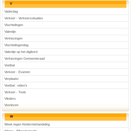
V
Vaderdag
Verkeer - Verkeerssituaties
Vluchtelingen
Valentijn
Verkiezingen
Vluchtelingendag
Valentijn op het digibord
Verkiezingen Gemeenteraad
Voetbal
Verkeer - Examen
Verplaatst
Voetbal : video's
Verkeer - Tools
Vlinders
Voorlezen
W
Week tegen Kindermishandeling