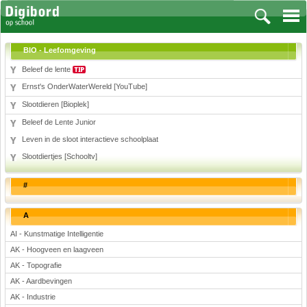
BIO - Leefomgeving
Beleef de lente
Ernst's OnderWaterWereld [YouTube]
Vakken
Slootdieren [Bioplek]
Beleef de Lente Junior
Aardrijkskunde
Leven in de sloot interactieve schoolplaat
Biologie
Slootdiertjes [Schooltv]
Engels
Frans, Duits, Chinees, Spaans
#
Geschiedenis
Handvaardigheid en Tekenen
A
Kunst en Cultuur
AI - Kunstmatige Intelligentie
Levensbeschouwing
AK - Hoogveen en laagveen
Lichamelijke opvoeding
AK - Topografie
Muziek
AK - Aardbevingen
Natuurkunde
AK - Industrie
Nederlands