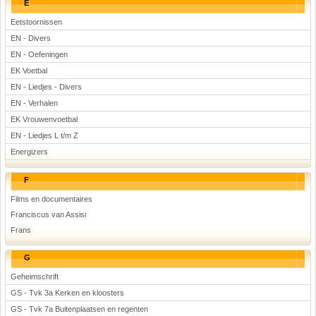
E
Eetstoornissen
EN - Divers
EN - Oefeningen
EK Voetbal
EN - Liedjes - Divers
EN - Verhalen
EK Vrouwenvoetbal
EN - Liedjes L t/m Z
Energizers
F
Films en documentaires
Franciscus van Assisi
Frans
G
Geheimschrift
GS - Tvk 3a Kerken en kloosters
GS - Tvk 7a Buitenplaatsen en regenten