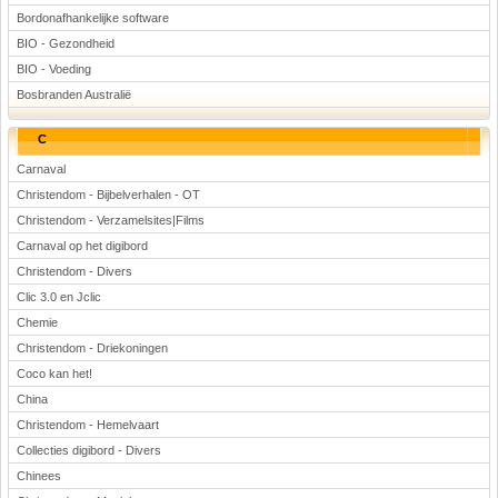
Bordonafhankelijke software
BIO - Gezondheid
BIO - Voeding
Bosbranden Australië
C
Carnaval
Christendom - Bijbelverhalen - OT
Christendom - Verzamelsites|Films
Carnaval op het digibord
Christendom - Divers
Clic 3.0 en Jclic
Chemie
Christendom - Driekoningen
Coco kan het!
China
Christendom - Hemelvaart
Collecties digibord - Divers
Chinees