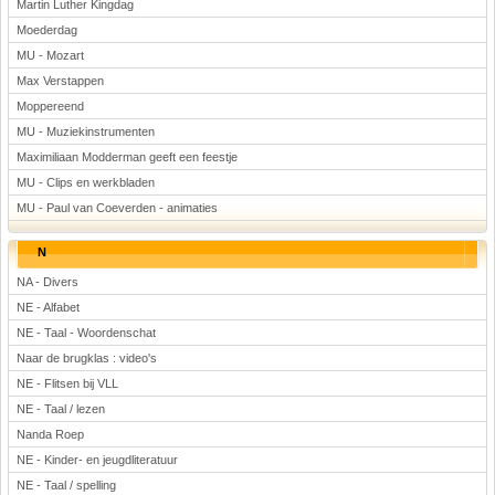
Martin Luther Kingdag
Moederdag
MU - Mozart
Max Verstappen
Moppereend
MU - Muziekinstrumenten
Maximiliaan Modderman geeft een feestje
MU - Clips en werkbladen
MU - Paul van Coeverden - animaties
N
NA - Divers
NE - Alfabet
NE - Taal - Woordenschat
Naar de brugklas : video's
NE - Flitsen bij VLL
NE - Taal / lezen
Nanda Roep
NE - Kinder- en jeugdliteratuur
NE - Taal / spelling