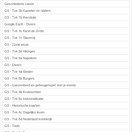
Geschiedenis canon
GS - Tvk 3b Kastelen en ridders
GS - Tvk 7b Revolutie
Google Earth - Divers
GS - Tvk 3c Karel de Grote
GS - Tvk 7c Slavernij
GS - 21ste eeuw
GS - Tvk 3d Vikingen
GS - Tvk 8a Napoleon
GS - Divers
GS - Tvk 4a Steden
GS - Tvk 8b Burgers
GS - Ganzenbord en geheugenspel: test je kennis
GS - Tvk 4b Kruistochten
GS - Tvk 8c Industrialisatie
GS - Historische kaarten
GS - Tvk 4c Dagelijks leven
GS - Tvk 8d Nederland koninkrijk
GS - Tools