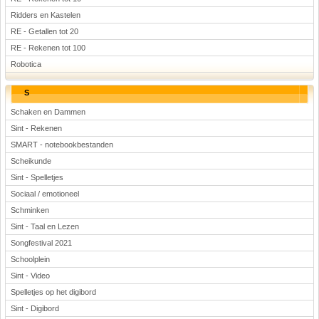
Ridders en Kastelen
RE - Getallen tot 20
RE - Rekenen tot 100
Robotica
S
Schaken en Dammen
Sint - Rekenen
SMART - notebookbestanden
Scheikunde
Sint - Spelletjes
Sociaal / emotioneel
Schminken
Sint - Taal en Lezen
Songfestival 2021
Schoolplein
Sint - Video
Spelletjes op het digibord
Sint - Digibord