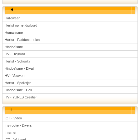
H
Halloween
Herfst op het digibord
Humanisme
Herfst - Paddenstoelen
Hindoeïsme
HV - Digibord
Herfst - Schooltv
Hindoeïsme - Divali
HV - Vouwen
Herfst - Spelletjes
Hindoeïsme - Holi
HV - YURLS Creatief
I
ICT - Video
Instructie - Divers
Internet
ICT - Webtools