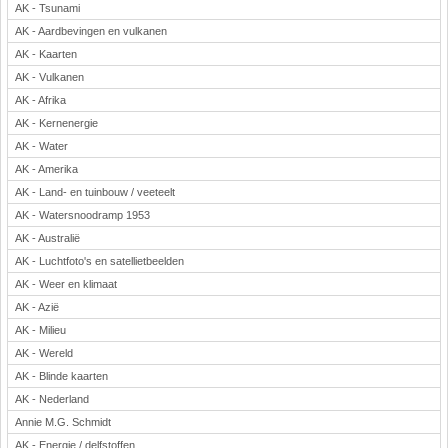
AK - Tsunami
Rekenen
AK - Aardbevingen en vulkanen
Scheikunde
AK - Kaarten
Sport
AK - Vulkanen
Techniek
AK - Afrika
Verkeer
AK - Kernenergie
Wiskunde
AK - Water
AK - Amerika
Onderwerpen
AK - Land- en tuinbouw / veeteelt
Apps en tablets
AK - Watersnoodramp 1953
Collecties digibord
AK - Australië
Digiborden / touchscreens
AK - Luchtfoto's en satellietbeelden
Digibordtools
AK - Weer en klimaat
Downloads basisonderwijs
AK - Azië
Herfst
AK - Milieu
Kerstmis
AK - Wereld
Kinder-/Jeugdboeken
AK - Blinde kaarten
Lente
AK - Nederland
Onderbouw PO
Annie M.G. Schmidt
Pasen
AK - Energie / delfstoffen