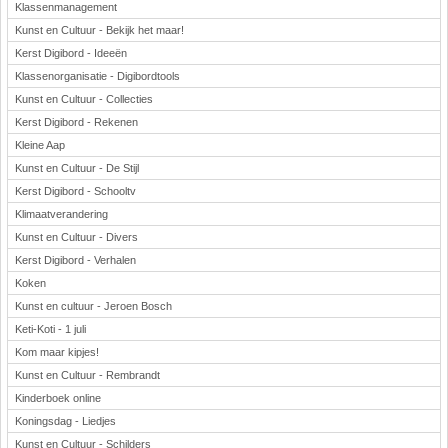
Klassenmanagement
Kunst en Cultuur - Bekijk het maar!
Kerst Digibord - Ideeën
Klassenorganisatie - Digibordtools
Kunst en Cultuur - Collecties
Kerst Digibord - Rekenen
Kleine Aap
Kunst en Cultuur - De Stijl
Kerst Digibord - Schooltv
Klimaatverandering
Kunst en Cultuur - Divers
Kerst Digibord - Verhalen
Koken
Kunst en cultuur - Jeroen Bosch
Keti-Koti - 1 juli
Kom maar kipjes!
Kunst en Cultuur - Rembrandt
Kinderboek online
Koningsdag - Liedjes
Kunst en Cultuur - Schilders