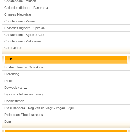
Christendom - Muziek
Collecties digibord - Panorama
Chinees Nieuwjaar
Christendom - Pasen
Collecties digibord - Speciaal
Christendom - Bijbelverhalen
Christendom - Pinksteren
Coronavirus
D
De Amerikaanse Sinterklaas
Dierendag
Dino's
De week van ...
Digibord - Advies en training
Dobbelstenen
Dia di bandera - Dag van de Vlag Curaçao - 2 juli
Digiborden / Touchscreens
Duits