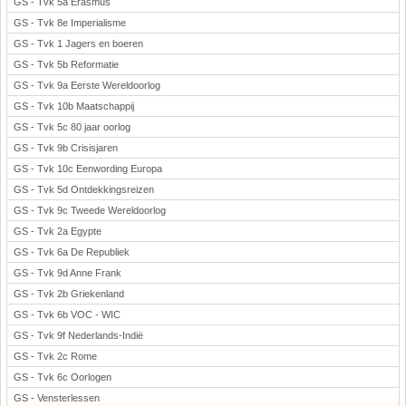
GS - Tvk 5a Erasmus
GS - Tvk 8e Imperialisme
GS - Tvk 1 Jagers en boeren
GS - Tvk 5b Reformatie
GS - Tvk 9a Eerste Wereldoorlog
GS - Tvk 10b Maatschappij
GS - Tvk 5c 80 jaar oorlog
GS - Tvk 9b Crisisjaren
GS - Tvk 10c Eenwording Europa
GS - Tvk 5d Ontdekkingsreizen
GS - Tvk 9c Tweede Wereldoorlog
GS - Tvk 2a Egypte
GS - Tvk 6a De Republiek
GS - Tvk 9d Anne Frank
GS - Tvk 2b Griekenland
GS - Tvk 6b VOC - WIC
GS - Tvk 9f Nederlands-Indië
GS - Tvk 2c Rome
GS - Tvk 6c Oorlogen
GS - Vensterlessen