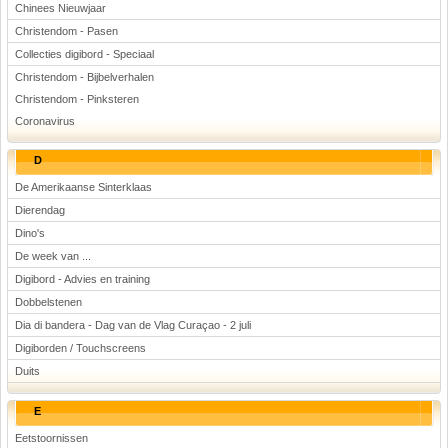
Chinees Nieuwjaar
Christendom - Pasen
Collecties digibord - Speciaal
Christendom - Bijbelverhalen
Christendom - Pinksteren
Coronavirus
D
De Amerikaanse Sinterklaas
Dierendag
Dino's
De week van ...
Digibord - Advies en training
Dobbelstenen
Dia di bandera - Dag van de Vlag Curaçao - 2 juli
Digiborden / Touchscreens
Duits
E
Eetstoornissen