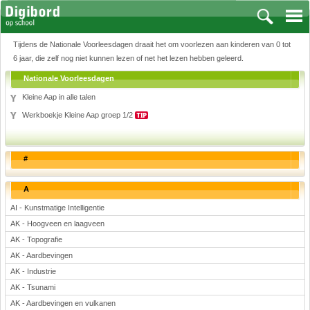
Tijdens de Nationale Voorleesdagen draait het om voorlezen aan kinderen van 0 tot
6 jaar, die zelf nog niet kunnen lezen of net het lezen hebben geleerd.
Nationale Voorleesdagen
Kleine Aap in alle talen
Vakken
Werkboekje Kleine Aap groep 1/2
Aardrijkskunde
Biologie
Engels
#
Frans, Duits, Chinees, Spaans
A
Geschiedenis
AI - Kunstmatige Intelligentie
Handvaardigheid en Tekenen
AK - Hoogveen en laagveen
Kunst en Cultuur
AK - Topografie
Levensbeschouwing
AK - Aardbevingen
Lichamelijke opvoeding
AK - Industrie
Muziek
AK - Tsunami
Natuurkunde
AK - Aardbevingen en vulkanen
Nederlands