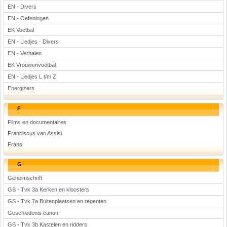
EN - Divers
EN - Oefeningen
EK Voetbal
EN - Liedjes - Divers
EN - Verhalen
EK Vrouwenvoetbal
EN - Liedjes L t/m Z
Energizers
F
Films en documentaires
Franciscus van Assisi
Frans
G
Geheimschrift
GS - Tvk 3a Kerken en kloosters
GS - Tvk 7a Buitenplaatsen en regenten
Geschiedenis canon
GS - Tvk 3b Kastelen en ridders