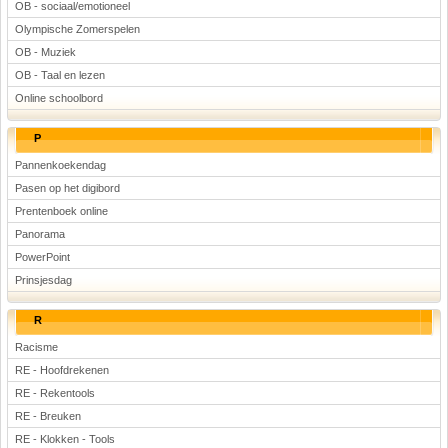
OB - sociaal/emotioneel
Olympische Zomerspelen
OB - Muziek
OB - Taal en lezen
Online schoolbord
P
Pannenkoekendag
Pasen op het digibord
Prentenboek online
Panorama
PowerPoint
Prinsjesdag
R
Racisme
RE - Hoofdrekenen
RE - Rekentools
RE - Breuken
RE - Klokken - Tools