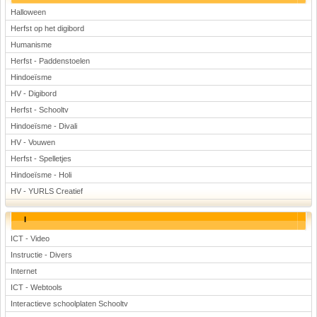
Halloween
Herfst op het digibord
Humanisme
Herfst - Paddenstoelen
Hindoeïsme
HV - Digibord
Herfst - Schooltv
Hindoeïsme - Divali
HV - Vouwen
Herfst - Spelletjes
Hindoeïsme - Holi
HV - YURLS Creatief
I
ICT - Video
Instructie - Divers
Internet
ICT - Webtools
Interactieve schoolplaten Schooltv