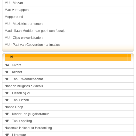
MU - Mozart
Max Verstappen
Moppereend
MU - Muziekinstrumenten
Maximiliaan Modderman geeft een feestje
MU - Clips en werkbladen
MU - Paul van Coeverden - animaties
N
NA - Divers
NE - Alfabet
NE - Taal - Woordenschat
Naar de brugklas : video's
NE - Flitsen bij VLL
NE - Taal / lezen
Nanda Roep
NE - Kinder- en jeugdliteratuur
NE - Taal / spelling
Nationale Holocaust Herdenking
NE - Literatuur