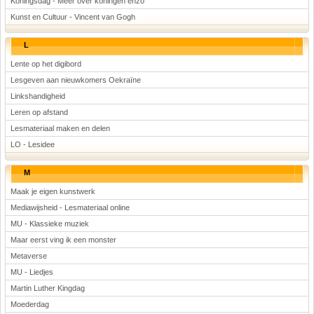
Koningsdag - Meer over koningen enzo
Kunst en Cultuur - Vincent van Gogh
L
Lente op het digibord
Lesgeven aan nieuwkomers Oekraïne
Linkshandigheid
Leren op afstand
Lesmateriaal maken en delen
LO - Lesidee
M
Maak je eigen kunstwerk
Mediawijsheid - Lesmateriaal online
MU - Klassieke muziek
Maar eerst ving ik een monster
Metaverse
MU - Liedjes
Martin Luther Kingdag
Moederdag