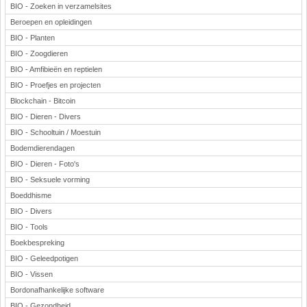
BIO - Zoeken in verzamelsites
Beroepen en opleidingen
BIO - Planten
BIO - Zoogdieren
BIO - Amfibieën en reptielen
BIO - Proefjes en projecten
Blockchain - Bitcoin
BIO - Dieren - Divers
BIO - Schooltuin / Moestuin
Bodemdierendagen
BIO - Dieren - Foto's
BIO - Seksuele vorming
Boeddhisme
BIO - Divers
BIO - Tools
Boekbespreking
BIO - Geleedpotigen
BIO - Vissen
Bordonafhankelijke software
BIO - Gezondheid