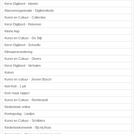
Kerst Digibord - Ideeën
Klassenorganisatie - Digibordtools
Kunst en Cultuur - Collecties
Kerst Digibord - Rekenen
Kleine Aap
Kunst en Cultuur - De Stijl
Kerst Digibord - Schooltv
Klimaatverandering
Kunst en Cultuur - Divers
Kerst Digibord - Verhalen
Koken
Kunst en cultuur - Jeroen Bosch
Keti-Koti - 1 juli
Kom maar kipjes!
Kunst en Cultuur - Rembrandt
Kinderboek online
Koningsdag - Liedjes
Kunst en Cultuur - Schilders
Kinderboekenweek - Bij mij thuis