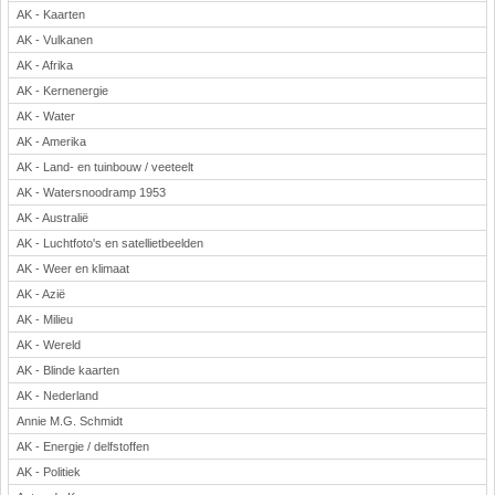
AK - Kaarten
Rekenen
AK - Vulkanen
Scheikunde
AK - Afrika
Sport
AK - Kernenergie
Techniek
AK - Water
Verkeer
AK - Amerika
Wiskunde
AK - Land- en tuinbouw / veeteelt
Onderwerpen
AK - Watersnoodramp 1953
AK - Australië
Apps en tablets
AK - Luchtfoto's en satellietbeelden
Collecties digibord
AK - Weer en klimaat
Digiborden / touchscreens
AK - Azië
Digibordtools
AK - Milieu
Downloads basisonderwijs
AK - Wereld
Herfst
AK - Blinde kaarten
Kerstmis
AK - Nederland
Kinder-/Jeugdboeken
Annie M.G. Schmidt
Lente
AK - Energie / delfstoffen
Onderbouw PO
AK - Politiek
Pasen