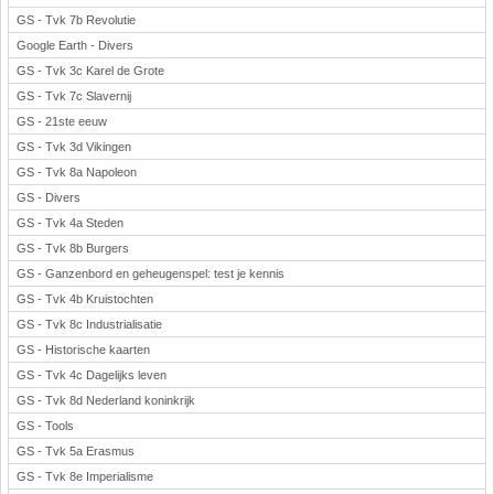
GS - Tvk 7b Revolutie
Google Earth - Divers
GS - Tvk 3c Karel de Grote
GS - Tvk 7c Slavernij
GS - 21ste eeuw
GS - Tvk 3d Vikingen
GS - Tvk 8a Napoleon
GS - Divers
GS - Tvk 4a Steden
GS - Tvk 8b Burgers
GS - Ganzenbord en geheugenspel: test je kennis
GS - Tvk 4b Kruistochten
GS - Tvk 8c Industrialisatie
GS - Historische kaarten
GS - Tvk 4c Dagelijks leven
GS - Tvk 8d Nederland koninkrijk
GS - Tools
GS - Tvk 5a Erasmus
GS - Tvk 8e Imperialisme