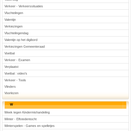
Verkeer - Verkeerssituaties
Vluchtelingen
Valentijn
Verkiezingen
Vluchtelingendag
Valentijn op het digibord
Verkiezingen Gemeenteraad
Voetbal
Verkeer - Examen
Verplaatst
Voetbal : video's
Verkeer - Tools
Vlinders
Voorlezen
W
Week tegen Kindermishandeling
Winter - Elfstedentocht
Winterspelen - Games en spelletjes