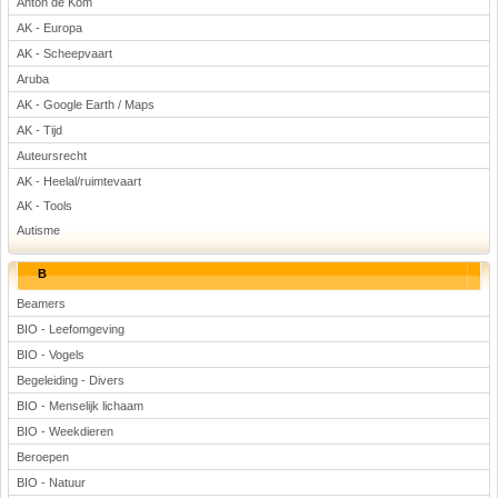
Anton de Kom
Voetbal
AK - Europa
AK - Scheepvaart
Aruba
AK - Google Earth / Maps
AK - Tijd
Auteursrecht
AK - Heelal/ruimtevaart
(Advertenties)
AK - Tools
Autisme
B
Beamers
BIO - Leefomgeving
BIO - Vogels
Begeleiding - Divers
BIO - Menselijk lichaam
BIO - Weekdieren
Beroepen
BIO - Natuur