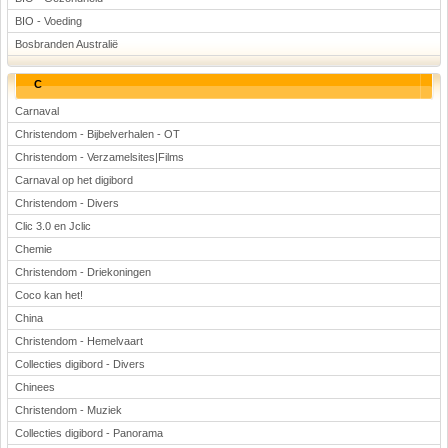
BIO - Voeding
Bosbranden Australië
C
Carnaval
Christendom - Bijbelverhalen - OT
Christendom - Verzamelsites|Films
Carnaval op het digibord
Christendom - Divers
Clic 3.0 en Jclic
Chemie
Christendom - Driekoningen
Coco kan het!
China
Christendom - Hemelvaart
Collecties digibord - Divers
Chinees
Christendom - Muziek
Collecties digibord - Panorama