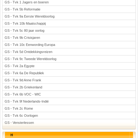
GS - Tvk 1 Jagers en boeren
GS - Tvk 5b Reformatie
GS - Tvk 9a Eerste Wereldoorlog
GS - Tvk 10b Maatschappij
GS - Tvk 5c 80 jaar oorlog
GS - Tvk 9b Crisisjaren
GS - Tvk 10c Eenwording Europa
GS - Tvk 5d Ontdekkingsreizen
GS - Tvk 9c Tweede Wereldoorlog
GS - Tvk 2a Egypte
GS - Tvk 6a De Republiek
GS - Tvk 9d Anne Frank
GS - Tvk 2b Griekenland
GS - Tvk 6b VOC - WIC
GS - Tvk 9f Nederlands-Indië
GS - Tvk 2c Rome
GS - Tvk 6c Oorlogen
GS - Vensterlessen
H