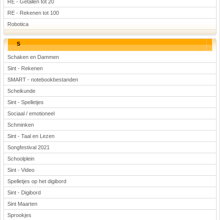
RE - Getallen tot 20
RE - Rekenen tot 100
Robotica
S
Schaken en Dammen
Sint - Rekenen
SMART - notebookbestanden
Scheikunde
Sint - Spelletjes
Sociaal / emotioneel
Schminken
Sint - Taal en Lezen
Songfestival 2021
Schoolplein
Sint - Video
Spelletjes op het digibord
Sint - Digibord
Sint Maarten
Sprookjes