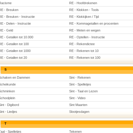
Racisme
RE - Hoofdrekenen
RE - Breuken
RE - Klokken - Tools
RE - Breuken - Instructie
RE - Klokkijken / Tijd
RE - Delen - Instructie
RE - Kommagetallen en procenten
RE - Geld
RE - Meten en wegen
RE - Getallen tot 10.000
RE - Optellen - Instructie
RE - Getallen tot 100
RE - Rekendictee
RE - Getallen tot 1000
RE - Rekenen tot 10
RE - Getallen tot 20
RE - Rekenen tot 100
S
Schaken en Dammen
Sint - Rekenen
Scheikunde
Sint - Spelletjes
Schminken
Sint - Taal en Lezen
Schoolplein
Sint - Video
Sint - Digibord
Sint Maarten
Sint - Liedjes
Slootjesdagen
T
Taal - Spelletjes
Tekenen