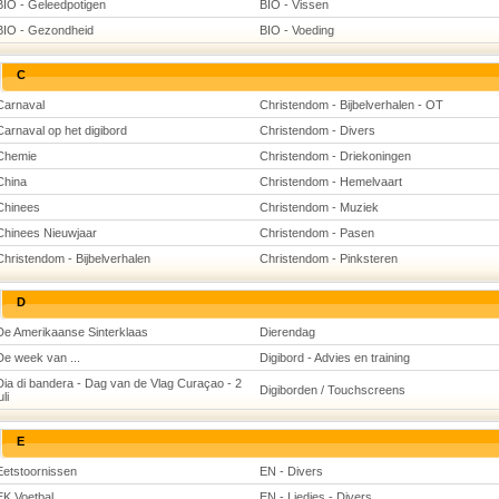
BIO - Geleedpotigen
BIO - Vissen
BIO - Gezondheid
BIO - Voeding
C
Carnaval
Christendom - Bijbelverhalen - OT
Carnaval op het digibord
Christendom - Divers
Chemie
Christendom - Driekoningen
China
Christendom - Hemelvaart
Chinees
Christendom - Muziek
Chinees Nieuwjaar
Christendom - Pasen
Christendom - Bijbelverhalen
Christendom - Pinksteren
D
De Amerikaanse Sinterklaas
Dierendag
De week van ...
Digibord - Advies en training
Dia di bandera - Dag van de Vlag Curaçao - 2
Digiborden / Touchscreens
uli
E
Eetstoornissen
EN - Divers
EK Voetbal
EN - Liedjes - Divers