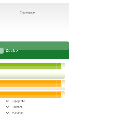
Home
Suggesties
Adverteren
(Advertentie)
Eigen
startpagina
Vakken
Aardrijkskunde
Biologie
Engels
Frans, Duits,
Chinees, Spaans
Geschiedenis
Handvaardigheid en
Tekenen
Kunst en Cultuur
AK - Topografie
Levensbeschouwing
Lichamelijke
AK - Tsunami
opvoeding
Muziek
AK - Vulkanen