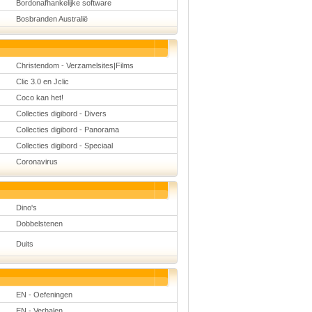
Bordonafhankelijke software
Bosbranden Australië
Christendom - Verzamelsites|Films
Clic 3.0 en Jclic
Coco kan het!
Collecties digibord - Divers
Collecties digibord - Panorama
Collecties digibord - Speciaal
Coronavirus
Dino's
Dobbelstenen
Duits
EN - Oefeningen
EN - Verhalen