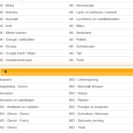
AK - Afrika
AK - Kernenergie
AK - Amerika
AK - Land- en tuinbouw / veeteelt
AK - Australië
AK - Luchtfoto's en satellietbeelden
AK - Azië
AK - Milieu
AK - Blinde kaarten
AK - Nederland
AK - Energie / delfstoffen
AK - Politiek
AK - Europa
AK - Scheepvaart
AK - Google Earth / Maps
AK - Tijd
AK - Heelal/ruimtevaart
AK - Tools
B
Beamers
BIO - Leefomgeving
Begeleiding - Divers
BIO - Menselijk lichaam
Beroepen
BIO - Natuur
Beroepen en opleidingen
BIO - Planten
BIO - Amfibieën en reptielen
BIO - Proefjes en projecten
BIO - Dieren - Divers
BIO - Schooltuin / Moestuin
BIO - Dieren - Foto's
BIO - Seksuele vorming
BIO - Divers
BIO - Tools