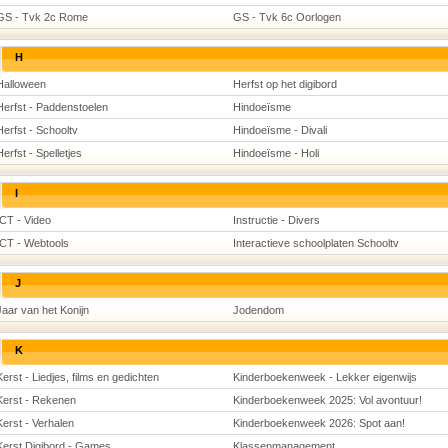
GS - Tvk 2c Rome
GS - Tvk 6c Oorlogen
H
Halloween
Herfst op het digibord
Herfst - Paddenstoelen
Hindoeïsme
Herfst - Schooltv
Hindoeïsme - Divali
Herfst - Spelletjes
Hindoeïsme - Holi
I
ICT - Video
Instructie - Divers
ICT - Webtools
Interactieve schoolplaten Schooltv
J
Jaar van het Konijn
Jodendom
K
Kerst - Liedjes, films en gedichten
Kinderboekenweek - Lekker eigenwijs
Kerst - Rekenen
Kinderboekenweek 2025: Vol avontuur!
Kerst - Verhalen
Kinderboekenweek 2026: Spot aan!
Kerst Digibord - Games
Klassenmanagement