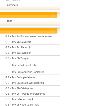
Energizers
Frans
GS - Tvk 7a Buitenplaatsen en regenten
GS - Tvk 7b Revolutie
GS - Tvk 7c Slavernij
GS - Tvk 8a Napoleon
GS - Tvk 8b Burgers
GS - Tvk 8c Industrialisatie
GS - Tvk 8d Nederland koninkrijk
GS - Tvk 8e Imperialisme
GS - Tvk 9a Eerste Wereldoorlog
GS - Tvk 9b Crisisjaren
GS - Tvk 9c Tweede Wereldoorlog
GS - Tvk 9d Anne Frank
GS - Tvk 9f Nederlands-Indië