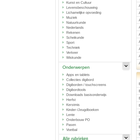
Kunst en Cultuur
Levensbeschouwing
Lichamelijke opvoeding
Muziek
Natuurkunde
Nederlands
Rekenen
Scheikunde
Sport
Techniek
Verkeer
Wiskunde
Onderwerpen
Apps en tablets
Collecties digibord
Digiborden / touchscreens
Digibordtools
Downloads basisonderwijs
Herfst
Kerstmis
Kinder-/Jeugdboeken
Lente
Onderbouw PO
Pasen
Voetbal