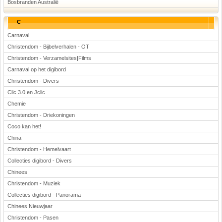
Bosbranden Australië
C
Carnaval
Christendom - Bijbelverhalen - OT
Christendom - Verzamelsites|Films
Carnaval op het digibord
Christendom - Divers
Clic 3.0 en Jclic
Chemie
Christendom - Driekoningen
Coco kan het!
China
Christendom - Hemelvaart
Collecties digibord - Divers
Chinees
Christendom - Muziek
Collecties digibord - Panorama
Chinees Nieuwjaar
Christendom - Pasen