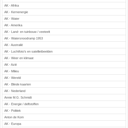
AK - Afrika
Rekenen
AK - Kernenergie
Scheikunde
AK - Water
Sport
AK - Amerika
Techniek
AK - Land- en tuinbouw / veeteelt
Verkeer
AK - Watersnoodramp 1953
Wiskunde
AK - Australië
Onderwerpen
AK - Luchtfoto's en satellietbeelden
AK - Weer en klimaat
Apps en tablets
AK - Azië
Collecties digibord
AK - Milieu
Digiborden / touchscreens
AK - Wereld
Digibordtools
AK - Blinde kaarten
Downloads basisonderwijs
AK - Nederland
Herfst
Annie M.G. Schmidt
Kerstmis
AK - Energie / delfstoffen
Kinder-/Jeugdboeken
AK - Politiek
Lente
Anton de Kom
Onderbouw PO
AK - Europa
Pasen