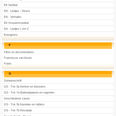
EK Voetbal
EN - Liedjes - Divers
EN - Verhalen
EK Vrouwenvoetbal
EN - Liedjes L t/m Z
Energizers
F
Films en documentaires
Franciscus van Assisi
Frans
G
Geheimschrift
GS - Tvk 3a Kerken en kloosters
GS - Tvk 7a Buitenplaatsen en regenten
Geschiedenis canon
GS - Tvk 3b Kastelen en ridders
GS - Tvk 7b Revolutie