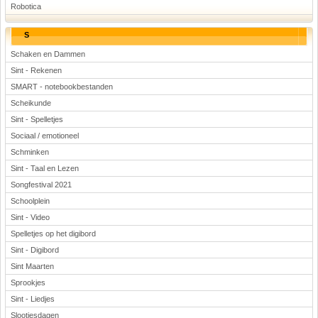
Robotica
S
Schaken en Dammen
Sint - Rekenen
SMART - notebookbestanden
Scheikunde
Sint - Spelletjes
Sociaal / emotioneel
Schminken
Sint - Taal en Lezen
Songfestival 2021
Schoolplein
Sint - Video
Spelletjes op het digibord
Sint - Digibord
Sint Maarten
Sprookjes
Sint - Liedjes
Slootjesdagen