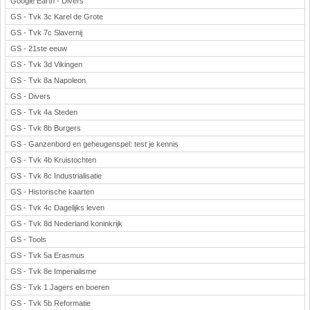
Google Earth - Divers
GS - Tvk 3c Karel de Grote
GS - Tvk 7c Slavernij
GS - 21ste eeuw
GS - Tvk 3d Vikingen
GS - Tvk 8a Napoleon
GS - Divers
GS - Tvk 4a Steden
GS - Tvk 8b Burgers
GS - Ganzenbord en geheugenspel: test je kennis
GS - Tvk 4b Kruistochten
GS - Tvk 8c Industrialisatie
GS - Historische kaarten
GS - Tvk 4c Dagelijks leven
GS - Tvk 8d Nederland koninkrijk
GS - Tools
GS - Tvk 5a Erasmus
GS - Tvk 8e Imperialisme
GS - Tvk 1 Jagers en boeren
GS - Tvk 5b Reformatie