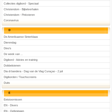
Collecties digibord - Speciaal
Christendom - Bijbelverhalen
Christendom - Pinksteren
Coronavirus
D
De Amerikaanse Sinterklaas
Dierendag
Dino's
De week van ...
Digibord - Advies en training
Dobbelstenen
Dia di bandera - Dag van de Vlag Curaçao - 2 juli
Digiborden / Touchscreens
Duits
E
Eetstoornissen
EN - Divers
EN - Oefeningen