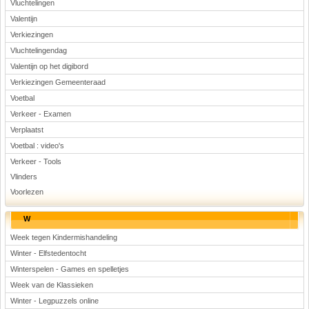
Vluchtelingen
Valentijn
Verkiezingen
Vluchtelingendag
Valentijn op het digibord
Verkiezingen Gemeenteraad
Voetbal
Verkeer - Examen
Verplaatst
Voetbal : video's
Verkeer - Tools
Vlinders
Voorlezen
W
Week tegen Kindermishandeling
Winter - Elfstedentocht
Winterspelen - Games en spelletjes
Week van de Klassieken
Winter - Legpuzzels online