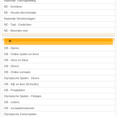
Nationale Tuinvogeltelling
NE - Schrijven
NE - Visuele discriminatie
Nationale Voorleesdagen
NE - Taal - Gedichten
NE - Woorden met:
O
OB - Dieren
OB - Online spelen en leren
OB - Vorm en Kleur
OB - Divers
OB - Online verhalen
Olympische Spelen - Divers
OB - Kijk en lees [Schooltv]
OB - Praatplaten
Olympische Spelen - Filmpjes
OB - Letters
OB - sociaal/emotioneel
Olympische Zomerspelen