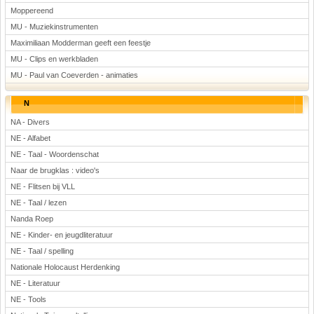
Moppereend
MU - Muziekinstrumenten
Maximiliaan Modderman geeft een feestje
MU - Clips en werkbladen
MU - Paul van Coeverden - animaties
N
NA - Divers
NE - Alfabet
NE - Taal - Woordenschat
Naar de brugklas : video's
NE - Flitsen bij VLL
NE - Taal / lezen
Nanda Roep
NE - Kinder- en jeugdliteratuur
NE - Taal / spelling
Nationale Holocaust Herdenking
NE - Literatuur
NE - Tools