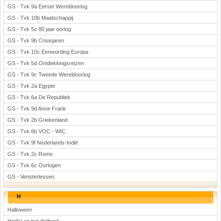
GS - Tvk 9a Eerste Wereldoorlog
GS - Tvk 10b Maatschappij
GS - Tvk 5c 80 jaar oorlog
GS - Tvk 9b Crisisjaren
GS - Tvk 10c Eenwording Europa
GS - Tvk 5d Ontdekkingsreizen
GS - Tvk 9c Tweede Wereldoorlog
GS - Tvk 2a Egypte
GS - Tvk 6a De Republiek
GS - Tvk 9d Anne Frank
GS - Tvk 2b Griekenland
GS - Tvk 6b VOC - WIC
GS - Tvk 9f Nederlands-Indië
GS - Tvk 2c Rome
GS - Tvk 6c Oorlogen
GS - Vensterlessen
H
Halloween