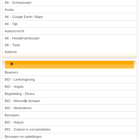
AK - Scheepvaart
Voetbal
Aruba
AK - Google Earth / Maps
AK - Tijd
Auteursrecht
AK - Heelal/ruimtevaart
AK - Tools
Autisme
(Advertenties)
B
Beamers
BIO - Leefomgeving
BIO - Vogels
Begeleiding - Divers
BIO - Menselijk lichaam
BIO - Weekdieren
Beroepen
BIO - Natuur
BIO - Zoeken in verzamelsites
Beroepen en opleidingen