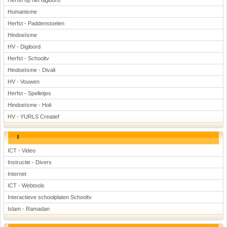
Herfst op het digibord
Humanisme
Herfst - Paddenstoelen
Hindoeïsme
HV - Digibord
Herfst - Schooltv
Hindoeïsme - Divali
HV - Vouwen
Herfst - Spelletjes
Hindoeïsme - Holi
HV - YURLS Creatief
I
ICT - Video
Instructie - Divers
Internet
ICT - Webtools
Interactieve schoolplaten Schooltv
Islam - Ramadan