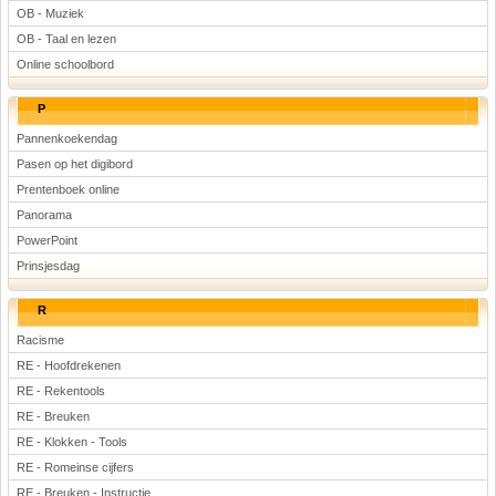
OB - Muziek
OB - Taal en lezen
Online schoolbord
P
Pannenkoekendag
Pasen op het digibord
Prentenboek online
Panorama
PowerPoint
Prinsjesdag
R
Racisme
RE - Hoofdrekenen
RE - Rekentools
RE - Breuken
RE - Klokken - Tools
RE - Romeinse cijfers
RE - Breuken - Instructie