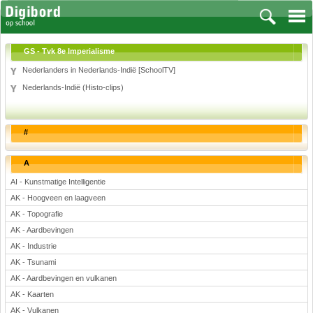
GS - Tvk 8e Imperialisme
Nederlanders in Nederlands-Indië [SchoolTV]
Nederlands-Indië (Histo-clips)
Vakken
Aardrijkskunde
#
Biologie
Engels
A
Frans, Duits, Chinees, Spaans
AI - Kunstmatige Intelligentie
Geschiedenis
AK - Hoogveen en laagveen
Handvaardigheid en Tekenen
AK - Topografie
Kunst en Cultuur
AK - Aardbevingen
Levensbeschouwing
AK - Industrie
Lichamelijke opvoeding
AK - Tsunami
Muziek
AK - Aardbevingen en vulkanen
Natuurkunde
AK - Kaarten
AK - Vulkanen
Nederlands