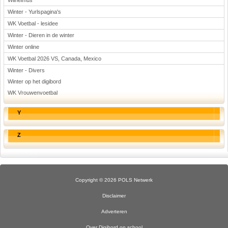
Wilhelmus
Winter - Yurlspagina's
WK Voetbal - lesidee
Winter - Dieren in de winter
Winter online
WK Voetbal 2026 VS, Canada, Mexico
Winter - Divers
Winter op het digibord
WK Vrouwenvoetbal
Y
Z
Copyright © 2026 POLS Netwerk
Disclaimer
Adverteren
Over Digibord op school