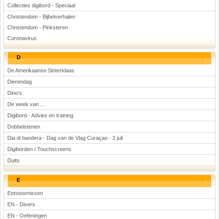
Collecties digibord - Speciaal
Christendom - Bijbelverhalen
Christendom - Pinksteren
Coronavirus
D
De Amerikaanse Sinterklaas
Dierendag
Dino's
De week van ...
Digibord - Advies en training
Dobbelstenen
Dia di bandera - Dag van de Vlag Curaçao - 2 juli
Digiborden / Touchscreens
Duits
E
Eetstoornissen
EN - Divers
EN - Oefeningen