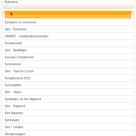
Robotica
S
Schaken en Dammen
Sint - Rekenen
SMART - notebookbestanden
Scheikunde
Sint - Spelletjes
Sociaal / emotioneel
Schminken
Sint - Taal en Lezen
Songfestival 2021
Schoolplein
Sint - Video
Spelletjes op het digibord
Sint - Digibord
Sint Maarten
Sprookjes
Sint - Liedjes
Slootjesdagen