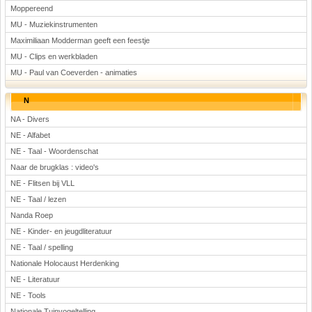
Moppereend
MU - Muziekinstrumenten
Maximiliaan Modderman geeft een feestje
MU - Clips en werkbladen
MU - Paul van Coeverden - animaties
N
NA - Divers
NE - Alfabet
NE - Taal - Woordenschat
Naar de brugklas : video's
NE - Flitsen bij VLL
NE - Taal / lezen
Nanda Roep
NE - Kinder- en jeugdliteratuur
NE - Taal / spelling
Nationale Holocaust Herdenking
NE - Literatuur
NE - Tools
Nationale Tuinvogeltelling