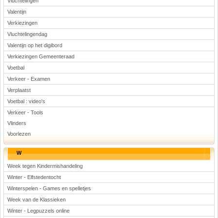
Vluchtelingen
Valentijn
Verkiezingen
Vluchtelingendag
Valentijn op het digibord
Verkiezingen Gemeenteraad
Voetbal
Verkeer - Examen
Verplaatst
Voetbal : video's
Verkeer - Tools
Vlinders
Voorlezen
W
Week tegen Kindermishandeling
Winter - Elfstedentocht
Winterspelen - Games en spelletjes
Week van de Klassieken
Winter - Legpuzzels online