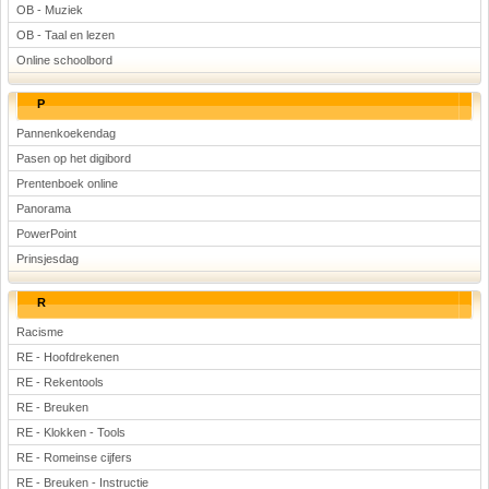
OB - Muziek
OB - Taal en lezen
Online schoolbord
P
Pannenkoekendag
Pasen op het digibord
Prentenboek online
Panorama
PowerPoint
Prinsjesdag
R
Racisme
RE - Hoofdrekenen
RE - Rekentools
RE - Breuken
RE - Klokken - Tools
RE - Romeinse cijfers
RE - Breuken - Instructie