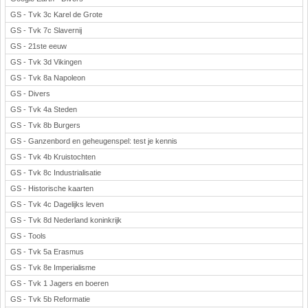
GS - Tvk 3c Karel de Grote
GS - Tvk 7c Slavernij
GS - 21ste eeuw
GS - Tvk 3d Vikingen
GS - Tvk 8a Napoleon
GS - Divers
GS - Tvk 4a Steden
GS - Tvk 8b Burgers
GS - Ganzenbord en geheugenspel: test je kennis
GS - Tvk 4b Kruistochten
GS - Tvk 8c Industrialisatie
GS - Historische kaarten
GS - Tvk 4c Dagelijks leven
GS - Tvk 8d Nederland koninkrijk
GS - Tools
GS - Tvk 5a Erasmus
GS - Tvk 8e Imperialisme
GS - Tvk 1 Jagers en boeren
GS - Tvk 5b Reformatie