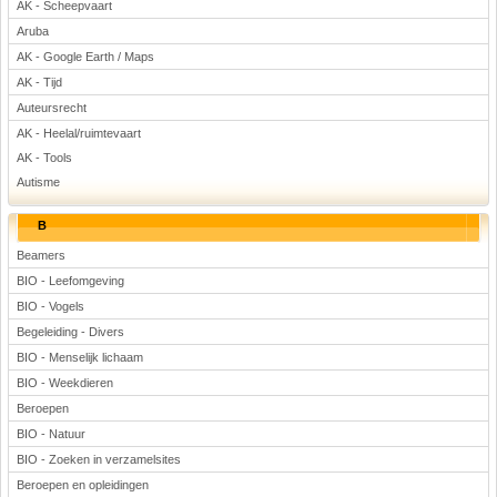
AK - Scheepvaart
Voetbal
Aruba
AK - Google Earth / Maps
AK - Tijd
Auteursrecht
AK - Heelal/ruimtevaart
AK - Tools
Autisme
(Advertenties)
B
Beamers
BIO - Leefomgeving
BIO - Vogels
Begeleiding - Divers
BIO - Menselijk lichaam
BIO - Weekdieren
Beroepen
BIO - Natuur
BIO - Zoeken in verzamelsites
Beroepen en opleidingen