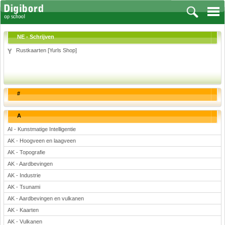
NE - Schrijven
Rustkaarten [Yurls Shop]
Vakken
Aardrijkskunde
#
Biologie
Engels
A
Frans, Duits, Chinees, Spaans
AI - Kunstmatige Intelligentie
Geschiedenis
AK - Hoogveen en laagveen
Handvaardigheid en Tekenen
AK - Topografie
Kunst en Cultuur
AK - Aardbevingen
Levensbeschouwing
AK - Industrie
AK - Tsunami
Lichamelijke opvoeding
AK - Aardbevingen en vulkanen
Muziek
AK - Kaarten
Natuurkunde
AK - Vulkanen
Nederlands