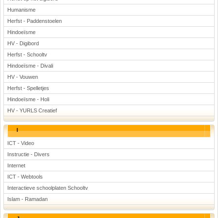
Humanisme
Herfst - Paddenstoelen
Hindoeïsme
HV - Digibord
Herfst - Schooltv
Hindoeïsme - Divali
HV - Vouwen
Herfst - Spelletjes
Hindoeïsme - Holi
HV - YURLS Creatief
I
ICT - Video
Instructie - Divers
Internet
ICT - Webtools
Interactieve schoolplaten Schooltv
Islam - Ramadan