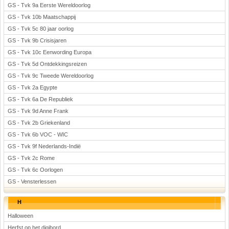
GS - Tvk 9a Eerste Wereldoorlog
GS - Tvk 10b Maatschappij
GS - Tvk 5c 80 jaar oorlog
GS - Tvk 9b Crisisjaren
GS - Tvk 10c Eenwording Europa
GS - Tvk 5d Ontdekkingsreizen
GS - Tvk 9c Tweede Wereldoorlog
GS - Tvk 2a Egypte
GS - Tvk 6a De Republiek
GS - Tvk 9d Anne Frank
GS - Tvk 2b Griekenland
GS - Tvk 6b VOC - WIC
GS - Tvk 9f Nederlands-Indië
GS - Tvk 2c Rome
GS - Tvk 6c Oorlogen
GS - Vensterlessen
H
Halloween
Herfst op het digibord