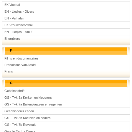
EK Voetbal
EN - Liedjes - Divers
EN - Verhalen
EK Vrouwenvoetbal
EN - Liedjes L t/m Z
Energizers
F
Films en documentaires
Franciscus van Assisi
Frans
G
Geheimschrift
GS - Tvk 3a Kerken en kloosters
GS - Tvk 7a Buitenplaatsen en regenten
Geschiedenis canon
GS - Tvk 3b Kastelen en ridders
GS - Tvk 7b Revolutie
Google Earth - Divers