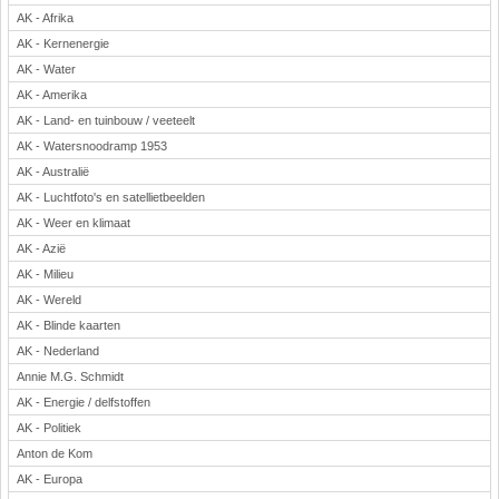
AK - Afrika
Rekenen
AK - Kernenergie
Scheikunde
AK - Water
Sport
AK - Amerika
Techniek
AK - Land- en tuinbouw / veeteelt
Verkeer
AK - Watersnoodramp 1953
Wiskunde
AK - Australië
Onderwerpen
AK - Luchtfoto's en satellietbeelden
AK - Weer en klimaat
Apps en tablets
AK - Azië
Collecties digibord
AK - Milieu
Digiborden / touchscreens
AK - Wereld
Digibordtools
AK - Blinde kaarten
Downloads basisonderwijs
AK - Nederland
Herfst
Annie M.G. Schmidt
Kerstmis
AK - Energie / delfstoffen
Kinder-/Jeugdboeken
AK - Politiek
Lente
Anton de Kom
Onderbouw PO
AK - Europa
Pasen