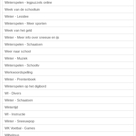
Winterspelen - legpuzzels online
Week van de schooltuin
Winter - Lesidee
Winterspelen - Meer sporten
Week van het geld
Winter - Meer info over sneeuw en ijs
Winterspelen - Schaatsen
Weer naar school
Winter - Muziek
Winterspelen - Schooltv
Werkwoordspelling
Winter - Prentenboek
Winterspelen op het digibord
WI - Divers
Winter - Schaatsen
Wintertijd
WI - Instructie
Winter - Sneeuwpop
WK Voetbal - Games
Wilhelmus