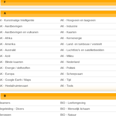
#
A
AI - Kunstmatige Intelligentie
AK - Hoogveen en laagveen
AK - Aardbevingen
AK - Industrie
AK - Aardbevingen en vulkanen
AK - Kaarten
AK - Afrika
AK - Kernenergie
AK - Amerika
AK - Land- en tuinbouw / veeteelt
AK - Australië
AK - Luchtfoto's en satellietbeelden
AK - Azië
AK - Milieu
AK - Blinde kaarten
AK - Nederland
AK - Energie / delfstoffen
AK - Politiek
AK - Europa
AK - Scheepvaart
AK - Google Earth / Maps
AK - Tijd
AK - Heelal/ruimtevaart
AK - Tools
B
Beamers
BIO - Leefomgeving
Begeleiding - Divers
BIO - Menselijk lichaam
Beroepen
BIO - Natuur