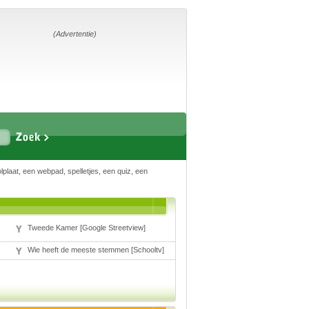
Home
Suggesties
Adverteren
(Advertentie)
Eigen
startpagina
Vakken
plaat, een webpad, spelletjes, een quiz, een
Aardrijkskunde
Biologie
Engels
Frans, Duits,
Chinees, Spaans
Tweede Kamer [Google Streetview]
Geschiedenis
Handvaardigheid en
Wie heeft de meeste stemmen [Schooltv]
Tekenen
Kunst en Cultuur
Levensbeschouwing
Lichamelijke
opvoeding
Muziek