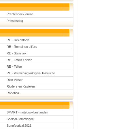
Prentenboek online
Prinsjesdag
RE - Rekentools
RE - Romeinse cijfers
RE - Statistiek
RE - Tafels / delen
RE - Tellen
RE - Vermeningvuldigen- Instructie
Rian Visser
Ridders en Kastelen
Robotica
SMART - notebookbestanden
Sociaal / emotioneel
Songfestival 2021