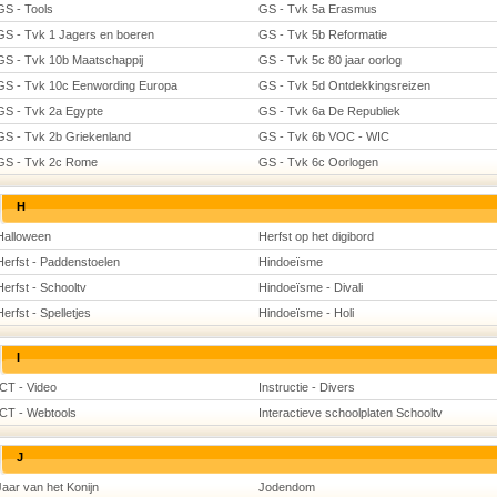
GS - Tools
GS - Tvk 5a Erasmus
GS - Tvk 1 Jagers en boeren
GS - Tvk 5b Reformatie
GS - Tvk 10b Maatschappij
GS - Tvk 5c 80 jaar oorlog
GS - Tvk 10c Eenwording Europa
GS - Tvk 5d Ontdekkingsreizen
GS - Tvk 2a Egypte
GS - Tvk 6a De Republiek
GS - Tvk 2b Griekenland
GS - Tvk 6b VOC - WIC
GS - Tvk 2c Rome
GS - Tvk 6c Oorlogen
H
Halloween
Herfst op het digibord
Herfst - Paddenstoelen
Hindoeïsme
Herfst - Schooltv
Hindoeïsme - Divali
Herfst - Spelletjes
Hindoeïsme - Holi
I
ICT - Video
Instructie - Divers
ICT - Webtools
Interactieve schoolplaten Schooltv
J
Jaar van het Konijn
Jodendom