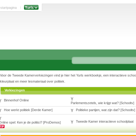
 startpagina
Voor de Tweede Kamerverkiezingen vind je hier het Yurls werkboekje, een interactieve school
kleurplaat en meer lesmateriaal over politiek.
Verkiezingen
Binnenhof Online
Parlementszetels, wie krijgt wat? [Schooltv]
Hoe werkt politiek [Derde Kamer]
Politieke partijen, wat zijn dat? [Schooltv]
Tweede Kamer interactieve schoolplaat
Online spel: Ken je de politici? [ProDemos]