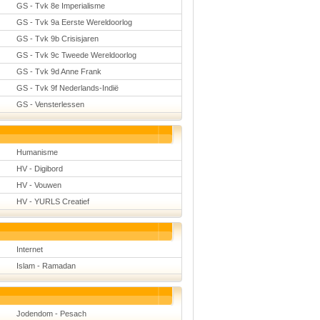
GS - Tvk 8e Imperialisme
GS - Tvk 9a Eerste Wereldoorlog
GS - Tvk 9b Crisisjaren
GS - Tvk 9c Tweede Wereldoorlog
GS - Tvk 9d Anne Frank
GS - Tvk 9f Nederlands-Indië
GS - Vensterlessen
Humanisme
HV - Digibord
HV - Vouwen
HV - YURLS Creatief
Internet
Islam - Ramadan
Jodendom - Pesach