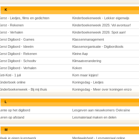
K
Kerst - Liedjes, films en gedichten
Kinderboekenweek - Lekker eigenwijs
Kerst - Rekenen
Kinderboekenweek 2025: Vol avontuur!
Kerst - Verhalen
Kinderboekenweek 2026: Spot aan!
Kerst Digibord - Games
Klassenmanagement
Kerst Digibord - Ideeën
Klassenorganisatie - Digibordtools
Kerst Digibord - Rekenen
Kleine Aap
Kerst Digibord - Schooltv
Klimaatverandering
Kerst Digibord - Verhalen
Koken
eti-Koti - 1 juli
Kom maar kipjes!
Kinderboek online
Koningsdag - Liedjes
Kinderboekenweek - Bij mij thuis
Koningsdag - Meer over koningen enzo
L
Lente op het digibord
Lesgeven aan nieuwkomers Oekraïne
Leren op afstand
Lesmateriaal maken en delen
M
Maak je eigen kunstwerk
Mediawijsheid - Lesmateriaal online