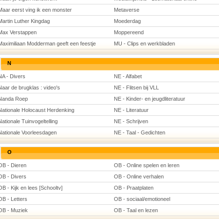
Maar eerst ving ik een monster
Metaverse
Martin Luther Kingdag
Moederdag
Max Verstappen
Moppereend
Maximiliaan Modderman geeft een feestje
MU - Clips en werkbladen
N
NA - Divers
NE - Alfabet
Naar de brugklas : video's
NE - Flitsen bij VLL
Nanda Roep
NE - Kinder- en jeugdliteratuur
Nationale Holocaust Herdenking
NE - Literatuur
Nationale Tuinvogeltelling
NE - Schrijven
Nationale Voorleesdagen
NE - Taal - Gedichten
O
OB - Dieren
OB - Online spelen en leren
OB - Divers
OB - Online verhalen
OB - Kijk en lees [Schooltv]
OB - Praatplaten
OB - Letters
OB - sociaal/emotioneel
OB - Muziek
OB - Taal en lezen