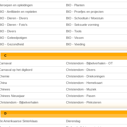
Beroepen en opleidingen
BIO - Planten
BIO - Amfibieën en reptielen
BIO - Proefjes en projecten
BIO - Dieren - Divers
BIO - Schooltuin / Moestuin
BIO - Dieren - Foto's
BIO - Seksuele vorming
BIO - Divers
BIO - Tools
BIO - Geleedpotigen
BIO - Vissen
BIO - Gezondheid
BIO - Voeding
C
Carnaval
Christendom - Bijbelverhalen - OT
Carnaval op het digibord
Christendom - Divers
Chemie
Christendom - Driekoningen
China
Christendom - Hemelvaart
Chinees
Christendom - Muziek
Chinees Nieuwjaar
Christendom - Pasen
Christendom - Bijbelverhalen
Christendom - Pinksteren
D
De Amerikaanse Sinterklaas
Dierendag