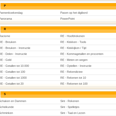
P
Pannenkoekendag
Pasen op het digibord
Panorama
PowerPoint
R
Racisme
RE - Hoofdrekenen
RE - Breuken
RE - Klokken - Tools
RE - Breuken - Instructie
RE - Klokkijken / Tijd
RE - Delen - Instructie
RE - Kommagetallen en procenten
RE - Geld
RE - Meten en wegen
RE - Getallen tot 10.000
RE - Optellen - Instructie
RE - Getallen tot 100
RE - Rekendictee
RE - Getallen tot 1000
RE - Rekenen tot 10
RE - Getallen tot 20
RE - Rekenen tot 100
S
Schaken en Dammen
Sint - Rekenen
Scheikunde
Sint - Spelletjes
Schminken
Sint - Taal en Lezen