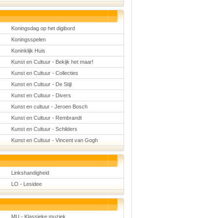
Koningsdag op het digibord
Koningsspelen
Koninklijk Huis
Kunst en Cultuur - Bekijk het maar!
Kunst en Cultuur - Collecties
Kunst en Cultuur - De Stijl
Kunst en Cultuur - Divers
Kunst en cultuur - Jeroen Bosch
Kunst en Cultuur - Rembrandt
Kunst en Cultuur - Schilders
Kunst en Cultuur - Vincent van Gogh
Linkshandigheid
LO - Lesidee
MU - Klassieke muziek