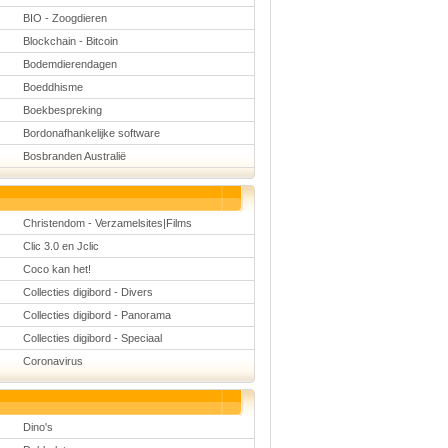
BIO - Zoogdieren
Blockchain - Bitcoin
Bodemdierendagen
Boeddhisme
Boekbespreking
Bordonafhankelijke software
Bosbranden Australië
Christendom - Verzamelsites|Films
Clic 3.0 en Jclic
Coco kan het!
Collecties digibord - Divers
Collecties digibord - Panorama
Collecties digibord - Speciaal
Coronavirus
Dino's