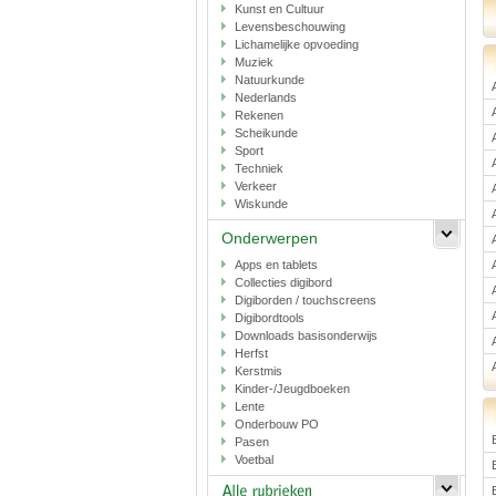
Kunst en Cultuur
Levensbeschouwing
Lichamelijke opvoeding
Muziek
Natuurkunde
Nederlands
Rekenen
Scheikunde
Sport
Techniek
Verkeer
Wiskunde
Onderwerpen
Apps en tablets
Collecties digibord
Digiborden / touchscreens
Digibordtools
Downloads basisonderwijs
Herfst
Kerstmis
Kinder-/Jeugdboeken
Lente
Onderbouw PO
Pasen
Voetbal