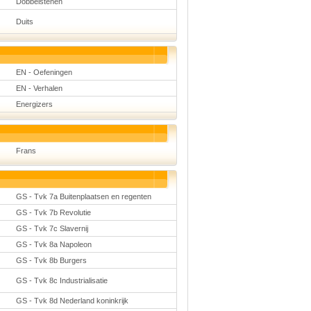
Dobbelstenen
Duits
EN - Oefeningen
EN - Verhalen
Energizers
Frans
GS - Tvk 7a Buitenplaatsen en regenten
GS - Tvk 7b Revolutie
GS - Tvk 7c Slavernij
GS - Tvk 8a Napoleon
GS - Tvk 8b Burgers
GS - Tvk 8c Industrialisatie
GS - Tvk 8d Nederland koninkrijk