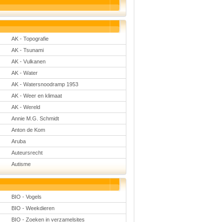
Natuurkunde
Nederlands
Rekenen
Scheikunde
Sport
AK - Topografie
Techniek
AK - Tsunami
Verkeer
Wiskunde
AK - Vulkanen
AK - Water
Onderwerpen
AK - Watersnoodramp 1953
Apps en tablets
AK - Weer en klimaat
Collecties digibord
Digiborden /
AK - Wereld
touchscreens
Digibordtools
Annie M.G. Schmidt
Downloads
Anton de Kom
basisonderwijs
Herfst
Aruba
Kerstmis
Auteursrecht
Kinder-/Jeugdboeken
Lente
Autisme
Onderbouw PO
Pasen
Voetbal
BIO - Vogels
BIO - Weekdieren
BIO - Zoeken in verzamelsites