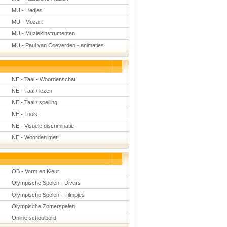
MU - Liedjes
MU - Mozart
MU - Muziekinstrumenten
MU - Paul van Coeverden - animaties
NE - Taal - Woordenschat
NE - Taal / lezen
NE - Taal / spelling
NE - Tools
NE - Visuele discriminatie
NE - Woorden met:
OB - Vorm en Kleur
Olympische Spelen - Divers
Olympische Spelen - Filmpjes
Olympische Zomerspelen
Online schoolbord