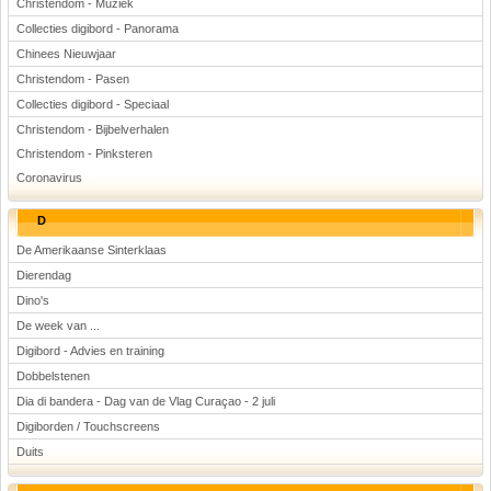
Christendom - Muziek
Collecties digibord - Panorama
Chinees Nieuwjaar
Christendom - Pasen
Collecties digibord - Speciaal
Christendom - Bijbelverhalen
Christendom - Pinksteren
Coronavirus
D
De Amerikaanse Sinterklaas
Dierendag
Dino's
De week van ...
Digibord - Advies en training
Dobbelstenen
Dia di bandera - Dag van de Vlag Curaçao - 2 juli
Digiborden / Touchscreens
Duits