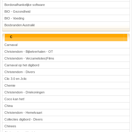
Bordonafhankelijke software
BIO - Gezondheid
BIO - Voeding
Bosbranden Australië
C
Carnaval
Christendom - Bijbelverhalen - OT
Christendom - Verzamelsites|Films
Carnaval op het digibord
Christendom - Divers
Clic 3.0 en Jclic
Chemie
Christendom - Driekoningen
Coco kan het!
China
Christendom - Hemelvaart
Collecties digibord - Divers
Chinees