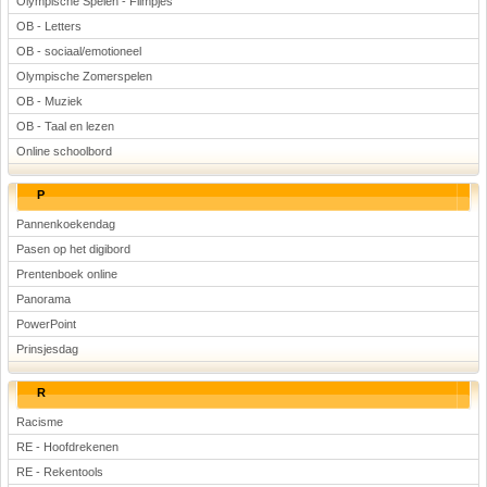
Olympische Spelen - Filmpjes
OB - Letters
OB - sociaal/emotioneel
Olympische Zomerspelen
OB - Muziek
OB - Taal en lezen
Online schoolbord
P
Pannenkoekendag
Pasen op het digibord
Prentenboek online
Panorama
PowerPoint
Prinsjesdag
R
Racisme
RE - Hoofdrekenen
RE - Rekentools