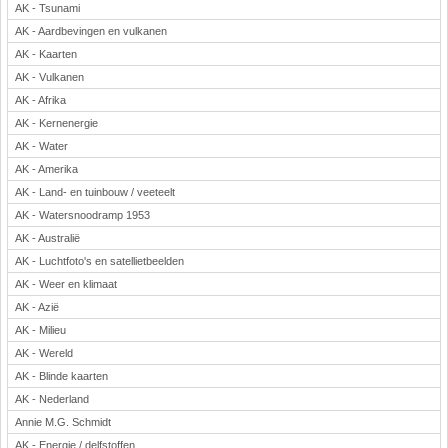
AK - Tsunami
Rekenen
AK - Aardbevingen en vulkanen
Scheikunde
AK - Kaarten
Sport
AK - Vulkanen
Techniek
AK - Afrika
Verkeer
AK - Kernenergie
Wiskunde
AK - Water
AK - Amerika
Onderwerpen
AK - Land- en tuinbouw / veeteelt
Apps en tablets
AK - Watersnoodramp 1953
Collecties digibord
AK - Australië
Digiborden / touchscreens
AK - Luchtfoto's en satellietbeelden
Digibordtools
AK - Weer en klimaat
Downloads basisonderwijs
AK - Azië
Herfst
AK - Milieu
Kerstmis
AK - Wereld
Kinder-/Jeugdboeken
AK - Blinde kaarten
Lente
AK - Nederland
Onderbouw PO
Annie M.G. Schmidt
Pasen
AK - Energie / delfstoffen