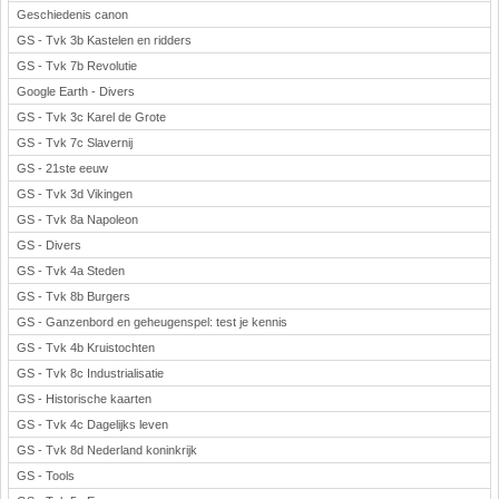
Geschiedenis canon
GS - Tvk 3b Kastelen en ridders
GS - Tvk 7b Revolutie
Google Earth - Divers
GS - Tvk 3c Karel de Grote
GS - Tvk 7c Slavernij
GS - 21ste eeuw
GS - Tvk 3d Vikingen
GS - Tvk 8a Napoleon
GS - Divers
GS - Tvk 4a Steden
GS - Tvk 8b Burgers
GS - Ganzenbord en geheugenspel: test je kennis
GS - Tvk 4b Kruistochten
GS - Tvk 8c Industrialisatie
GS - Historische kaarten
GS - Tvk 4c Dagelijks leven
GS - Tvk 8d Nederland koninkrijk
GS - Tools