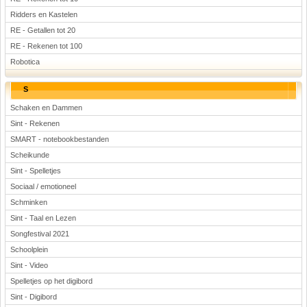
Ridders en Kastelen
RE - Getallen tot 20
RE - Rekenen tot 100
Robotica
S
Schaken en Dammen
Sint - Rekenen
SMART - notebookbestanden
Scheikunde
Sint - Spelletjes
Sociaal / emotioneel
Schminken
Sint - Taal en Lezen
Songfestival 2021
Schoolplein
Sint - Video
Spelletjes op het digibord
Sint - Digibord