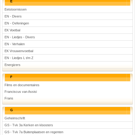
E
Eetstoornissen
EN - Divers
EN - Oefeningen
EK Voetbal
EN - Liedjes - Divers
EN - Verhalen
EK Vrouwenvoetbal
EN - Liedjes L t/m Z
Energizers
F
Films en documentaires
Franciscus van Assisi
Frans
G
Geheimschrift
GS - Tvk 3a Kerken en kloosters
GS - Tvk 7a Buitenplaatsen en regenten