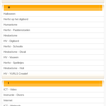
H
Halloween
Herfst op het digibord
Humanisme
Herfst - Paddenstoelen
Hindoeïsme
HV - Digibord
Herfst - Schooltv
Hindoeïsme - Divali
HV - Vouwen
Herfst - Spelletjes
Hindoeïsme - Holi
HV - YURLS Creatief
I
ICT - Video
Instructie - Divers
Internet
ICT - Webtools