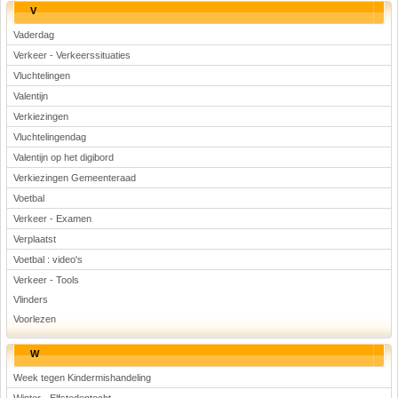
V
Vaderdag
Verkeer - Verkeerssituaties
Vluchtelingen
Valentijn
Verkiezingen
Vluchtelingendag
Valentijn op het digibord
Verkiezingen Gemeenteraad
Voetbal
Verkeer - Examen
Verplaatst
Voetbal : video's
Verkeer - Tools
Vlinders
Voorlezen
W
Week tegen Kindermishandeling