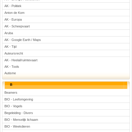
Voetbal
AK - Politiek
Anton de Kom
AK - Europa
AK - Scheepvaart
Aruba
AK - Google Earth / Maps
AK - Tijd
(Advertenties)
Auteursrecht
AK - Heelal/ruimtevaart
AK - Tools
Autisme
B
Beamers
BIO - Leefomgeving
BIO - Vogels
Begeleiding - Divers
BIO - Menselijk lichaam
BIO - Weekdieren