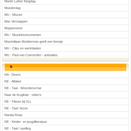
Martin Luther Kingdag
Moederdag
MU - Mozart
Max Verstappen
Moppereend
MU - Muziekinstrumenten
Maximiliaan Modderman geeft een feestje
MU - Clips en werkbladen
MU - Paul van Coeverden - animaties
N
NA - Divers
NE - Alfabet
NE - Taal - Woordenschat
Naar de brugklas : video's
NE - Flitsen bij VLL
NE - Taal / lezen
Nanda Roep
NE - Kinder- en jeugdliteratuur
NE - Taal / spelling