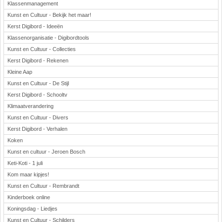
Klassenmanagement
Kunst en Cultuur - Bekijk het maar!
Kerst Digibord - Ideeën
Klassenorganisatie - Digibordtools
Kunst en Cultuur - Collecties
Kerst Digibord - Rekenen
Kleine Aap
Kunst en Cultuur - De Stijl
Kerst Digibord - Schooltv
Klimaatverandering
Kunst en Cultuur - Divers
Kerst Digibord - Verhalen
Koken
Kunst en cultuur - Jeroen Bosch
Keti-Koti - 1 juli
Kom maar kipjes!
Kunst en Cultuur - Rembrandt
Kinderboek online
Koningsdag - Liedjes
Kunst en Cultuur - Schilders