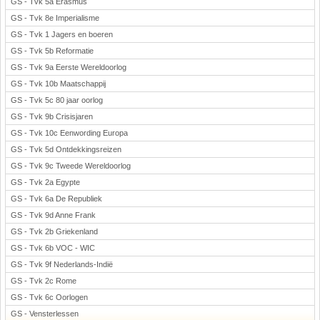
GS - Tvk 5a Erasmus
GS - Tvk 8e Imperialisme
GS - Tvk 1 Jagers en boeren
GS - Tvk 5b Reformatie
GS - Tvk 9a Eerste Wereldoorlog
GS - Tvk 10b Maatschappij
GS - Tvk 5c 80 jaar oorlog
GS - Tvk 9b Crisisjaren
GS - Tvk 10c Eenwording Europa
GS - Tvk 5d Ontdekkingsreizen
GS - Tvk 9c Tweede Wereldoorlog
GS - Tvk 2a Egypte
GS - Tvk 6a De Republiek
GS - Tvk 9d Anne Frank
GS - Tvk 2b Griekenland
GS - Tvk 6b VOC - WIC
GS - Tvk 9f Nederlands-Indië
GS - Tvk 2c Rome
GS - Tvk 6c Oorlogen
GS - Vensterlessen