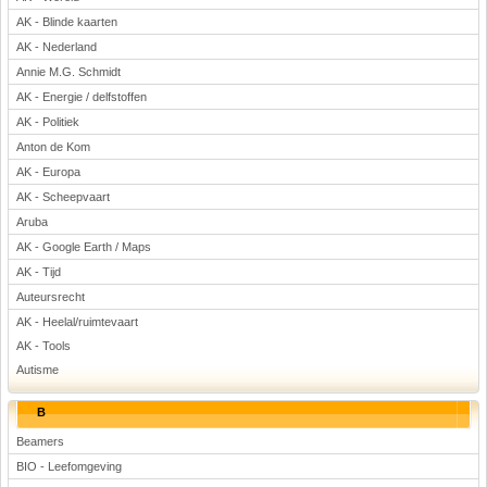
Voetbal
AK - Blinde kaarten
AK - Nederland
Annie M.G. Schmidt
AK - Energie / delfstoffen
AK - Politiek
Anton de Kom
AK - Europa
(Advertenties)
AK - Scheepvaart
Aruba
AK - Google Earth / Maps
AK - Tijd
Auteursrecht
AK - Heelal/ruimtevaart
AK - Tools
Autisme
B
Beamers
BIO - Leefomgeving