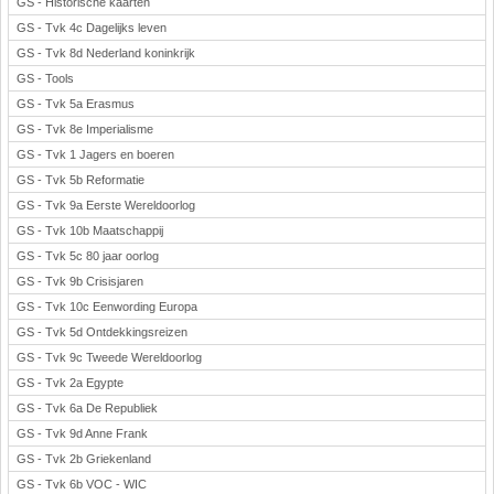
GS - Historische kaarten
GS - Tvk 4c Dagelijks leven
GS - Tvk 8d Nederland koninkrijk
GS - Tools
GS - Tvk 5a Erasmus
GS - Tvk 8e Imperialisme
GS - Tvk 1 Jagers en boeren
GS - Tvk 5b Reformatie
GS - Tvk 9a Eerste Wereldoorlog
GS - Tvk 10b Maatschappij
GS - Tvk 5c 80 jaar oorlog
GS - Tvk 9b Crisisjaren
GS - Tvk 10c Eenwording Europa
GS - Tvk 5d Ontdekkingsreizen
GS - Tvk 9c Tweede Wereldoorlog
GS - Tvk 2a Egypte
GS - Tvk 6a De Republiek
GS - Tvk 9d Anne Frank
GS - Tvk 2b Griekenland
GS - Tvk 6b VOC - WIC