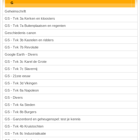
G
Geheimschrift
GS - Tvk 3a Kerken en kloosters
GS - Tvk 7a Buitenplaatsen en regenten
Geschiedenis canon
GS - Tvk 3b Kastelen en ridders
GS - Tvk 7b Revolutie
Google Earth - Divers
GS - Tvk 3c Karel de Grote
GS - Tvk 7c Slavernij
GS - 21ste eeuw
GS - Tvk 3d Vikingen
GS - Tvk 8a Napoleon
GS - Divers
GS - Tvk 4a Steden
GS - Tvk 8b Burgers
GS - Ganzenbord en geheugenspel: test je kennis
GS - Tvk 4b Kruistochten
GS - Tvk 8c Industrialisatie