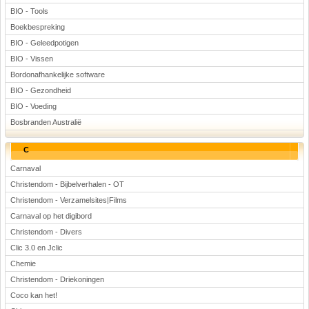
BIO - Tools
Boekbespreking
BIO - Geleedpotigen
BIO - Vissen
Bordonafhankelijke software
BIO - Gezondheid
BIO - Voeding
Bosbranden Australië
C
Carnaval
Christendom - Bijbelverhalen - OT
Christendom - Verzamelsites|Films
Carnaval op het digibord
Christendom - Divers
Clic 3.0 en Jclic
Chemie
Christendom - Driekoningen
Coco kan het!