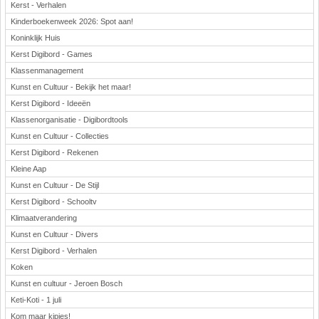
Kerst - Verhalen
Kinderboekenweek 2026: Spot aan!
Koninklijk Huis
Kerst Digibord - Games
Klassenmanagement
Kunst en Cultuur - Bekijk het maar!
Kerst Digibord - Ideeën
Klassenorganisatie - Digibordtools
Kunst en Cultuur - Collecties
Kerst Digibord - Rekenen
Kleine Aap
Kunst en Cultuur - De Stijl
Kerst Digibord - Schooltv
Klimaatverandering
Kunst en Cultuur - Divers
Kerst Digibord - Verhalen
Koken
Kunst en cultuur - Jeroen Bosch
Keti-Koti - 1 juli
Kom maar kipjes!