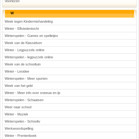
Voorlezen
W
Week tegen Kindermishandeling
Winter - Elfstedentocht
Winterspelen - Games en spelletjes
Week van de Klassieken
Winter - Legpuzzels online
Winterspelen - legpuzzels online
Week van de schooltuin
Winter - Lesidee
Winterspelen - Meer sporten
Week van het geld
Winter - Meer info over sneeuw en ijs
Winterspelen - Schaatsen
Weer naar school
Winter - Muziek
Winterspelen - Schooltv
Werkwoordspelling
Winter - Prentenboek