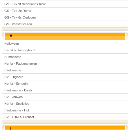
GS - Tvk 9f Nederlands-Indië
GS - Tvk 2c Rome
GS - Tvk 6c Oorlogen
GS - Vensterlessen
H
Halloween
Herfst op het digibord
Humanisme
Herfst - Paddenstoelen
Hindoeïsme
HV - Digibord
Herfst - Schooltv
Hindoeïsme - Divali
HV - Vouwen
Herfst - Spelletjes
Hindoeïsme - Holi
HV - YURLS Creatief
I