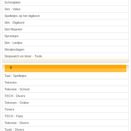
Schoolplein
Sint - Video
Spelletjes op het digibord
Sint - Digibord
Sint Maarten
Sprookjes
Sint - Liedjes
Slootjesdagen
Stopwatch en timer - Tools
T
Taal - Spelletjes
Tekenen
Televisie - School
TECH - Divers
Tekenen - Online
Timers
TECH - Fiets
Televisie - Divers
Tools - Divers