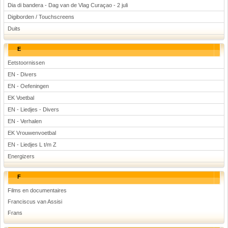
Dia di bandera - Dag van de Vlag Curaçao - 2 juli
Digiborden / Touchscreens
Duits
E
Eetstoornissen
EN - Divers
EN - Oefeningen
EK Voetbal
EN - Liedjes - Divers
EN - Verhalen
EK Vrouwenvoetbal
EN - Liedjes L t/m Z
Energizers
F
Films en documentaires
Franciscus van Assisi
Frans