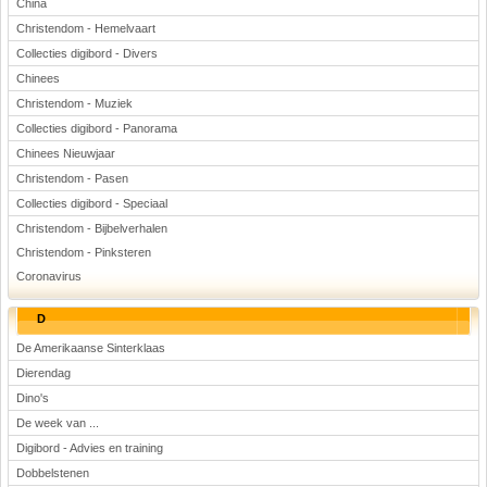
China
Christendom - Hemelvaart
Collecties digibord - Divers
Chinees
Christendom - Muziek
Collecties digibord - Panorama
Chinees Nieuwjaar
Christendom - Pasen
Collecties digibord - Speciaal
Christendom - Bijbelverhalen
Christendom - Pinksteren
Coronavirus
D
De Amerikaanse Sinterklaas
Dierendag
Dino's
De week van ...
Digibord - Advies en training
Dobbelstenen