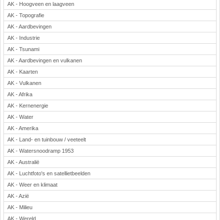
AK - Hoogveen en laagveen
Rekenen
AK - Topografie
Scheikunde
AK - Aardbevingen
Sport
AK - Industrie
Techniek
AK - Tsunami
Verkeer
AK - Aardbevingen en vulkanen
Wiskunde
AK - Kaarten
AK - Vulkanen
Onderwerpen
AK - Afrika
Apps en tablets
AK - Kernenergie
Collecties digibord
AK - Water
Digiborden / touchscreens
AK - Amerika
Digibordtools
AK - Land- en tuinbouw / veeteelt
Downloads basisonderwijs
AK - Watersnoodramp 1953
Herfst
AK - Australië
Kerstmis
AK - Luchtfoto's en satellietbeelden
Kinder-/Jeugdboeken
AK - Weer en klimaat
Lente
AK - Azië
Onderbouw PO
AK - Milieu
Pasen
AK - Wereld