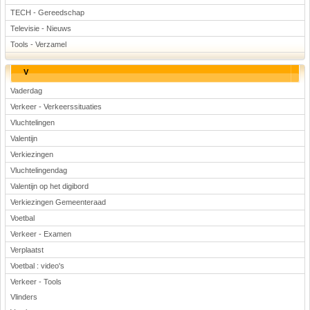
TECH - Gereedschap
Televisie - Nieuws
Tools - Verzamel
V
Vaderdag
Verkeer - Verkeerssituaties
Vluchtelingen
Valentijn
Verkiezingen
Vluchtelingendag
Valentijn op het digibord
Verkiezingen Gemeenteraad
Voetbal
Verkeer - Examen
Verplaatst
Voetbal : video's
Verkeer - Tools
Vlinders