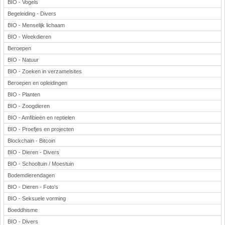
BIO - Vogels
Begeleiding - Divers
BIO - Menselijk lichaam
BIO - Weekdieren
Beroepen
BIO - Natuur
BIO - Zoeken in verzamelsites
Beroepen en opleidingen
BIO - Planten
BIO - Zoogdieren
BIO - Amfibieën en reptielen
BIO - Proefjes en projecten
Blockchain - Bitcoin
BIO - Dieren - Divers
BIO - Schooltuin / Moestuin
Bodemdierendagen
BIO - Dieren - Foto's
BIO - Seksuele vorming
Boeddhisme
BIO - Divers