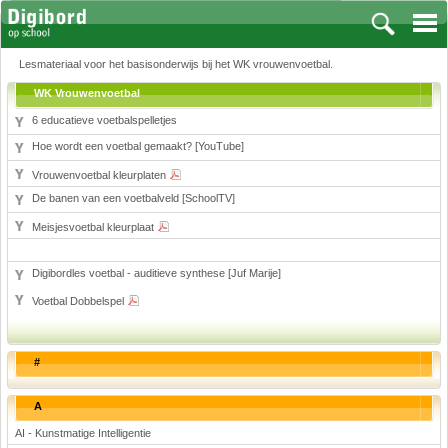
Lesmateriaal voor het basisonderwijs bij het WK vrouwenvoetbal.
WK Vrouwenvoetbal
6 educatieve voetbalspelletjes
Hoe wordt een voetbal gemaakt? [YouTube]
Vakken
Vrouwenvoetbal kleurplaten
Aardrijkskunde
De banen van een voetbalveld [SchoolTV]
Biologie
Meisjesvoetbal kleurplaat
Engels
Frans, Duits, Chinees, Spaans
Digibordles voetbal - auditieve synthese [Juf Marije]
Geschiedenis
Handvaardigheid en Tekenen
Voetbal Dobbelspel
Kunst en Cultuur
Levensbeschouwing
#
Lichamelijke opvoeding
Muziek
A
Natuurkunde
AI - Kunstmatige Intelligentie
Nederlands