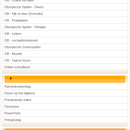
OB - Online verhalen
Olympische Spelen - Divers
OB - Kijk en lees [Schooltv]
OB - Praatplaten
Olympische Spelen - Filmpjes
OB - Letters
OB - sociaal/emotioneel
Olympische Zomerspelen
OB - Muziek
OB - Taal en lezen
Online schoolbord
P
Pannenkoekendag
Pasen op het digibord
Prentenboek online
Panorama
PowerPoint
Prinsjesdag