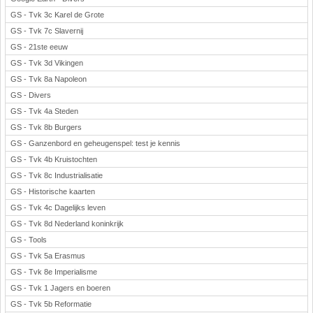
GS - Tvk 3c Karel de Grote
GS - Tvk 7c Slavernij
GS - 21ste eeuw
GS - Tvk 3d Vikingen
GS - Tvk 8a Napoleon
GS - Divers
GS - Tvk 4a Steden
GS - Tvk 8b Burgers
GS - Ganzenbord en geheugenspel: test je kennis
GS - Tvk 4b Kruistochten
GS - Tvk 8c Industrialisatie
GS - Historische kaarten
GS - Tvk 4c Dagelijks leven
GS - Tvk 8d Nederland koninkrijk
GS - Tools
GS - Tvk 5a Erasmus
GS - Tvk 8e Imperialisme
GS - Tvk 1 Jagers en boeren
GS - Tvk 5b Reformatie