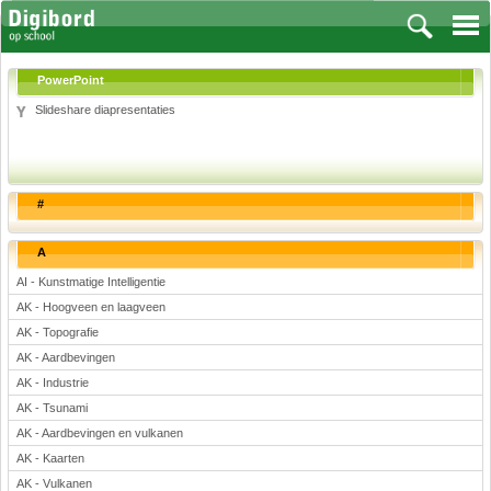
PowerPoint
Slideshare diapresentaties
Vakken
Aardrijkskunde
#
Biologie
Engels
A
Frans, Duits, Chinees, Spaans
AI - Kunstmatige Intelligentie
Geschiedenis
AK - Hoogveen en laagveen
Handvaardigheid en Tekenen
AK - Topografie
Kunst en Cultuur
AK - Aardbevingen
Levensbeschouwing
AK - Industrie
AK - Tsunami
Lichamelijke opvoeding
AK - Aardbevingen en vulkanen
Muziek
AK - Kaarten
Natuurkunde
AK - Vulkanen
Nederlands