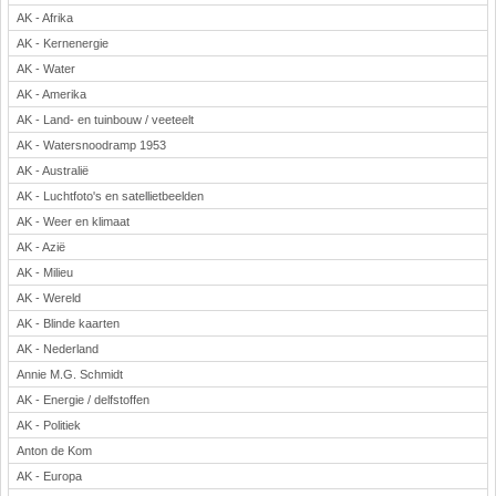
AK - Afrika
Rekenen
AK - Kernenergie
Scheikunde
AK - Water
Sport
AK - Amerika
Techniek
AK - Land- en tuinbouw / veeteelt
Verkeer
AK - Watersnoodramp 1953
Wiskunde
AK - Australië
Onderwerpen
AK - Luchtfoto's en satellietbeelden
AK - Weer en klimaat
Apps en tablets
AK - Azië
Collecties digibord
AK - Milieu
Digiborden / touchscreens
AK - Wereld
Digibordtools
AK - Blinde kaarten
Downloads basisonderwijs
AK - Nederland
Herfst
Annie M.G. Schmidt
Kerstmis
AK - Energie / delfstoffen
Kinder-/Jeugdboeken
AK - Politiek
Lente
Anton de Kom
Onderbouw PO
AK - Europa
Pasen