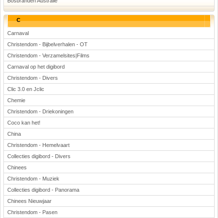
Bosbranden Australië
C
Carnaval
Christendom - Bijbelverhalen - OT
Christendom - Verzamelsites|Films
Carnaval op het digibord
Christendom - Divers
Clic 3.0 en Jclic
Chemie
Christendom - Driekoningen
Coco kan het!
China
Christendom - Hemelvaart
Collecties digibord - Divers
Chinees
Christendom - Muziek
Collecties digibord - Panorama
Chinees Nieuwjaar
Christendom - Pasen