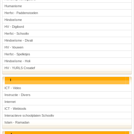
Humanisme
Herfst - Paddenstoelen
Hindoeïsme
HV - Digibord
Herfst - Schooltv
Hindoeïsme - Divali
HV - Vouwen
Herfst - Spelletjes
Hindoeïsme - Holi
HV - YURLS Creatief
I
ICT - Video
Instructie - Divers
Internet
ICT - Webtools
Interactieve schoolplaten Schooltv
Islam - Ramadan