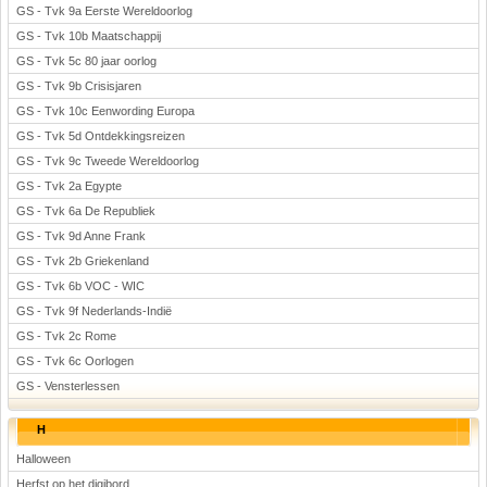
GS - Tvk 9a Eerste Wereldoorlog
GS - Tvk 10b Maatschappij
GS - Tvk 5c 80 jaar oorlog
GS - Tvk 9b Crisisjaren
GS - Tvk 10c Eenwording Europa
GS - Tvk 5d Ontdekkingsreizen
GS - Tvk 9c Tweede Wereldoorlog
GS - Tvk 2a Egypte
GS - Tvk 6a De Republiek
GS - Tvk 9d Anne Frank
GS - Tvk 2b Griekenland
GS - Tvk 6b VOC - WIC
GS - Tvk 9f Nederlands-Indië
GS - Tvk 2c Rome
GS - Tvk 6c Oorlogen
GS - Vensterlessen
H
Halloween
Herfst op het digibord