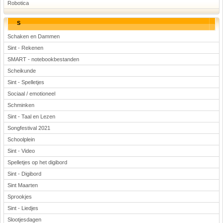
Robotica
S
Schaken en Dammen
Sint - Rekenen
SMART - notebookbestanden
Scheikunde
Sint - Spelletjes
Sociaal / emotioneel
Schminken
Sint - Taal en Lezen
Songfestival 2021
Schoolplein
Sint - Video
Spelletjes op het digibord
Sint - Digibord
Sint Maarten
Sprookjes
Sint - Liedjes
Slootjesdagen