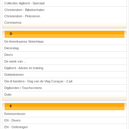
Collecties digibord - Speciaal
Christendom - Bijbelverhalen
Christendom - Pinksteren
Coronavirus
D
De Amerikaanse Sinterklaas
Dierendag
Dino's
De week van ...
Digibord - Advies en training
Dobbelstenen
Dia di bandera - Dag van de Vlag Curaçao - 2 juli
Digiborden / Touchscreens
Duits
E
Eetstoornissen
EN - Divers
EN - Oefeningen