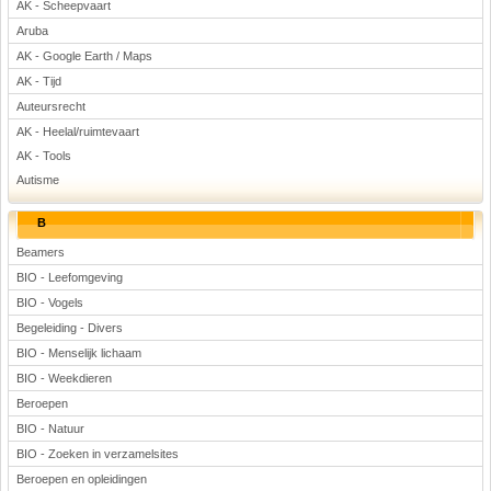
AK - Scheepvaart
Voetbal
Aruba
AK - Google Earth / Maps
AK - Tijd
Auteursrecht
AK - Heelal/ruimtevaart
AK - Tools
Autisme
(Advertenties)
B
Beamers
BIO - Leefomgeving
BIO - Vogels
Begeleiding - Divers
BIO - Menselijk lichaam
BIO - Weekdieren
Beroepen
BIO - Natuur
BIO - Zoeken in verzamelsites
Beroepen en opleidingen