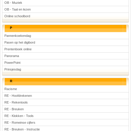
OB - Muziek
OB - Taal en lezen
Online schoolbord
P
Pannenkoekendag
Pasen op het digibord
Prentenboek online
Panorama
PowerPoint
Prinsjesdag
R
Racisme
RE - Hoofdrekenen
RE - Rekentools
RE - Breuken
RE - Klokken - Tools
RE - Romeinse cijfers
RE - Breuken - Instructie