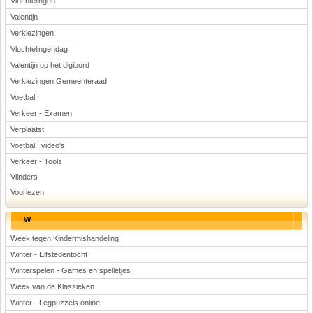
Vluchtelingen
Valentijn
Verkiezingen
Vluchtelingendag
Valentijn op het digibord
Verkiezingen Gemeenteraad
Voetbal
Verkeer - Examen
Verplaatst
Voetbal : video's
Verkeer - Tools
Vlinders
Voorlezen
W
Week tegen Kindermishandeling
Winter - Elfstedentocht
Winterspelen - Games en spelletjes
Week van de Klassieken
Winter - Legpuzzels online