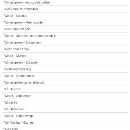
Winterspelen - legpuzzels online
Week van de schooltuin
Winter - Lesidee
Winterspelen - Meer sporten
Week van het geld
Winter - Meer info over sneeuw en ijs
Winterspelen - Schaatsen
Weer naar school
Winter - Muziek
Winterspelen - Schooltv
Werkwoordspelling
Winter - Prentenboek
Winterspelen op het digibord
WI - Divers
Winter - Schaatsen
Wintertijd
WI - Instructie
Winter - Sneeuwpop
WK Voetbal - Games
Wilhelmus