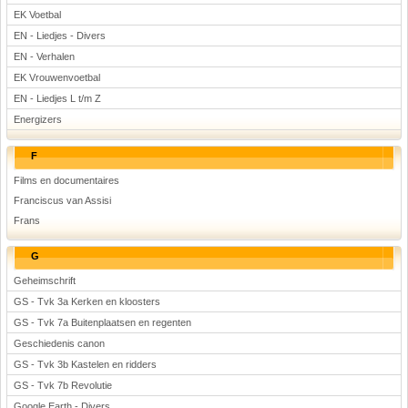
EK Voetbal
EN - Liedjes - Divers
EN - Verhalen
EK Vrouwenvoetbal
EN - Liedjes L t/m Z
Energizers
F
Films en documentaires
Franciscus van Assisi
Frans
G
Geheimschrift
GS - Tvk 3a Kerken en kloosters
GS - Tvk 7a Buitenplaatsen en regenten
Geschiedenis canon
GS - Tvk 3b Kastelen en ridders
GS - Tvk 7b Revolutie
Google Earth - Divers