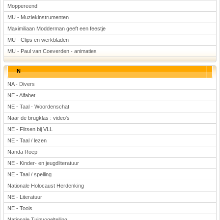
Moppereend
MU - Muziekinstrumenten
Maximiliaan Modderman geeft een feestje
MU - Clips en werkbladen
MU - Paul van Coeverden - animaties
N
NA - Divers
NE - Alfabet
NE - Taal - Woordenschat
Naar de brugklas : video's
NE - Flitsen bij VLL
NE - Taal / lezen
Nanda Roep
NE - Kinder- en jeugdliteratuur
NE - Taal / spelling
Nationale Holocaust Herdenking
NE - Literatuur
NE - Tools
Nationale Tuinvogeltelling