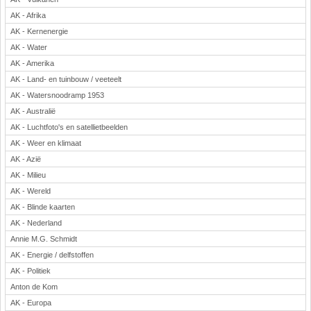
Rekenen
AK - Afrika
Scheikunde
AK - Kernenergie
AK - Water
Sport
AK - Amerika
Techniek
AK - Land- en tuinbouw / veeteelt
Verkeer
AK - Watersnoodramp 1953
Wiskunde
AK - Australië
Onderwerpen
AK - Luchtfoto's en satellietbeelden
Apps en tablets
AK - Weer en klimaat
Collecties digibord
AK - Azië
Digiborden / touchscreens
AK - Milieu
AK - Wereld
Digibordtools
AK - Blinde kaarten
Downloads basisonderwijs
AK - Nederland
Herfst
Annie M.G. Schmidt
Kerstmis
AK - Energie / delfstoffen
Kinder-/Jeugdboeken
AK - Politiek
Lente
Anton de Kom
Onderbouw PO
AK - Europa
Pasen