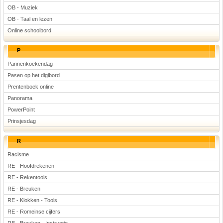
OB - Muziek
OB - Taal en lezen
Online schoolbord
P
Pannenkoekendag
Pasen op het digibord
Prentenboek online
Panorama
PowerPoint
Prinsjesdag
R
Racisme
RE - Hoofdrekenen
RE - Rekentools
RE - Breuken
RE - Klokken - Tools
RE - Romeinse cijfers