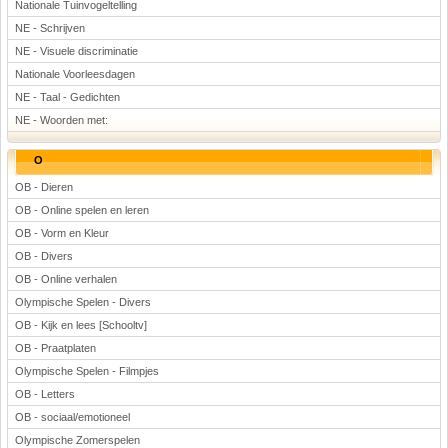
Nationale Tuinvogeltelling
NE - Schrijven
NE - Visuele discriminatie
Nationale Voorleesdagen
NE - Taal - Gedichten
NE - Woorden met:
O
OB - Dieren
OB - Online spelen en leren
OB - Vorm en Kleur
OB - Divers
OB - Online verhalen
Olympische Spelen - Divers
OB - Kijk en lees [Schooltv]
OB - Praatplaten
Olympische Spelen - Filmpjes
OB - Letters
OB - sociaal/emotioneel
Olympische Zomerspelen