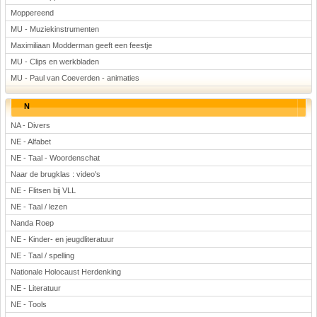
Moppereend
MU - Muziekinstrumenten
Maximiliaan Modderman geeft een feestje
MU - Clips en werkbladen
MU - Paul van Coeverden - animaties
N
NA - Divers
NE - Alfabet
NE - Taal - Woordenschat
Naar de brugklas : video's
NE - Flitsen bij VLL
NE - Taal / lezen
Nanda Roep
NE - Kinder- en jeugdliteratuur
NE - Taal / spelling
Nationale Holocaust Herdenking
NE - Literatuur
NE - Tools