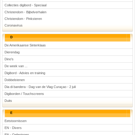
Collecties digibord - Speciaal
Christendom - Bijbelverhalen
Christendom - Pinksteren
Coronavirus
D
De Amerikaanse Sinterklaas
Dierendag
Dino's
De week van ...
Digibord - Advies en training
Dobbelstenen
Dia di bandera - Dag van de Vlag Curaçao - 2 juli
Digiborden / Touchscreens
Duits
E
Eetstoornissen
EN - Divers
EN - Oefeningen