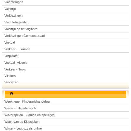
Vluchtelingen
Valentijn
Verkiezingen
Vluchtelingendag
Valentijn op het digibord
Verkiezingen Gemeenteraad
Voetbal
Verkeer - Examen
Verplaatst
Voetbal : video's
Verkeer - Tools
Vlinders
Voorlezen
W
Week tegen Kindermishandeling
Winter - Elfstedentocht
Winterspelen - Games en spelletjes
Week van de Klassieken
Winter - Legpuzzels online