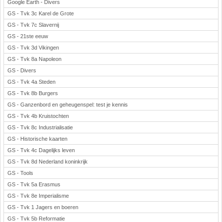
Google Earth - Divers
GS - Tvk 3c Karel de Grote
GS - Tvk 7c Slavernij
GS - 21ste eeuw
GS - Tvk 3d Vikingen
GS - Tvk 8a Napoleon
GS - Divers
GS - Tvk 4a Steden
GS - Tvk 8b Burgers
GS - Ganzenbord en geheugenspel: test je kennis
GS - Tvk 4b Kruistochten
GS - Tvk 8c Industrialisatie
GS - Historische kaarten
GS - Tvk 4c Dagelijks leven
GS - Tvk 8d Nederland koninkrijk
GS - Tools
GS - Tvk 5a Erasmus
GS - Tvk 8e Imperialisme
GS - Tvk 1 Jagers en boeren
GS - Tvk 5b Reformatie