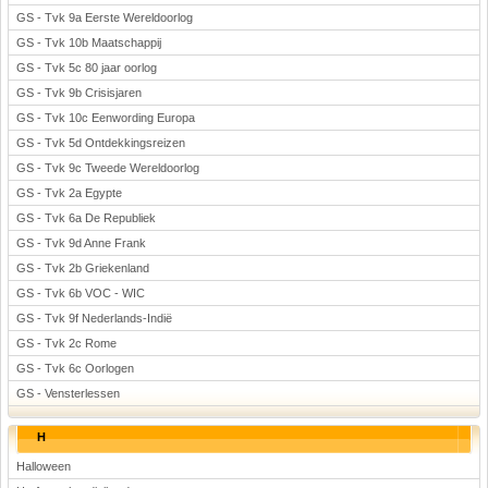
GS - Tvk 9a Eerste Wereldoorlog
GS - Tvk 10b Maatschappij
GS - Tvk 5c 80 jaar oorlog
GS - Tvk 9b Crisisjaren
GS - Tvk 10c Eenwording Europa
GS - Tvk 5d Ontdekkingsreizen
GS - Tvk 9c Tweede Wereldoorlog
GS - Tvk 2a Egypte
GS - Tvk 6a De Republiek
GS - Tvk 9d Anne Frank
GS - Tvk 2b Griekenland
GS - Tvk 6b VOC - WIC
GS - Tvk 9f Nederlands-Indië
GS - Tvk 2c Rome
GS - Tvk 6c Oorlogen
GS - Vensterlessen
H
Halloween