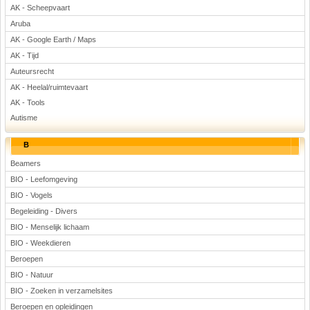
AK - Scheepvaart
Voetbal
Aruba
AK - Google Earth / Maps
AK - Tijd
Auteursrecht
AK - Heelal/ruimtevaart
AK - Tools
Autisme
(Advertenties)
B
Beamers
BIO - Leefomgeving
BIO - Vogels
Begeleiding - Divers
BIO - Menselijk lichaam
BIO - Weekdieren
Beroepen
BIO - Natuur
BIO - Zoeken in verzamelsites
Beroepen en opleidingen