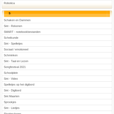
Robotica
S
Schaken en Dammen
Sint - Rekenen
SMART - notebookbestanden
Scheikunde
Sint - Spelletjes
Sociaal / emotioneel
Schminken
Sint - Taal en Lezen
Songfestival 2021
Schoolplein
Sint - Video
Spelletjes op het digibord
Sint - Digibord
Sint Maarten
Sprookjes
Sint - Liedjes
Slootjesdagen