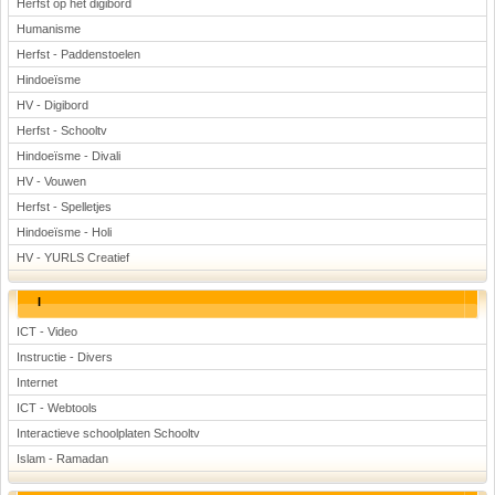
Herfst op het digibord
Humanisme
Herfst - Paddenstoelen
Hindoeïsme
HV - Digibord
Herfst - Schooltv
Hindoeïsme - Divali
HV - Vouwen
Herfst - Spelletjes
Hindoeïsme - Holi
HV - YURLS Creatief
I
ICT - Video
Instructie - Divers
Internet
ICT - Webtools
Interactieve schoolplaten Schooltv
Islam - Ramadan