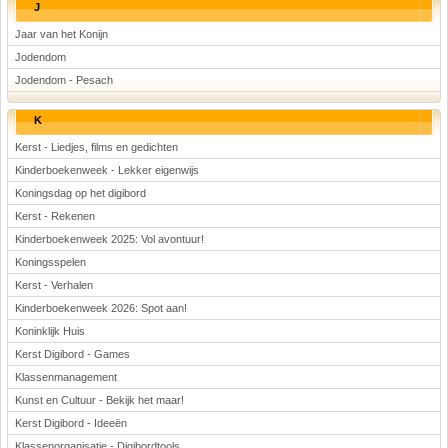
J
Jaar van het Konijn
Jodendom
Jodendom - Pesach
K
Kerst - Liedjes, films en gedichten
Kinderboekenweek - Lekker eigenwijs
Koningsdag op het digibord
Kerst - Rekenen
Kinderboekenweek 2025: Vol avontuur!
Koningsspelen
Kerst - Verhalen
Kinderboekenweek 2026: Spot aan!
Koninklijk Huis
Kerst Digibord - Games
Klassenmanagement
Kunst en Cultuur - Bekijk het maar!
Kerst Digibord - Ideeën
Klassenorganisatie - Digibordtools