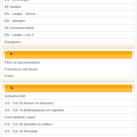
EK Voetbal
EN - Liedjes - Divers
EN - Verhalen
EK Vrouwenvoetbal
EN - Liedjes L t/m Z
Energizers
F
Films en documentaires
Franciscus van Assisi
Frans
G
Geheimschrift
GS - Tvk 3a Kerken en kloosters
GS - Tvk 7a Buitenplaatsen en regenten
Geschiedenis canon
GS - Tvk 3b Kastelen en ridders
GS - Tvk 7b Revolutie