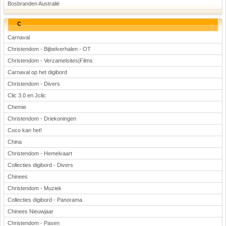
Bosbranden Australië
C
Carnaval
Christendom - Bijbelverhalen - OT
Christendom - Verzamelsites|Films
Carnaval op het digibord
Christendom - Divers
Clic 3.0 en Jclic
Chemie
Christendom - Driekoningen
Coco kan het!
China
Christendom - Hemelvaart
Collecties digibord - Divers
Chinees
Christendom - Muziek
Collecties digibord - Panorama
Chinees Nieuwjaar
Christendom - Pasen