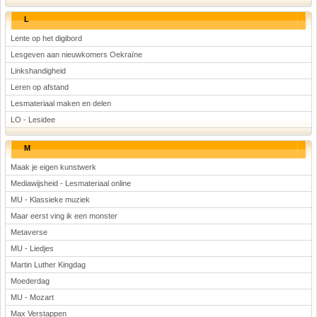
L
Lente op het digibord
Lesgeven aan nieuwkomers Oekraïne
Linkshandigheid
Leren op afstand
Lesmateriaal maken en delen
LO - Lesidee
M
Maak je eigen kunstwerk
Mediawijsheid - Lesmateriaal online
MU - Klassieke muziek
Maar eerst ving ik een monster
Metaverse
MU - Liedjes
Martin Luther Kingdag
Moederdag
MU - Mozart
Max Verstappen