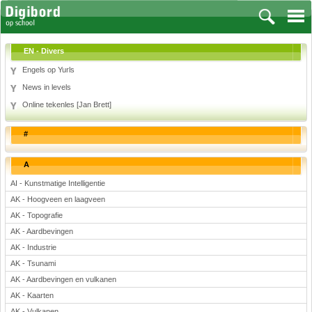
EN - Divers
Engels op Yurls
News in levels
Vakken
Online tekenles [Jan Brett]
Aardrijkskunde
#
Biologie
Engels
A
Frans, Duits, Chinees, Spaans
AI - Kunstmatige Intelligentie
Geschiedenis
AK - Hoogveen en laagveen
Handvaardigheid en Tekenen
AK - Topografie
Kunst en Cultuur
AK - Aardbevingen
Levensbeschouwing
AK - Industrie
Lichamelijke opvoeding
AK - Tsunami
Muziek
AK - Aardbevingen en vulkanen
Natuurkunde
AK - Kaarten
Nederlands
AK - Vulkanen