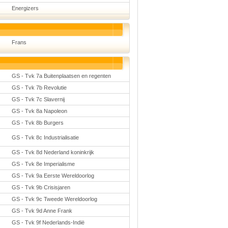
Energizers
Frans
GS - Tvk 7a Buitenplaatsen en regenten
GS - Tvk 7b Revolutie
GS - Tvk 7c Slavernij
GS - Tvk 8a Napoleon
GS - Tvk 8b Burgers
GS - Tvk 8c Industrialisatie
GS - Tvk 8d Nederland koninkrijk
GS - Tvk 8e Imperialisme
GS - Tvk 9a Eerste Wereldoorlog
GS - Tvk 9b Crisisjaren
GS - Tvk 9c Tweede Wereldoorlog
GS - Tvk 9d Anne Frank
GS - Tvk 9f Nederlands-Indië