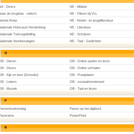
NA - Divers
NE - Alfabet
Naar de brugklas : video's
NE - Flitsen bij VLL
Nanda Roep
NE - Kinder- en jeugdliteratuur
Nationale Holocaust Herdenking
NE - Literatuur
Nationale Tuinvogeltelling
NE - Schrijven
Nationale Voorleesdagen
NE - Taal - Gedichten
O
OB - Dieren
OB - Online spelen en leren
OB - Divers
OB - Online verhalen
OB - Kijk en lees [Schooltv]
OB - Praatplaten
OB - Letters
OB - sociaal/emotioneel
OB - Muziek
OB - Taal en lezen
P
Pannenkoekendag
Pasen op het digibord
Panorama
PowerPoint
R