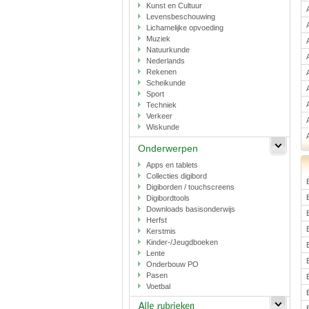
Kunst en Cultuur
Levensbeschouwing
Lichamelijke opvoeding
Muziek
Natuurkunde
Nederlands
Rekenen
Scheikunde
Sport
Techniek
Verkeer
Wiskunde
Onderwerpen
Apps en tablets
Collecties digibord
Digiborden / touchscreens
Digibordtools
Downloads basisonderwijs
Herfst
Kerstmis
Kinder-/Jeugdboeken
Lente
Onderbouw PO
Pasen
Voetbal