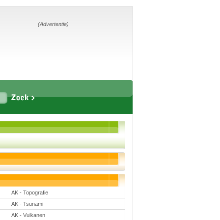
Home
Suggesties
Adverteren
(Advertentie)
Eigen
startpagina
Vakken
Aardrijkskunde
Biologie
Engels
Frans, Duits,
Chinees, Spaans
Geschiedenis
Handvaardigheid en
Tekenen
Kunst en Cultuur
AK - Topografie
Levensbeschouwing
Lichamelijke
AK - Tsunami
opvoeding
AK - Vulkanen
Muziek