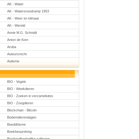
Natuurkunde
AK - Water
Nederlands
AK - Watersnoodramp 1953
Rekenen
Scheikunde
AK - Weer en klimaat
Sport
AK - Wereld
Techniek
Annie M.G. Schmidt
Verkeer
Wiskunde
Anton de Kom
Aruba
Onderwerpen
Auteursrecht
Apps en tablets
Collecties digibord
Autisme
Digiborden /
touchscreens
Digibordtools
Downloads
BIO - Vogels
basisonderwijs
Herfst
BIO - Weekdieren
Kerstmis
BIO - Zoeken in verzamelsites
Kinder-/Jeugdboeken
Lente
BIO - Zoogdieren
Onderbouw PO
Blockchain - Bitcoin
Pasen
Voetbal
Bodemdierendagen
Boeddhisme
Boekbespreking
Bordonafhankelijke software