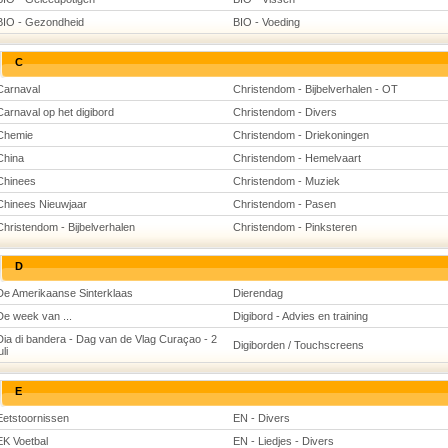
BIO - Gezondheid
BIO - Voeding
C
Carnaval
Christendom - Bijbelverhalen - OT
Carnaval op het digibord
Christendom - Divers
Chemie
Christendom - Driekoningen
China
Christendom - Hemelvaart
Chinees
Christendom - Muziek
Chinees Nieuwjaar
Christendom - Pasen
Christendom - Bijbelverhalen
Christendom - Pinksteren
D
De Amerikaanse Sinterklaas
Dierendag
De week van ...
Digibord - Advies en training
Dia di bandera - Dag van de Vlag Curaçao - 2
Digiborden / Touchscreens
uli
E
Eetstoornissen
EN - Divers
EK Voetbal
EN - Liedjes - Divers