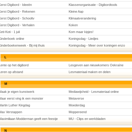
Kerst Digibord - Ideeën
Klassenorganisatie - Digibordtools
Kerst Digibord - Rekenen
Kleine Aap
Kerst Digibord - Schooltv
Klimaatverandering
Kerst Digibord - Verhalen
Koken
eti-Koti - 1 juli
Kom maar kipjes!
Kinderboek online
Koningsdag - Liedjes
Kinderboekenweek - Bij mij thuis
Koningsdag - Meer over koningen enzo
L
Lente op het digibord
Lesgeven aan nieuwkomers Oekraïne
Leren op afstand
Lesmateriaal maken en delen
M
Maak je eigen kunstwerk
Mediawijsheid - Lesmateriaal online
Maar eerst ving ik een monster
Metaverse
Martin Luther Kingdag
Moederdag
Max Verstappen
Moppereend
Maximiliaan Modderman geeft een feestje
MU - Clips en werkbladen
N