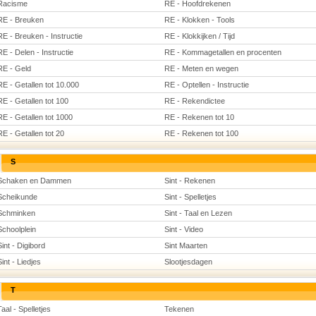
Racisme
RE - Hoofdrekenen
RE - Breuken
RE - Klokken - Tools
RE - Breuken - Instructie
RE - Klokkijken / Tijd
RE - Delen - Instructie
RE - Kommagetallen en procenten
RE - Geld
RE - Meten en wegen
RE - Getallen tot 10.000
RE - Optellen - Instructie
RE - Getallen tot 100
RE - Rekendictee
RE - Getallen tot 1000
RE - Rekenen tot 10
RE - Getallen tot 20
RE - Rekenen tot 100
S
Schaken en Dammen
Sint - Rekenen
Scheikunde
Sint - Spelletjes
Schminken
Sint - Taal en Lezen
Schoolplein
Sint - Video
Sint - Digibord
Sint Maarten
Sint - Liedjes
Slootjesdagen
T
Taal - Spelletjes
Tekenen