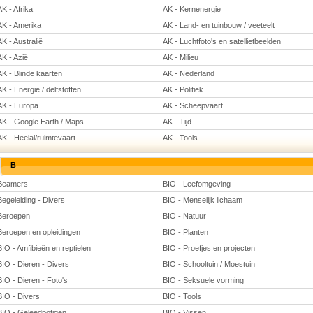
AK - Afrika
AK - Kernenergie
AK - Amerika
AK - Land- en tuinbouw / veeteelt
AK - Australië
AK - Luchtfoto's en satellietbeelden
AK - Azië
AK - Milieu
AK - Blinde kaarten
AK - Nederland
AK - Energie / delfstoffen
AK - Politiek
AK - Europa
AK - Scheepvaart
AK - Google Earth / Maps
AK - Tijd
AK - Heelal/ruimtevaart
AK - Tools
B
Beamers
BIO - Leefomgeving
Begeleiding - Divers
BIO - Menselijk lichaam
Beroepen
BIO - Natuur
Beroepen en opleidingen
BIO - Planten
BIO - Amfibieën en reptielen
BIO - Proefjes en projecten
BIO - Dieren - Divers
BIO - Schooltuin / Moestuin
BIO - Dieren - Foto's
BIO - Seksuele vorming
BIO - Divers
BIO - Tools
BIO - Geleedpotigen
BIO - Vissen