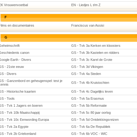
EK Vrouwenvoetbal
EN - Liedjes L t/m Z
F
Films en documentaires
Franciscus van Assisi
G
Geheimschrift
GS - Tvk 3a Kerken en kloosters
Geschiedenis canon
GS - Tvk 3b Kastelen en ridders
Google Earth - Divers
GS - Tvk 3c Karel de Grote
GS - 21ste eeuw
GS - Tvk 3d Vikingen
GS - Divers
GS - Tvk 4a Steden
GS - Ganzenbord en geheugenspel: test je
GS - Tvk 4b Kruistochten
kennis
GS - Historische kaarten
GS - Tvk 4c Dagelijks leven
GS - Tools
GS - Tvk 5a Erasmus
GS - Tvk 1 Jagers en boeren
GS - Tvk 5b Reformatie
GS - Tvk 10b Maatschappij
GS - Tvk 5c 80 jaar oorlog
GS - Tvk 10c Eenwording Europa
GS - Tvk 5d Ontdekkingsreizen
GS - Tvk 2a Egypte
GS - Tvk 6a De Republiek
GS - Tvk 2b Griekenland
GS - Tvk 6b VOC - WIC