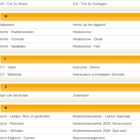
GS - Tvk 2c Rome
GS - Tvk 6c Oorlogen
H
Halloween
Herfst op het digibord
Herfst - Paddenstoelen
Hindoeïsme
Herfst - Schooltv
Hindoeïsme - Divali
Herfst - Spelletjes
Hindoeïsme - Holi
I
ICT - Video
Instructie - Divers
ICT - Webtools
Interactieve schoolplaten Schooltv
J
Jaar van het Konijn
Jodendom
K
Kerst - Liedjes, films en gedichten
Kinderboekenweek - Lekker eigenwijs
Kerst - Rekenen
Kinderboekenweek 2025: Vol avontuur!
Kerst - Verhalen
Kinderboekenweek 2026: Spot aan!
Kerst Digibord - Games
Klassenmanagement