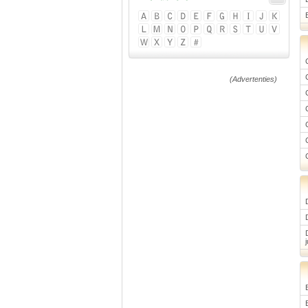
(Advertenties)
j