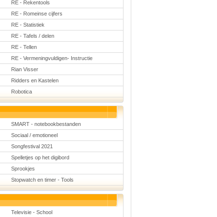
RE - Rekentools
RE - Romeinse cijfers
RE - Statistiek
RE - Tafels / delen
RE - Tellen
RE - Vermeningvuldigen- Instructie
Rian Visser
Ridders en Kastelen
Robotica
SMART - notebookbestanden
Sociaal / emotioneel
Songfestival 2021
Spelletjes op het digibord
Sprookjes
Stopwatch en timer - Tools
Televisie - School