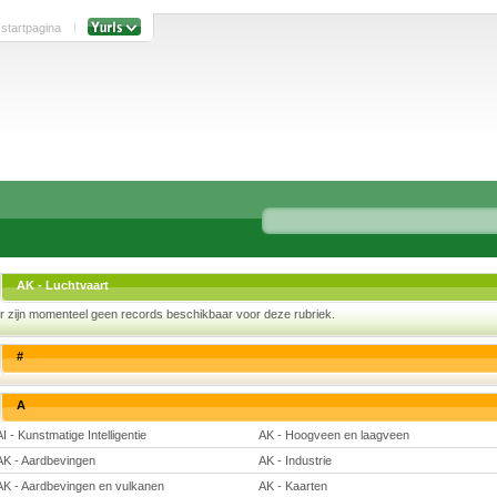
 startpagina
AK - Luchtvaart
r zijn momenteel geen records beschikbaar voor deze rubriek.
#
A
AI - Kunstmatige Intelligentie
AK - Hoogveen en laagveen
AK - Aardbevingen
AK - Industrie
AK - Aardbevingen en vulkanen
AK - Kaarten