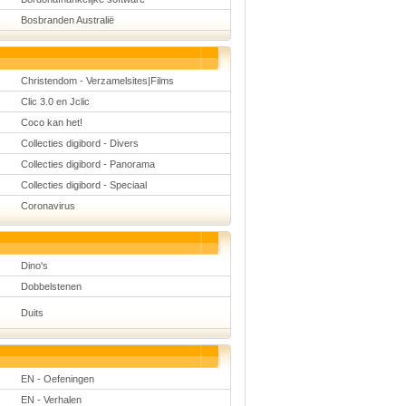
Bosbranden Australië
Christendom - Verzamelsites|Films
Clic 3.0 en Jclic
Coco kan het!
Collecties digibord - Divers
Collecties digibord - Panorama
Collecties digibord - Speciaal
Coronavirus
Dino's
Dobbelstenen
Duits
EN - Oefeningen
EN - Verhalen