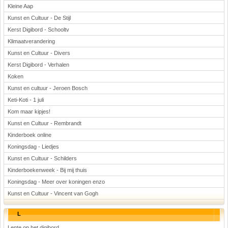
Kleine Aap
Kunst en Cultuur - De Stijl
Kerst Digibord - Schooltv
Klimaatverandering
Kunst en Cultuur - Divers
Kerst Digibord - Verhalen
Koken
Kunst en cultuur - Jeroen Bosch
Keti-Koti - 1 juli
Kom maar kipjes!
Kunst en Cultuur - Rembrandt
Kinderboek online
Koningsdag - Liedjes
Kunst en Cultuur - Schilders
Kinderboekenweek - Bij mij thuis
Koningsdag - Meer over koningen enzo
Kunst en Cultuur - Vincent van Gogh
L
Lente op het digibord