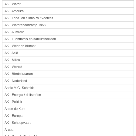
AK - Water
Rekenen
AK - Amerika
Scheikunde
AK - Land- en tuinbouw / veeteelt
Sport
AK - Watersnoodramp 1953
Techniek
AK - Australië
Verkeer
AK - Luchtfoto's en satellietbeelden
Wiskunde
AK - Weer en klimaat
Onderwerpen
AK - Azië
AK - Milieu
Apps en tablets
AK - Wereld
Collecties digibord
AK - Blinde kaarten
Digiborden / touchscreens
AK - Nederland
Digibordtools
Annie M.G. Schmidt
Downloads basisonderwijs
AK - Energie / delfstoffen
Herfst
AK - Politiek
Kerstmis
Anton de Kom
Kinder-/Jeugdboeken
AK - Europa
Lente
AK - Scheepvaart
Onderbouw PO
Aruba
Pasen