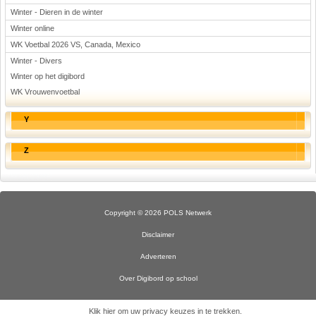
Winter - Dieren in de winter
Winter online
WK Voetbal 2026 VS, Canada, Mexico
Winter - Divers
Winter op het digibord
WK Vrouwenvoetbal
Y
Z
Copyright © 2026 POLS Netwerk
Disclaimer
Adverteren
Over Digibord op school
Klik hier om uw privacy keuzes in te trekken
.