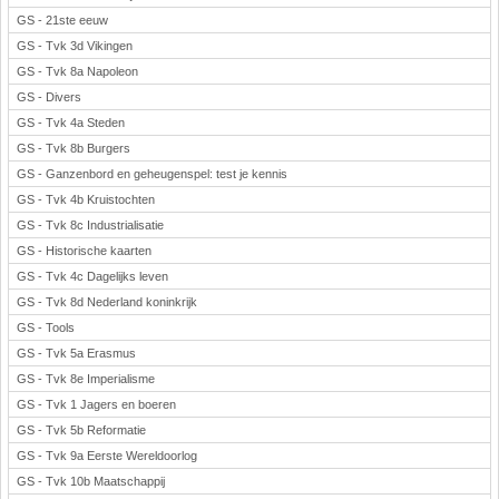
GS - 21ste eeuw
GS - Tvk 3d Vikingen
GS - Tvk 8a Napoleon
GS - Divers
GS - Tvk 4a Steden
GS - Tvk 8b Burgers
GS - Ganzenbord en geheugenspel: test je kennis
GS - Tvk 4b Kruistochten
GS - Tvk 8c Industrialisatie
GS - Historische kaarten
GS - Tvk 4c Dagelijks leven
GS - Tvk 8d Nederland koninkrijk
GS - Tools
GS - Tvk 5a Erasmus
GS - Tvk 8e Imperialisme
GS - Tvk 1 Jagers en boeren
GS - Tvk 5b Reformatie
GS - Tvk 9a Eerste Wereldoorlog
GS - Tvk 10b Maatschappij