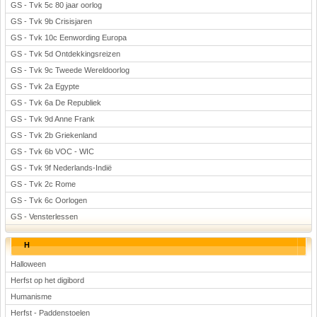
GS - Tvk 5c 80 jaar oorlog
GS - Tvk 9b Crisisjaren
GS - Tvk 10c Eenwording Europa
GS - Tvk 5d Ontdekkingsreizen
GS - Tvk 9c Tweede Wereldoorlog
GS - Tvk 2a Egypte
GS - Tvk 6a De Republiek
GS - Tvk 9d Anne Frank
GS - Tvk 2b Griekenland
GS - Tvk 6b VOC - WIC
GS - Tvk 9f Nederlands-Indië
GS - Tvk 2c Rome
GS - Tvk 6c Oorlogen
GS - Vensterlessen
H
Halloween
Herfst op het digibord
Humanisme
Herfst - Paddenstoelen