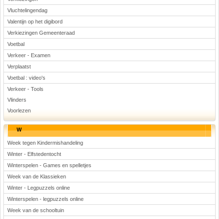
Vluchtelingendag
Valentijn op het digibord
Verkiezingen Gemeenteraad
Voetbal
Verkeer - Examen
Verplaatst
Voetbal : video's
Verkeer - Tools
Vlinders
Voorlezen
W
Week tegen Kindermishandeling
Winter - Elfstedentocht
Winterspelen - Games en spelletjes
Week van de Klassieken
Winter - Legpuzzels online
Winterspelen - legpuzzels online
Week van de schooltuin