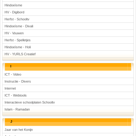
Hindoeïsme
HV - Digibord
Herfst - Schooltv
Hindoeïsme - Divali
HV - Vouwen
Herfst - Spelletjes
Hindoeïsme - Holi
HV - YURLS Creatief
I
ICT - Video
Instructie - Divers
Internet
ICT - Webtools
Interactieve schoolplaten Schooltv
Islam - Ramadan
J
Jaar van het Konijn