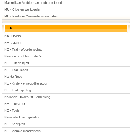
Maximiliaan Modderman geeft een feestje
MU - Clips en werkbladen
MU - Paul van Coeverden - animaties
N
NA - Divers
NE - Alfabet
NE - Taal - Woordenschat
Naar de brugklas : video's
NE - Flitsen bij VLL
NE - Taal / lezen
Nanda Roep
NE - Kinder- en jeugdliteratuur
NE - Taal / spelling
Nationale Holocaust Herdenking
NE - Literatuur
NE - Tools
Nationale Tuinvogeltelling
NE - Schrijven
NE - Visuele discriminatie