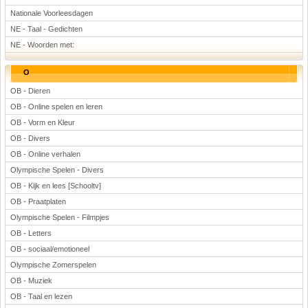
Nationale Voorleesdagen
NE - Taal - Gedichten
NE - Woorden met:
O
OB - Dieren
OB - Online spelen en leren
OB - Vorm en Kleur
OB - Divers
OB - Online verhalen
Olympische Spelen - Divers
OB - Kijk en lees [Schooltv]
OB - Praatplaten
Olympische Spelen - Filmpjes
OB - Letters
OB - sociaal/emotioneel
Olympische Zomerspelen
OB - Muziek
OB - Taal en lezen