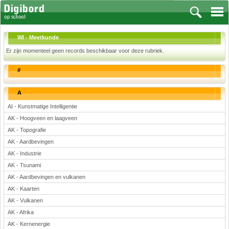
WI - Meetkunde
Er zijn momenteel geen records beschikbaar voor deze rubriek.
#
Vakken
Aardrijkskunde
A
Biologie
AI - Kunstmatige Intelligentie
Engels
AK - Hoogveen en laagveen
Frans, Duits, Chinees, Spaans
AK - Topografie
Geschiedenis
AK - Aardbevingen
AK - Industrie
Handvaardigheid en Tekenen
AK - Tsunami
Kunst en Cultuur
AK - Aardbevingen en vulkanen
Levensbeschouwing
AK - Kaarten
Lichamelijke opvoeding
AK - Vulkanen
Muziek
AK - Afrika
Natuurkunde
AK - Kernenergie
Nederlands