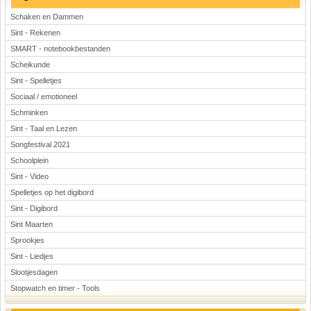
Schaken en Dammen
Sint - Rekenen
SMART - notebookbestanden
Scheikunde
Sint - Spelletjes
Sociaal / emotioneel
Schminken
Sint - Taal en Lezen
Songfestival 2021
Schoolplein
Sint - Video
Spelletjes op het digibord
Sint - Digibord
Sint Maarten
Sprookjes
Sint - Liedjes
Slootjesdagen
Stopwatch en timer - Tools