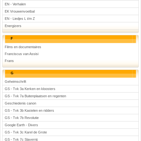
EN - Verhalen
EK Vrouwenvoetbal
EN - Liedjes L t/m Z
Energizers
F
Films en documentaires
Franciscus van Assisi
Frans
G
Geheimschrift
GS - Tvk 3a Kerken en kloosters
GS - Tvk 7a Buitenplaatsen en regenten
Geschiedenis canon
GS - Tvk 3b Kastelen en ridders
GS - Tvk 7b Revolutie
Google Earth - Divers
GS - Tvk 3c Karel de Grote
GS - Tvk 7c Slavernij