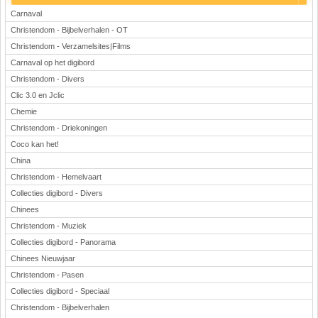
Carnaval
Christendom - Bijbelverhalen - OT
Christendom - Verzamelsites|Films
Carnaval op het digibord
Christendom - Divers
Clic 3.0 en Jclic
Chemie
Christendom - Driekoningen
Coco kan het!
China
Christendom - Hemelvaart
Collecties digibord - Divers
Chinees
Christendom - Muziek
Collecties digibord - Panorama
Chinees Nieuwjaar
Christendom - Pasen
Collecties digibord - Speciaal
Christendom - Bijbelverhalen