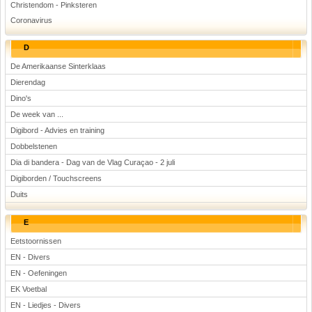
Christendom - Pinksteren
Coronavirus
D
De Amerikaanse Sinterklaas
Dierendag
Dino's
De week van ...
Digibord - Advies en training
Dobbelstenen
Dia di bandera - Dag van de Vlag Curaçao - 2 juli
Digiborden / Touchscreens
Duits
E
Eetstoornissen
EN - Divers
EN - Oefeningen
EK Voetbal
EN - Liedjes - Divers