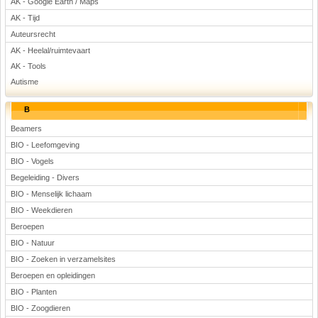
AK - Google Earth / Maps
Voetbal
AK - Tijd
Auteursrecht
AK - Heelal/ruimtevaart
AK - Tools
Autisme
B
(Advertenties)
Beamers
BIO - Leefomgeving
BIO - Vogels
Begeleiding - Divers
BIO - Menselijk lichaam
BIO - Weekdieren
Beroepen
BIO - Natuur
BIO - Zoeken in verzamelsites
Beroepen en opleidingen
BIO - Planten
BIO - Zoogdieren