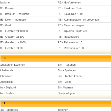
Racisme
RE - Hoofdrekenen
RE - Breuken
RE - Klokken - Tools
RE - Breuken - Instructie
RE - Klokkijken / Tijd
RE - Delen - Instructie
RE - Kommagetallen en procenten
RE - Geld
RE - Meten en wegen
RE - Getallen tot 10.000
RE - Optellen - Instructie
RE - Getallen tot 100
RE - Rekendictee
RE - Getallen tot 1000
RE - Rekenen tot 10
RE - Getallen tot 20
RE - Rekenen tot 100
S
Schaken en Dammen
Sint - Rekenen
Scheikunde
Sint - Spelletjes
Schminken
Sint - Taal en Lezen
Schoolplein
Sint - Video
Sint - Digibord
Sint Maarten
Sint - Liedjes
Slootjesdagen
T
Taal - Spelletjes
Tekenen