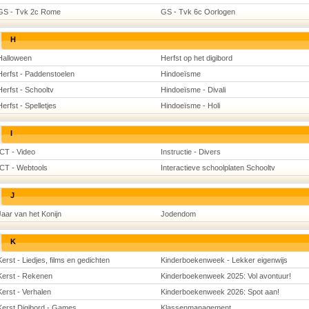
GS - Tvk 2c Rome
GS - Tvk 6c Oorlogen
H
Halloween
Herfst op het digibord
Herfst - Paddenstoelen
Hindoeïsme
Herfst - Schooltv
Hindoeïsme - Divali
Herfst - Spelletjes
Hindoeïsme - Holi
I
ICT - Video
Instructie - Divers
ICT - Webtools
Interactieve schoolplaten Schooltv
J
Jaar van het Konijn
Jodendom
K
Kerst - Liedjes, films en gedichten
Kinderboekenweek - Lekker eigenwijs
Kerst - Rekenen
Kinderboekenweek 2025: Vol avontuur!
Kerst - Verhalen
Kinderboekenweek 2026: Spot aan!
Kerst Digibord - Games
Klassenmanagement