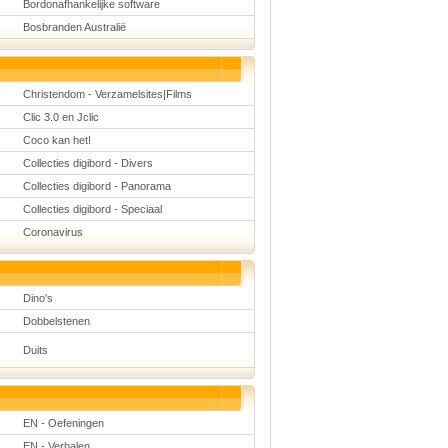
Bordonafhankelijke software
Bosbranden Australië
Christendom - Verzamelsites|Films
Clic 3.0 en Jclic
Coco kan het!
Collecties digibord - Divers
Collecties digibord - Panorama
Collecties digibord - Speciaal
Coronavirus
Dino's
Dobbelstenen
Duits
EN - Oefeningen
EN - Verhalen