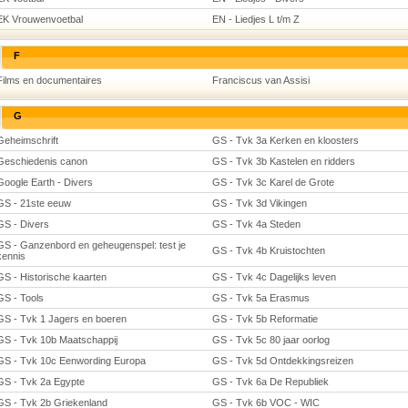
EK Vrouwenvoetbal
EN - Liedjes L t/m Z
F
Films en documentaires
Franciscus van Assisi
G
Geheimschrift
GS - Tvk 3a Kerken en kloosters
Geschiedenis canon
GS - Tvk 3b Kastelen en ridders
Google Earth - Divers
GS - Tvk 3c Karel de Grote
GS - 21ste eeuw
GS - Tvk 3d Vikingen
GS - Divers
GS - Tvk 4a Steden
GS - Ganzenbord en geheugenspel: test je
GS - Tvk 4b Kruistochten
kennis
GS - Historische kaarten
GS - Tvk 4c Dagelijks leven
GS - Tools
GS - Tvk 5a Erasmus
GS - Tvk 1 Jagers en boeren
GS - Tvk 5b Reformatie
GS - Tvk 10b Maatschappij
GS - Tvk 5c 80 jaar oorlog
GS - Tvk 10c Eenwording Europa
GS - Tvk 5d Ontdekkingsreizen
GS - Tvk 2a Egypte
GS - Tvk 6a De Republiek
GS - Tvk 2b Griekenland
GS - Tvk 6b VOC - WIC