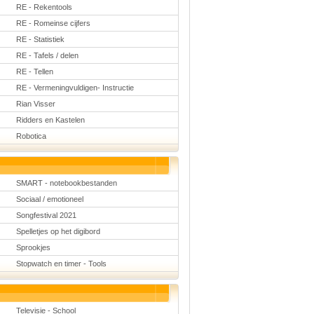
RE - Rekentools
RE - Romeinse cijfers
RE - Statistiek
RE - Tafels / delen
RE - Tellen
RE - Vermeningvuldigen- Instructie
Rian Visser
Ridders en Kastelen
Robotica
SMART - notebookbestanden
Sociaal / emotioneel
Songfestival 2021
Spelletjes op het digibord
Sprookjes
Stopwatch en timer - Tools
Televisie - School