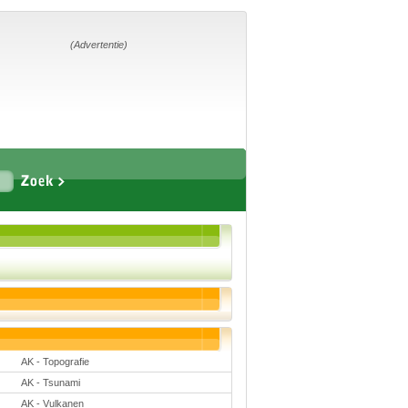
Home
Suggesties
Adverteren
(Advertentie)
Eigen
startpagina
Vakken
Aardrijkskunde
Biologie
Engels
Frans, Duits,
Chinees, Spaans
Geschiedenis
Handvaardigheid en
Tekenen
Kunst en Cultuur
AK - Topografie
Levensbeschouwing
Lichamelijke
AK - Tsunami
opvoeding
Muziek
AK - Vulkanen