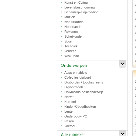
Kunst en Cultuur
Levensbeschouwing
Lichamelijke opvoeding
Muziek
Natuurkunde
Nederlands
Rekenen
Scheikunde
Sport
Techniek
Verkeer
Wiskunde
Onderwerpen
Apps en tablets
Collecties digibord
Digiborden / touchscreens
Digibordtools
Downloads basisonderwijs
Herfst
Kerstmis
Kinder-/Jeugdboeken
Lente
Onderbouw PO
Pasen
Voetbal