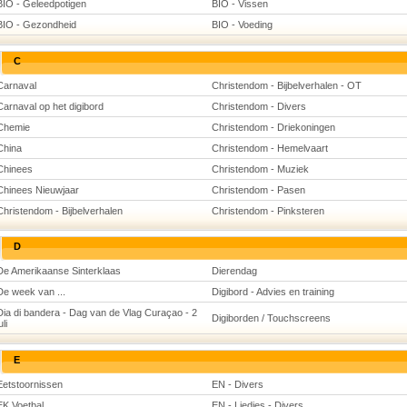
BIO - Geleedpotigen
BIO - Vissen
BIO - Gezondheid
BIO - Voeding
C
Carnaval
Christendom - Bijbelverhalen - OT
Carnaval op het digibord
Christendom - Divers
Chemie
Christendom - Driekoningen
China
Christendom - Hemelvaart
Chinees
Christendom - Muziek
Chinees Nieuwjaar
Christendom - Pasen
Christendom - Bijbelverhalen
Christendom - Pinksteren
D
De Amerikaanse Sinterklaas
Dierendag
De week van ...
Digibord - Advies en training
Dia di bandera - Dag van de Vlag Curaçao - 2
Digiborden / Touchscreens
uli
E
Eetstoornissen
EN - Divers
EK Voetbal
EN - Liedjes - Divers