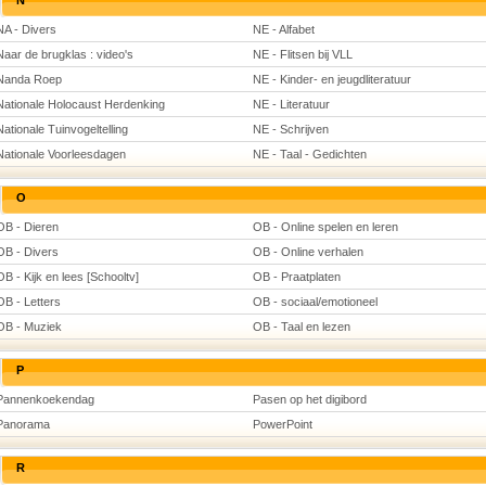
N
NA - Divers
NE - Alfabet
Naar de brugklas : video's
NE - Flitsen bij VLL
Nanda Roep
NE - Kinder- en jeugdliteratuur
Nationale Holocaust Herdenking
NE - Literatuur
Nationale Tuinvogeltelling
NE - Schrijven
Nationale Voorleesdagen
NE - Taal - Gedichten
O
OB - Dieren
OB - Online spelen en leren
OB - Divers
OB - Online verhalen
OB - Kijk en lees [Schooltv]
OB - Praatplaten
OB - Letters
OB - sociaal/emotioneel
OB - Muziek
OB - Taal en lezen
P
Pannenkoekendag
Pasen op het digibord
Panorama
PowerPoint
R