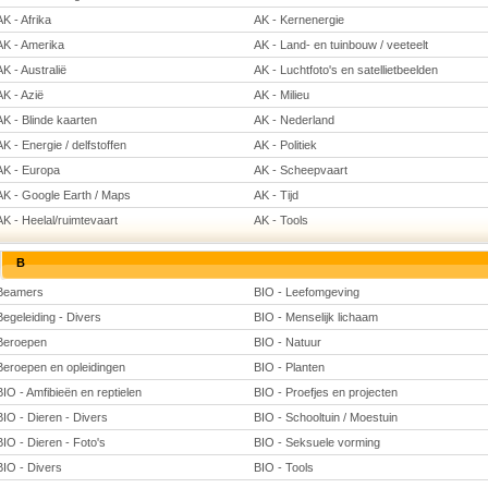
AK - Afrika
AK - Kernenergie
AK - Amerika
AK - Land- en tuinbouw / veeteelt
AK - Australië
AK - Luchtfoto's en satellietbeelden
AK - Azië
AK - Milieu
AK - Blinde kaarten
AK - Nederland
AK - Energie / delfstoffen
AK - Politiek
AK - Europa
AK - Scheepvaart
AK - Google Earth / Maps
AK - Tijd
AK - Heelal/ruimtevaart
AK - Tools
B
Beamers
BIO - Leefomgeving
Begeleiding - Divers
BIO - Menselijk lichaam
Beroepen
BIO - Natuur
Beroepen en opleidingen
BIO - Planten
BIO - Amfibieën en reptielen
BIO - Proefjes en projecten
BIO - Dieren - Divers
BIO - Schooltuin / Moestuin
BIO - Dieren - Foto's
BIO - Seksuele vorming
BIO - Divers
BIO - Tools