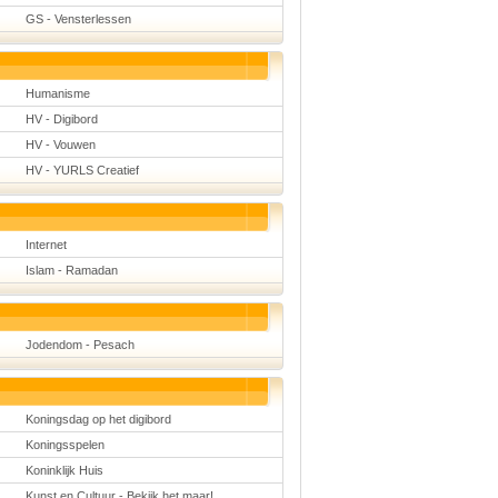
GS - Vensterlessen
Humanisme
HV - Digibord
HV - Vouwen
HV - YURLS Creatief
Internet
Islam - Ramadan
Jodendom - Pesach
Koningsdag op het digibord
Koningsspelen
Koninklijk Huis
Kunst en Cultuur - Bekijk het maar!