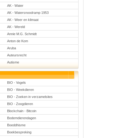
Natuurkunde
AK - Water
Nederlands
AK - Watersnoodramp 1953
Rekenen
Scheikunde
AK - Weer en klimaat
Sport
AK - Wereld
Techniek
Verkeer
Annie M.G. Schmidt
Wiskunde
Anton de Kom
Onderwerpen
Aruba
Apps en tablets
Auteursrecht
Collecties digibord
Autisme
Digiborden /
touchscreens
Digibordtools
Downloads
basisonderwijs
BIO - Vogels
Herfst
BIO - Weekdieren
Kerstmis
Kinder-/Jeugdboeken
BIO - Zoeken in verzamelsites
Lente
BIO - Zoogdieren
Onderbouw PO
Blockchain - Bitcoin
Pasen
Voetbal
Bodemdierendagen
Boeddhisme
Boekbespreking