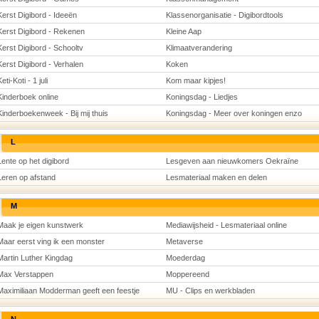
Kerst Digibord - Ideeën
Klassenorganisatie - Digibordtools
Kerst Digibord - Rekenen
Kleine Aap
Kerst Digibord - Schooltv
Klimaatverandering
Kerst Digibord - Verhalen
Koken
eti-Koti - 1 juli
Kom maar kipjes!
Kinderboek online
Koningsdag - Liedjes
Kinderboekenweek - Bij mij thuis
Koningsdag - Meer over koningen enzo
L
Lente op het digibord
Lesgeven aan nieuwkomers Oekraïne
Leren op afstand
Lesmateriaal maken en delen
M
Maak je eigen kunstwerk
Mediawijsheid - Lesmateriaal online
Maar eerst ving ik een monster
Metaverse
Martin Luther Kingdag
Moederdag
Max Verstappen
Moppereend
Maximiliaan Modderman geeft een feestje
MU - Clips en werkbladen