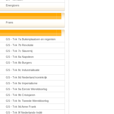
Energizers
Frans
GS - Tvk 7a Buitenplaatsen en regenten
GS - Tvk 7b Revolutie
GS - Tvk 7c Slavernij
GS - Tvk 8a Napoleon
GS - Tvk 8b Burgers
GS - Tvk 8c Industrialisatie
GS - Tvk 8d Nederland koninkrijk
GS - Tvk 8e Imperialisme
GS - Tvk 9a Eerste Wereldoorlog
GS - Tvk 9b Crisisjaren
GS - Tvk 9c Tweede Wereldoorlog
GS - Tvk 9d Anne Frank
GS - Tvk 9f Nederlands-Indië