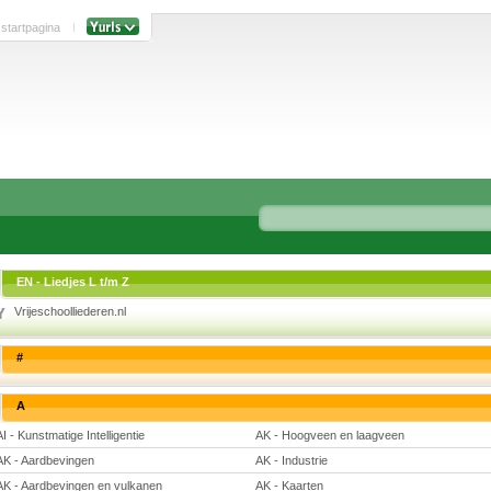
 startpagina
EN - Liedjes L t/m Z
Vrijeschoolliederen.nl
#
A
AI - Kunstmatige Intelligentie
AK - Hoogveen en laagveen
AK - Aardbevingen
AK - Industrie
AK - Aardbevingen en vulkanen
AK - Kaarten