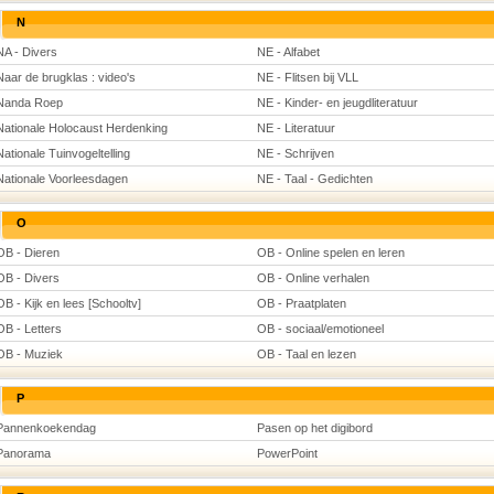
N
NA - Divers
NE - Alfabet
Naar de brugklas : video's
NE - Flitsen bij VLL
Nanda Roep
NE - Kinder- en jeugdliteratuur
Nationale Holocaust Herdenking
NE - Literatuur
Nationale Tuinvogeltelling
NE - Schrijven
Nationale Voorleesdagen
NE - Taal - Gedichten
O
OB - Dieren
OB - Online spelen en leren
OB - Divers
OB - Online verhalen
OB - Kijk en lees [Schooltv]
OB - Praatplaten
OB - Letters
OB - sociaal/emotioneel
OB - Muziek
OB - Taal en lezen
P
Pannenkoekendag
Pasen op het digibord
Panorama
PowerPoint