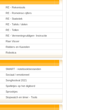
RE - Rekentools
RE - Romeinse cijfers
RE - Statistiek
RE - Tafels / delen
RE - Tellen
RE - Vermeningvuldigen- Instructie
Rian Visser
Ridders en Kastelen
Robotica
SMART - notebookbestanden
Sociaal / emotioneel
Songfestival 2021
Spelletjes op het digibord
Sprookjes
Stopwatch en timer - Tools