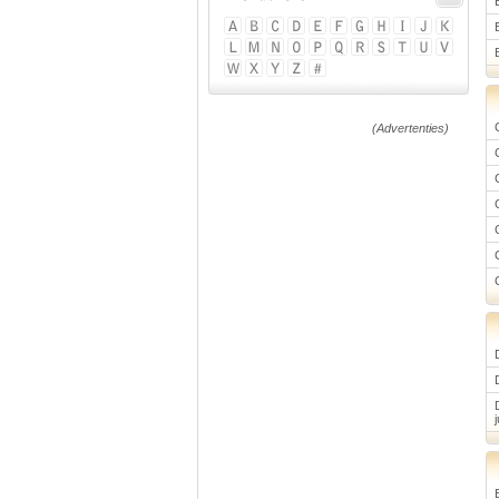
(Advertenties)
j