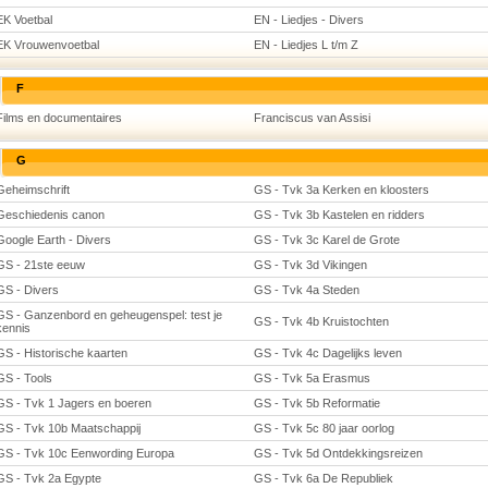
EK Voetbal
EN - Liedjes - Divers
EK Vrouwenvoetbal
EN - Liedjes L t/m Z
F
Films en documentaires
Franciscus van Assisi
G
Geheimschrift
GS - Tvk 3a Kerken en kloosters
Geschiedenis canon
GS - Tvk 3b Kastelen en ridders
Google Earth - Divers
GS - Tvk 3c Karel de Grote
GS - 21ste eeuw
GS - Tvk 3d Vikingen
GS - Divers
GS - Tvk 4a Steden
GS - Ganzenbord en geheugenspel: test je
GS - Tvk 4b Kruistochten
kennis
GS - Historische kaarten
GS - Tvk 4c Dagelijks leven
GS - Tools
GS - Tvk 5a Erasmus
GS - Tvk 1 Jagers en boeren
GS - Tvk 5b Reformatie
GS - Tvk 10b Maatschappij
GS - Tvk 5c 80 jaar oorlog
GS - Tvk 10c Eenwording Europa
GS - Tvk 5d Ontdekkingsreizen
GS - Tvk 2a Egypte
GS - Tvk 6a De Republiek