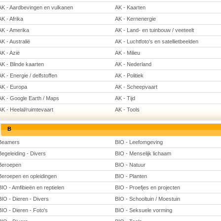
AK - Aardbevingen en vulkanen
AK - Kaarten
AK - Afrika
AK - Kernenergie
AK - Amerika
AK - Land- en tuinbouw / veeteelt
AK - Australië
AK - Luchtfoto's en satellietbeelden
AK - Azië
AK - Milieu
AK - Blinde kaarten
AK - Nederland
AK - Energie / delfstoffen
AK - Politiek
AK - Europa
AK - Scheepvaart
AK - Google Earth / Maps
AK - Tijd
AK - Heelal/ruimtevaart
AK - Tools
B
Beamers
BIO - Leefomgeving
Begeleiding - Divers
BIO - Menselijk lichaam
Beroepen
BIO - Natuur
Beroepen en opleidingen
BIO - Planten
BIO - Amfibieën en reptielen
BIO - Proefjes en projecten
BIO - Dieren - Divers
BIO - Schooltuin / Moestuin
BIO - Dieren - Foto's
BIO - Seksuele vorming