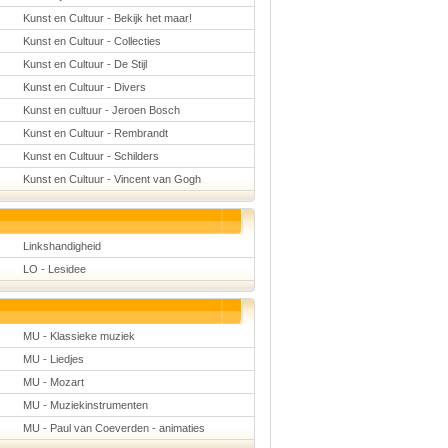
Kunst en Cultuur - Bekijk het maar!
Kunst en Cultuur - Collecties
Kunst en Cultuur - De Stijl
Kunst en Cultuur - Divers
Kunst en cultuur - Jeroen Bosch
Kunst en Cultuur - Rembrandt
Kunst en Cultuur - Schilders
Kunst en Cultuur - Vincent van Gogh
Linkshandigheid
LO - Lesidee
MU - Klassieke muziek
MU - Liedjes
MU - Mozart
MU - Muziekinstrumenten
MU - Paul van Coeverden - animaties