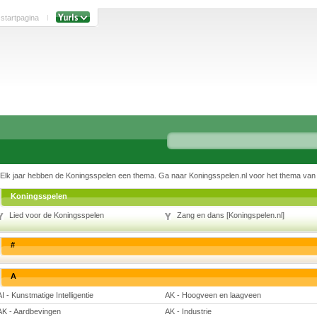
 startpagina
Elk jaar hebben de Koningsspelen een thema. Ga naar Koningsspelen.nl voor het thema van d
Koningsspelen
Lied voor de Koningsspelen
Zang en dans [Koningspelen.nl]
#
A
AI - Kunstmatige Intelligentie
AK - Hoogveen en laagveen
AK - Aardbevingen
AK - Industrie