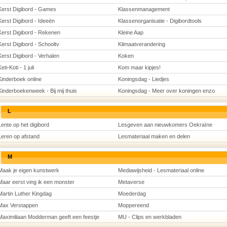
Kerst Digibord - Games
Klassenmanagement
Kerst Digibord - Ideeën
Klassenorganisatie - Digibordtools
Kerst Digibord - Rekenen
Kleine Aap
Kerst Digibord - Schooltv
Klimaatverandering
Kerst Digibord - Verhalen
Koken
eti-Koti - 1 juli
Kom maar kipjes!
Kinderboek online
Koningsdag - Liedjes
Kinderboekenweek - Bij mij thuis
Koningsdag - Meer over koningen enzo
L
Lente op het digibord
Lesgeven aan nieuwkomers Oekraïne
Leren op afstand
Lesmateriaal maken en delen
M
Maak je eigen kunstwerk
Mediawijsheid - Lesmateriaal online
Maar eerst ving ik een monster
Metaverse
Martin Luther Kingdag
Moederdag
Max Verstappen
Moppereend
Maximiliaan Modderman geeft een feestje
MU - Clips en werkbladen