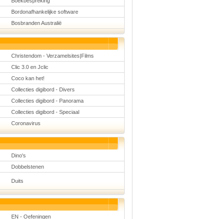
Boekbespreking
Bordonafhankelijke software
Bosbranden Australië
Christendom - Verzamelsites|Films
Clic 3.0 en Jclic
Coco kan het!
Collecties digibord - Divers
Collecties digibord - Panorama
Collecties digibord - Speciaal
Coronavirus
Dino's
Dobbelstenen
Duits
EN - Oefeningen