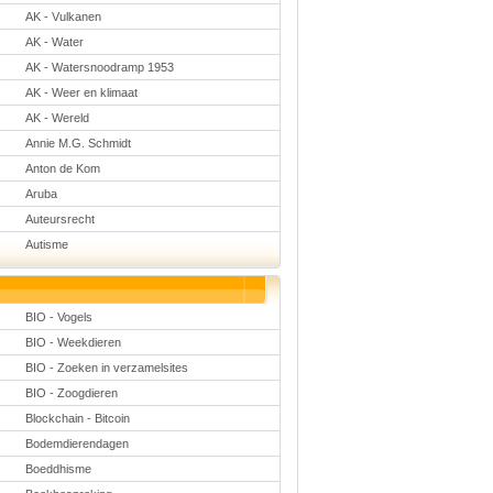
Natuurkunde
AK - Vulkanen
Nederlands
AK - Water
Rekenen
Scheikunde
AK - Watersnoodramp 1953
Sport
AK - Weer en klimaat
Techniek
Verkeer
AK - Wereld
Wiskunde
Annie M.G. Schmidt
Onderwerpen
Anton de Kom
Aruba
Apps en tablets
Collecties digibord
Auteursrecht
Digiborden /
touchscreens
Autisme
Digibordtools
Downloads
basisonderwijs
Herfst
BIO - Vogels
Kerstmis
BIO - Weekdieren
Kinder-/Jeugdboeken
Lente
BIO - Zoeken in verzamelsites
Onderbouw PO
BIO - Zoogdieren
Pasen
Voetbal
Blockchain - Bitcoin
Bodemdierendagen
Boeddhisme