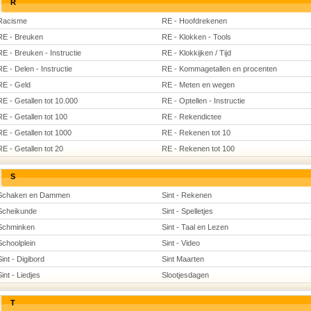
R
Racisme
RE - Hoofdrekenen
RE - Breuken
RE - Klokken - Tools
RE - Breuken - Instructie
RE - Klokkijken / Tijd
RE - Delen - Instructie
RE - Kommagetallen en procenten
RE - Geld
RE - Meten en wegen
RE - Getallen tot 10.000
RE - Optellen - Instructie
RE - Getallen tot 100
RE - Rekendictee
RE - Getallen tot 1000
RE - Rekenen tot 10
RE - Getallen tot 20
RE - Rekenen tot 100
S
Schaken en Dammen
Sint - Rekenen
Scheikunde
Sint - Spelletjes
Schminken
Sint - Taal en Lezen
Schoolplein
Sint - Video
Sint - Digibord
Sint Maarten
Sint - Liedjes
Slootjesdagen
T