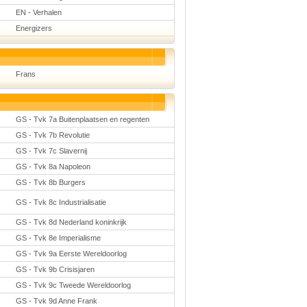
EN - Verhalen
Energizers
Frans
GS - Tvk 7a Buitenplaatsen en regenten
GS - Tvk 7b Revolutie
GS - Tvk 7c Slavernij
GS - Tvk 8a Napoleon
GS - Tvk 8b Burgers
GS - Tvk 8c Industrialisatie
GS - Tvk 8d Nederland koninkrijk
GS - Tvk 8e Imperialisme
GS - Tvk 9a Eerste Wereldoorlog
GS - Tvk 9b Crisisjaren
GS - Tvk 9c Tweede Wereldoorlog
GS - Tvk 9d Anne Frank