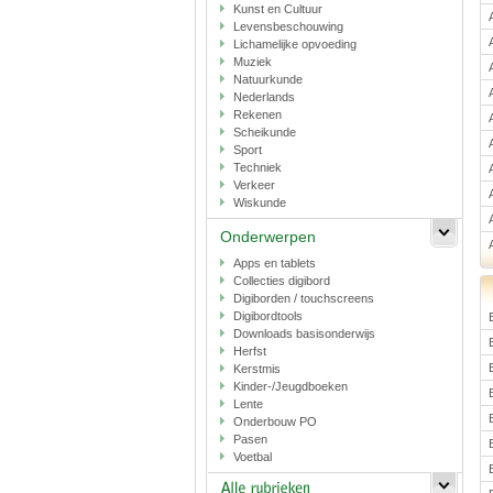
Kunst en Cultuur
Levensbeschouwing
Lichamelijke opvoeding
Muziek
Natuurkunde
Nederlands
Rekenen
Scheikunde
Sport
Techniek
Verkeer
Wiskunde
Onderwerpen
Apps en tablets
Collecties digibord
Digiborden / touchscreens
Digibordtools
Downloads basisonderwijs
Herfst
Kerstmis
Kinder-/Jeugdboeken
Lente
Onderbouw PO
Pasen
Voetbal