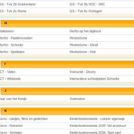
GS - Tvk 2b Griekenland
GS - Tvk 6b VOC - WIC
GS - Tvk 2c Rome
GS - Tvk 6c Oorlogen
H
Halloween
Herfst op het digibord
Herfst - Paddenstoelen
Hindoeïsme
Herfst - Schooltv
Hindoeïsme - Divali
Herfst - Spelletjes
Hindoeïsme - Holi
I
ICT - Video
Instructie - Divers
ICT - Webtools
Interactieve schoolplaten Schooltv
J
Jaar van het Konijn
Jodendom
K
Kerst - Liedjes, films en gedichten
Kinderboekenweek - Lekker eigenwijs
Kerst - Rekenen
Kinderboekenweek 2025: Vol avontuur!
Kerst - Verhalen
Kinderboekenweek 2026: Spot aan!