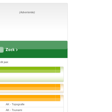
Home
Suggesties
Adverteren
(Advertentie)
Eigen
startpagina
Vakken
it jaar.
Aardrijkskunde
Biologie
Engels
Frans, Duits,
Chinees, Spaans
Geschiedenis
Handvaardigheid en
Tekenen
Kunst en Cultuur
Levensbeschouwing
Lichamelijke
AK - Topografie
opvoeding
AK - Tsunami
Muziek