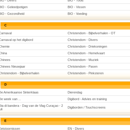
BIO - Divers
BIO - Tools
BIO - Geleedpotigen
BIO - Vissen
BIO - Gezondheid
BIO - Voeding
C
Carnaval
Christendom - Bijbelverhalen - OT
Carnaval op het digibord
Christendom - Divers
Chemie
Christendom - Driekoningen
China
Christendom - Hemelvaart
Chinees
Christendom - Muziek
Chinees Nieuwjaar
Christendom - Pasen
Christendom - Bijbelverhalen
Christendom - Pinksteren
D
De Amerikaanse Sinterklaas
Dierendag
De week van ...
Digibord - Advies en training
Dia di bandera - Dag van de Vlag Curaçao - 2
Digiborden / Touchscreens
uli
E
Eetstoornissen
EN - Divers