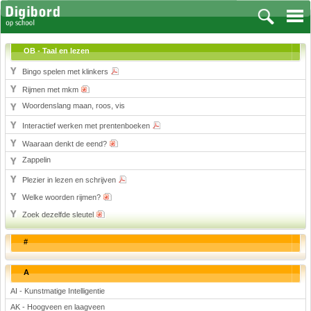
OB - Taal en lezen
Bingo spelen met klinkers
Rijmen met mkm
Vakken
Woordenslang maan, roos, vis
Aardrijkskunde
Interactief werken met prentenboeken
Biologie
Waaraan denkt de eend?
Engels
Zappelin
Frans, Duits, Chinees, Spaans
Plezier in lezen en schrijven
Geschiedenis
Welke woorden rijmen?
Handvaardigheid en Tekenen
Zoek dezelfde sleutel
Kunst en Cultuur
#
Levensbeschouwing
Lichamelijke opvoeding
A
Muziek
AI - Kunstmatige Intelligentie
Natuurkunde
AK - Hoogveen en laagveen
Nederlands