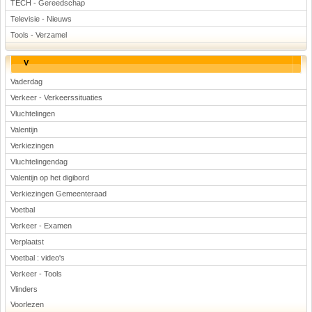
TECH - Gereedschap
Televisie - Nieuws
Tools - Verzamel
V
Vaderdag
Verkeer - Verkeerssituaties
Vluchtelingen
Valentijn
Verkiezingen
Vluchtelingendag
Valentijn op het digibord
Verkiezingen Gemeenteraad
Voetbal
Verkeer - Examen
Verplaatst
Voetbal : video's
Verkeer - Tools
Vlinders
Voorlezen