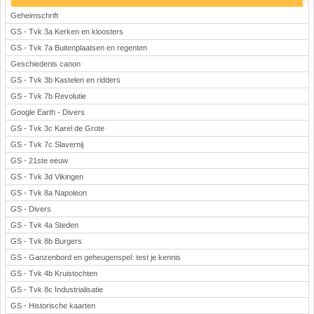
Geheimschrift
GS - Tvk 3a Kerken en kloosters
GS - Tvk 7a Buitenplaatsen en regenten
Geschiedenis canon
GS - Tvk 3b Kastelen en ridders
GS - Tvk 7b Revolutie
Google Earth - Divers
GS - Tvk 3c Karel de Grote
GS - Tvk 7c Slavernij
GS - 21ste eeuw
GS - Tvk 3d Vikingen
GS - Tvk 8a Napoleon
GS - Divers
GS - Tvk 4a Steden
GS - Tvk 8b Burgers
GS - Ganzenbord en geheugenspel: test je kennis
GS - Tvk 4b Kruistochten
GS - Tvk 8c Industrialisatie
GS - Historische kaarten