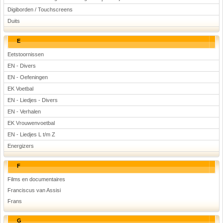
Digiborden / Touchscreens
Duits
E
Eetstoornissen
EN - Divers
EN - Oefeningen
EK Voetbal
EN - Liedjes - Divers
EN - Verhalen
EK Vrouwenvoetbal
EN - Liedjes L t/m Z
Energizers
F
Films en documentaires
Franciscus van Assisi
Frans
G