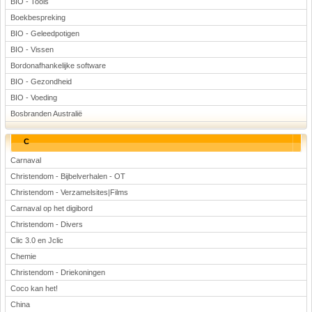
BIO - Tools
Boekbespreking
BIO - Geleedpotigen
BIO - Vissen
Bordonafhankelijke software
BIO - Gezondheid
BIO - Voeding
Bosbranden Australië
C
Carnaval
Christendom - Bijbelverhalen - OT
Christendom - Verzamelsites|Films
Carnaval op het digibord
Christendom - Divers
Clic 3.0 en Jclic
Chemie
Christendom - Driekoningen
Coco kan het!
China