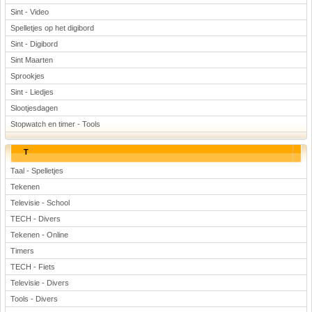
Sint - Video
Spelletjes op het digibord
Sint - Digibord
Sint Maarten
Sprookjes
Sint - Liedjes
Slootjesdagen
Stopwatch en timer - Tools
T
Taal - Spelletjes
Tekenen
Televisie - School
TECH - Divers
Tekenen - Online
Timers
TECH - Fiets
Televisie - Divers
Tools - Divers