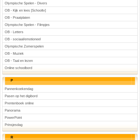
Olympische Spelen - Divers
OB - Kijk en lees [Schooltv]
OB - Praatplaten
Olympische Spelen - Filmpjes
OB - Letters
OB - sociaal/emotioneel
Olympische Zomerspelen
OB - Muziek
OB - Taal en lezen
Online schoolbord
P
Pannenkoekendag
Pasen op het digibord
Prentenboek online
Panorama
PowerPoint
Prinsjesdag
R