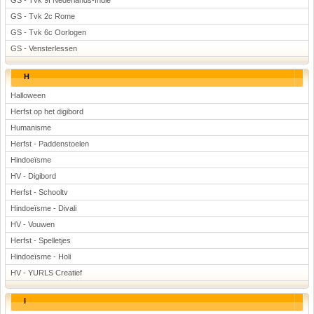
GS - Tvk 9f Nederlands-Indië
GS - Tvk 2c Rome
GS - Tvk 6c Oorlogen
GS - Vensterlessen
H
Halloween
Herfst op het digibord
Humanisme
Herfst - Paddenstoelen
Hindoeïsme
HV - Digibord
Herfst - Schooltv
Hindoeïsme - Divali
HV - Vouwen
Herfst - Spelletjes
Hindoeïsme - Holi
HV - YURLS Creatief
I