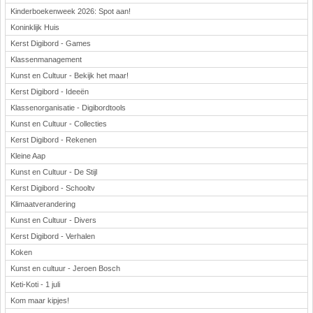
Kinderboekenweek 2026: Spot aan!
Koninklijk Huis
Kerst Digibord - Games
Klassenmanagement
Kunst en Cultuur - Bekijk het maar!
Kerst Digibord - Ideeën
Klassenorganisatie - Digibordtools
Kunst en Cultuur - Collecties
Kerst Digibord - Rekenen
Kleine Aap
Kunst en Cultuur - De Stijl
Kerst Digibord - Schooltv
Klimaatverandering
Kunst en Cultuur - Divers
Kerst Digibord - Verhalen
Koken
Kunst en cultuur - Jeroen Bosch
Keti-Koti - 1 juli
Kom maar kipjes!