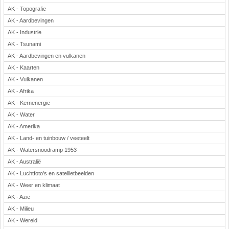
AK - Topografie
Rekenen
AK - Aardbevingen
Scheikunde
AK - Industrie
Sport
AK - Tsunami
Techniek
AK - Aardbevingen en vulkanen
Verkeer
AK - Kaarten
Wiskunde
AK - Vulkanen
Onderwerpen
AK - Afrika
AK - Kernenergie
Apps en tablets
AK - Water
Collecties digibord
AK - Amerika
Digiborden / touchscreens
AK - Land- en tuinbouw / veeteelt
Digibordtools
AK - Watersnoodramp 1953
Downloads basisonderwijs
AK - Australië
Herfst
AK - Luchtfoto's en satellietbeelden
Kerstmis
AK - Weer en klimaat
Kinder-/Jeugdboeken
AK - Azië
Lente
AK - Milieu
Onderbouw PO
AK - Wereld
Pasen