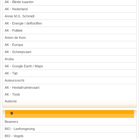
AK - Blinde kaarten
Voetbal
AK - Nederland
Annie M.G. Schmidt
AK - Energie / delfstoffen
AK - Politiek
Anton de Kom
AK - Europa
AK - Scheepvaart
(Advertenties)
Aruba
AK - Google Earth / Maps
AK - Tijd
Auteursrecht
AK - Heelal/ruimtevaart
AK - Tools
Autisme
B
Beamers
BIO - Leefomgeving
BIO - Vogels