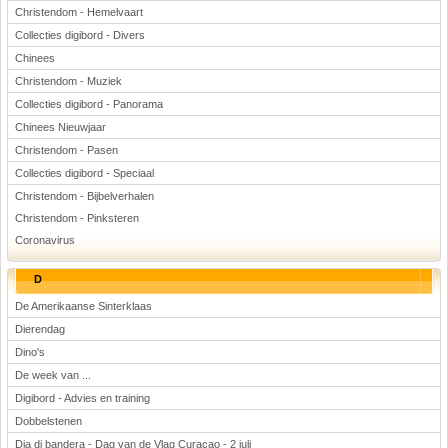
Christendom - Hemelvaart
Collecties digibord - Divers
Chinees
Christendom - Muziek
Collecties digibord - Panorama
Chinees Nieuwjaar
Christendom - Pasen
Collecties digibord - Speciaal
Christendom - Bijbelverhalen
Christendom - Pinksteren
Coronavirus
D
De Amerikaanse Sinterklaas
Dierendag
Dino's
De week van ...
Digibord - Advies en training
Dobbelstenen
Dia di bandera - Dag van de Vlag Curaçao - 2 juli