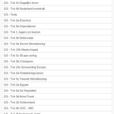
GS - Tvk 4c Dagelijks leven
GS - Tvk 8d Nederland koninkrijk
GS - Tools
GS - Tvk 5a Erasmus
GS - Tvk 8e Imperialisme
GS - Tvk 1 Jagers en boeren
GS - Tvk 5b Reformatie
GS - Tvk 9a Eerste Wereldoorlog
GS - Tvk 10b Maatschappij
GS - Tvk 5c 80 jaar oorlog
GS - Tvk 9b Crisisjaren
GS - Tvk 10c Eenwording Europa
GS - Tvk 5d Ontdekkingsreizen
GS - Tvk 9c Tweede Wereldoorlog
GS - Tvk 2a Egypte
GS - Tvk 6a De Republiek
GS - Tvk 9d Anne Frank
GS - Tvk 2b Griekenland
GS - Tvk 6b VOC - WIC