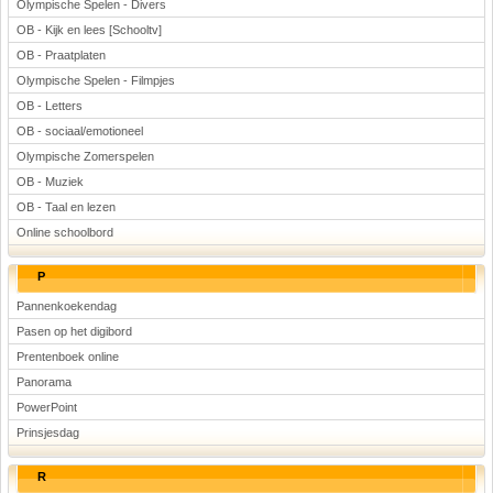
Olympische Spelen - Divers
OB - Kijk en lees [Schooltv]
OB - Praatplaten
Olympische Spelen - Filmpjes
OB - Letters
OB - sociaal/emotioneel
Olympische Zomerspelen
OB - Muziek
OB - Taal en lezen
Online schoolbord
P
Pannenkoekendag
Pasen op het digibord
Prentenboek online
Panorama
PowerPoint
Prinsjesdag
R