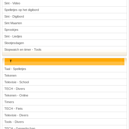
Sint - Video
Spelletjes op het digibord
Sint - Digibord
Sint Maarten
Sprookjes
Sint - Liedjes
Slootjesdagen
Stopwatch en timer - Tools
T
Taal - Spelletjes
Tekenen
Televisie - School
TECH - Divers
Tekenen - Online
Timers
TECH - Fiets
Televisie - Divers
Tools - Divers
TECH - Gereedschap