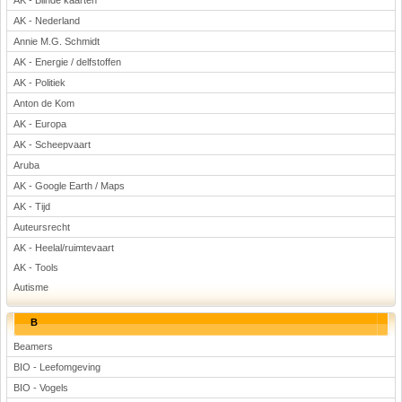
AK - Blinde kaarten
Voetbal
AK - Nederland
Annie M.G. Schmidt
AK - Energie / delfstoffen
AK - Politiek
Anton de Kom
AK - Europa
AK - Scheepvaart
(Advertenties)
Aruba
AK - Google Earth / Maps
AK - Tijd
Auteursrecht
AK - Heelal/ruimtevaart
AK - Tools
Autisme
B
Beamers
BIO - Leefomgeving
BIO - Vogels