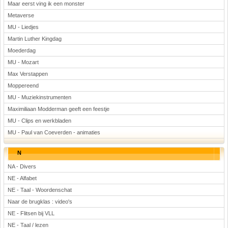
Maar eerst ving ik een monster
Metaverse
MU - Liedjes
Martin Luther Kingdag
Moederdag
MU - Mozart
Max Verstappen
Moppereend
MU - Muziekinstrumenten
Maximiliaan Modderman geeft een feestje
MU - Clips en werkbladen
MU - Paul van Coeverden - animaties
N
NA - Divers
NE - Alfabet
NE - Taal - Woordenschat
Naar de brugklas : video's
NE - Flitsen bij VLL
NE - Taal / lezen