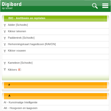
BIO - Amfibieën en reptielen
Adder [Schooltv]
Kikker tekenen
Vakken
Paddentrek [Schooltv]
Herkenningskaart hagedissen [RAVON]
Aardrijkskunde
Kikker vouwen
Biologie
Engels
Frans, Duits, Chinees, Spaans
Kameleon [Schooltv]
Geschiedenis
Kikkers
Handvaardigheid en Tekenen
Kunst en Cultuur
#
Levensbeschouwing
Lichamelijke opvoeding
A
Muziek
AI - Kunstmatige Intelligentie
Natuurkunde
AK - Hoogveen en laagveen
Nederlands