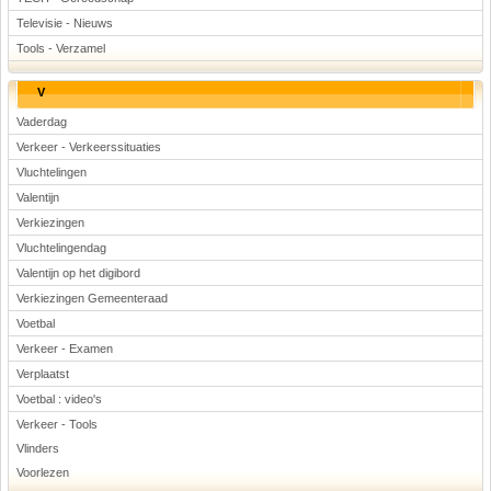
Televisie - Nieuws
Tools - Verzamel
V
Vaderdag
Verkeer - Verkeerssituaties
Vluchtelingen
Valentijn
Verkiezingen
Vluchtelingendag
Valentijn op het digibord
Verkiezingen Gemeenteraad
Voetbal
Verkeer - Examen
Verplaatst
Voetbal : video's
Verkeer - Tools
Vlinders
Voorlezen