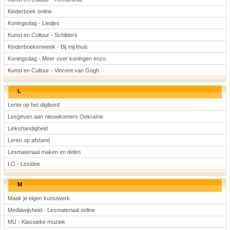
Kinderboek online
Koningsdag - Liedjes
Kunst en Cultuur - Schilders
Kinderboekenweek - Bij mij thuis
Koningsdag - Meer over koningen enzo
Kunst en Cultuur - Vincent van Gogh
L
Lente op het digibord
Lesgeven aan nieuwkomers Oekraïne
Linkshandigheid
Leren op afstand
Lesmateriaal maken en delen
LO - Lesidee
M
Maak je eigen kunstwerk
Mediawijsheid - Lesmateriaal online
MU - Klassieke muziek