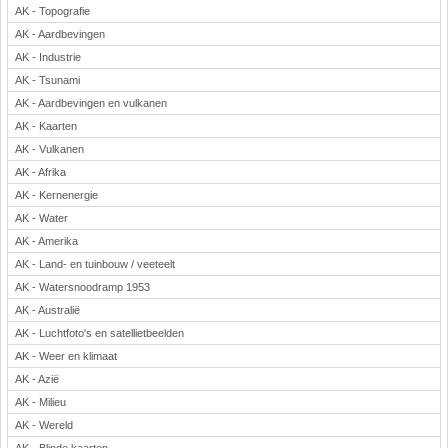
AK - Topografie
Rekenen
AK - Aardbevingen
Scheikunde
AK - Industrie
Sport
AK - Tsunami
Techniek
AK - Aardbevingen en vulkanen
Verkeer
AK - Kaarten
Wiskunde
AK - Vulkanen
AK - Afrika
Onderwerpen
AK - Kernenergie
Apps en tablets
AK - Water
Collecties digibord
AK - Amerika
Digiborden / touchscreens
AK - Land- en tuinbouw / veeteelt
Digibordtools
AK - Watersnoodramp 1953
Downloads basisonderwijs
AK - Australië
Herfst
AK - Luchtfoto's en satellietbeelden
Kerstmis
AK - Weer en klimaat
Kinder-/Jeugdboeken
AK - Azië
Lente
AK - Milieu
Onderbouw PO
AK - Wereld
Pasen