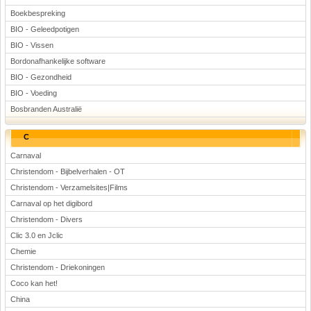
Boekbespreking
BIO - Geleedpotigen
BIO - Vissen
Bordonafhankelijke software
BIO - Gezondheid
BIO - Voeding
Bosbranden Australië
C
Carnaval
Christendom - Bijbelverhalen - OT
Christendom - Verzamelsites|Films
Carnaval op het digibord
Christendom - Divers
Clic 3.0 en Jclic
Chemie
Christendom - Driekoningen
Coco kan het!
China