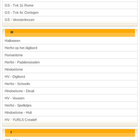
GS - Tvk 2c Rome
GS - Tvk 6c Oorlogen
GS - Vensterlessen
H
Halloween
Herfst op het digibord
Humanisme
Herfst - Paddenstoelen
Hindoeïsme
HV - Digibord
Herfst - Schooltv
Hindoeïsme - Divali
HV - Vouwen
Herfst - Spelletjes
Hindoeïsme - Holi
HV - YURLS Creatief
I