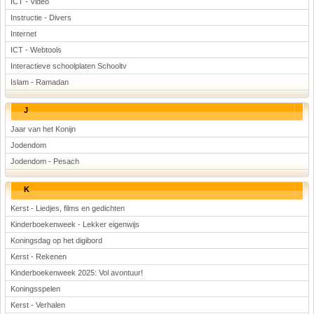
ICT - Video
Instructie - Divers
Internet
ICT - Webtools
Interactieve schoolplaten Schooltv
Islam - Ramadan
J
Jaar van het Konijn
Jodendom
Jodendom - Pesach
K
Kerst - Liedjes, films en gedichten
Kinderboekenweek - Lekker eigenwijs
Koningsdag op het digibord
Kerst - Rekenen
Kinderboekenweek 2025: Vol avontuur!
Koningsspelen
Kerst - Verhalen