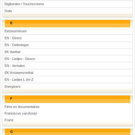
Digiborden / Touchscreens
Duits
E
Eetstoornissen
EN - Divers
EN - Oefeningen
EK Voetbal
EN - Liedjes - Divers
EN - Verhalen
EK Vrouwenvoetbal
EN - Liedjes L t/m Z
Energizers
F
Films en documentaires
Franciscus van Assisi
Frans
G