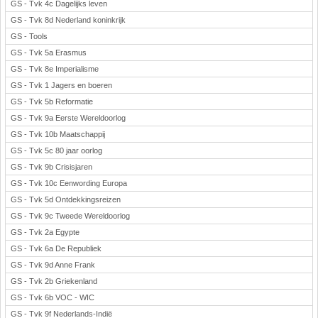
GS - Tvk 4c Dagelijks leven
GS - Tvk 8d Nederland koninkrijk
GS - Tools
GS - Tvk 5a Erasmus
GS - Tvk 8e Imperialisme
GS - Tvk 1 Jagers en boeren
GS - Tvk 5b Reformatie
GS - Tvk 9a Eerste Wereldoorlog
GS - Tvk 10b Maatschappij
GS - Tvk 5c 80 jaar oorlog
GS - Tvk 9b Crisisjaren
GS - Tvk 10c Eenwording Europa
GS - Tvk 5d Ontdekkingsreizen
GS - Tvk 9c Tweede Wereldoorlog
GS - Tvk 2a Egypte
GS - Tvk 6a De Republiek
GS - Tvk 9d Anne Frank
GS - Tvk 2b Griekenland
GS - Tvk 6b VOC - WIC
GS - Tvk 9f Nederlands-Indië