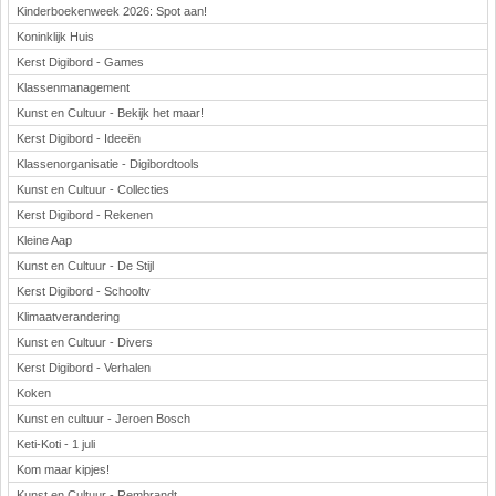
Kinderboekenweek 2026: Spot aan!
Koninklijk Huis
Kerst Digibord - Games
Klassenmanagement
Kunst en Cultuur - Bekijk het maar!
Kerst Digibord - Ideeën
Klassenorganisatie - Digibordtools
Kunst en Cultuur - Collecties
Kerst Digibord - Rekenen
Kleine Aap
Kunst en Cultuur - De Stijl
Kerst Digibord - Schooltv
Klimaatverandering
Kunst en Cultuur - Divers
Kerst Digibord - Verhalen
Koken
Kunst en cultuur - Jeroen Bosch
Keti-Koti - 1 juli
Kom maar kipjes!
Kunst en Cultuur - Rembrandt