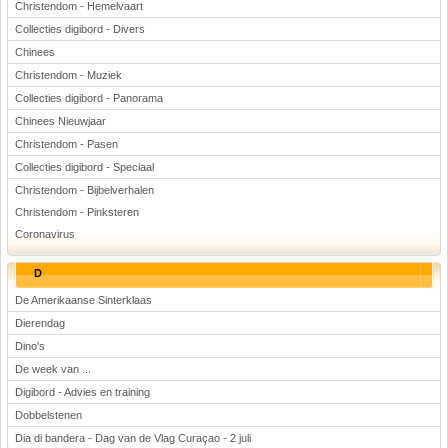
Christendom - Hemelvaart
Collecties digibord - Divers
Chinees
Christendom - Muziek
Collecties digibord - Panorama
Chinees Nieuwjaar
Christendom - Pasen
Collecties digibord - Speciaal
Christendom - Bijbelverhalen
Christendom - Pinksteren
Coronavirus
D
De Amerikaanse Sinterklaas
Dierendag
Dino's
De week van ...
Digibord - Advies en training
Dobbelstenen
Dia di bandera - Dag van de Vlag Curaçao - 2 juli