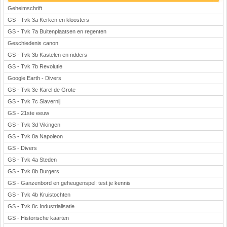
Geheimschrift
GS - Tvk 3a Kerken en kloosters
GS - Tvk 7a Buitenplaatsen en regenten
Geschiedenis canon
GS - Tvk 3b Kastelen en ridders
GS - Tvk 7b Revolutie
Google Earth - Divers
GS - Tvk 3c Karel de Grote
GS - Tvk 7c Slavernij
GS - 21ste eeuw
GS - Tvk 3d Vikingen
GS - Tvk 8a Napoleon
GS - Divers
GS - Tvk 4a Steden
GS - Tvk 8b Burgers
GS - Ganzenbord en geheugenspel: test je kennis
GS - Tvk 4b Kruistochten
GS - Tvk 8c Industrialisatie
GS - Historische kaarten