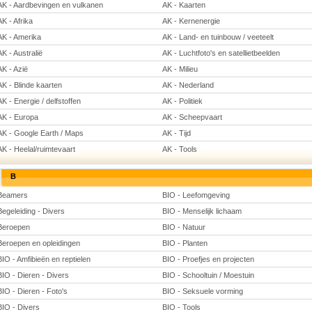
AK - Aardbevingen en vulkanen
AK - Kaarten
AK - Afrika
AK - Kernenergie
AK - Amerika
AK - Land- en tuinbouw / veeteelt
AK - Australië
AK - Luchtfoto's en satellietbeelden
AK - Azië
AK - Milieu
AK - Blinde kaarten
AK - Nederland
AK - Energie / delfstoffen
AK - Politiek
AK - Europa
AK - Scheepvaart
AK - Google Earth / Maps
AK - Tijd
AK - Heelal/ruimtevaart
AK - Tools
B
Beamers
BIO - Leefomgeving
Begeleiding - Divers
BIO - Menselijk lichaam
Beroepen
BIO - Natuur
Beroepen en opleidingen
BIO - Planten
BIO - Amfibieën en reptielen
BIO - Proefjes en projecten
BIO - Dieren - Divers
BIO - Schooltuin / Moestuin
BIO - Dieren - Foto's
BIO - Seksuele vorming
BIO - Divers
BIO - Tools