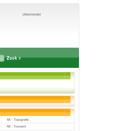
Home
Suggesties
Adverteren
(Advertentie)
Eigen
startpagina
Vakken
Aardrijkskunde
Biologie
Engels
Frans, Duits,
Chinees, Spaans
Geschiedenis
Handvaardigheid en
Tekenen
Kunst en Cultuur
Levensbeschouwing
AK - Topografie
Lichamelijke
opvoeding
AK - Tsunami
Muziek