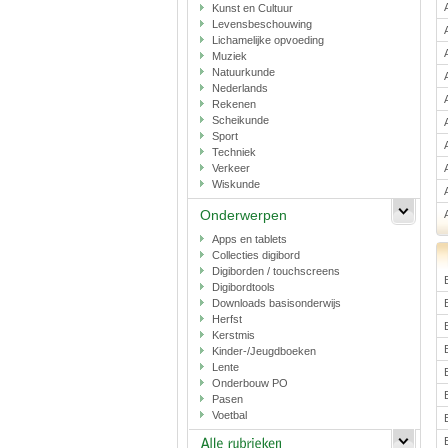
Kunst en Cultuur
Levensbeschouwing
Lichamelijke opvoeding
Muziek
Natuurkunde
Nederlands
Rekenen
Scheikunde
Sport
Techniek
Verkeer
Wiskunde
Onderwerpen
Apps en tablets
Collecties digibord
Digiborden / touchscreens
Digibordtools
Downloads basisonderwijs
Herfst
Kerstmis
Kinder-/Jeugdboeken
Lente
Onderbouw PO
Pasen
Voetbal