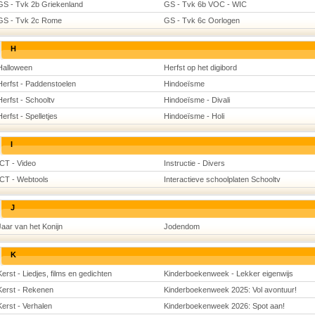
GS - Tvk 2b Griekenland
GS - Tvk 6b VOC - WIC
GS - Tvk 2c Rome
GS - Tvk 6c Oorlogen
H
Halloween
Herfst op het digibord
Herfst - Paddenstoelen
Hindoeïsme
Herfst - Schooltv
Hindoeïsme - Divali
Herfst - Spelletjes
Hindoeïsme - Holi
I
ICT - Video
Instructie - Divers
ICT - Webtools
Interactieve schoolplaten Schooltv
J
Jaar van het Konijn
Jodendom
K
Kerst - Liedjes, films en gedichten
Kinderboekenweek - Lekker eigenwijs
Kerst - Rekenen
Kinderboekenweek 2025: Vol avontuur!
Kerst - Verhalen
Kinderboekenweek 2026: Spot aan!