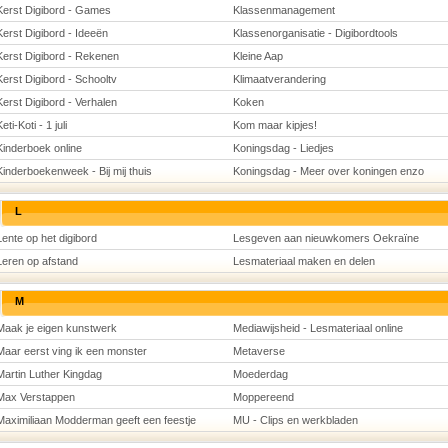
Kerst Digibord - Games
Klassenmanagement
Kerst Digibord - Ideeën
Klassenorganisatie - Digibordtools
Kerst Digibord - Rekenen
Kleine Aap
Kerst Digibord - Schooltv
Klimaatverandering
Kerst Digibord - Verhalen
Koken
eti-Koti - 1 juli
Kom maar kipjes!
Kinderboek online
Koningsdag - Liedjes
Kinderboekenweek - Bij mij thuis
Koningsdag - Meer over koningen enzo
L
Lente op het digibord
Lesgeven aan nieuwkomers Oekraïne
Leren op afstand
Lesmateriaal maken en delen
M
Maak je eigen kunstwerk
Mediawijsheid - Lesmateriaal online
Maar eerst ving ik een monster
Metaverse
Martin Luther Kingdag
Moederdag
Max Verstappen
Moppereend
Maximiliaan Modderman geeft een feestje
MU - Clips en werkbladen