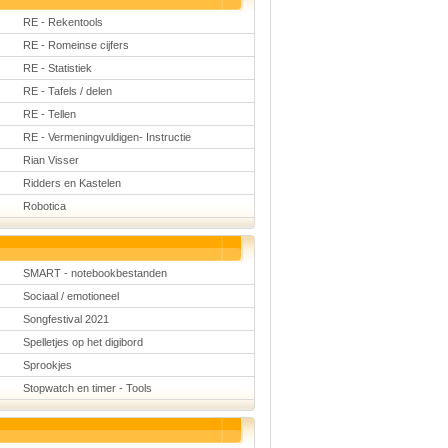
RE - Rekentools
RE - Romeinse cijfers
RE - Statistiek
RE - Tafels / delen
RE - Tellen
RE - Vermeningvuldigen- Instructie
Rian Visser
Ridders en Kastelen
Robotica
SMART - notebookbestanden
Sociaal / emotioneel
Songfestival 2021
Spelletjes op het digibord
Sprookjes
Stopwatch en timer - Tools