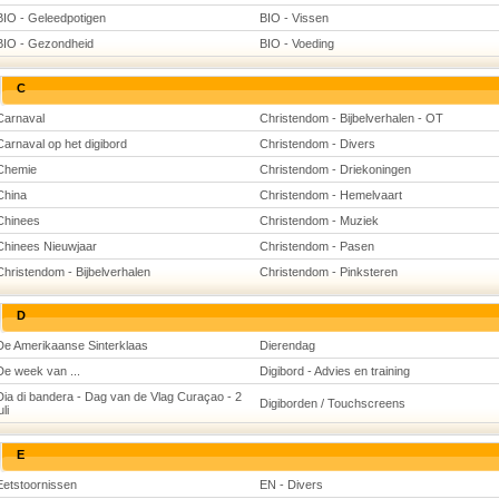
BIO - Geleedpotigen
BIO - Vissen
BIO - Gezondheid
BIO - Voeding
C
Carnaval
Christendom - Bijbelverhalen - OT
Carnaval op het digibord
Christendom - Divers
Chemie
Christendom - Driekoningen
China
Christendom - Hemelvaart
Chinees
Christendom - Muziek
Chinees Nieuwjaar
Christendom - Pasen
Christendom - Bijbelverhalen
Christendom - Pinksteren
D
De Amerikaanse Sinterklaas
Dierendag
De week van ...
Digibord - Advies en training
Dia di bandera - Dag van de Vlag Curaçao - 2
Digiborden / Touchscreens
uli
E
Eetstoornissen
EN - Divers