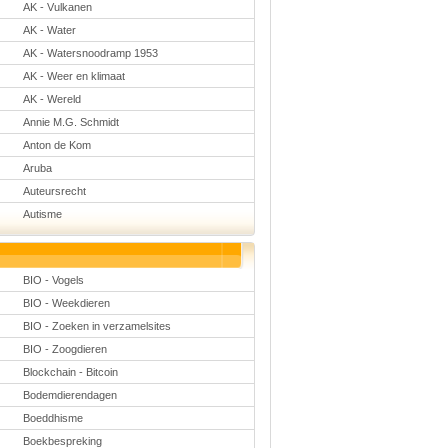
AK - Vulkanen
Natuurkunde
Nederlands
AK - Water
Rekenen
AK - Watersnoodramp 1953
Scheikunde
Sport
AK - Weer en klimaat
Techniek
AK - Wereld
Verkeer
Annie M.G. Schmidt
Wiskunde
Anton de Kom
Onderwerpen
Aruba
Apps en tablets
Auteursrecht
Collecties digibord
Digiborden /
Autisme
touchscreens
Digibordtools
Downloads
basisonderwijs
BIO - Vogels
Herfst
Kerstmis
BIO - Weekdieren
Kinder-/Jeugdboeken
BIO - Zoeken in verzamelsites
Lente
Onderbouw PO
BIO - Zoogdieren
Pasen
Blockchain - Bitcoin
Voetbal
Bodemdierendagen
Boeddhisme
Boekbespreking