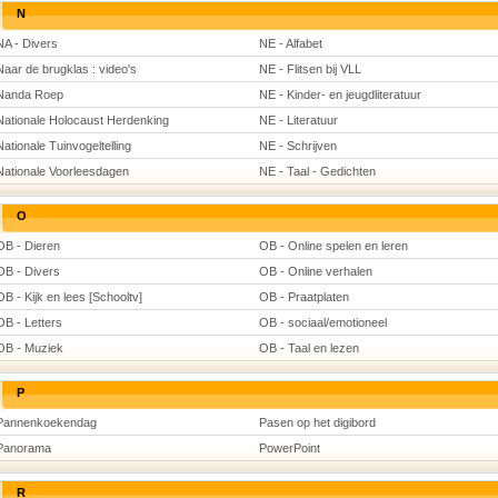
N
NA - Divers
NE - Alfabet
Naar de brugklas : video's
NE - Flitsen bij VLL
Nanda Roep
NE - Kinder- en jeugdliteratuur
Nationale Holocaust Herdenking
NE - Literatuur
Nationale Tuinvogeltelling
NE - Schrijven
Nationale Voorleesdagen
NE - Taal - Gedichten
O
OB - Dieren
OB - Online spelen en leren
OB - Divers
OB - Online verhalen
OB - Kijk en lees [Schooltv]
OB - Praatplaten
OB - Letters
OB - sociaal/emotioneel
OB - Muziek
OB - Taal en lezen
P
Pannenkoekendag
Pasen op het digibord
Panorama
PowerPoint
R