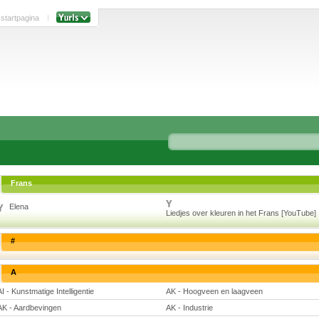
 startpagina
Frans
Elena
Liedjes over kleuren in het Frans [YouTube]
#
A
AI - Kunstmatige Intelligentie
AK - Hoogveen en laagveen
AK - Aardbevingen
AK - Industrie