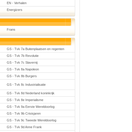
EN - Verhalen
Energizers
Frans
GS - Tvk 7a Buitenplaatsen en regenten
GS - Tvk 7b Revolutie
GS - Tvk 7c Slavernij
GS - Tvk 8a Napoleon
GS - Tvk 8b Burgers
GS - Tvk 8c Industrialisatie
GS - Tvk 8d Nederland koninkrijk
GS - Tvk 8e Imperialisme
GS - Tvk 9a Eerste Wereldoorlog
GS - Tvk 9b Crisisjaren
GS - Tvk 9c Tweede Wereldoorlog
GS - Tvk 9d Anne Frank