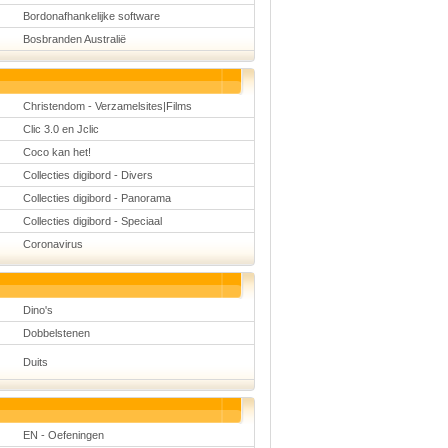
Bordonafhankelijke software
Bosbranden Australië
Christendom - Verzamelsites|Films
Clic 3.0 en Jclic
Coco kan het!
Collecties digibord - Divers
Collecties digibord - Panorama
Collecties digibord - Speciaal
Coronavirus
Dino's
Dobbelstenen
Duits
EN - Oefeningen