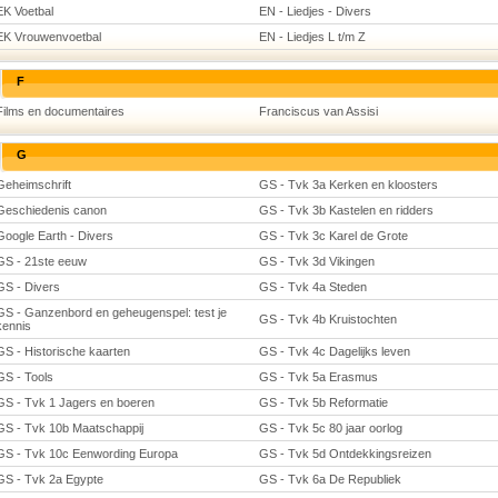
EK Voetbal
EN - Liedjes - Divers
EK Vrouwenvoetbal
EN - Liedjes L t/m Z
F
Films en documentaires
Franciscus van Assisi
G
Geheimschrift
GS - Tvk 3a Kerken en kloosters
Geschiedenis canon
GS - Tvk 3b Kastelen en ridders
Google Earth - Divers
GS - Tvk 3c Karel de Grote
GS - 21ste eeuw
GS - Tvk 3d Vikingen
GS - Divers
GS - Tvk 4a Steden
GS - Ganzenbord en geheugenspel: test je
GS - Tvk 4b Kruistochten
kennis
GS - Historische kaarten
GS - Tvk 4c Dagelijks leven
GS - Tools
GS - Tvk 5a Erasmus
GS - Tvk 1 Jagers en boeren
GS - Tvk 5b Reformatie
GS - Tvk 10b Maatschappij
GS - Tvk 5c 80 jaar oorlog
GS - Tvk 10c Eenwording Europa
GS - Tvk 5d Ontdekkingsreizen
GS - Tvk 2a Egypte
GS - Tvk 6a De Republiek