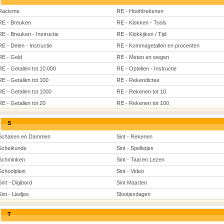
Racisme
RE - Hoofdrekenen
RE - Breuken
RE - Klokken - Tools
RE - Breuken - Instructie
RE - Klokkijken / Tijd
RE - Delen - Instructie
RE - Kommagetallen en procenten
RE - Geld
RE - Meten en wegen
RE - Getallen tot 10.000
RE - Optellen - Instructie
RE - Getallen tot 100
RE - Rekendictee
RE - Getallen tot 1000
RE - Rekenen tot 10
RE - Getallen tot 20
RE - Rekenen tot 100
S
Schaken en Dammen
Sint - Rekenen
Scheikunde
Sint - Spelletjes
Schminken
Sint - Taal en Lezen
Schoolplein
Sint - Video
Sint - Digibord
Sint Maarten
Sint - Liedjes
Slootjesdagen
T