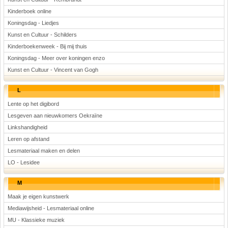
Kinderboek online
Koningsdag - Liedjes
Kunst en Cultuur - Schilders
Kinderboekenweek - Bij mij thuis
Koningsdag - Meer over koningen enzo
Kunst en Cultuur - Vincent van Gogh
L
Lente op het digibord
Lesgeven aan nieuwkomers Oekraïne
Linkshandigheid
Leren op afstand
Lesmateriaal maken en delen
LO - Lesidee
M
Maak je eigen kunstwerk
Mediawijsheid - Lesmateriaal online
MU - Klassieke muziek