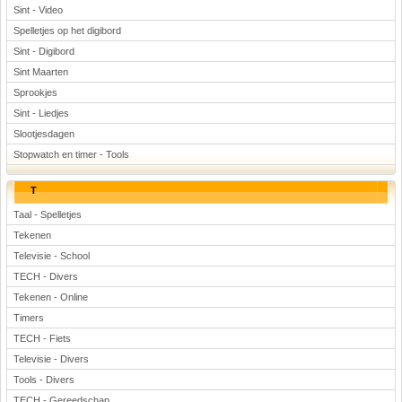
Sint - Video
Spelletjes op het digibord
Sint - Digibord
Sint Maarten
Sprookjes
Sint - Liedjes
Slootjesdagen
Stopwatch en timer - Tools
T
Taal - Spelletjes
Tekenen
Televisie - School
TECH - Divers
Tekenen - Online
Timers
TECH - Fiets
Televisie - Divers
Tools - Divers
TECH - Gereedschap