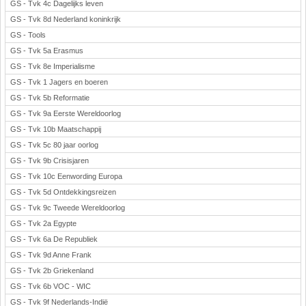
GS - Tvk 4c Dagelijks leven
GS - Tvk 8d Nederland koninkrijk
GS - Tools
GS - Tvk 5a Erasmus
GS - Tvk 8e Imperialisme
GS - Tvk 1 Jagers en boeren
GS - Tvk 5b Reformatie
GS - Tvk 9a Eerste Wereldoorlog
GS - Tvk 10b Maatschappij
GS - Tvk 5c 80 jaar oorlog
GS - Tvk 9b Crisisjaren
GS - Tvk 10c Eenwording Europa
GS - Tvk 5d Ontdekkingsreizen
GS - Tvk 9c Tweede Wereldoorlog
GS - Tvk 2a Egypte
GS - Tvk 6a De Republiek
GS - Tvk 9d Anne Frank
GS - Tvk 2b Griekenland
GS - Tvk 6b VOC - WIC
GS - Tvk 9f Nederlands-Indië