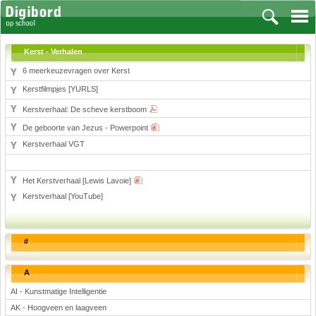
Kerst - Verhalen
6 meerkeuzevragen over Kerst
Kerstfilmpjes [YURLS]
Vakken
Kerstverhaal: De scheve kerstboom
Aardrijkskunde
De geboorte van Jezus - Powerpoint
Kerstverhaal VGT
Biologie
Engels
Frans, Duits, Chinees, Spaans
Het Kerstverhaal [Lewis Lavoie]
Geschiedenis
Kerstverhaal [YouTube]
Handvaardigheid en Tekenen
Kunst en Cultuur
#
Levensbeschouwing
Lichamelijke opvoeding
A
Muziek
AI - Kunstmatige Intelligentie
Natuurkunde
AK - Hoogveen en laagveen
Nederlands