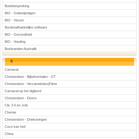
Boekbespreking
BIO - Geleedpotigen
BIO - Vissen
Bordonafhankelijke software
BIO - Gezondheid
BIO - Voeding
Bosbranden Australië
C
Carnaval
Christendom - Bijbelverhalen - OT
Christendom - Verzamelsites|Films
Carnaval op het digibord
Christendom - Divers
Clic 3.0 en Jclic
Chemie
Christendom - Driekoningen
Coco kan het!
China