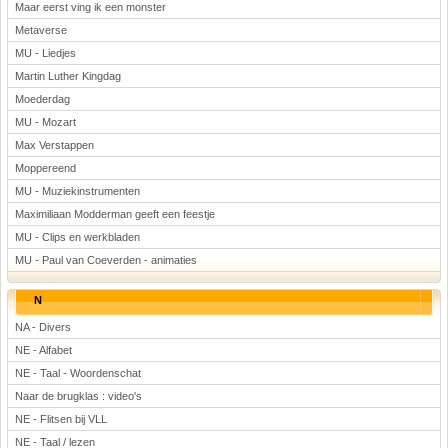
Maar eerst ving ik een monster
Metaverse
MU - Liedjes
Martin Luther Kingdag
Moederdag
MU - Mozart
Max Verstappen
Moppereend
MU - Muziekinstrumenten
Maximiliaan Modderman geeft een feestje
MU - Clips en werkbladen
MU - Paul van Coeverden - animaties
N
NA - Divers
NE - Alfabet
NE - Taal - Woordenschat
Naar de brugklas : video's
NE - Flitsen bij VLL
NE - Taal / lezen