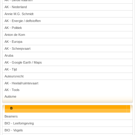
AK - Blinde kaarten
Voetbal
AK - Nederland
Annie M.G. Schmidt
AK - Energie / delfstoffen
AK - Politiek
Anton de Kom
AK - Europa
AK - Scheepvaart
(Advertenties)
Aruba
AK - Google Earth / Maps
AK - Tijd
Auteursrecht
AK - Heelal/ruimtevaart
AK - Tools
Autisme
B
Beamers
BIO - Leefomgeving
BIO - Vogels