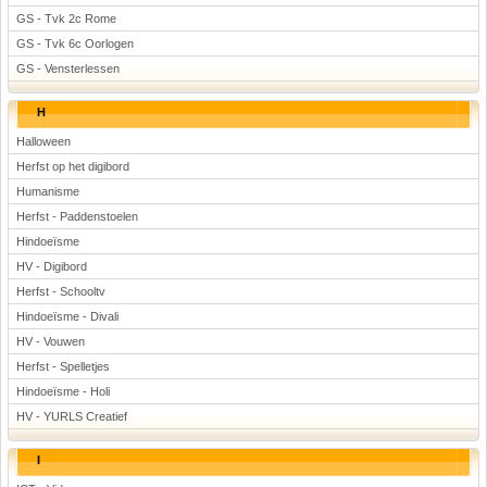
GS - Tvk 2c Rome
GS - Tvk 6c Oorlogen
GS - Vensterlessen
H
Halloween
Herfst op het digibord
Humanisme
Herfst - Paddenstoelen
Hindoeïsme
HV - Digibord
Herfst - Schooltv
Hindoeïsme - Divali
HV - Vouwen
Herfst - Spelletjes
Hindoeïsme - Holi
HV - YURLS Creatief
I