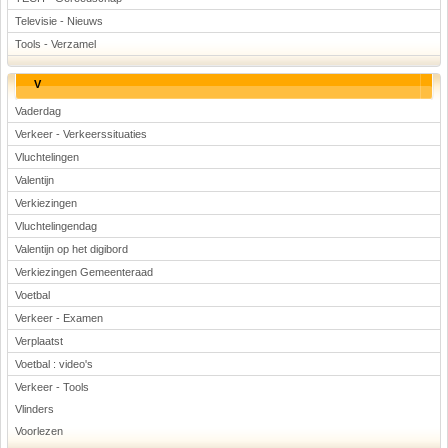
Televisie - Nieuws
Tools - Verzamel
V
Vaderdag
Verkeer - Verkeerssituaties
Vluchtelingen
Valentijn
Verkiezingen
Vluchtelingendag
Valentijn op het digibord
Verkiezingen Gemeenteraad
Voetbal
Verkeer - Examen
Verplaatst
Voetbal : video's
Verkeer - Tools
Vlinders
Voorlezen