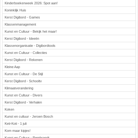
Kinderboekenweek 2026: Spot aan!
Koninklijk Huis
Kerst Digibord - Games
Klassenmanagement
Kunst en Cultuur - Bekijk het maar!
Kerst Digibord - Ideeën
Klassenorganisatie - Digibordtools
Kunst en Cultuur - Collecties
Kerst Digibord - Rekenen
Kleine Aap
Kunst en Cultuur - De Stijl
Kerst Digibord - Schooltv
Klimaatverandering
Kunst en Cultuur - Divers
Kerst Digibord - Verhalen
Koken
Kunst en cultuur - Jeroen Bosch
Keti-Koti - 1 juli
Kom maar kipjes!
Kunst en Cultuur - Rembrandt