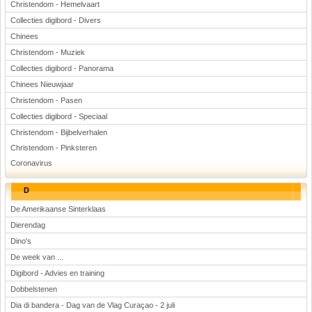
Christendom - Hemelvaart
Collecties digibord - Divers
Chinees
Christendom - Muziek
Collecties digibord - Panorama
Chinees Nieuwjaar
Christendom - Pasen
Collecties digibord - Speciaal
Christendom - Bijbelverhalen
Christendom - Pinksteren
Coronavirus
D
De Amerikaanse Sinterklaas
Dierendag
Dino's
De week van ...
Digibord - Advies en training
Dobbelstenen
Dia di bandera - Dag van de Vlag Curaçao - 2 juli