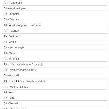
AK - Topografie
Rekenen
AK - Aardbevingen
Scheikunde
AK - Industrie
Sport
AK - Tsunami
Techniek
AK - Aardbevingen en vulkanen
Verkeer
AK - Kaarten
Wiskunde
AK - Vulkanen
AK - Afrika
Onderwerpen
AK - Kernenergie
Apps en tablets
AK - Water
Collecties digibord
AK - Amerika
Digiborden / touchscreens
AK - Land- en tuinbouw / veeteelt
Digibordtools
AK - Watersnoodramp 1953
Downloads basisonderwijs
AK - Australië
Herfst
AK - Luchtfoto's en satellietbeelden
Kerstmis
AK - Weer en klimaat
Kinder-/Jeugdboeken
AK - Azië
Lente
AK - Milieu
Onderbouw PO
AK - Wereld
Pasen