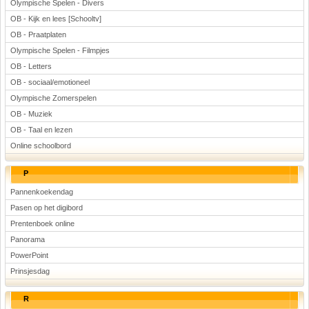
Olympische Spelen - Divers
OB - Kijk en lees [Schooltv]
OB - Praatplaten
Olympische Spelen - Filmpjes
OB - Letters
OB - sociaal/emotioneel
Olympische Zomerspelen
OB - Muziek
OB - Taal en lezen
Online schoolbord
P
Pannenkoekendag
Pasen op het digibord
Prentenboek online
Panorama
PowerPoint
Prinsjesdag
R