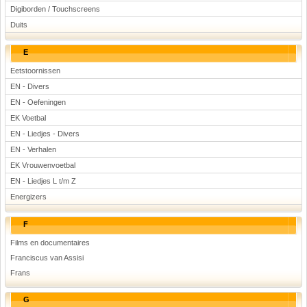
Digiborden / Touchscreens
Duits
E
Eetstoornissen
EN - Divers
EN - Oefeningen
EK Voetbal
EN - Liedjes - Divers
EN - Verhalen
EK Vrouwenvoetbal
EN - Liedjes L t/m Z
Energizers
F
Films en documentaires
Franciscus van Assisi
Frans
G