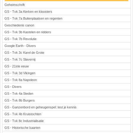
Geheimschrift
GS - Tvk 3a Kerken en kloosters
GS - Tvk 7a Buitenplaatsen en regenten
Geschiedenis canon
GS - Tvk 3b Kastelen en ridders
GS - Tvk 7b Revolutie
Google Earth - Divers
GS - Tvk 3c Karel de Grote
GS - Tvk 7c Slavernij
GS - 21ste eeuw
GS - Tvk 3d Vikingen
GS - Tvk 8a Napoleon
GS - Divers
GS - Tvk 4a Steden
GS - Tvk 8b Burgers
GS - Ganzenbord en geheugenspel: test je kennis
GS - Tvk 4b Kruistochten
GS - Tvk 8c Industrialisatie
GS - Historische kaarten