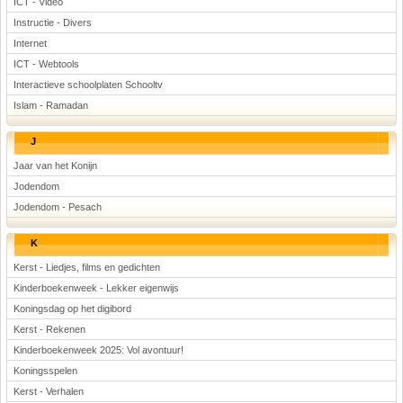
ICT - Video
Instructie - Divers
Internet
ICT - Webtools
Interactieve schoolplaten Schooltv
Islam - Ramadan
J
Jaar van het Konijn
Jodendom
Jodendom - Pesach
K
Kerst - Liedjes, films en gedichten
Kinderboekenweek - Lekker eigenwijs
Koningsdag op het digibord
Kerst - Rekenen
Kinderboekenweek 2025: Vol avontuur!
Koningsspelen
Kerst - Verhalen