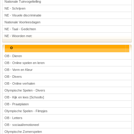
Nationale Tuinvogeltelling
NE - Schrijven
NE - Visuele discriminatie
Nationale Voorleesdagen
NE - Taal - Gedichten
NE - Woorden met:
O
OB - Dieren
OB - Online spelen en leren
OB - Vorm en Kleur
OB - Divers
OB - Online verhalen
Olympische Spelen - Divers
OB - Kijk en lees [Schooltv]
OB - Praatplaten
Olympische Spelen - Filmpjes
OB - Letters
OB - sociaal/emotioneel
Olympische Zomerspelen