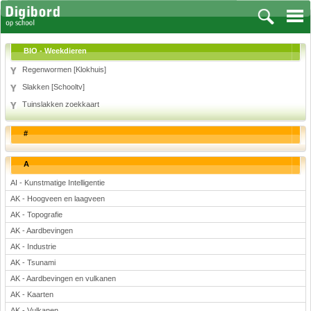
BIO - Weekdieren
Regenwormen [Klokhuis]
Slakken [Schooltv]
Vakken
Tuinslakken zoekkaart
Aardrijkskunde
#
Biologie
Engels
A
Frans, Duits, Chinees, Spaans
AI - Kunstmatige Intelligentie
Geschiedenis
AK - Hoogveen en laagveen
Handvaardigheid en Tekenen
AK - Topografie
Kunst en Cultuur
AK - Aardbevingen
Levensbeschouwing
AK - Industrie
Lichamelijke opvoeding
AK - Tsunami
Muziek
AK - Aardbevingen en vulkanen
Natuurkunde
AK - Kaarten
Nederlands
AK - Vulkanen