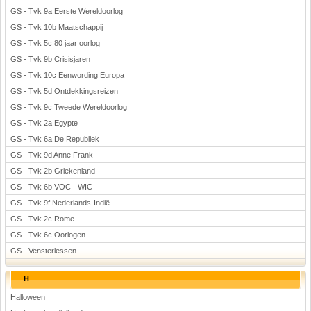
GS - Tvk 9a Eerste Wereldoorlog
GS - Tvk 10b Maatschappij
GS - Tvk 5c 80 jaar oorlog
GS - Tvk 9b Crisisjaren
GS - Tvk 10c Eenwording Europa
GS - Tvk 5d Ontdekkingsreizen
GS - Tvk 9c Tweede Wereldoorlog
GS - Tvk 2a Egypte
GS - Tvk 6a De Republiek
GS - Tvk 9d Anne Frank
GS - Tvk 2b Griekenland
GS - Tvk 6b VOC - WIC
GS - Tvk 9f Nederlands-Indië
GS - Tvk 2c Rome
GS - Tvk 6c Oorlogen
GS - Vensterlessen
H
Halloween