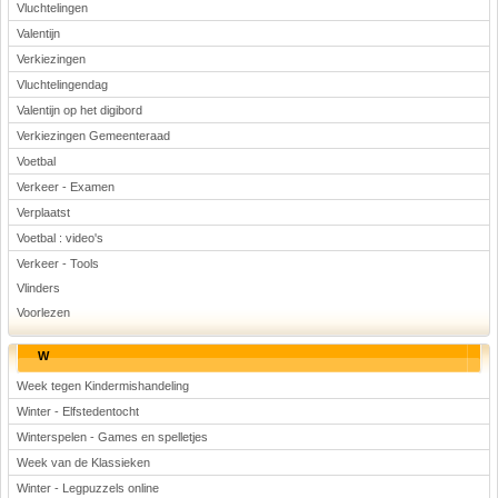
Vluchtelingen
Valentijn
Verkiezingen
Vluchtelingendag
Valentijn op het digibord
Verkiezingen Gemeenteraad
Voetbal
Verkeer - Examen
Verplaatst
Voetbal : video's
Verkeer - Tools
Vlinders
Voorlezen
W
Week tegen Kindermishandeling
Winter - Elfstedentocht
Winterspelen - Games en spelletjes
Week van de Klassieken
Winter - Legpuzzels online