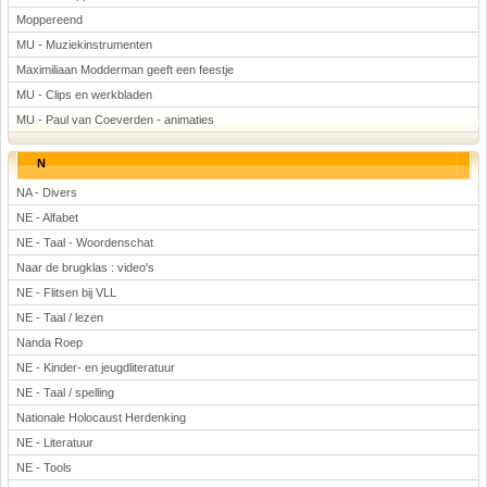
Moppereend
MU - Muziekinstrumenten
Maximiliaan Modderman geeft een feestje
MU - Clips en werkbladen
MU - Paul van Coeverden - animaties
N
NA - Divers
NE - Alfabet
NE - Taal - Woordenschat
Naar de brugklas : video's
NE - Flitsen bij VLL
NE - Taal / lezen
Nanda Roep
NE - Kinder- en jeugdliteratuur
NE - Taal / spelling
Nationale Holocaust Herdenking
NE - Literatuur
NE - Tools