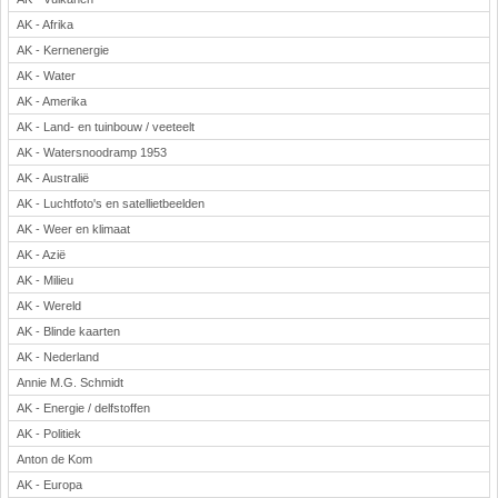
Rekenen
AK - Afrika
Scheikunde
AK - Kernenergie
AK - Water
Sport
AK - Amerika
Techniek
AK - Land- en tuinbouw / veeteelt
Verkeer
AK - Watersnoodramp 1953
Wiskunde
AK - Australië
Onderwerpen
AK - Luchtfoto's en satellietbeelden
Apps en tablets
AK - Weer en klimaat
Collecties digibord
AK - Azië
Digiborden / touchscreens
AK - Milieu
AK - Wereld
Digibordtools
AK - Blinde kaarten
Downloads basisonderwijs
AK - Nederland
Herfst
Annie M.G. Schmidt
Kerstmis
AK - Energie / delfstoffen
Kinder-/Jeugdboeken
AK - Politiek
Lente
Anton de Kom
Onderbouw PO
AK - Europa
Pasen