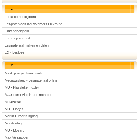
L
Lente op het digibord
Lesgeven aan nieuwkomers Oekraïne
Linkshandigheid
Leren op afstand
Lesmateriaal maken en delen
LO - Lesidee
M
Maak je eigen kunstwerk
Mediawijsheid - Lesmateriaal online
MU - Klassieke muziek
Maar eerst ving ik een monster
Metaverse
MU - Liedjes
Martin Luther Kingdag
Moederdag
MU - Mozart
Max Verstappen