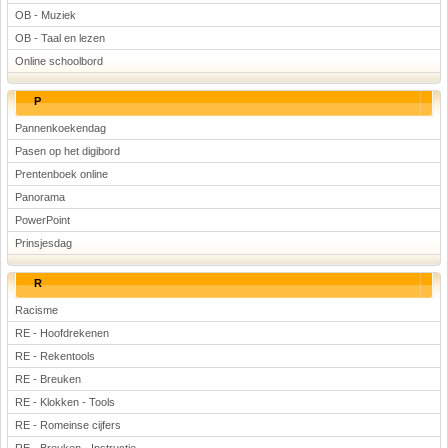
OB - Muziek
OB - Taal en lezen
Online schoolbord
P
Pannenkoekendag
Pasen op het digibord
Prentenboek online
Panorama
PowerPoint
Prinsjesdag
R
Racisme
RE - Hoofdrekenen
RE - Rekentools
RE - Breuken
RE - Klokken - Tools
RE - Romeinse cijfers