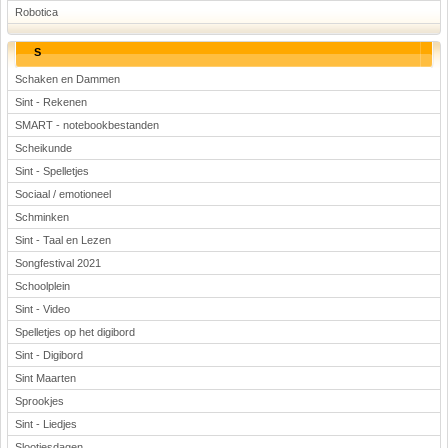
Robotica
S
Schaken en Dammen
Sint - Rekenen
SMART - notebookbestanden
Scheikunde
Sint - Spelletjes
Sociaal / emotioneel
Schminken
Sint - Taal en Lezen
Songfestival 2021
Schoolplein
Sint - Video
Spelletjes op het digibord
Sint - Digibord
Sint Maarten
Sprookjes
Sint - Liedjes
Slootjesdagen