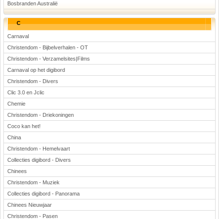
Bosbranden Australië
C
Carnaval
Christendom - Bijbelverhalen - OT
Christendom - Verzamelsites|Films
Carnaval op het digibord
Christendom - Divers
Clic 3.0 en Jclic
Chemie
Christendom - Driekoningen
Coco kan het!
China
Christendom - Hemelvaart
Collecties digibord - Divers
Chinees
Christendom - Muziek
Collecties digibord - Panorama
Chinees Nieuwjaar
Christendom - Pasen