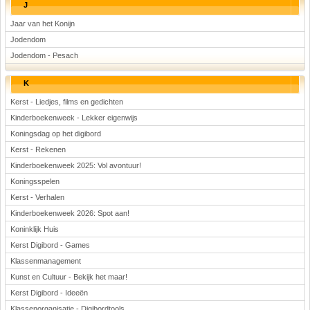
J
Jaar van het Konijn
Jodendom
Jodendom - Pesach
K
Kerst - Liedjes, films en gedichten
Kinderboekenweek - Lekker eigenwijs
Koningsdag op het digibord
Kerst - Rekenen
Kinderboekenweek 2025: Vol avontuur!
Koningsspelen
Kerst - Verhalen
Kinderboekenweek 2026: Spot aan!
Koninklijk Huis
Kerst Digibord - Games
Klassenmanagement
Kunst en Cultuur - Bekijk het maar!
Kerst Digibord - Ideeën
Klassenorganisatie - Digibordtools