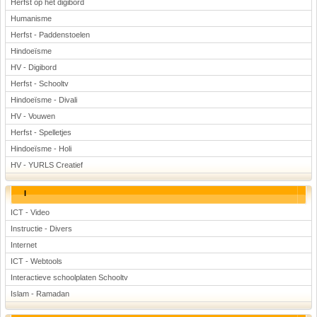
Herfst op het digibord
Humanisme
Herfst - Paddenstoelen
Hindoeïsme
HV - Digibord
Herfst - Schooltv
Hindoeïsme - Divali
HV - Vouwen
Herfst - Spelletjes
Hindoeïsme - Holi
HV - YURLS Creatief
I
ICT - Video
Instructie - Divers
Internet
ICT - Webtools
Interactieve schoolplaten Schooltv
Islam - Ramadan