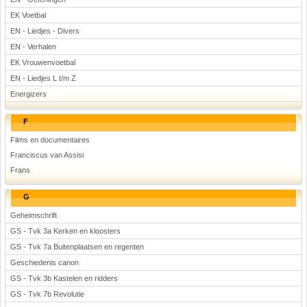
EK Voetbal
EN - Liedjes - Divers
EN - Verhalen
EK Vrouwenvoetbal
EN - Liedjes L t/m Z
Energizers
F
Films en documentaires
Franciscus van Assisi
Frans
G
Geheimschrift
GS - Tvk 3a Kerken en kloosters
GS - Tvk 7a Buitenplaatsen en regenten
Geschiedenis canon
GS - Tvk 3b Kastelen en ridders
GS - Tvk 7b Revolutie