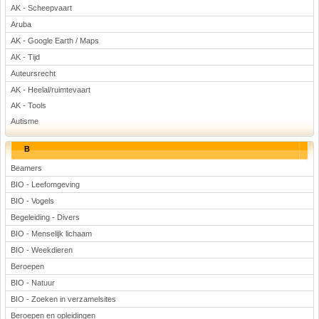
AK - Scheepvaart
Voetbal
Aruba
AK - Google Earth / Maps
AK - Tijd
Auteursrecht
AK - Heelal/ruimtevaart
AK - Tools
Autisme
(Advertenties)
B
Beamers
BIO - Leefomgeving
BIO - Vogels
Begeleiding - Divers
BIO - Menselijk lichaam
BIO - Weekdieren
Beroepen
BIO - Natuur
BIO - Zoeken in verzamelsites
Beroepen en opleidingen