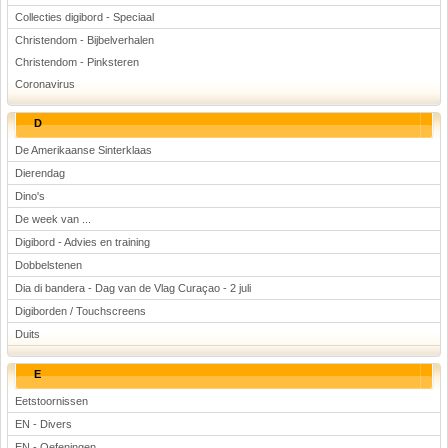
Collecties digibord - Speciaal
Christendom - Bijbelverhalen
Christendom - Pinksteren
Coronavirus
D
De Amerikaanse Sinterklaas
Dierendag
Dino's
De week van ...
Digibord - Advies en training
Dobbelstenen
Dia di bandera - Dag van de Vlag Curaçao - 2 juli
Digiborden / Touchscreens
Duits
E
Eetstoornissen
EN - Divers
EN - Oefeningen