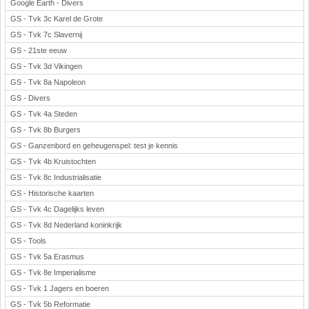
Google Earth - Divers
GS - Tvk 3c Karel de Grote
GS - Tvk 7c Slavernij
GS - 21ste eeuw
GS - Tvk 3d Vikingen
GS - Tvk 8a Napoleon
GS - Divers
GS - Tvk 4a Steden
GS - Tvk 8b Burgers
GS - Ganzenbord en geheugenspel: test je kennis
GS - Tvk 4b Kruistochten
GS - Tvk 8c Industrialisatie
GS - Historische kaarten
GS - Tvk 4c Dagelijks leven
GS - Tvk 8d Nederland koninkrijk
GS - Tools
GS - Tvk 5a Erasmus
GS - Tvk 8e Imperialisme
GS - Tvk 1 Jagers en boeren
GS - Tvk 5b Reformatie