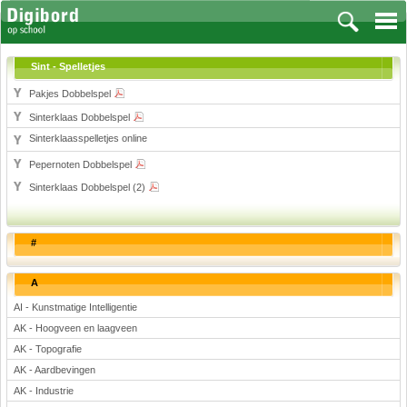
Sint - Spelletjes
Pakjes Dobbelspel
Sinterklaas Dobbelspel
Vakken
Sinterklaasspelletjes online
Aardrijkskunde
Pepernoten Dobbelspel
Biologie
Sinterklaas Dobbelspel (2)
Engels
Frans, Duits, Chinees, Spaans
#
Geschiedenis
Handvaardigheid en Tekenen
A
Kunst en Cultuur
AI - Kunstmatige Intelligentie
Levensbeschouwing
AK - Hoogveen en laagveen
Lichamelijke opvoeding
AK - Topografie
Muziek
AK - Aardbevingen
Natuurkunde
AK - Industrie
Nederlands