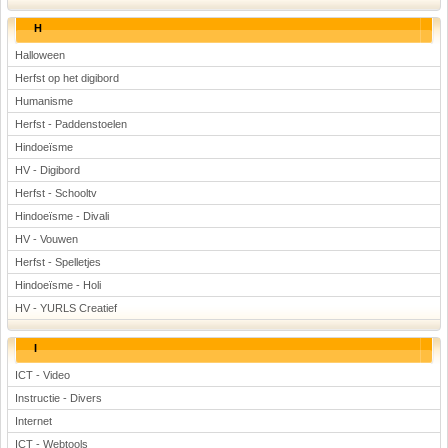
H
Halloween
Herfst op het digibord
Humanisme
Herfst - Paddenstoelen
Hindoeïsme
HV - Digibord
Herfst - Schooltv
Hindoeïsme - Divali
HV - Vouwen
Herfst - Spelletjes
Hindoeïsme - Holi
HV - YURLS Creatief
I
ICT - Video
Instructie - Divers
Internet
ICT - Webtools