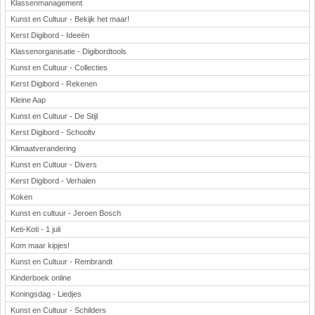
Klassenmanagement
Kunst en Cultuur - Bekijk het maar!
Kerst Digibord - Ideeën
Klassenorganisatie - Digibordtools
Kunst en Cultuur - Collecties
Kerst Digibord - Rekenen
Kleine Aap
Kunst en Cultuur - De Stijl
Kerst Digibord - Schooltv
Klimaatverandering
Kunst en Cultuur - Divers
Kerst Digibord - Verhalen
Koken
Kunst en cultuur - Jeroen Bosch
Keti-Koti - 1 juli
Kom maar kipjes!
Kunst en Cultuur - Rembrandt
Kinderboek online
Koningsdag - Liedjes
Kunst en Cultuur - Schilders