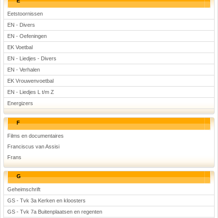
E
Eetstoornissen
EN - Divers
EN - Oefeningen
EK Voetbal
EN - Liedjes - Divers
EN - Verhalen
EK Vrouwenvoetbal
EN - Liedjes L t/m Z
Energizers
F
Films en documentaires
Franciscus van Assisi
Frans
G
Geheimschrift
GS - Tvk 3a Kerken en kloosters
GS - Tvk 7a Buitenplaatsen en regenten