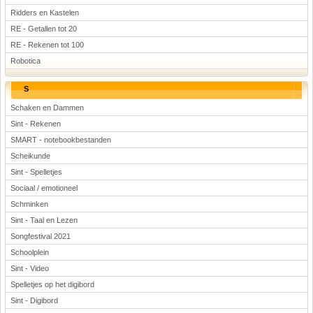
Ridders en Kastelen
RE - Getallen tot 20
RE - Rekenen tot 100
Robotica
S
Schaken en Dammen
Sint - Rekenen
SMART - notebookbestanden
Scheikunde
Sint - Spelletjes
Sociaal / emotioneel
Schminken
Sint - Taal en Lezen
Songfestival 2021
Schoolplein
Sint - Video
Spelletjes op het digibord
Sint - Digibord