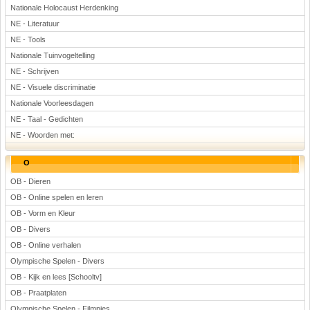
Nationale Holocaust Herdenking
NE - Literatuur
NE - Tools
Nationale Tuinvogeltelling
NE - Schrijven
NE - Visuele discriminatie
Nationale Voorleesdagen
NE - Taal - Gedichten
NE - Woorden met:
O
OB - Dieren
OB - Online spelen en leren
OB - Vorm en Kleur
OB - Divers
OB - Online verhalen
Olympische Spelen - Divers
OB - Kijk en lees [Schooltv]
OB - Praatplaten
Olympische Spelen - Filmpjes