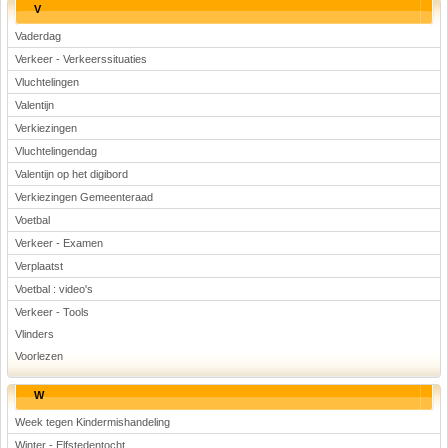
V
Vaderdag
Verkeer - Verkeerssituaties
Vluchtelingen
Valentijn
Verkiezingen
Vluchtelingendag
Valentijn op het digibord
Verkiezingen Gemeenteraad
Voetbal
Verkeer - Examen
Verplaatst
Voetbal : video's
Verkeer - Tools
Vlinders
Voorlezen
W
Week tegen Kindermishandeling
Winter - Elfstedentocht