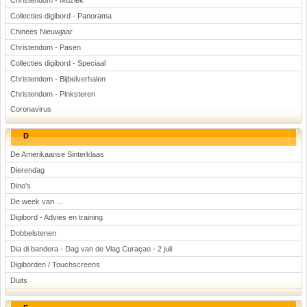
Christendom - Muziek
Collecties digibord - Panorama
Chinees Nieuwjaar
Christendom - Pasen
Collecties digibord - Speciaal
Christendom - Bijbelverhalen
Christendom - Pinksteren
Coronavirus
D
De Amerikaanse Sinterklaas
Dierendag
Dino's
De week van ...
Digibord - Advies en training
Dobbelstenen
Dia di bandera - Dag van de Vlag Curaçao - 2 juli
Digiborden / Touchscreens
Duits