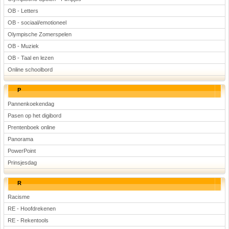
OB - Letters
OB - sociaal/emotioneel
Olympische Zomerspelen
OB - Muziek
OB - Taal en lezen
Online schoolbord
P
Pannenkoekendag
Pasen op het digibord
Prentenboek online
Panorama
PowerPoint
Prinsjesdag
R
Racisme
RE - Hoofdrekenen
RE - Rekentools