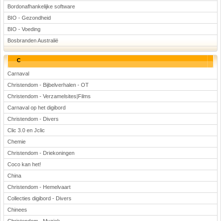
Bordonafhankelijke software
BIO - Gezondheid
BIO - Voeding
Bosbranden Australië
C
Carnaval
Christendom - Bijbelverhalen - OT
Christendom - Verzamelsites|Films
Carnaval op het digibord
Christendom - Divers
Clic 3.0 en Jclic
Chemie
Christendom - Driekoningen
Coco kan het!
China
Christendom - Hemelvaart
Collecties digibord - Divers
Chinees