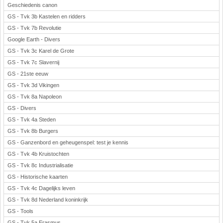
Geschiedenis canon
GS - Tvk 3b Kastelen en ridders
GS - Tvk 7b Revolutie
Google Earth - Divers
GS - Tvk 3c Karel de Grote
GS - Tvk 7c Slavernij
GS - 21ste eeuw
GS - Tvk 3d Vikingen
GS - Tvk 8a Napoleon
GS - Divers
GS - Tvk 4a Steden
GS - Tvk 8b Burgers
GS - Ganzenbord en geheugenspel: test je kennis
GS - Tvk 4b Kruistochten
GS - Tvk 8c Industrialisatie
GS - Historische kaarten
GS - Tvk 4c Dagelijks leven
GS - Tvk 8d Nederland koninkrijk
GS - Tools
GS - Tvk 5a Erasmus