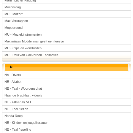
Martin Luther Kingdag
Moederdag
MU - Mozart
Max Verstappen
Moppereend
MU - Muziekinstrumenten
Maximiliaan Modderman geeft een feestje
MU - Clips en werkbladen
MU - Paul van Coeverden - animaties
N
NA - Divers
NE - Alfabet
NE - Taal - Woordenschat
Naar de brugklas : video's
NE - Flitsen bij VLL
NE - Taal / lezen
Nanda Roep
NE - Kinder- en jeugdliteratuur
NE - Taal / spelling