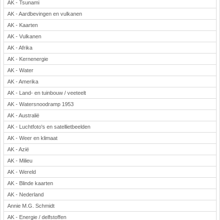
AK - Tsunami
Rekenen
AK - Aardbevingen en vulkanen
Scheikunde
AK - Kaarten
Sport
AK - Vulkanen
Techniek
AK - Afrika
Verkeer
AK - Kernenergie
Wiskunde
AK - Water
AK - Amerika
Onderwerpen
AK - Land- en tuinbouw / veeteelt
Apps en tablets
AK - Watersnoodramp 1953
Collecties digibord
AK - Australië
Digiborden / touchscreens
AK - Luchtfoto's en satellietbeelden
Digibordtools
AK - Weer en klimaat
Downloads basisonderwijs
AK - Azië
Herfst
AK - Milieu
Kerstmis
AK - Wereld
Kinder-/Jeugdboeken
AK - Blinde kaarten
Lente
AK - Nederland
Annie M.G. Schmidt
Onderbouw PO
AK - Energie / delfstoffen
Pasen