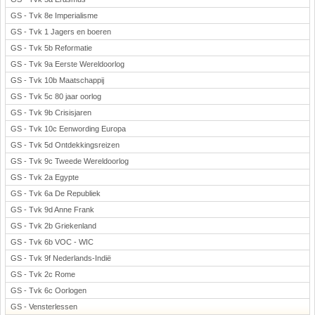
GS - Tvk 8e Imperialisme
GS - Tvk 1 Jagers en boeren
GS - Tvk 5b Reformatie
GS - Tvk 9a Eerste Wereldoorlog
GS - Tvk 10b Maatschappij
GS - Tvk 5c 80 jaar oorlog
GS - Tvk 9b Crisisjaren
GS - Tvk 10c Eenwording Europa
GS - Tvk 5d Ontdekkingsreizen
GS - Tvk 9c Tweede Wereldoorlog
GS - Tvk 2a Egypte
GS - Tvk 6a De Republiek
GS - Tvk 9d Anne Frank
GS - Tvk 2b Griekenland
GS - Tvk 6b VOC - WIC
GS - Tvk 9f Nederlands-Indië
GS - Tvk 2c Rome
GS - Tvk 6c Oorlogen
GS - Vensterlessen