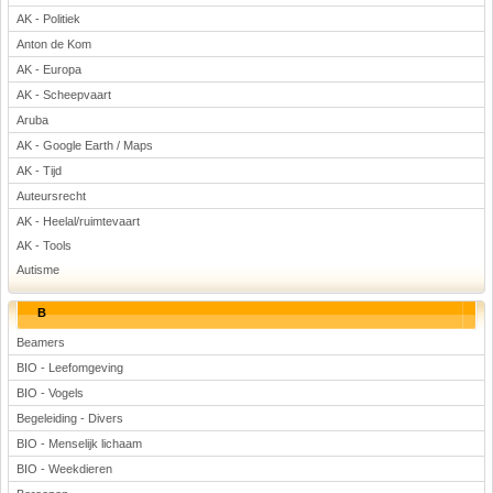
AK - Politiek
Voetbal
Anton de Kom
AK - Europa
AK - Scheepvaart
Aruba
AK - Google Earth / Maps
AK - Tijd
(Advertenties)
Auteursrecht
AK - Heelal/ruimtevaart
AK - Tools
Autisme
B
Beamers
BIO - Leefomgeving
BIO - Vogels
Begeleiding - Divers
BIO - Menselijk lichaam
BIO - Weekdieren