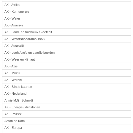
AK - Afrika
Rekenen
AK - Kernenergie
Scheikunde
AK - Water
Sport
AK - Amerika
Techniek
AK - Land- en tuinbouw / veeteelt
Verkeer
AK - Watersnoodramp 1953
Wiskunde
AK - Australië
Onderwerpen
AK - Luchtfoto's en satellietbeelden
AK - Weer en klimaat
Apps en tablets
AK - Azië
Collecties digibord
AK - Milieu
Digiborden / touchscreens
AK - Wereld
Digibordtools
AK - Blinde kaarten
Downloads basisonderwijs
AK - Nederland
Herfst
Annie M.G. Schmidt
Kerstmis
AK - Energie / delfstoffen
Kinder-/Jeugdboeken
AK - Politiek
Lente
Anton de Kom
Onderbouw PO
AK - Europa
Pasen