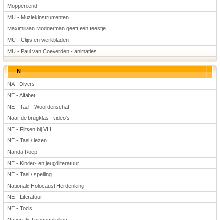
Moppereend
MU - Muziekinstrumenten
Maximiliaan Modderman geeft een feestje
MU - Clips en werkbladen
MU - Paul van Coeverden - animaties
N
NA - Divers
NE - Alfabet
NE - Taal - Woordenschat
Naar de brugklas : video's
NE - Flitsen bij VLL
NE - Taal / lezen
Nanda Roep
NE - Kinder- en jeugdliteratuur
NE - Taal / spelling
Nationale Holocaust Herdenking
NE - Literatuur
NE - Tools
Nationale Tuinvogeltelling