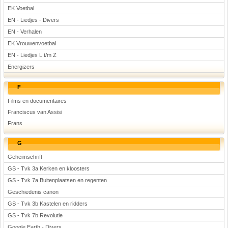
EK Voetbal
EN - Liedjes - Divers
EN - Verhalen
EK Vrouwenvoetbal
EN - Liedjes L t/m Z
Energizers
F
Films en documentaires
Franciscus van Assisi
Frans
G
Geheimschrift
GS - Tvk 3a Kerken en kloosters
GS - Tvk 7a Buitenplaatsen en regenten
Geschiedenis canon
GS - Tvk 3b Kastelen en ridders
GS - Tvk 7b Revolutie
Google Earth - Divers