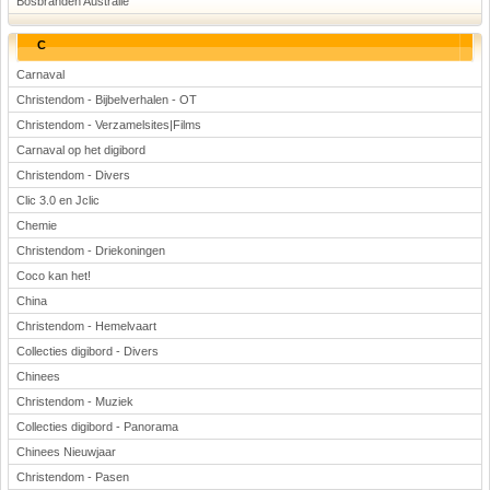
Bosbranden Australië
C
Carnaval
Christendom - Bijbelverhalen - OT
Christendom - Verzamelsites|Films
Carnaval op het digibord
Christendom - Divers
Clic 3.0 en Jclic
Chemie
Christendom - Driekoningen
Coco kan het!
China
Christendom - Hemelvaart
Collecties digibord - Divers
Chinees
Christendom - Muziek
Collecties digibord - Panorama
Chinees Nieuwjaar
Christendom - Pasen