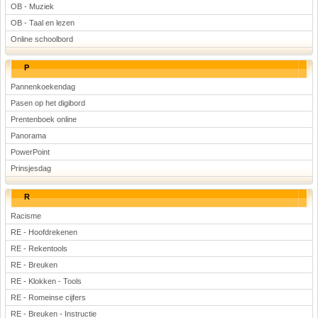
OB - Muziek
OB - Taal en lezen
Online schoolbord
P
Pannenkoekendag
Pasen op het digibord
Prentenboek online
Panorama
PowerPoint
Prinsjesdag
R
Racisme
RE - Hoofdrekenen
RE - Rekentools
RE - Breuken
RE - Klokken - Tools
RE - Romeinse cijfers
RE - Breuken - Instructie