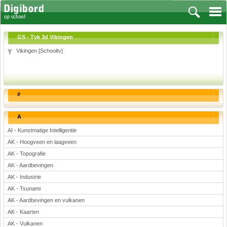
GS - Tvk 3d Vikingen
Vikingen [Schooltv]
Vakken
Aardrijkskunde
#
Biologie
Engels
A
Frans, Duits, Chinees, Spaans
AI - Kunstmatige Intelligentie
Geschiedenis
AK - Hoogveen en laagveen
Handvaardigheid en Tekenen
AK - Topografie
Kunst en Cultuur
AK - Aardbevingen
Levensbeschouwing
AK - Industrie
AK - Tsunami
Lichamelijke opvoeding
AK - Aardbevingen en vulkanen
Muziek
AK - Kaarten
Natuurkunde
AK - Vulkanen
Nederlands