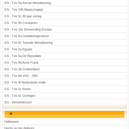
GS - Tvk 9a Eerste Wereldoorlog
GS - Tvk 10b Maatschappij
GS - Tvk 5c 80 jaar oorlog
GS - Tvk 9b Crisisjaren
GS - Tvk 10c Eenwording Europa
GS - Tvk 5d Ontdekkingsreizen
GS - Tvk 9c Tweede Wereldoorlog
GS - Tvk 2a Egypte
GS - Tvk 6a De Republiek
GS - Tvk 9d Anne Frank
GS - Tvk 2b Griekenland
GS - Tvk 6b VOC - WIC
GS - Tvk 9f Nederlands-Indië
GS - Tvk 2c Rome
GS - Tvk 6c Oorlogen
GS - Vensterlessen
H
Halloween
Herfst op het digibord