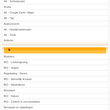
AK - Scheepvaart
Voetbal
Aruba
AK - Google Earth / Maps
AK - Tijd
Auteursrecht
AK - Heelal/ruimtevaart
AK - Tools
Autisme
(Advertenties)
B
Beamers
BIO - Leefomgeving
BIO - Vogels
Begeleiding - Divers
BIO - Menselijk lichaam
BIO - Weekdieren
Beroepen
BIO - Natuur
BIO - Zoeken in verzamelsites
Beroepen en opleidingen