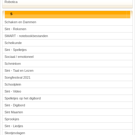
Robotica
S
Schaken en Dammen
Sint - Rekenen
SMART - notebookbestanden
Scheikunde
Sint - Spelletjes
Sociaal / emotioneel
Schminken
Sint - Taal en Lezen
Songfestival 2021
Schoolplein
Sint - Video
Spelletjes op het digibord
Sint - Digibord
Sint Maarten
Sprookjes
Sint - Liedjes
Slootjesdagen