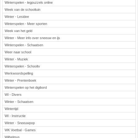
Winterspelen - legpuzzels online
Week van de schooltuin
Winter - Lesidee
Winterspelen - Meer sporten
Week van het geld
Winter - Meer info over sneeuw en ijs
Winterspelen - Schaatsen
Weer naar school
Winter - Muziek
Winterspelen - Schooltv
Werkwoordspelling
Winter - Prentenboek
Winterspelen op het digibord
WI - Divers
Winter - Schaatsen
Wintertijd
WI - Instructie
Winter - Sneeuwpop
WK Voetbal - Games
Wilhelmus