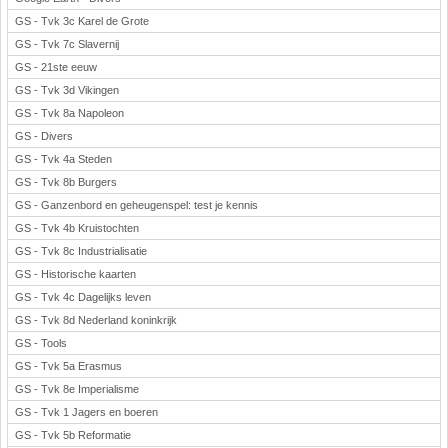
GS - Tvk 3c Karel de Grote
GS - Tvk 7c Slavernij
GS - 21ste eeuw
GS - Tvk 3d Vikingen
GS - Tvk 8a Napoleon
GS - Divers
GS - Tvk 4a Steden
GS - Tvk 8b Burgers
GS - Ganzenbord en geheugenspel: test je kennis
GS - Tvk 4b Kruistochten
GS - Tvk 8c Industrialisatie
GS - Historische kaarten
GS - Tvk 4c Dagelijks leven
GS - Tvk 8d Nederland koninkrijk
GS - Tools
GS - Tvk 5a Erasmus
GS - Tvk 8e Imperialisme
GS - Tvk 1 Jagers en boeren
GS - Tvk 5b Reformatie