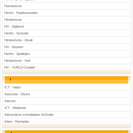
Humanisme
Herfst - Paddenstoelen
Hindoeïsme
HV - Digibord
Herfst - Schooltv
Hindoeïsme - Divali
HV - Vouwen
Herfst - Spelletjes
Hindoeïsme - Holi
HV - YURLS Creatief
I
ICT - Video
Instructie - Divers
Internet
ICT - Webtools
Interactieve schoolplaten Schooltv
Islam - Ramadan