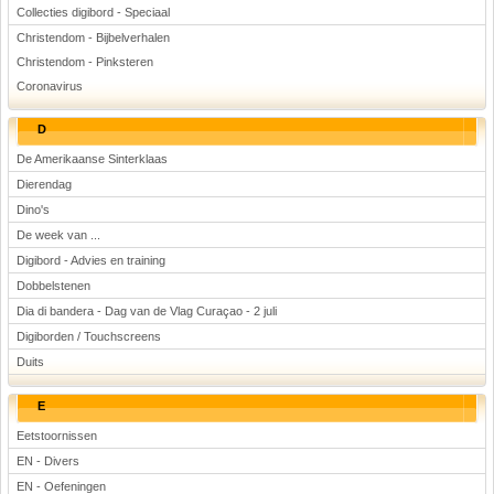
Collecties digibord - Speciaal
Christendom - Bijbelverhalen
Christendom - Pinksteren
Coronavirus
D
De Amerikaanse Sinterklaas
Dierendag
Dino's
De week van ...
Digibord - Advies en training
Dobbelstenen
Dia di bandera - Dag van de Vlag Curaçao - 2 juli
Digiborden / Touchscreens
Duits
E
Eetstoornissen
EN - Divers
EN - Oefeningen