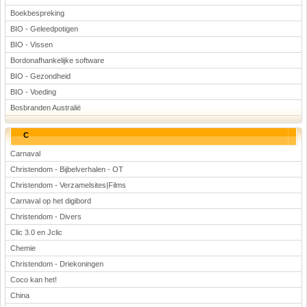
Boekbespreking
BIO - Geleedpotigen
BIO - Vissen
Bordonafhankelijke software
BIO - Gezondheid
BIO - Voeding
Bosbranden Australië
C
Carnaval
Christendom - Bijbelverhalen - OT
Christendom - Verzamelsites|Films
Carnaval op het digibord
Christendom - Divers
Clic 3.0 en Jclic
Chemie
Christendom - Driekoningen
Coco kan het!
China