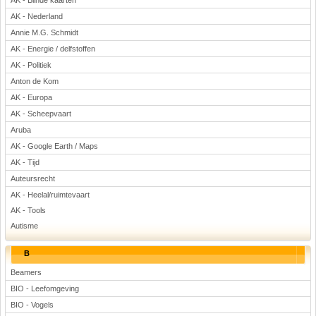
AK - Blinde kaarten
Voetbal
AK - Nederland
Annie M.G. Schmidt
AK - Energie / delfstoffen
AK - Politiek
Anton de Kom
AK - Europa
AK - Scheepvaart
(Advertenties)
Aruba
AK - Google Earth / Maps
AK - Tijd
Auteursrecht
AK - Heelal/ruimtevaart
AK - Tools
Autisme
B
Beamers
BIO - Leefomgeving
BIO - Vogels