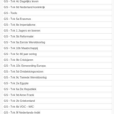
GS - Tvk 4c Dagelijks leven
GS - Tvk 8d Nederland koninkrijk
GS - Tools
GS - Tvk 5a Erasmus
GS - Tvk 8e Imperialisme
GS - Tvk 1 Jagers en boeren
GS - Tvk 5b Reformatie
GS - Tvk 9a Eerste Wereldoorlog
GS - Tvk 10b Maatschappij
GS - Tvk 5c 80 jaar oorlog
GS - Tvk 9b Crisisjaren
GS - Tvk 10c Eenwording Europa
GS - Tvk 5d Ontdekkingsreizen
GS - Tvk 9c Tweede Wereldoorlog
GS - Tvk 2a Egypte
GS - Tvk 6a De Republiek
GS - Tvk 9d Anne Frank
GS - Tvk 2b Griekenland
GS - Tvk 6b VOC - WIC
GS - Tvk 9f Nederlands-Indië