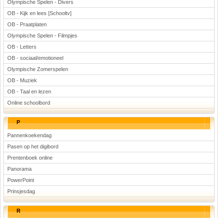
Olympische Spelen - Divers
OB - Kijk en lees [Schooltv]
OB - Praatplaten
Olympische Spelen - Filmpjes
OB - Letters
OB - sociaal/emotioneel
Olympische Zomerspelen
OB - Muziek
OB - Taal en lezen
Online schoolbord
P
Pannenkoekendag
Pasen op het digibord
Prentenboek online
Panorama
PowerPoint
Prinsjesdag
R