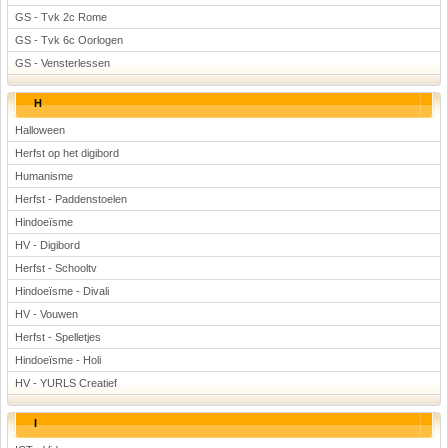
GS - Tvk 2c Rome
GS - Tvk 6c Oorlogen
GS - Vensterlessen
H
Halloween
Herfst op het digibord
Humanisme
Herfst - Paddenstoelen
Hindoeïsme
HV - Digibord
Herfst - Schooltv
Hindoeïsme - Divali
HV - Vouwen
Herfst - Spelletjes
Hindoeïsme - Holi
HV - YURLS Creatief
I