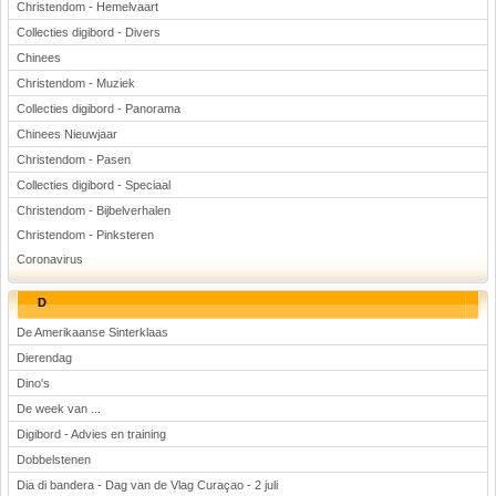
Christendom - Hemelvaart
Collecties digibord - Divers
Chinees
Christendom - Muziek
Collecties digibord - Panorama
Chinees Nieuwjaar
Christendom - Pasen
Collecties digibord - Speciaal
Christendom - Bijbelverhalen
Christendom - Pinksteren
Coronavirus
D
De Amerikaanse Sinterklaas
Dierendag
Dino's
De week van ...
Digibord - Advies en training
Dobbelstenen
Dia di bandera - Dag van de Vlag Curaçao - 2 juli