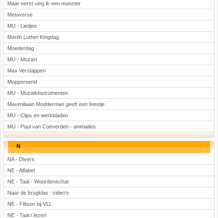
Maar eerst ving ik een monster
Metaverse
MU - Liedjes
Martin Luther Kingdag
Moederdag
MU - Mozart
Max Verstappen
Moppereend
MU - Muziekinstrumenten
Maximiliaan Modderman geeft een feestje
MU - Clips en werkbladen
MU - Paul van Coeverden - animaties
N
NA - Divers
NE - Alfabet
NE - Taal - Woordenschat
Naar de brugklas : video's
NE - Flitsen bij VLL
NE - Taal / lezen