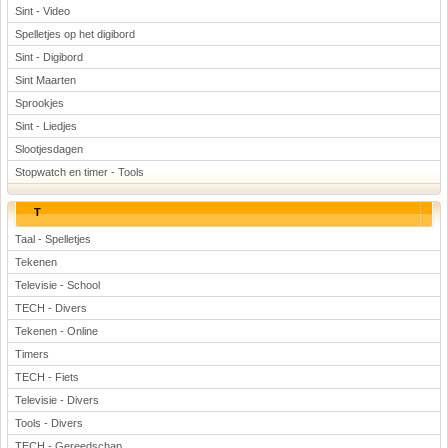
Sint - Video
Spelletjes op het digibord
Sint - Digibord
Sint Maarten
Sprookjes
Sint - Liedjes
Slootjesdagen
Stopwatch en timer - Tools
T
Taal - Spelletjes
Tekenen
Televisie - School
TECH - Divers
Tekenen - Online
Timers
TECH - Fiets
Televisie - Divers
Tools - Divers
TECH - Gereedschap