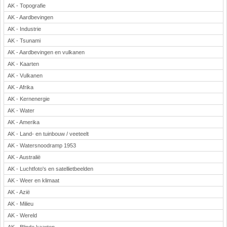
AK - Topografie
Rekenen
AK - Aardbevingen
Scheikunde
AK - Industrie
Sport
AK - Tsunami
Techniek
AK - Aardbevingen en vulkanen
Verkeer
AK - Kaarten
Wiskunde
AK - Vulkanen
AK - Afrika
Onderwerpen
AK - Kernenergie
Apps en tablets
AK - Water
Collecties digibord
AK - Amerika
Digiborden / touchscreens
AK - Land- en tuinbouw / veeteelt
Digibordtools
AK - Watersnoodramp 1953
Downloads basisonderwijs
AK - Australië
Herfst
AK - Luchtfoto's en satellietbeelden
Kerstmis
AK - Weer en klimaat
Kinder-/Jeugdboeken
AK - Azië
Lente
AK - Milieu
Onderbouw PO
AK - Wereld
Pasen