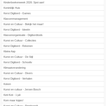
Kinderboekenweek 2026: Spot aan!
Koninklijk Huis
Kerst Digibord - Games
Klassenmanagement
Kunst en Cultuur - Bekijk het maar!
Kerst Digibord - Ideeën
Klassenorganisatie - Digibordtools
Kunst en Cultuur - Collecties
Kerst Digibord - Rekenen
Kleine Aap
Kunst en Cultuur - De Stijl
Kerst Digibord - Schooltv
Klimaatverandering
Kunst en Cultuur - Divers
Kerst Digibord - Verhalen
Koken
Kunst en cultuur - Jeroen Bosch
Keti-Koti - 1 juli
Kom maar kipjes!
Kunst en Cultuur - Rembrandt