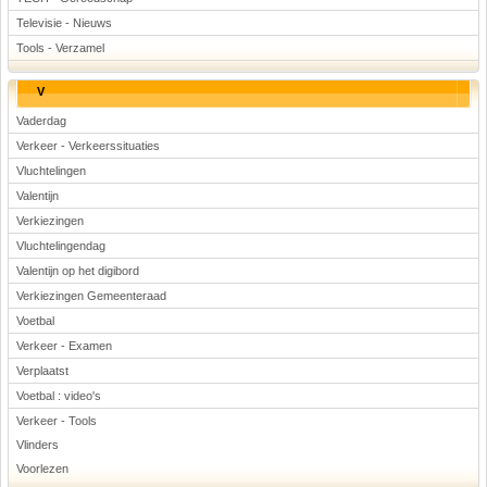
Televisie - Nieuws
Tools - Verzamel
V
Vaderdag
Verkeer - Verkeerssituaties
Vluchtelingen
Valentijn
Verkiezingen
Vluchtelingendag
Valentijn op het digibord
Verkiezingen Gemeenteraad
Voetbal
Verkeer - Examen
Verplaatst
Voetbal : video's
Verkeer - Tools
Vlinders
Voorlezen