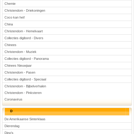
Chemie
Christendom - Driekoningen
Coco kan het!
China
Christendom - Hemelvaart
Collecties digibord - Divers
Chinees
Christendom - Muziek
Collecties digibord - Panorama
Chinees Nieuwjaar
Christendom - Pasen
Collecties digibord - Speciaal
Christendom - Bijbelverhalen
Christendom - Pinksteren
Coronavirus
D
De Amerikaanse Sinterklaas
Dierendag
Dino's