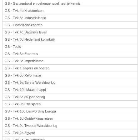
GS - Ganzenbord en geheugenspel: test je kennis
GS - Tvk 4b Kruistochten
GS - Tvk 8c Industrialisatie
GS - Historische kaarten
GS - Tvk 4c Dagelijks leven
GS - Tvk 8d Nederland koninkrijk
GS - Tools
GS - Tvk 5a Erasmus
GS - Tvk 8e Imperialisme
GS - Tvk 1 Jagers en boeren
GS - Tvk 5b Reformatie
GS - Tvk 9a Eerste Wereldoorlog
GS - Tvk 10b Maatschappij
GS - Tvk 5c 80 jaar oorlog
GS - Tvk 9b Crisisjaren
GS - Tvk 10c Eenwording Europa
GS - Tvk 5d Ontdekkingsreizen
GS - Tvk 9c Tweede Wereldoorlog
GS - Tvk 2a Egypte