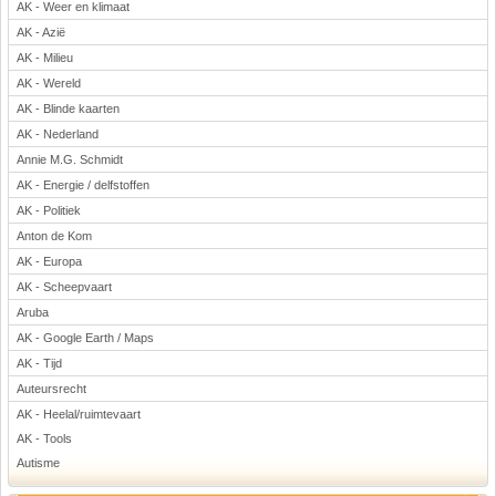
AK - Weer en klimaat
Voetbal
AK - Azië
AK - Milieu
AK - Wereld
AK - Blinde kaarten
AK - Nederland
Annie M.G. Schmidt
AK - Energie / delfstoffen
(Advertenties)
AK - Politiek
Anton de Kom
AK - Europa
AK - Scheepvaart
Aruba
AK - Google Earth / Maps
AK - Tijd
Auteursrecht
AK - Heelal/ruimtevaart
AK - Tools
Autisme