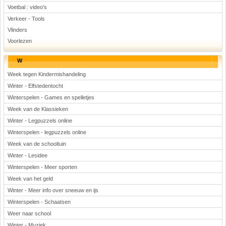
Voetbal : video's
Verkeer - Tools
Vlinders
Voorlezen
W
Week tegen Kindermishandeling
Winter - Elfstedentocht
Winterspelen - Games en spelletjes
Week van de Klassieken
Winter - Legpuzzels online
Winterspelen - legpuzzels online
Week van de schooltuin
Winter - Lesidee
Winterspelen - Meer sporten
Week van het geld
Winter - Meer info over sneeuw en ijs
Winterspelen - Schaatsen
Weer naar school
Winter - Muziek