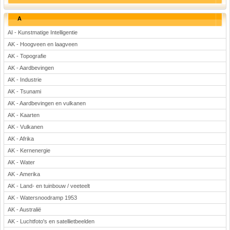
Rekenen
A
Scheikunde
AI - Kunstmatige Intelligentie
Sport
AK - Hoogveen en laagveen
Techniek
AK - Topografie
Verkeer
AK - Aardbevingen
Wiskunde
AK - Industrie
Onderwerpen
AK - Tsunami
AK - Aardbevingen en vulkanen
Apps en tablets
AK - Kaarten
Collecties digibord
AK - Vulkanen
Digiborden / touchscreens
AK - Afrika
Digibordtools
AK - Kernenergie
Downloads basisonderwijs
AK - Water
Herfst
AK - Amerika
Kerstmis
AK - Land- en tuinbouw / veeteelt
Kinder-/Jeugdboeken
AK - Watersnoodramp 1953
Lente
AK - Australië
Onderbouw PO
AK - Luchtfoto's en satellietbeelden
Pasen