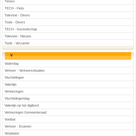
Timers
TECH - Fiets
Televisie - Divers
Tools - Divers
TECH - Gereedschap
Televisie - Nieuws
Tools - Verzamel
V
Vaderdag
Verkeer - Verkeerssituaties
Vluchtelingen
Valentijn
Verkiezingen
Vluchtelingendag
Valentijn op het digibord
Verkiezingen Gemeenteraad
Voetbal
Verkeer - Examen
Verplaatst