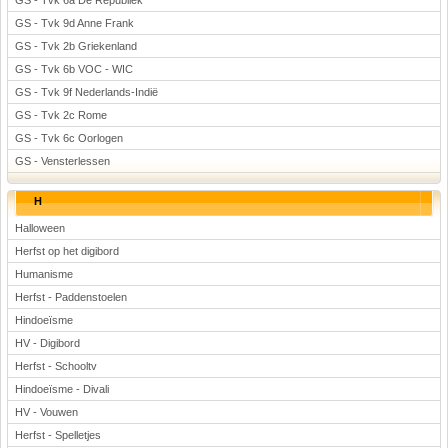
GS - Tvk 6a De Republiek
GS - Tvk 9d Anne Frank
GS - Tvk 2b Griekenland
GS - Tvk 6b VOC - WIC
GS - Tvk 9f Nederlands-Indië
GS - Tvk 2c Rome
GS - Tvk 6c Oorlogen
GS - Vensterlessen
H
Halloween
Herfst op het digibord
Humanisme
Herfst - Paddenstoelen
Hindoeïsme
HV - Digibord
Herfst - Schooltv
Hindoeïsme - Divali
HV - Vouwen
Herfst - Spelletjes