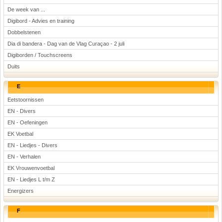
De week van ...
Digibord - Advies en training
Dobbelstenen
Dia di bandera - Dag van de Vlag Curaçao - 2 juli
Digiborden / Touchscreens
Duits
E
Eetstoornissen
EN - Divers
EN - Oefeningen
EK Voetbal
EN - Liedjes - Divers
EN - Verhalen
EK Vrouwenvoetbal
EN - Liedjes L t/m Z
Energizers
F