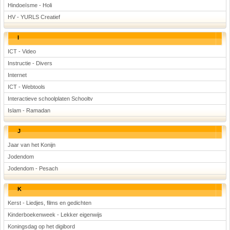
Hindoeïsme - Holi
HV - YURLS Creatief
I
ICT - Video
Instructie - Divers
Internet
ICT - Webtools
Interactieve schoolplaten Schooltv
Islam - Ramadan
J
Jaar van het Konijn
Jodendom
Jodendom - Pesach
K
Kerst - Liedjes, films en gedichten
Kinderboekenweek - Lekker eigenwijs
Koningsdag op het digibord