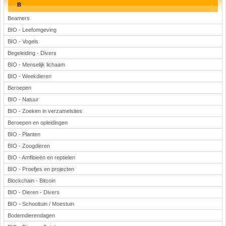
B
Beamers
BIO - Leefomgeving
BIO - Vogels
Begeleiding - Divers
BIO - Menselijk lichaam
BIO - Weekdieren
Beroepen
BIO - Natuur
BIO - Zoeken in verzamelsites
Beroepen en opleidingen
BIO - Planten
BIO - Zoogdieren
BIO - Amfibieën en reptielen
BIO - Proefjes en projecten
Blockchain - Bitcoin
BIO - Dieren - Divers
BIO - Schooltuin / Moestuin
Bodemdierendagen