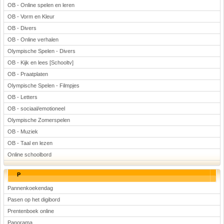
OB - Online spelen en leren
OB - Vorm en Kleur
OB - Divers
OB - Online verhalen
Olympische Spelen - Divers
OB - Kijk en lees [Schooltv]
OB - Praatplaten
Olympische Spelen - Filmpjes
OB - Letters
OB - sociaal/emotioneel
Olympische Zomerspelen
OB - Muziek
OB - Taal en lezen
Online schoolbord
P
Pannenkoekendag
Pasen op het digibord
Prentenboek online
Panorama