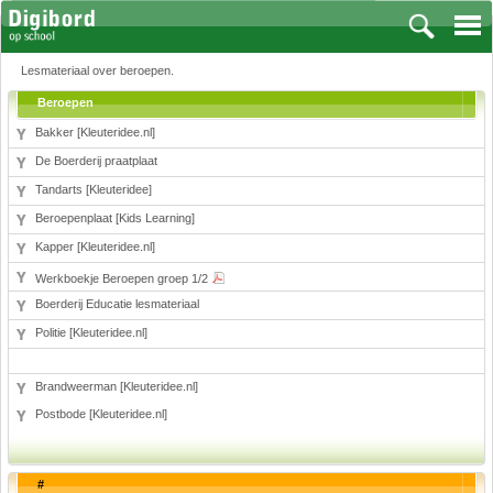
Lesmateriaal over beroepen.
Beroepen
Bakker [Kleuteridee.nl]
De Boerderij praatplaat
Vakken
Tandarts [Kleuteridee]
Aardrijkskunde
Beroepenplaat [Kids Learning]
Biologie
Kapper [Kleuteridee.nl]
Engels
Frans, Duits, Chinees, Spaans
Werkboekje Beroepen groep 1/2
Boerderij Educatie lesmateriaal
Geschiedenis
Handvaardigheid en Tekenen
Politie [Kleuteridee.nl]
Kunst en Cultuur
Levensbeschouwing
Brandweerman [Kleuteridee.nl]
Lichamelijke opvoeding
Postbode [Kleuteridee.nl]
Muziek
Natuurkunde
#
Nederlands