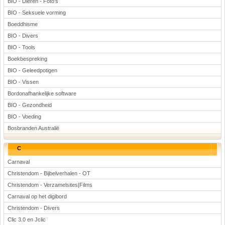
BIO - Dieren - Foto's
BIO - Seksuele vorming
Boeddhisme
BIO - Divers
BIO - Tools
Boekbespreking
BIO - Geleedpotigen
BIO - Vissen
Bordonafhankelijke software
BIO - Gezondheid
BIO - Voeding
Bosbranden Australië
C
Carnaval
Christendom - Bijbelverhalen - OT
Christendom - Verzamelsites|Films
Carnaval op het digibord
Christendom - Divers
Clic 3.0 en Jclic