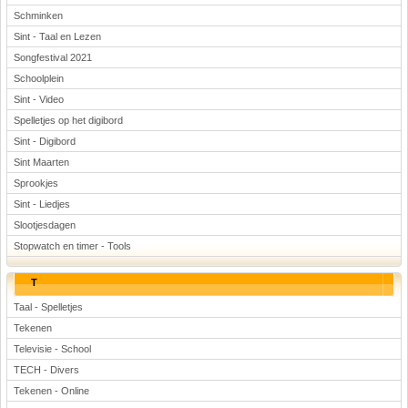
Schminken
Sint - Taal en Lezen
Songfestival 2021
Schoolplein
Sint - Video
Spelletjes op het digibord
Sint - Digibord
Sint Maarten
Sprookjes
Sint - Liedjes
Slootjesdagen
Stopwatch en timer - Tools
T
Taal - Spelletjes
Tekenen
Televisie - School
TECH - Divers
Tekenen - Online