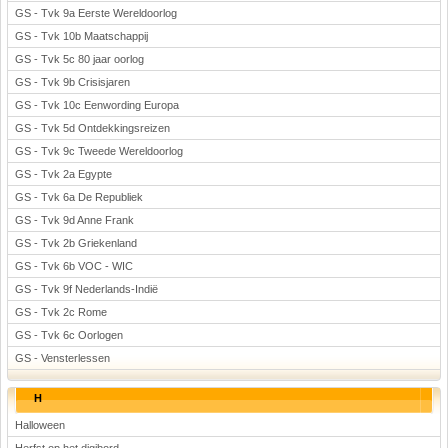
GS - Tvk 9a Eerste Wereldoorlog
GS - Tvk 10b Maatschappij
GS - Tvk 5c 80 jaar oorlog
GS - Tvk 9b Crisisjaren
GS - Tvk 10c Eenwording Europa
GS - Tvk 5d Ontdekkingsreizen
GS - Tvk 9c Tweede Wereldoorlog
GS - Tvk 2a Egypte
GS - Tvk 6a De Republiek
GS - Tvk 9d Anne Frank
GS - Tvk 2b Griekenland
GS - Tvk 6b VOC - WIC
GS - Tvk 9f Nederlands-Indië
GS - Tvk 2c Rome
GS - Tvk 6c Oorlogen
GS - Vensterlessen
H
Halloween