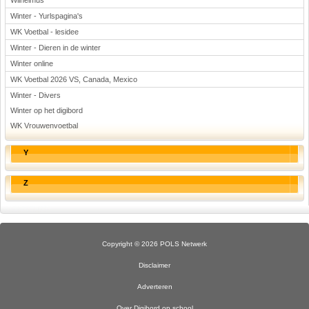
Wilhelmus
Winter - Yurlspagina's
WK Voetbal - lesidee
Winter - Dieren in de winter
Winter online
WK Voetbal 2026 VS, Canada, Mexico
Winter - Divers
Winter op het digibord
WK Vrouwenvoetbal
Y
Z
Copyright © 2026 POLS Netwerk
Disclaimer
Adverteren
Over Digibord op school