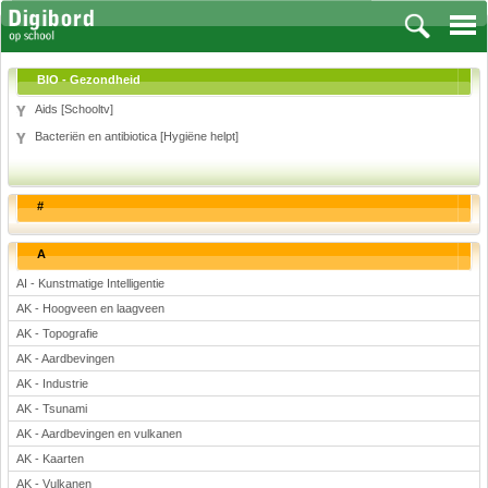
BIO - Gezondheid
Aids [Schooltv]
Bacteriën en antibiotica [Hygiëne helpt]
Vakken
Aardrijkskunde
#
Biologie
Engels
A
Frans, Duits, Chinees, Spaans
AI - Kunstmatige Intelligentie
Geschiedenis
AK - Hoogveen en laagveen
Handvaardigheid en Tekenen
AK - Topografie
Kunst en Cultuur
AK - Aardbevingen
Levensbeschouwing
AK - Industrie
Lichamelijke opvoeding
AK - Tsunami
Muziek
AK - Aardbevingen en vulkanen
Natuurkunde
AK - Kaarten
AK - Vulkanen
Nederlands