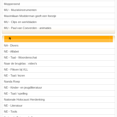
Moppereend
MU - Muziekinstrumenten
Maximiliaan Modderman geeft een feestje
MU - Clips en werkbladen
MU - Paul van Coeverden - animaties
N
NA - Divers
NE - Alfabet
NE - Taal - Woordenschat
Naar de brugklas : video's
NE - Flitsen bij VLL
NE - Taal / lezen
Nanda Roep
NE - Kinder- en jeugdliteratuur
NE - Taal / spelling
Nationale Holocaust Herdenking
NE - Literatuur
NE - Tools