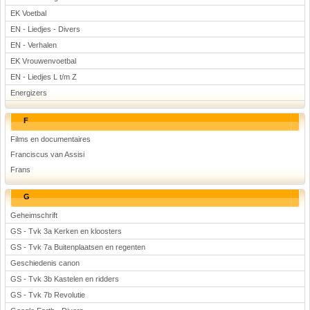
EK Voetbal
EN - Liedjes - Divers
EN - Verhalen
EK Vrouwenvoetbal
EN - Liedjes L t/m Z
Energizers
F
Films en documentaires
Franciscus van Assisi
Frans
G
Geheimschrift
GS - Tvk 3a Kerken en kloosters
GS - Tvk 7a Buitenplaatsen en regenten
Geschiedenis canon
GS - Tvk 3b Kastelen en ridders
GS - Tvk 7b Revolutie