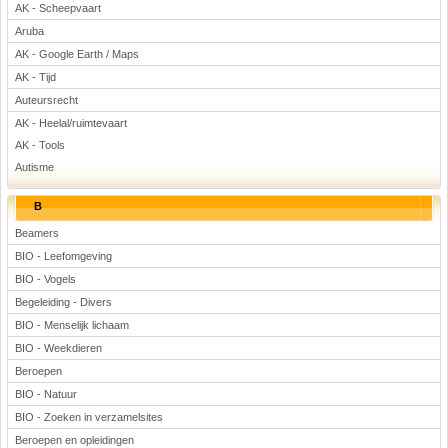
AK - Scheepvaart
Voetbal
Aruba
AK - Google Earth / Maps
AK - Tijd
Auteursrecht
AK - Heelal/ruimtevaart
AK - Tools
Autisme
(Advertenties)
B
Beamers
BIO - Leefomgeving
BIO - Vogels
Begeleiding - Divers
BIO - Menselijk lichaam
BIO - Weekdieren
Beroepen
BIO - Natuur
BIO - Zoeken in verzamelsites
Beroepen en opleidingen