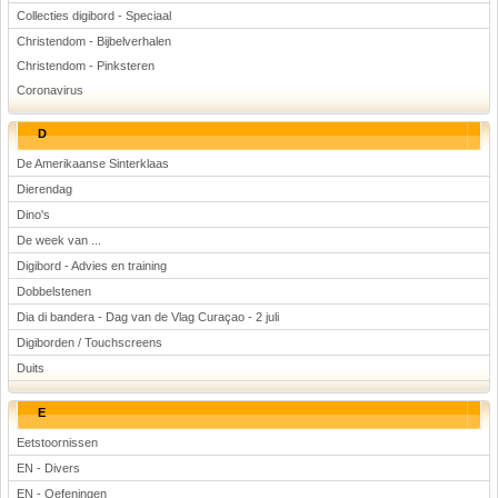
Collecties digibord - Speciaal
Christendom - Bijbelverhalen
Christendom - Pinksteren
Coronavirus
D
De Amerikaanse Sinterklaas
Dierendag
Dino's
De week van ...
Digibord - Advies en training
Dobbelstenen
Dia di bandera - Dag van de Vlag Curaçao - 2 juli
Digiborden / Touchscreens
Duits
E
Eetstoornissen
EN - Divers
EN - Oefeningen