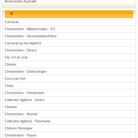
Bosbranden Australië
C
Carnaval
Christendom - Bijbelverhalen - OT
Christendom - Verzamelsites|Films
Carnaval op het digibord
Christendom - Divers
Clic 3.0 en Jclic
Chemie
Christendom - Driekoningen
Coco kan het!
China
Christendom - Hemelvaart
Collecties digibord - Divers
Chinees
Christendom - Muziek
Collecties digibord - Panorama
Chinees Nieuwjaar
Christendom - Pasen