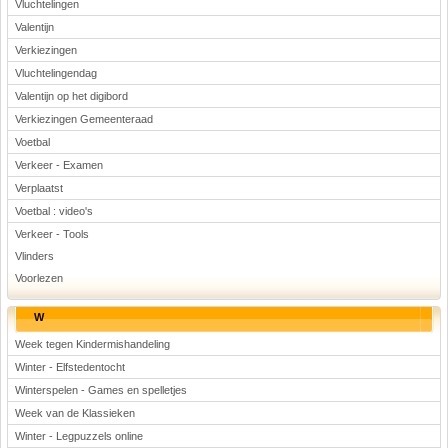
Vluchtelingen
Valentijn
Verkiezingen
Vluchtelingendag
Valentijn op het digibord
Verkiezingen Gemeenteraad
Voetbal
Verkeer - Examen
Verplaatst
Voetbal : video's
Verkeer - Tools
Vlinders
Voorlezen
W
Week tegen Kindermishandeling
Winter - Elfstedentocht
Winterspelen - Games en spelletjes
Week van de Klassieken
Winter - Legpuzzels online