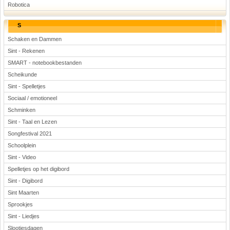
Robotica
S
Schaken en Dammen
Sint - Rekenen
SMART - notebookbestanden
Scheikunde
Sint - Spelletjes
Sociaal / emotioneel
Schminken
Sint - Taal en Lezen
Songfestival 2021
Schoolplein
Sint - Video
Spelletjes op het digibord
Sint - Digibord
Sint Maarten
Sprookjes
Sint - Liedjes
Slootjesdagen