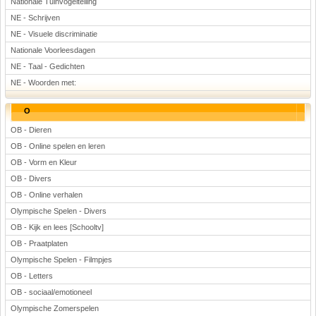
Nationale Tuinvogeltelling
NE - Schrijven
NE - Visuele discriminatie
Nationale Voorleesdagen
NE - Taal - Gedichten
NE - Woorden met:
O
OB - Dieren
OB - Online spelen en leren
OB - Vorm en Kleur
OB - Divers
OB - Online verhalen
Olympische Spelen - Divers
OB - Kijk en lees [Schooltv]
OB - Praatplaten
Olympische Spelen - Filmpjes
OB - Letters
OB - sociaal/emotioneel
Olympische Zomerspelen