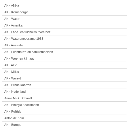
AK - Afrika
Rekenen
AK - Kernenergie
Scheikunde
AK - Water
Sport
AK - Amerika
Techniek
AK - Land- en tuinbouw / veeteelt
Verkeer
AK - Watersnoodramp 1953
Wiskunde
AK - Australië
Onderwerpen
AK - Luchtfoto's en satellietbeelden
AK - Weer en klimaat
Apps en tablets
AK - Azië
Collecties digibord
AK - Milieu
Digiborden / touchscreens
AK - Wereld
Digibordtools
AK - Blinde kaarten
Downloads basisonderwijs
AK - Nederland
Herfst
Annie M.G. Schmidt
Kerstmis
AK - Energie / delfstoffen
Kinder-/Jeugdboeken
AK - Politiek
Lente
Anton de Kom
Onderbouw PO
AK - Europa
Pasen