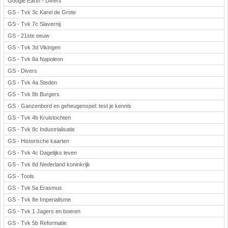
Google Earth - Divers
GS - Tvk 3c Karel de Grote
GS - Tvk 7c Slavernij
GS - 21ste eeuw
GS - Tvk 3d Vikingen
GS - Tvk 8a Napoleon
GS - Divers
GS - Tvk 4a Steden
GS - Tvk 8b Burgers
GS - Ganzenbord en geheugenspel: test je kennis
GS - Tvk 4b Kruistochten
GS - Tvk 8c Industrialisatie
GS - Historische kaarten
GS - Tvk 4c Dagelijks leven
GS - Tvk 8d Nederland koninkrijk
GS - Tools
GS - Tvk 5a Erasmus
GS - Tvk 8e Imperialisme
GS - Tvk 1 Jagers en boeren
GS - Tvk 5b Reformatie