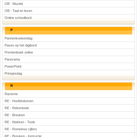
OB - Muziek
OB - Taal en lezen
Online schoolbord
P
Pannenkoekendag
Pasen op het digibord
Prentenboek online
Panorama
PowerPoint
Prinsjesdag
R
Racisme
RE - Hoofdrekenen
RE - Rekentools
RE - Breuken
RE - Klokken - Tools
RE - Romeinse cijfers
RE - Breuken - Instructie