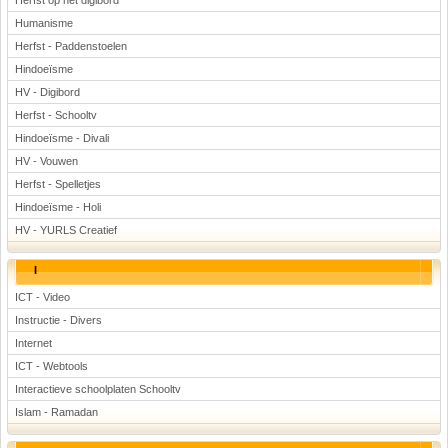
Herfst op het digibord
Humanisme
Herfst - Paddenstoelen
Hindoeïsme
HV - Digibord
Herfst - Schooltv
Hindoeïsme - Divali
HV - Vouwen
Herfst - Spelletjes
Hindoeïsme - Holi
HV - YURLS Creatief
I
ICT - Video
Instructie - Divers
Internet
ICT - Webtools
Interactieve schoolplaten Schooltv
Islam - Ramadan