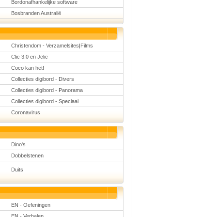
Bordonafhankelijke software
Bosbranden Australië
Christendom - Verzamelsites|Films
Clic 3.0 en Jclic
Coco kan het!
Collecties digibord - Divers
Collecties digibord - Panorama
Collecties digibord - Speciaal
Coronavirus
Dino's
Dobbelstenen
Duits
EN - Oefeningen
EN - Verhalen