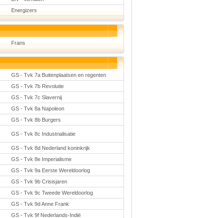
Energizers
Frans
GS - Tvk 7a Buitenplaatsen en regenten
GS - Tvk 7b Revolutie
GS - Tvk 7c Slavernij
GS - Tvk 8a Napoleon
GS - Tvk 8b Burgers
GS - Tvk 8c Industrialisatie
GS - Tvk 8d Nederland koninkrijk
GS - Tvk 8e Imperialisme
GS - Tvk 9a Eerste Wereldoorlog
GS - Tvk 9b Crisisjaren
GS - Tvk 9c Tweede Wereldoorlog
GS - Tvk 9d Anne Frank
GS - Tvk 9f Nederlands-Indië