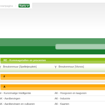
 startpagina
RE - Kommagetallen en procenten
Breukenmuur [Spelletjesplein]
Breukenmuur [Visnos]
#
A
AI - Kunstmatige Intelligentie
AK - Hoogveen en laagveen
AK - Aardbevingen
AK - Industrie
AK - Aardbevingen en vulkanen
AK - Kaarten