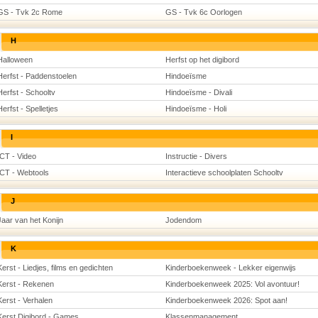
GS - Tvk 2c Rome
GS - Tvk 6c Oorlogen
H
Halloween
Herfst op het digibord
Herfst - Paddenstoelen
Hindoeïsme
Herfst - Schooltv
Hindoeïsme - Divali
Herfst - Spelletjes
Hindoeïsme - Holi
I
ICT - Video
Instructie - Divers
ICT - Webtools
Interactieve schoolplaten Schooltv
J
Jaar van het Konijn
Jodendom
K
Kerst - Liedjes, films en gedichten
Kinderboekenweek - Lekker eigenwijs
Kerst - Rekenen
Kinderboekenweek 2025: Vol avontuur!
Kerst - Verhalen
Kinderboekenweek 2026: Spot aan!
Kerst Digibord - Games
Klassenmanagement