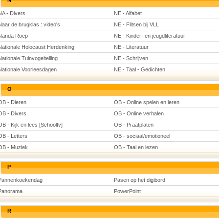
N
NA - Divers
NE - Alfabet
Naar de brugklas : video's
NE - Flitsen bij VLL
Nanda Roep
NE - Kinder- en jeugdliteratuur
Nationale Holocaust Herdenking
NE - Literatuur
Nationale Tuinvogeltelling
NE - Schrijven
Nationale Voorleesdagen
NE - Taal - Gedichten
O
OB - Dieren
OB - Online spelen en leren
OB - Divers
OB - Online verhalen
OB - Kijk en lees [Schooltv]
OB - Praatplaten
OB - Letters
OB - sociaal/emotioneel
OB - Muziek
OB - Taal en lezen
P
Pannenkoekendag
Pasen op het digibord
Panorama
PowerPoint
R