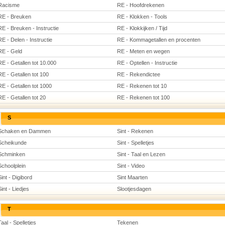
Racisme
RE - Hoofdrekenen
RE - Breuken
RE - Klokken - Tools
RE - Breuken - Instructie
RE - Klokkijken / Tijd
RE - Delen - Instructie
RE - Kommagetallen en procenten
RE - Geld
RE - Meten en wegen
RE - Getallen tot 10.000
RE - Optellen - Instructie
RE - Getallen tot 100
RE - Rekendictee
RE - Getallen tot 1000
RE - Rekenen tot 10
RE - Getallen tot 20
RE - Rekenen tot 100
S
Schaken en Dammen
Sint - Rekenen
Scheikunde
Sint - Spelletjes
Schminken
Sint - Taal en Lezen
Schoolplein
Sint - Video
Sint - Digibord
Sint Maarten
Sint - Liedjes
Slootjesdagen
T
Taal - Spelletjes
Tekenen