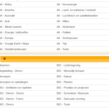
AK - Afrika
AK - Kernenergie
AK - Amerika
AK - Land- en tuinbouw / veeteelt
AK - Australië
AK - Luchtfoto's en satellietbeelden
AK - Azië
AK - Milieu
AK - Blinde kaarten
AK - Nederland
AK - Energie / delfstoffen
AK - Politiek
AK - Europa
AK - Scheepvaart
AK - Google Earth / Maps
AK - Tijd
AK - Heelal/ruimtevaart
AK - Tools
B
Beamers
BIO - Leefomgeving
Begeleiding - Divers
BIO - Menselijk lichaam
Beroepen
BIO - Natuur
Beroepen en opleidingen
BIO - Planten
BIO - Amfibieën en reptielen
BIO - Proefjes en projecten
BIO - Dieren - Divers
BIO - Schooltuin / Moestuin
BIO - Dieren - Foto's
BIO - Seksuele vorming
BIO - Divers
BIO - Tools