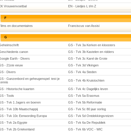
EK Vrouwenvoetbal
EN - Liedjes L t/m Z
F
Films en documentaires
Franciscus van Assisi
G
Geheimschrift
GS - Tvk 3a Kerken en kloosters
Geschiedenis canon
GS - Tvk 3b Kastelen en ridders
Google Earth - Divers
GS - Tvk 3c Karel de Grote
GS - 21ste eeuw
GS - Tvk 3d Vikingen
GS - Divers
GS - Tvk 4a Steden
GS - Ganzenbord en geheugenspel: test je
GS - Tvk 4b Kruistochten
kennis
GS - Historische kaarten
GS - Tvk 4c Dagelijks leven
GS - Tools
GS - Tvk 5a Erasmus
GS - Tvk 1 Jagers en boeren
GS - Tvk 5b Reformatie
GS - Tvk 10b Maatschappij
GS - Tvk 5c 80 jaar oorlog
GS - Tvk 10c Eenwording Europa
GS - Tvk 5d Ontdekkingsreizen
GS - Tvk 2a Egypte
GS - Tvk 6a De Republiek
GS - Tvk 2b Griekenland
GS - Tvk 6b VOC - WIC