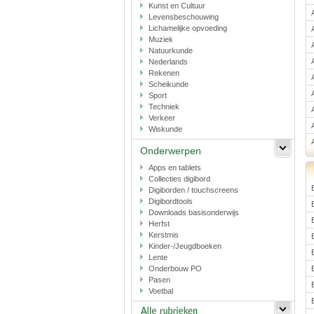
Kunst en Cultuur
Levensbeschouwing
Lichamelijke opvoeding
Muziek
Natuurkunde
Nederlands
Rekenen
Scheikunde
Sport
Techniek
Verkeer
Wiskunde
Onderwerpen
Apps en tablets
Collecties digibord
Digiborden / touchscreens
Digibordtools
Downloads basisonderwijs
Herfst
Kerstmis
Kinder-/Jeugdboeken
Lente
Onderbouw PO
Pasen
Voetbal