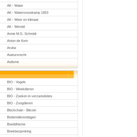
Natuurkunde
AK - Water
Nederlands
AK - Watersnoodramp 1953
Rekenen
Scheikunde
AK - Weer en klimaat
Sport
AK - Wereld
Techniek
Verkeer
Annie M.G. Schmidt
Wiskunde
Anton de Kom
Onderwerpen
Aruba
Apps en tablets
Auteursrecht
Collecties digibord
Autisme
Digiborden /
touchscreens
Digibordtools
Downloads
basisonderwijs
BIO - Vogels
Herfst
BIO - Weekdieren
Kerstmis
Kinder-/Jeugdboeken
BIO - Zoeken in verzamelsites
Lente
BIO - Zoogdieren
Onderbouw PO
Blockchain - Bitcoin
Pasen
Voetbal
Bodemdierendagen
Boeddhisme
Boekbespreking