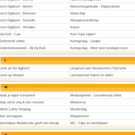
Kerst Digibord - Ideeën
Klassenorganisatie - Digibordtools
Kerst Digibord - Rekenen
Kleine Aap
Kerst Digibord - Schooltv
Klimaatverandering
Kerst Digibord - Verhalen
Koken
eti-Koti - 1 juli
Kom maar kipjes!
Kinderboek online
Koningsdag - Liedjes
Kinderboekenweek - Bij mij thuis
Koningsdag - Meer over koningen enzo
L
Lente op het digibord
Lesgeven aan nieuwkomers Oekraïne
Leren op afstand
Lesmateriaal maken en delen
M
Maak je eigen kunstwerk
Mediawijsheid - Lesmateriaal online
Maar eerst ving ik een monster
Metaverse
Martin Luther Kingdag
Moederdag
Max Verstappen
Moppereend
Maximiliaan Modderman geeft een feestje
MU - Clips en werkbladen