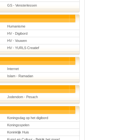
GS - Vensterlessen
Humanisme
HV - Digibord
HV - Vouwen
HV - YURLS Creatief
Internet
Islam - Ramadan
Jodendom - Pesach
Koningsdag op het digibord
Koningsspelen
Koninklijk Huis
Kunst en Cultuur - Bekijk het maar!