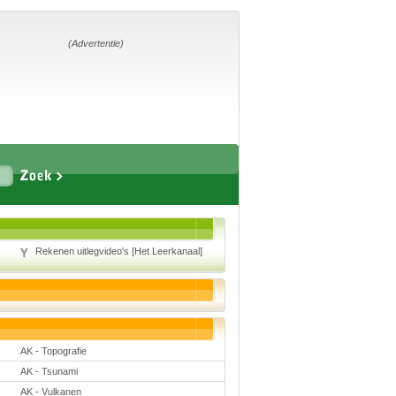
Home
Suggesties
Adverteren
(Advertentie)
Eigen
startpagina
Vakken
Aardrijkskunde
Biologie
Rekenen uitlegvideo's [Het Leerkanaal]
Engels
Frans, Duits,
Chinees, Spaans
Geschiedenis
Handvaardigheid en
Tekenen
Kunst en Cultuur
AK - Topografie
Levensbeschouwing
Lichamelijke
AK - Tsunami
opvoeding
Muziek
AK - Vulkanen