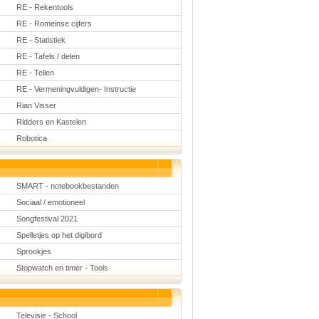
RE - Rekentools
RE - Romeinse cijfers
RE - Statistiek
RE - Tafels / delen
RE - Tellen
RE - Vermeningvuldigen- Instructie
Rian Visser
Ridders en Kastelen
Robotica
SMART - notebookbestanden
Sociaal / emotioneel
Songfestival 2021
Spelletjes op het digibord
Sprookjes
Stopwatch en timer - Tools
Televisie - School