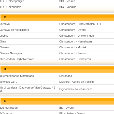
BIO - Geleedpotigen
BIO - Vissen
BIO - Gezondheid
BIO - Voeding
C
Carnaval
Christendom - Bijbelverhalen - OT
Carnaval op het digibord
Christendom - Divers
Chemie
Christendom - Driekoningen
China
Christendom - Hemelvaart
Chinees
Christendom - Muziek
Chinees Nieuwjaar
Christendom - Pasen
Christendom - Bijbelverhalen
Christendom - Pinksteren
D
De Amerikaanse Sinterklaas
Dierendag
De week van ...
Digibord - Advies en training
Dia di bandera - Dag van de Vlag Curaçao - 2
Digiborden / Touchscreens
uli
E
Eetstoornissen
EN - Divers
EK Voetbal
EN - Liedjes - Divers