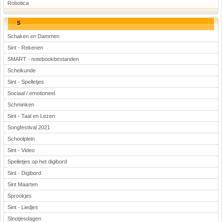
Robotica
S
Schaken en Dammen
Sint - Rekenen
SMART - notebookbestanden
Scheikunde
Sint - Spelletjes
Sociaal / emotioneel
Schminken
Sint - Taal en Lezen
Songfestival 2021
Schoolplein
Sint - Video
Spelletjes op het digibord
Sint - Digibord
Sint Maarten
Sprookjes
Sint - Liedjes
Slootjesdagen