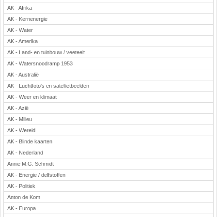
AK - Afrika
Rekenen
AK - Kernenergie
Scheikunde
AK - Water
Sport
AK - Amerika
Techniek
AK - Land- en tuinbouw / veeteelt
Verkeer
AK - Watersnoodramp 1953
Wiskunde
AK - Australië
Onderwerpen
AK - Luchtfoto's en satellietbeelden
AK - Weer en klimaat
Apps en tablets
AK - Azië
Collecties digibord
AK - Milieu
Digiborden / touchscreens
AK - Wereld
Digibordtools
AK - Blinde kaarten
Downloads basisonderwijs
AK - Nederland
Herfst
Annie M.G. Schmidt
Kerstmis
AK - Energie / delfstoffen
Kinder-/Jeugdboeken
AK - Politiek
Lente
Anton de Kom
Onderbouw PO
AK - Europa
Pasen