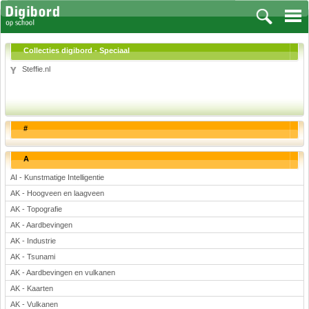
Collecties digibord - Speciaal
Steffie.nl
Vakken
Aardrijkskunde
#
Biologie
Engels
A
Frans, Duits, Chinees, Spaans
AI - Kunstmatige Intelligentie
Geschiedenis
AK - Hoogveen en laagveen
Handvaardigheid en Tekenen
AK - Topografie
Kunst en Cultuur
AK - Aardbevingen
Levensbeschouwing
AK - Industrie
AK - Tsunami
Lichamelijke opvoeding
AK - Aardbevingen en vulkanen
Muziek
AK - Kaarten
Natuurkunde
AK - Vulkanen
Nederlands