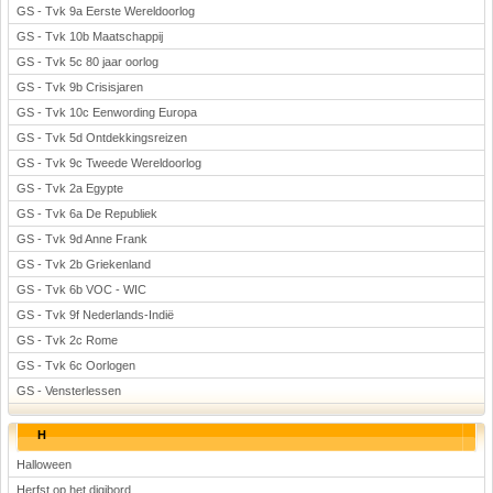
GS - Tvk 9a Eerste Wereldoorlog
GS - Tvk 10b Maatschappij
GS - Tvk 5c 80 jaar oorlog
GS - Tvk 9b Crisisjaren
GS - Tvk 10c Eenwording Europa
GS - Tvk 5d Ontdekkingsreizen
GS - Tvk 9c Tweede Wereldoorlog
GS - Tvk 2a Egypte
GS - Tvk 6a De Republiek
GS - Tvk 9d Anne Frank
GS - Tvk 2b Griekenland
GS - Tvk 6b VOC - WIC
GS - Tvk 9f Nederlands-Indië
GS - Tvk 2c Rome
GS - Tvk 6c Oorlogen
GS - Vensterlessen
H
Halloween
Herfst op het digibord