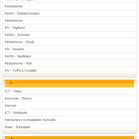
Humanisme
Herfst - Paddenstoelen
Hindoeïsme
HV - Digibord
Herfst - Schooltv
Hindoeïsme - Divali
HV - Vouwen
Herfst - Spelletjes
Hindoeïsme - Holi
HV - YURLS Creatief
I
ICT - Video
Instructie - Divers
Internet
ICT - Webtools
Interactieve schoolplaten Schooltv
Islam - Ramadan