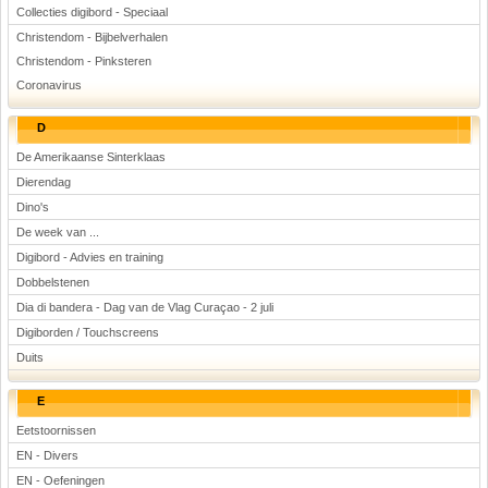
Collecties digibord - Speciaal
Christendom - Bijbelverhalen
Christendom - Pinksteren
Coronavirus
D
De Amerikaanse Sinterklaas
Dierendag
Dino's
De week van ...
Digibord - Advies en training
Dobbelstenen
Dia di bandera - Dag van de Vlag Curaçao - 2 juli
Digiborden / Touchscreens
Duits
E
Eetstoornissen
EN - Divers
EN - Oefeningen