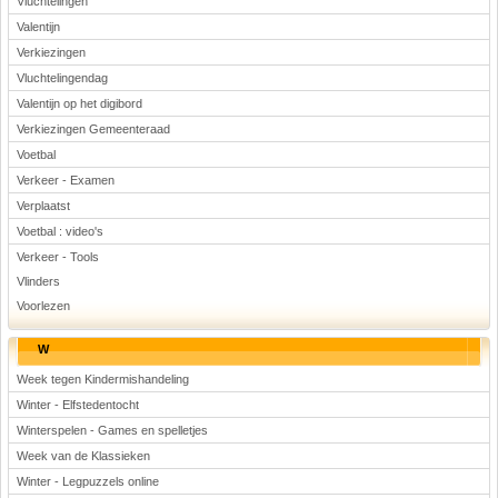
Vluchtelingen
Valentijn
Verkiezingen
Vluchtelingendag
Valentijn op het digibord
Verkiezingen Gemeenteraad
Voetbal
Verkeer - Examen
Verplaatst
Voetbal : video's
Verkeer - Tools
Vlinders
Voorlezen
W
Week tegen Kindermishandeling
Winter - Elfstedentocht
Winterspelen - Games en spelletjes
Week van de Klassieken
Winter - Legpuzzels online