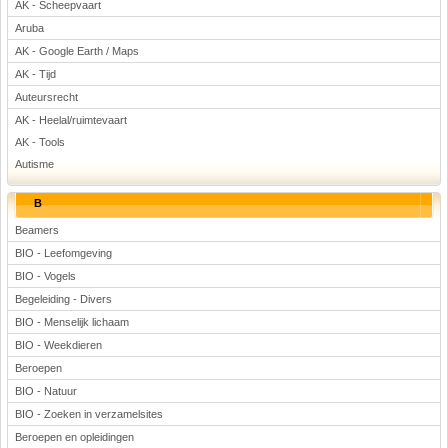
AK - Scheepvaart
Voetbal
Aruba
AK - Google Earth / Maps
AK - Tijd
Auteursrecht
AK - Heelal/ruimtevaart
AK - Tools
Autisme
(Advertenties)
B
Beamers
BIO - Leefomgeving
BIO - Vogels
Begeleiding - Divers
BIO - Menselijk lichaam
BIO - Weekdieren
Beroepen
BIO - Natuur
BIO - Zoeken in verzamelsites
Beroepen en opleidingen