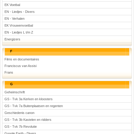
EK Voetbal
EN - Liedjes - Divers
EN - Verhalen
EK Vrouwenvoetbal
EN - Liedjes L t/m Z
Energizers
F
Films en documentaires
Franciscus van Assisi
Frans
G
Geheimschrift
GS - Tvk 3a Kerken en kloosters
GS - Tvk 7a Buitenplaatsen en regenten
Geschiedenis canon
GS - Tvk 3b Kastelen en ridders
GS - Tvk 7b Revolutie
Google Earth - Divers