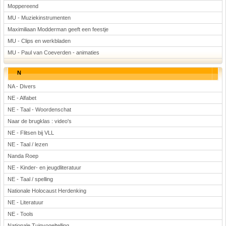
Moppereend
MU - Muziekinstrumenten
Maximiliaan Modderman geeft een feestje
MU - Clips en werkbladen
MU - Paul van Coeverden - animaties
N
NA - Divers
NE - Alfabet
NE - Taal - Woordenschat
Naar de brugklas : video's
NE - Flitsen bij VLL
NE - Taal / lezen
Nanda Roep
NE - Kinder- en jeugdliteratuur
NE - Taal / spelling
Nationale Holocaust Herdenking
NE - Literatuur
NE - Tools
Nationale Tuinvogeltelling