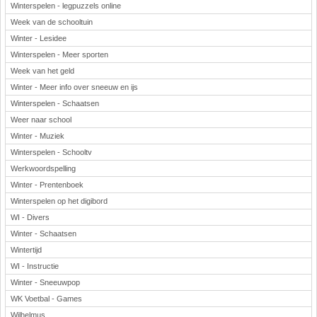
Winterspelen - legpuzzels online
Week van de schooltuin
Winter - Lesidee
Winterspelen - Meer sporten
Week van het geld
Winter - Meer info over sneeuw en ijs
Winterspelen - Schaatsen
Weer naar school
Winter - Muziek
Winterspelen - Schooltv
Werkwoordspelling
Winter - Prentenboek
Winterspelen op het digibord
WI - Divers
Winter - Schaatsen
Wintertijd
WI - Instructie
Winter - Sneeuwpop
WK Voetbal - Games
Wilhelmus