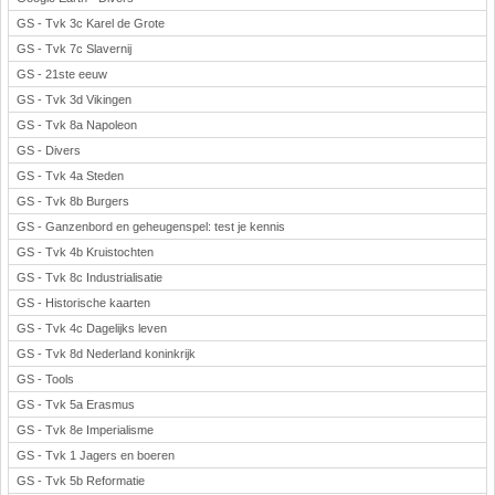
GS - Tvk 3c Karel de Grote
GS - Tvk 7c Slavernij
GS - 21ste eeuw
GS - Tvk 3d Vikingen
GS - Tvk 8a Napoleon
GS - Divers
GS - Tvk 4a Steden
GS - Tvk 8b Burgers
GS - Ganzenbord en geheugenspel: test je kennis
GS - Tvk 4b Kruistochten
GS - Tvk 8c Industrialisatie
GS - Historische kaarten
GS - Tvk 4c Dagelijks leven
GS - Tvk 8d Nederland koninkrijk
GS - Tools
GS - Tvk 5a Erasmus
GS - Tvk 8e Imperialisme
GS - Tvk 1 Jagers en boeren
GS - Tvk 5b Reformatie