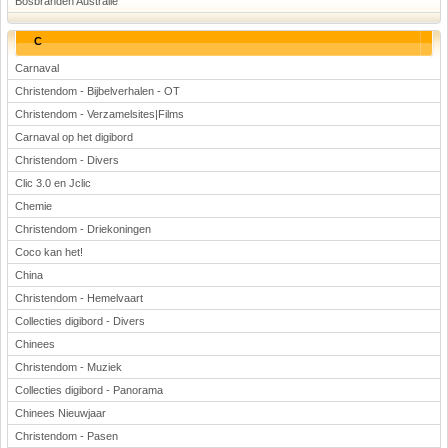
Bosbranden Australië
C
Carnaval
Christendom - Bijbelverhalen - OT
Christendom - Verzamelsites|Films
Carnaval op het digibord
Christendom - Divers
Clic 3.0 en Jclic
Chemie
Christendom - Driekoningen
Coco kan het!
China
Christendom - Hemelvaart
Collecties digibord - Divers
Chinees
Christendom - Muziek
Collecties digibord - Panorama
Chinees Nieuwjaar
Christendom - Pasen