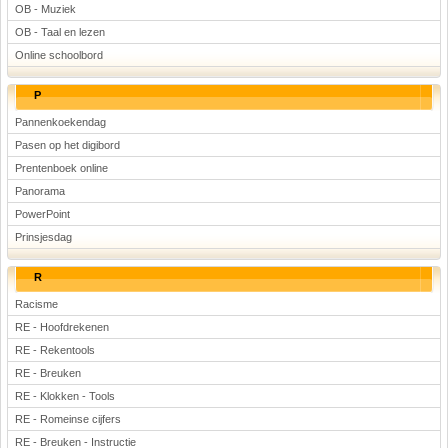
OB - Muziek
OB - Taal en lezen
Online schoolbord
P
Pannenkoekendag
Pasen op het digibord
Prentenboek online
Panorama
PowerPoint
Prinsjesdag
R
Racisme
RE - Hoofdrekenen
RE - Rekentools
RE - Breuken
RE - Klokken - Tools
RE - Romeinse cijfers
RE - Breuken - Instructie