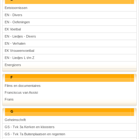
Eetstoornissen
EN - Divers
EN - Oefeningen
EK Voetbal
EN - Liedjes - Divers
EN - Verhalen
EK Vrouwenvoetbal
EN - Liedjes L t/m Z
Energizers
F
Films en documentaires
Franciscus van Assisi
Frans
G
Geheimschrift
GS - Tvk 3a Kerken en kloosters
GS - Tvk 7a Buitenplaatsen en regenten