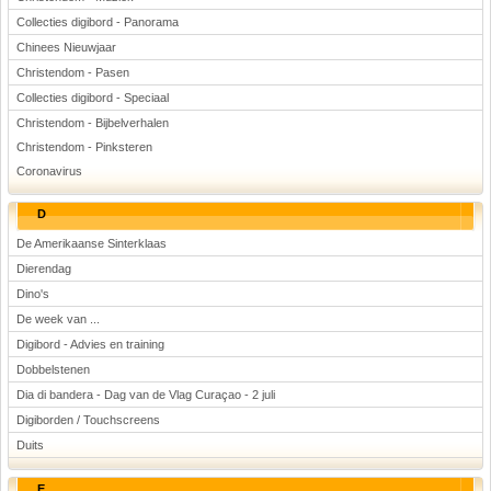
Collecties digibord - Panorama
Chinees Nieuwjaar
Christendom - Pasen
Collecties digibord - Speciaal
Christendom - Bijbelverhalen
Christendom - Pinksteren
Coronavirus
D
De Amerikaanse Sinterklaas
Dierendag
Dino's
De week van ...
Digibord - Advies en training
Dobbelstenen
Dia di bandera - Dag van de Vlag Curaçao - 2 juli
Digiborden / Touchscreens
Duits
E