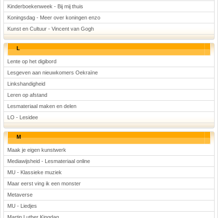
Kinderboekenweek - Bij mij thuis
Koningsdag - Meer over koningen enzo
Kunst en Cultuur - Vincent van Gogh
L
Lente op het digibord
Lesgeven aan nieuwkomers Oekraïne
Linkshandigheid
Leren op afstand
Lesmateriaal maken en delen
LO - Lesidee
M
Maak je eigen kunstwerk
Mediawijsheid - Lesmateriaal online
MU - Klassieke muziek
Maar eerst ving ik een monster
Metaverse
MU - Liedjes
Martin Luther Kingdag