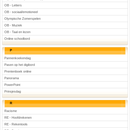
OB - Letters
OB - sociaal/emotioneel
Olympische Zomerspelen
OB - Muziek
OB - Taal en lezen
Online schoolbord
P
Pannenkoekendag
Pasen op het digibord
Prentenboek online
Panorama
PowerPoint
Prinsjesdag
R
Racisme
RE - Hoofdrekenen
RE - Rekentools