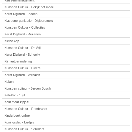
Klassenmanagement
Kunst en Cultuur - Bekijk het maar!
Kerst Digibord - Ideeën
Klassenorganisatie - Digibordtools
Kunst en Cultuur - Collecties
Kerst Digibord - Rekenen
Kleine Aap
Kunst en Cultuur - De Stijl
Kerst Digibord - Schooltv
Klimaatverandering
Kunst en Cultuur - Divers
Kerst Digibord - Verhalen
Koken
Kunst en cultuur - Jeroen Bosch
Keti-Koti - 1 juli
Kom maar kipjes!
Kunst en Cultuur - Rembrandt
Kinderboek online
Koningsdag - Liedjes
Kunst en Cultuur - Schilders