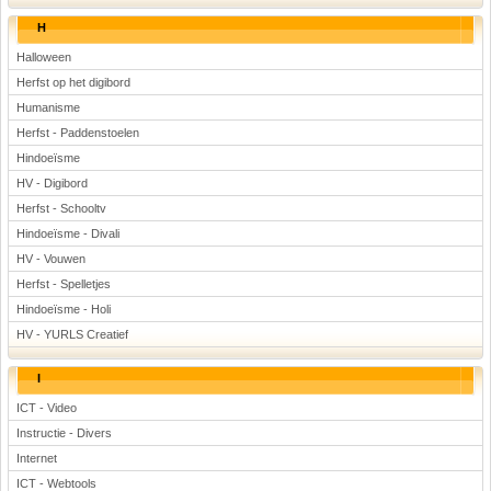
H
Halloween
Herfst op het digibord
Humanisme
Herfst - Paddenstoelen
Hindoeïsme
HV - Digibord
Herfst - Schooltv
Hindoeïsme - Divali
HV - Vouwen
Herfst - Spelletjes
Hindoeïsme - Holi
HV - YURLS Creatief
I
ICT - Video
Instructie - Divers
Internet
ICT - Webtools