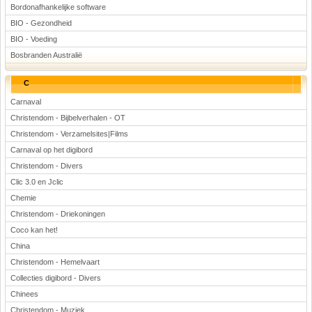
Bordonafhankelijke software
BIO - Gezondheid
BIO - Voeding
Bosbranden Australië
C
Carnaval
Christendom - Bijbelverhalen - OT
Christendom - Verzamelsites|Films
Carnaval op het digibord
Christendom - Divers
Clic 3.0 en Jclic
Chemie
Christendom - Driekoningen
Coco kan het!
China
Christendom - Hemelvaart
Collecties digibord - Divers
Chinees
Christendom - Muziek