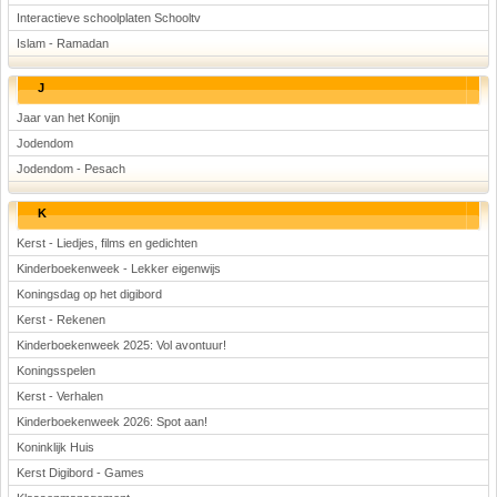
Interactieve schoolplaten Schooltv
Islam - Ramadan
J
Jaar van het Konijn
Jodendom
Jodendom - Pesach
K
Kerst - Liedjes, films en gedichten
Kinderboekenweek - Lekker eigenwijs
Koningsdag op het digibord
Kerst - Rekenen
Kinderboekenweek 2025: Vol avontuur!
Koningsspelen
Kerst - Verhalen
Kinderboekenweek 2026: Spot aan!
Koninklijk Huis
Kerst Digibord - Games