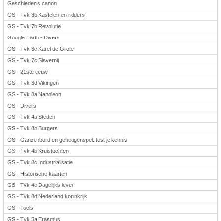
Geschiedenis canon
GS - Tvk 3b Kastelen en ridders
GS - Tvk 7b Revolutie
Google Earth - Divers
GS - Tvk 3c Karel de Grote
GS - Tvk 7c Slavernij
GS - 21ste eeuw
GS - Tvk 3d Vikingen
GS - Tvk 8a Napoleon
GS - Divers
GS - Tvk 4a Steden
GS - Tvk 8b Burgers
GS - Ganzenbord en geheugenspel: test je kennis
GS - Tvk 4b Kruistochten
GS - Tvk 8c Industrialisatie
GS - Historische kaarten
GS - Tvk 4c Dagelijks leven
GS - Tvk 8d Nederland koninkrijk
GS - Tools
GS - Tvk 5a Erasmus