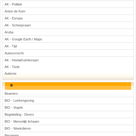
AK - Politiek
Voetbal
Anton de Kom
AK - Europa
AK - Scheepvaart
Aruba
AK - Google Earth / Maps
AK - Tijd
(Advertenties)
Auteursrecht
AK - Heelal/ruimtevaart
AK - Tools
Autisme
B
Beamers
BIO - Leefomgeving
BIO - Vogels
Begeleiding - Divers
BIO - Menselijk lichaam
BIO - Weekdieren
Beroepen