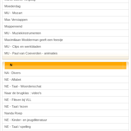
Moederdag
MU - Mozart
Max Verstappen
Moppereend
MU - Muziekinstrumenten
Maximiliaan Modderman geeft een feestje
MU - Clips en werkbladen
MU - Paul van Coeverden - animaties
N
NA - Divers
NE - Alfabet
NE - Taal - Woordenschat
Naar de brugklas : video's
NE - Flitsen bij VLL
NE - Taal / lezen
Nanda Roep
NE - Kinder- en jeugdliteratuur
NE - Taal / spelling