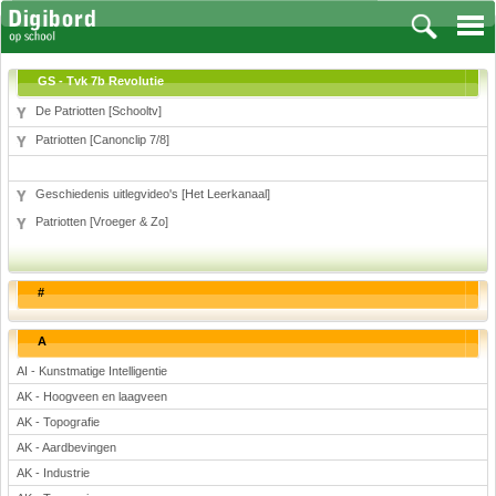
GS - Tvk 7b Revolutie
De Patriotten [Schooltv]
Patriotten [Canonclip 7/8]
Vakken
Geschiedenis uitlegvideo's [Het Leerkanaal]
Aardrijkskunde
Patriotten [Vroeger & Zo]
Biologie
Engels
Frans, Duits, Chinees, Spaans
#
Geschiedenis
Handvaardigheid en Tekenen
A
Kunst en Cultuur
AI - Kunstmatige Intelligentie
Levensbeschouwing
AK - Hoogveen en laagveen
Lichamelijke opvoeding
AK - Topografie
Muziek
AK - Aardbevingen
Natuurkunde
AK - Industrie
Nederlands