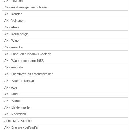
AK - Tsunami
Rekenen
AK - Aardbevingen en vulkanen
Scheikunde
AK - Kaarten
Sport
AK - Vulkanen
Techniek
AK - Afrika
Verkeer
AK - Kernenergie
AK - Water
Wiskunde
AK - Amerika
Onderwerpen
AK - Land- en tuinbouw / veeteelt
Apps en tablets
AK - Watersnoodramp 1953
Collecties digibord
AK - Australië
Digiborden / touchscreens
AK - Luchtfoto's en satellietbeelden
Digibordtools
AK - Weer en klimaat
Downloads basisonderwijs
AK - Azië
Herfst
AK - Milieu
AK - Wereld
Kerstmis
AK - Blinde kaarten
Kinder-/Jeugdboeken
AK - Nederland
Lente
Annie M.G. Schmidt
Onderbouw PO
AK - Energie / delfstoffen
Pasen