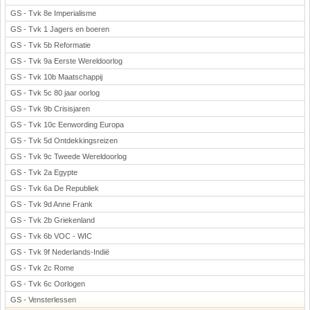
GS - Tvk 8e Imperialisme
GS - Tvk 1 Jagers en boeren
GS - Tvk 5b Reformatie
GS - Tvk 9a Eerste Wereldoorlog
GS - Tvk 10b Maatschappij
GS - Tvk 5c 80 jaar oorlog
GS - Tvk 9b Crisisjaren
GS - Tvk 10c Eenwording Europa
GS - Tvk 5d Ontdekkingsreizen
GS - Tvk 9c Tweede Wereldoorlog
GS - Tvk 2a Egypte
GS - Tvk 6a De Republiek
GS - Tvk 9d Anne Frank
GS - Tvk 2b Griekenland
GS - Tvk 6b VOC - WIC
GS - Tvk 9f Nederlands-Indië
GS - Tvk 2c Rome
GS - Tvk 6c Oorlogen
GS - Vensterlessen