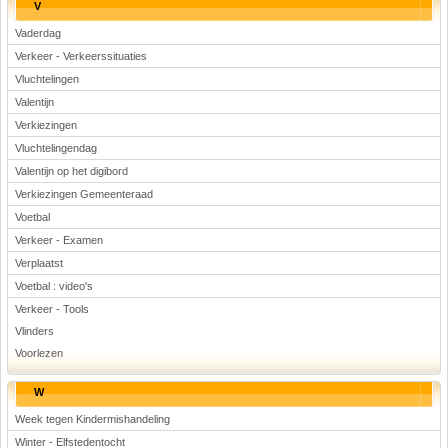
V
Vaderdag
Verkeer - Verkeerssituaties
Vluchtelingen
Valentijn
Verkiezingen
Vluchtelingendag
Valentijn op het digibord
Verkiezingen Gemeenteraad
Voetbal
Verkeer - Examen
Verplaatst
Voetbal : video's
Verkeer - Tools
Vlinders
Voorlezen
W
Week tegen Kindermishandeling
Winter - Elfstedentocht