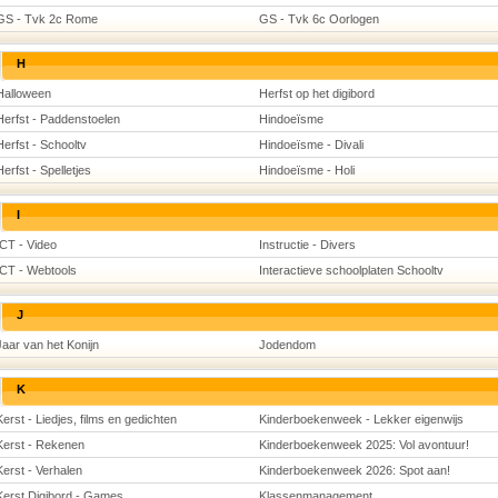
GS - Tvk 2c Rome
GS - Tvk 6c Oorlogen
H
Halloween
Herfst op het digibord
Herfst - Paddenstoelen
Hindoeïsme
Herfst - Schooltv
Hindoeïsme - Divali
Herfst - Spelletjes
Hindoeïsme - Holi
I
ICT - Video
Instructie - Divers
ICT - Webtools
Interactieve schoolplaten Schooltv
J
Jaar van het Konijn
Jodendom
K
Kerst - Liedjes, films en gedichten
Kinderboekenweek - Lekker eigenwijs
Kerst - Rekenen
Kinderboekenweek 2025: Vol avontuur!
Kerst - Verhalen
Kinderboekenweek 2026: Spot aan!
Kerst Digibord - Games
Klassenmanagement