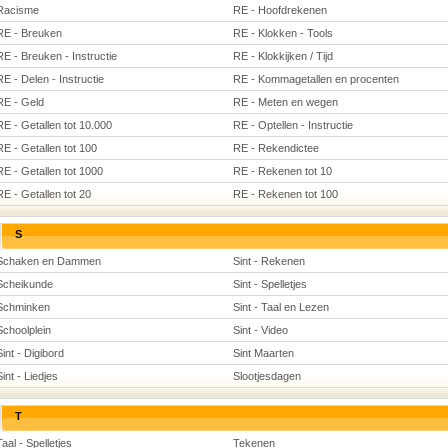
Racisme
RE - Hoofdrekenen
RE - Breuken
RE - Klokken - Tools
RE - Breuken - Instructie
RE - Klokkijken / Tijd
RE - Delen - Instructie
RE - Kommagetallen en procenten
RE - Geld
RE - Meten en wegen
RE - Getallen tot 10.000
RE - Optellen - Instructie
RE - Getallen tot 100
RE - Rekendictee
RE - Getallen tot 1000
RE - Rekenen tot 10
RE - Getallen tot 20
RE - Rekenen tot 100
S
Schaken en Dammen
Sint - Rekenen
Scheikunde
Sint - Spelletjes
Schminken
Sint - Taal en Lezen
Schoolplein
Sint - Video
Sint - Digibord
Sint Maarten
Sint - Liedjes
Slootjesdagen
T
Taal - Spelletjes
Tekenen