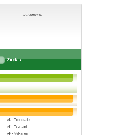
Home
Suggesties
Adverteren
(Advertentie)
Eigen
startpagina
Vakken
Aardrijkskunde
Biologie
Engels
Frans, Duits,
Chinees, Spaans
Geschiedenis
Handvaardigheid en
Tekenen
Kunst en Cultuur
AK - Topografie
Levensbeschouwing
Lichamelijke
AK - Tsunami
opvoeding
Muziek
AK - Vulkanen