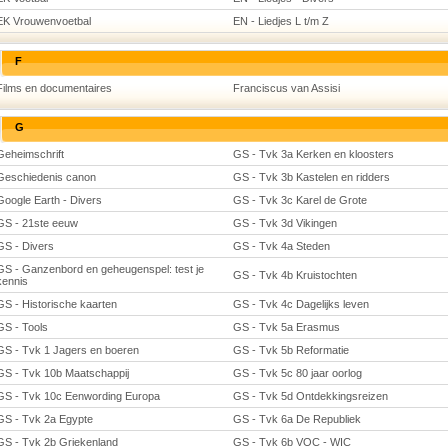
EK Vrouwenvoetbal
EN - Liedjes L t/m Z
F
Films en documentaires
Franciscus van Assisi
G
Geheimschrift
GS - Tvk 3a Kerken en kloosters
Geschiedenis canon
GS - Tvk 3b Kastelen en ridders
Google Earth - Divers
GS - Tvk 3c Karel de Grote
GS - 21ste eeuw
GS - Tvk 3d Vikingen
GS - Divers
GS - Tvk 4a Steden
GS - Ganzenbord en geheugenspel: test je
GS - Tvk 4b Kruistochten
kennis
GS - Historische kaarten
GS - Tvk 4c Dagelijks leven
GS - Tools
GS - Tvk 5a Erasmus
GS - Tvk 1 Jagers en boeren
GS - Tvk 5b Reformatie
GS - Tvk 10b Maatschappij
GS - Tvk 5c 80 jaar oorlog
GS - Tvk 10c Eenwording Europa
GS - Tvk 5d Ontdekkingsreizen
GS - Tvk 2a Egypte
GS - Tvk 6a De Republiek
GS - Tvk 2b Griekenland
GS - Tvk 6b VOC - WIC