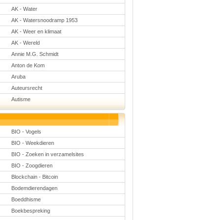
Natuurkunde
AK - Water
Nederlands
AK - Watersnoodramp 1953
Rekenen
Scheikunde
AK - Weer en klimaat
Sport
AK - Wereld
Techniek
Verkeer
Annie M.G. Schmidt
Wiskunde
Anton de Kom
Onderwerpen
Aruba
Apps en tablets
Auteursrecht
Collecties digibord
Autisme
Digiborden /
touchscreens
Digibordtools
Downloads
basisonderwijs
BIO - Vogels
Herfst
BIO - Weekdieren
Kerstmis
Kinder-/Jeugdboeken
BIO - Zoeken in verzamelsites
Lente
BIO - Zoogdieren
Onderbouw PO
Blockchain - Bitcoin
Pasen
Voetbal
Bodemdierendagen
Boeddhisme
Boekbespreking