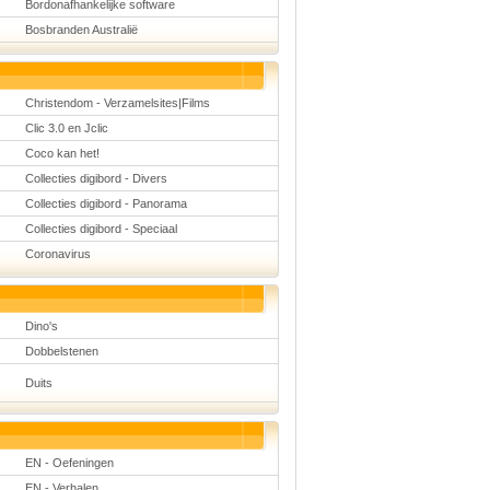
Bordonafhankelijke software
Bosbranden Australië
Christendom - Verzamelsites|Films
Clic 3.0 en Jclic
Coco kan het!
Collecties digibord - Divers
Collecties digibord - Panorama
Collecties digibord - Speciaal
Coronavirus
Dino's
Dobbelstenen
Duits
EN - Oefeningen
EN - Verhalen