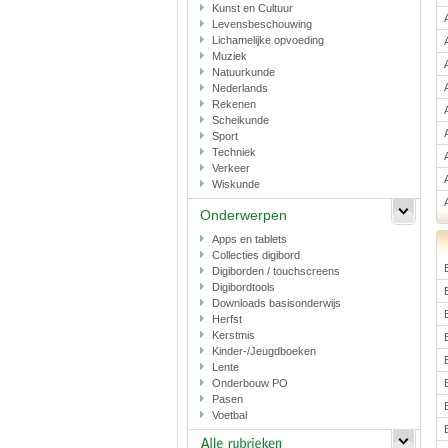
Kunst en Cultuur
Levensbeschouwing
Lichamelijke opvoeding
Muziek
Natuurkunde
Nederlands
Rekenen
Scheikunde
Sport
Techniek
Verkeer
Wiskunde
Onderwerpen
Apps en tablets
Collecties digibord
Digiborden / touchscreens
Digibordtools
Downloads basisonderwijs
Herfst
Kerstmis
Kinder-/Jeugdboeken
Lente
Onderbouw PO
Pasen
Voetbal