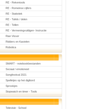
RE - Rekentools
RE - Romeinse cijfers
RE - Statistiek
RE - Tafels / delen
RE - Tellen
RE - Vermeningvuldigen- Instructie
Rian Visser
Ridders en Kastelen
Robotica
SMART - notebookbestanden
Sociaal / emotioneel
Songfestival 2021
Spelletjes op het digibord
Sprookjes
Stopwatch en timer - Tools
Televisie - School