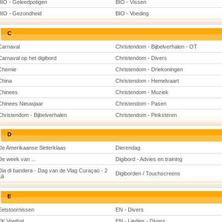
BIO - Geleedpotigen
BIO - Vissen
BIO - Gezondheid
BIO - Voeding
C
Carnaval
Christendom - Bijbelverhalen - OT
Carnaval op het digibord
Christendom - Divers
Chemie
Christendom - Driekoningen
China
Christendom - Hemelvaart
Chinees
Christendom - Muziek
Chinees Nieuwjaar
Christendom - Pasen
Christendom - Bijbelverhalen
Christendom - Pinksteren
D
De Amerikaanse Sinterklaas
Dierendag
De week van ...
Digibord - Advies en training
Dia di bandera - Dag van de Vlag Curaçao - 2
Digiborden / Touchscreens
uli
E
Eetstoornissen
EN - Divers
EK Voetbal
EN - Liedjes - Divers