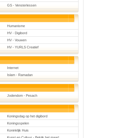
GS - Vensterlessen
Humanisme
HV - Digibord
HV - Vouwen
HV - YURLS Creatief
Internet
Islam - Ramadan
Jodendom - Pesach
Koningsdag op het digibord
Koningsspelen
Koninklijk Huis
Kunst en Cultuur - Bekijk het maar!