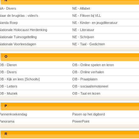
N
NA - Divers
NE - Alfabet
Naar de brugklas : video's
NE - Flitsen bij VLL
Nanda Roep
NE - Kinder- en jeugdliteratuur
Nationale Holocaust Herdenking
NE - Literatuur
Nationale Tuinvogeltelling
NE - Schrijven
Nationale Voorleesdagen
NE - Taal - Gedichten
O
OB - Dieren
OB - Online spelen en leren
OB - Divers
OB - Online verhalen
OB - Kijk en lees [Schooltv]
OB - Praatplaten
OB - Letters
OB - sociaal/emotioneel
OB - Muziek
OB - Taal en lezen
P
Pannenkoekendag
Pasen op het digibord
Panorama
PowerPoint
R