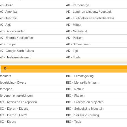
AK - Afrika
AK - Kernenergie
AK - Amerika
AK - Land- en tuinbouw / veeteelt
AK - Australië
AK - Luchtfoto's en satellietbeelden
AK - Azië
AK - Milieu
AK - Blinde kaarten
AK - Nederland
AK - Energie / delfstoffen
AK - Politiek
AK - Europa
AK - Scheepvaart
AK - Google Earth / Maps
AK - Tijd
AK - Heelal/ruimtevaart
AK - Tools
B
Beamers
BIO - Leefomgeving
Begeleiding - Divers
BIO - Menselijk lichaam
Beroepen
BIO - Natuur
Beroepen en opleidingen
BIO - Planten
BIO - Amfibieën en reptielen
BIO - Proefjes en projecten
BIO - Dieren - Divers
BIO - Schooltuin / Moestuin
BIO - Dieren - Foto's
BIO - Seksuele vorming
BIO - Divers
BIO - Tools