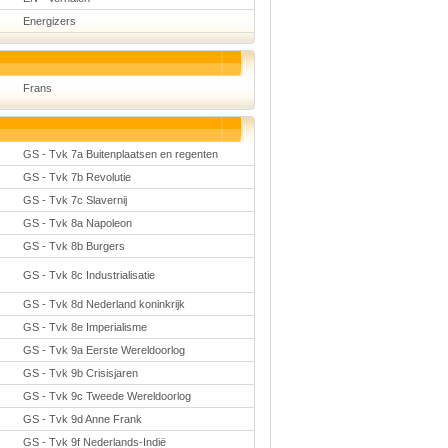
Energizers
Frans
GS - Tvk 7a Buitenplaatsen en regenten
GS - Tvk 7b Revolutie
GS - Tvk 7c Slavernij
GS - Tvk 8a Napoleon
GS - Tvk 8b Burgers
GS - Tvk 8c Industrialisatie
GS - Tvk 8d Nederland koninkrijk
GS - Tvk 8e Imperialisme
GS - Tvk 9a Eerste Wereldoorlog
GS - Tvk 9b Crisisjaren
GS - Tvk 9c Tweede Wereldoorlog
GS - Tvk 9d Anne Frank
GS - Tvk 9f Nederlands-Indië