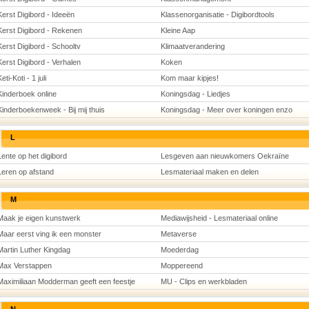
Kerst Digibord - Ideeën
Klassenorganisatie - Digibordtools
Kerst Digibord - Rekenen
Kleine Aap
Kerst Digibord - Schooltv
Klimaatverandering
Kerst Digibord - Verhalen
Koken
eti-Koti - 1 juli
Kom maar kipjes!
Kinderboek online
Koningsdag - Liedjes
Kinderboekenweek - Bij mij thuis
Koningsdag - Meer over koningen enzo
L
Lente op het digibord
Lesgeven aan nieuwkomers Oekraïne
Leren op afstand
Lesmateriaal maken en delen
M
Maak je eigen kunstwerk
Mediawijsheid - Lesmateriaal online
Maar eerst ving ik een monster
Metaverse
Martin Luther Kingdag
Moederdag
Max Verstappen
Moppereend
Maximiliaan Modderman geeft een feestje
MU - Clips en werkbladen