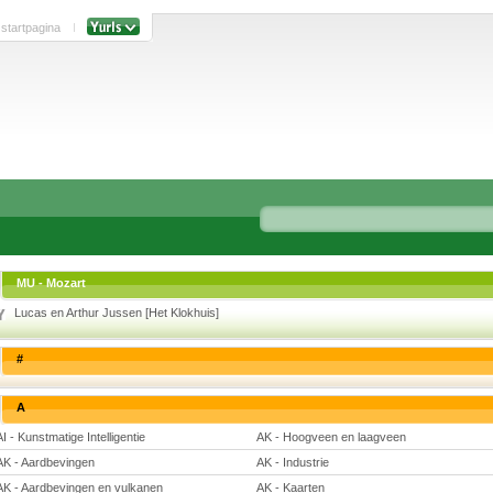
 startpagina
MU - Mozart
Lucas en Arthur Jussen [Het Klokhuis]
#
A
AI - Kunstmatige Intelligentie
AK - Hoogveen en laagveen
AK - Aardbevingen
AK - Industrie
AK - Aardbevingen en vulkanen
AK - Kaarten