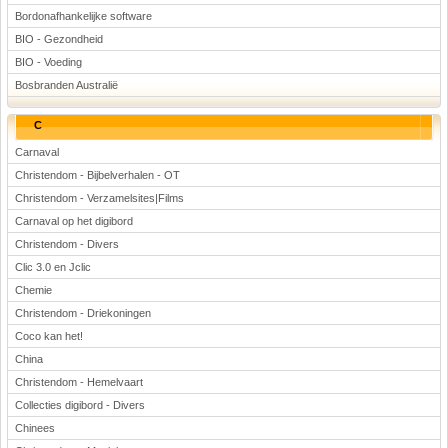
Bordonafhankelijke software
BIO - Gezondheid
BIO - Voeding
Bosbranden Australië
C
Carnaval
Christendom - Bijbelverhalen - OT
Christendom - Verzamelsites|Films
Carnaval op het digibord
Christendom - Divers
Clic 3.0 en Jclic
Chemie
Christendom - Driekoningen
Coco kan het!
China
Christendom - Hemelvaart
Collecties digibord - Divers
Chinees