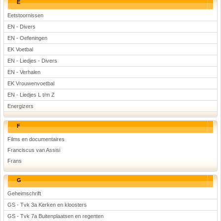
E
Eetstoornissen
EN - Divers
EN - Oefeningen
EK Voetbal
EN - Liedjes - Divers
EN - Verhalen
EK Vrouwenvoetbal
EN - Liedjes L t/m Z
Energizers
F
Films en documentaires
Franciscus van Assisi
Frans
G
Geheimschrift
GS - Tvk 3a Kerken en kloosters
GS - Tvk 7a Buitenplaatsen en regenten