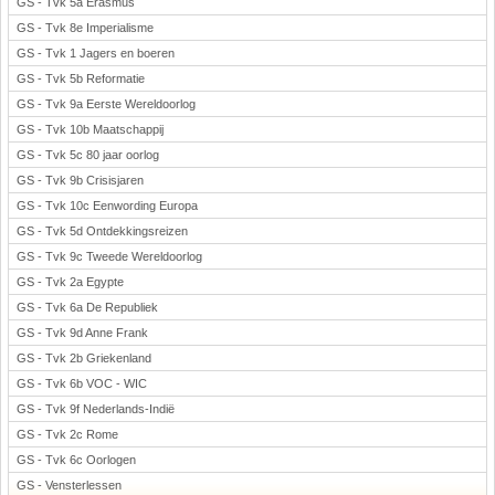
GS - Tvk 5a Erasmus
GS - Tvk 8e Imperialisme
GS - Tvk 1 Jagers en boeren
GS - Tvk 5b Reformatie
GS - Tvk 9a Eerste Wereldoorlog
GS - Tvk 10b Maatschappij
GS - Tvk 5c 80 jaar oorlog
GS - Tvk 9b Crisisjaren
GS - Tvk 10c Eenwording Europa
GS - Tvk 5d Ontdekkingsreizen
GS - Tvk 9c Tweede Wereldoorlog
GS - Tvk 2a Egypte
GS - Tvk 6a De Republiek
GS - Tvk 9d Anne Frank
GS - Tvk 2b Griekenland
GS - Tvk 6b VOC - WIC
GS - Tvk 9f Nederlands-Indië
GS - Tvk 2c Rome
GS - Tvk 6c Oorlogen
GS - Vensterlessen