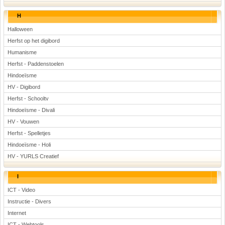
H
Halloween
Herfst op het digibord
Humanisme
Herfst - Paddenstoelen
Hindoeïsme
HV - Digibord
Herfst - Schooltv
Hindoeïsme - Divali
HV - Vouwen
Herfst - Spelletjes
Hindoeïsme - Holi
HV - YURLS Creatief
I
ICT - Video
Instructie - Divers
Internet
ICT - Webtools