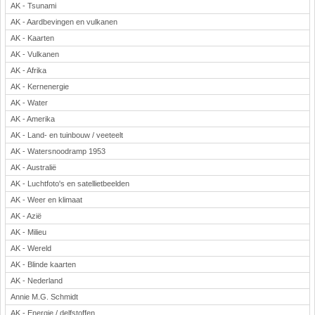
AK - Tsunami
Rekenen
AK - Aardbevingen en vulkanen
Scheikunde
AK - Kaarten
Sport
AK - Vulkanen
Techniek
AK - Afrika
Verkeer
AK - Kernenergie
Wiskunde
AK - Water
AK - Amerika
Onderwerpen
AK - Land- en tuinbouw / veeteelt
Apps en tablets
AK - Watersnoodramp 1953
Collecties digibord
AK - Australië
Digiborden / touchscreens
AK - Luchtfoto's en satellietbeelden
Digibordtools
AK - Weer en klimaat
Downloads basisonderwijs
AK - Azië
Herfst
AK - Milieu
Kerstmis
AK - Wereld
Kinder-/Jeugdboeken
AK - Blinde kaarten
Lente
AK - Nederland
Onderbouw PO
Annie M.G. Schmidt
Pasen
AK - Energie / delfstoffen