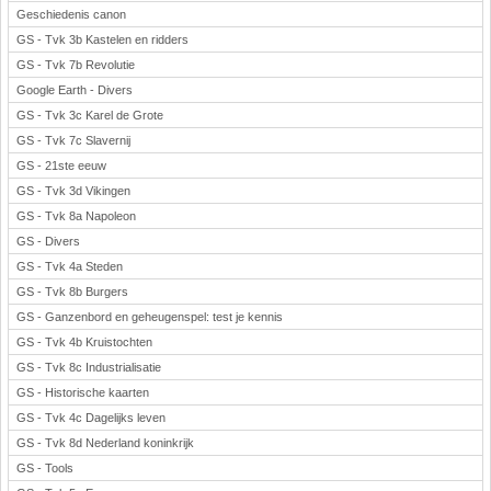
Geschiedenis canon
GS - Tvk 3b Kastelen en ridders
GS - Tvk 7b Revolutie
Google Earth - Divers
GS - Tvk 3c Karel de Grote
GS - Tvk 7c Slavernij
GS - 21ste eeuw
GS - Tvk 3d Vikingen
GS - Tvk 8a Napoleon
GS - Divers
GS - Tvk 4a Steden
GS - Tvk 8b Burgers
GS - Ganzenbord en geheugenspel: test je kennis
GS - Tvk 4b Kruistochten
GS - Tvk 8c Industrialisatie
GS - Historische kaarten
GS - Tvk 4c Dagelijks leven
GS - Tvk 8d Nederland koninkrijk
GS - Tools