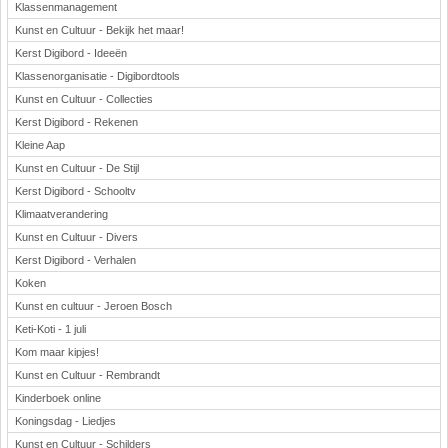
Klassenmanagement
Kunst en Cultuur - Bekijk het maar!
Kerst Digibord - Ideeën
Klassenorganisatie - Digibordtools
Kunst en Cultuur - Collecties
Kerst Digibord - Rekenen
Kleine Aap
Kunst en Cultuur - De Stijl
Kerst Digibord - Schooltv
Klimaatverandering
Kunst en Cultuur - Divers
Kerst Digibord - Verhalen
Koken
Kunst en cultuur - Jeroen Bosch
Keti-Koti - 1 juli
Kom maar kipjes!
Kunst en Cultuur - Rembrandt
Kinderboek online
Koningsdag - Liedjes
Kunst en Cultuur - Schilders