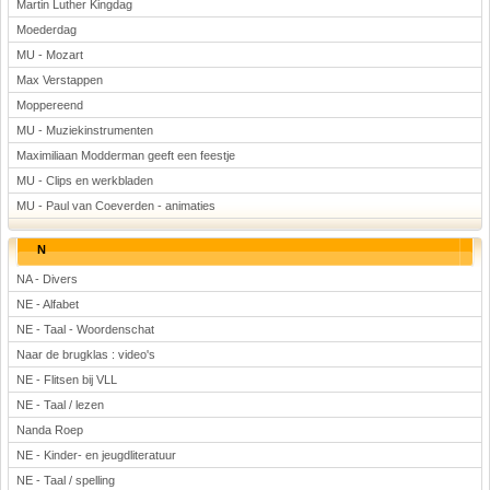
Martin Luther Kingdag
Moederdag
MU - Mozart
Max Verstappen
Moppereend
MU - Muziekinstrumenten
Maximiliaan Modderman geeft een feestje
MU - Clips en werkbladen
MU - Paul van Coeverden - animaties
N
NA - Divers
NE - Alfabet
NE - Taal - Woordenschat
Naar de brugklas : video's
NE - Flitsen bij VLL
NE - Taal / lezen
Nanda Roep
NE - Kinder- en jeugdliteratuur
NE - Taal / spelling