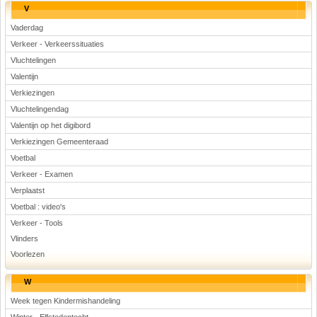
V
Vaderdag
Verkeer - Verkeerssituaties
Vluchtelingen
Valentijn
Verkiezingen
Vluchtelingendag
Valentijn op het digibord
Verkiezingen Gemeenteraad
Voetbal
Verkeer - Examen
Verplaatst
Voetbal : video's
Verkeer - Tools
Vlinders
Voorlezen
W
Week tegen Kindermishandeling