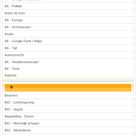
Voetbal
AK - Politiek
Anton de Kom
AK - Europa
AK - Scheepvaart
Aruba
AK - Google Earth / Maps
AK - Tijd
(Advertenties)
Auteursrecht
AK - Heelal/ruimtevaart
AK - Tools
Autisme
B
Beamers
BIO - Leefomgeving
BIO - Vogels
Begeleiding - Divers
BIO - Menselijk lichaam
BIO - Weekdieren