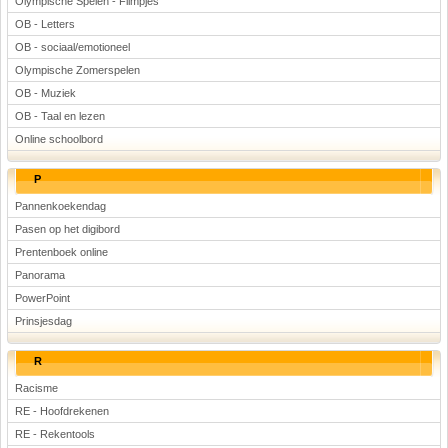
Olympische Spelen - Filmpjes
OB - Letters
OB - sociaal/emotioneel
Olympische Zomerspelen
OB - Muziek
OB - Taal en lezen
Online schoolbord
P
Pannenkoekendag
Pasen op het digibord
Prentenboek online
Panorama
PowerPoint
Prinsjesdag
R
Racisme
RE - Hoofdrekenen
RE - Rekentools