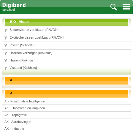
BIO - Vissen
Bodemvissen zoekkaart [RAVON]
Exotische vissen zoekkaart [RAVON]
Vakken
Vissen [Schooltv]
Dolfijnen verzorgen [Klokhuis]
Aardrijkskunde
Haaien [Klokhuis]
Biologie
Visstand [Klokhuis]
Engels
Frans, Duits, Chinees, Spaans
#
Geschiedenis
Handvaardigheid en Tekenen
A
Kunst en Cultuur
AI - Kunstmatige Intelligentie
Levensbeschouwing
AK - Hoogveen en laagveen
Lichamelijke opvoeding
AK - Topografie
Muziek
AK - Aardbevingen
Natuurkunde
AK - Industrie
Nederlands