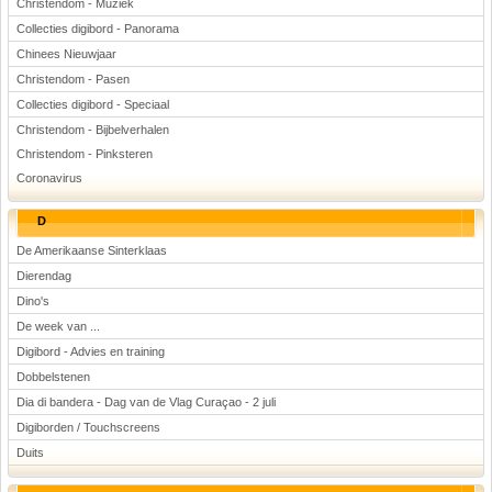
Christendom - Muziek
Collecties digibord - Panorama
Chinees Nieuwjaar
Christendom - Pasen
Collecties digibord - Speciaal
Christendom - Bijbelverhalen
Christendom - Pinksteren
Coronavirus
D
De Amerikaanse Sinterklaas
Dierendag
Dino's
De week van ...
Digibord - Advies en training
Dobbelstenen
Dia di bandera - Dag van de Vlag Curaçao - 2 juli
Digiborden / Touchscreens
Duits