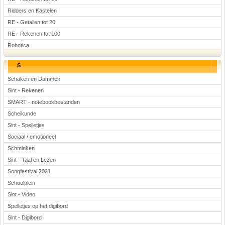
Ridders en Kastelen
RE - Getallen tot 20
RE - Rekenen tot 100
Robotica
S
Schaken en Dammen
Sint - Rekenen
SMART - notebookbestanden
Scheikunde
Sint - Spelletjes
Sociaal / emotioneel
Schminken
Sint - Taal en Lezen
Songfestival 2021
Schoolplein
Sint - Video
Spelletjes op het digibord
Sint - Digibord