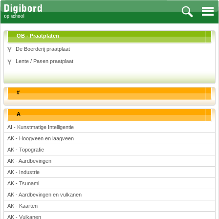
OB - Praatplaten
De Boerderij praatplaat
Lente / Pasen praatplaat
Vakken
Aardrijkskunde
#
Biologie
Engels
A
Frans, Duits, Chinees, Spaans
AI - Kunstmatige Intelligentie
Geschiedenis
AK - Hoogveen en laagveen
Handvaardigheid en Tekenen
AK - Topografie
Kunst en Cultuur
AK - Aardbevingen
Levensbeschouwing
AK - Industrie
Lichamelijke opvoeding
AK - Tsunami
Muziek
AK - Aardbevingen en vulkanen
Natuurkunde
AK - Kaarten
AK - Vulkanen
Nederlands