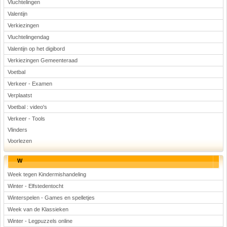
Vluchtelingen
Valentijn
Verkiezingen
Vluchtelingendag
Valentijn op het digibord
Verkiezingen Gemeenteraad
Voetbal
Verkeer - Examen
Verplaatst
Voetbal : video's
Verkeer - Tools
Vlinders
Voorlezen
W
Week tegen Kindermishandeling
Winter - Elfstedentocht
Winterspelen - Games en spelletjes
Week van de Klassieken
Winter - Legpuzzels online