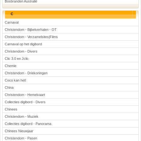
Bosbranden Australië
C
Carnaval
Christendom - Bijbelverhalen - OT
Christendom - Verzamelsites|Films
Carnaval op het digibord
Christendom - Divers
Clic 3.0 en Jclic
Chemie
Christendom - Driekoningen
Coco kan het!
China
Christendom - Hemelvaart
Collecties digibord - Divers
Chinees
Christendom - Muziek
Collecties digibord - Panorama
Chinees Nieuwjaar
Christendom - Pasen