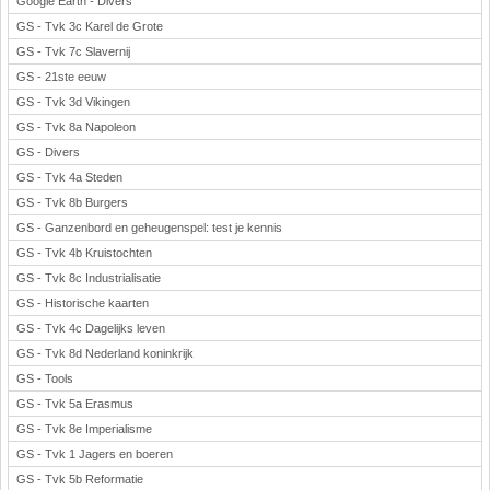
Google Earth - Divers
GS - Tvk 3c Karel de Grote
GS - Tvk 7c Slavernij
GS - 21ste eeuw
GS - Tvk 3d Vikingen
GS - Tvk 8a Napoleon
GS - Divers
GS - Tvk 4a Steden
GS - Tvk 8b Burgers
GS - Ganzenbord en geheugenspel: test je kennis
GS - Tvk 4b Kruistochten
GS - Tvk 8c Industrialisatie
GS - Historische kaarten
GS - Tvk 4c Dagelijks leven
GS - Tvk 8d Nederland koninkrijk
GS - Tools
GS - Tvk 5a Erasmus
GS - Tvk 8e Imperialisme
GS - Tvk 1 Jagers en boeren
GS - Tvk 5b Reformatie