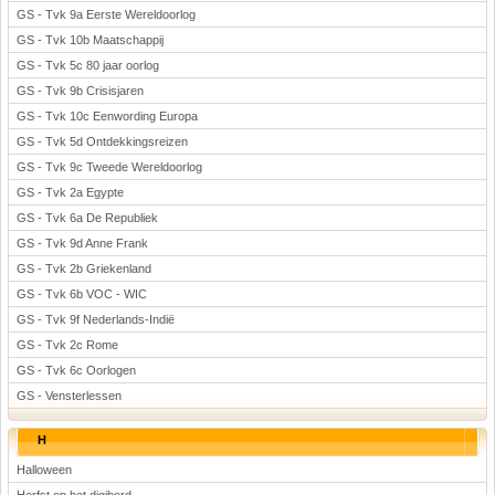
GS - Tvk 9a Eerste Wereldoorlog
GS - Tvk 10b Maatschappij
GS - Tvk 5c 80 jaar oorlog
GS - Tvk 9b Crisisjaren
GS - Tvk 10c Eenwording Europa
GS - Tvk 5d Ontdekkingsreizen
GS - Tvk 9c Tweede Wereldoorlog
GS - Tvk 2a Egypte
GS - Tvk 6a De Republiek
GS - Tvk 9d Anne Frank
GS - Tvk 2b Griekenland
GS - Tvk 6b VOC - WIC
GS - Tvk 9f Nederlands-Indië
GS - Tvk 2c Rome
GS - Tvk 6c Oorlogen
GS - Vensterlessen
H
Halloween