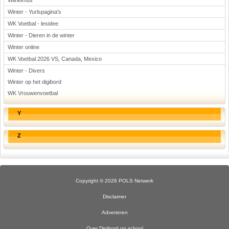
Wilhelmus
Winter - Yurlspagina's
WK Voetbal - lesidee
Winter - Dieren in de winter
Winter online
WK Voetbal 2026 VS, Canada, Mexico
Winter - Divers
Winter op het digibord
WK Vrouwenvoetbal
Y
Z
Copyright © 2026 POLS Netwerk
Disclaimer
Adverteren
Over Digibord op school