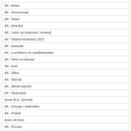
AK - Afrika
Rekenen
AK - Kernenergie
Scheikunde
AK - Water
Sport
AK - Amerika
Techniek
AK - Land- en tuinbouw / veeteelt
Verkeer
AK - Watersnoodramp 1953
Wiskunde
AK - Australië
Onderwerpen
AK - Luchtfoto's en satellietbeelden
AK - Weer en klimaat
Apps en tablets
AK - Azië
Collecties digibord
AK - Milieu
Digiborden / touchscreens
AK - Wereld
Digibordtools
AK - Blinde kaarten
Downloads basisonderwijs
AK - Nederland
Herfst
Annie M.G. Schmidt
Kerstmis
AK - Energie / delfstoffen
Kinder-/Jeugdboeken
AK - Politiek
Lente
Anton de Kom
Onderbouw PO
AK - Europa
Pasen