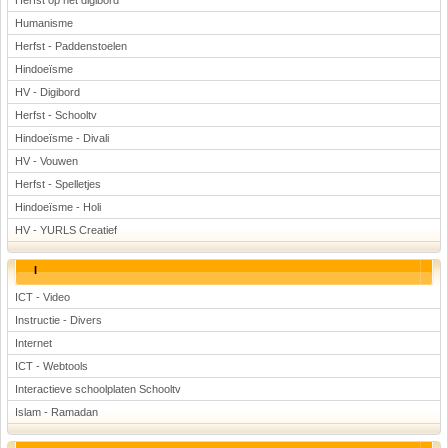
Herfst op het digibord
Humanisme
Herfst - Paddenstoelen
Hindoeïsme
HV - Digibord
Herfst - Schooltv
Hindoeïsme - Divali
HV - Vouwen
Herfst - Spelletjes
Hindoeïsme - Holi
HV - YURLS Creatief
I
ICT - Video
Instructie - Divers
Internet
ICT - Webtools
Interactieve schoolplaten Schooltv
Islam - Ramadan