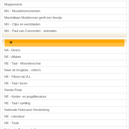
Moppereend
MU - Muziekinstrumenten
Maximiliaan Modderman geeft een feestje
MU - Clips en werkbladen
MU - Paul van Coeverden - animaties
N
NA - Divers
NE - Alfabet
NE - Taal - Woordenschat
Naar de brugklas : video's
NE - Flitsen bij VLL
NE - Taal / lezen
Nanda Roep
NE - Kinder- en jeugdliteratuur
NE - Taal / spelling
Nationale Holocaust Herdenking
NE - Literatuur
NE - Tools