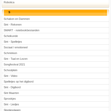
Robotica
S
Schaken en Dammen
Sint - Rekenen
SMART - notebookbestanden
Scheikunde
Sint - Spelletjes
Sociaal / emotioneel
Schminken
Sint - Taal en Lezen
Songfestival 2021
Schoolplein
Sint - Video
Spelletjes op het digibord
Sint - Digibord
Sint Maarten
Sprookjes
Sint - Liedjes
Slootjesdagen