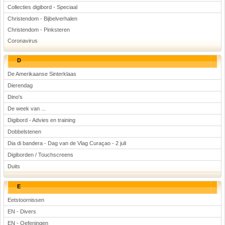
Collecties digibord - Speciaal
Christendom - Bijbelverhalen
Christendom - Pinksteren
Coronavirus
D
De Amerikaanse Sinterklaas
Dierendag
Dino's
De week van ...
Digibord - Advies en training
Dobbelstenen
Dia di bandera - Dag van de Vlag Curaçao - 2 juli
Digiborden / Touchscreens
Duits
E
Eetstoornissen
EN - Divers
EN - Oefeningen