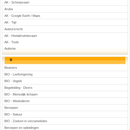
AK - Scheepvaart
Voetbal
Aruba
AK - Google Earth / Maps
AK - Tijd
Auteursrecht
AK - Heelal/ruimtevaart
AK - Tools
Autisme
(Advertenties)
B
Beamers
BIO - Leefomgeving
BIO - Vogels
Begeleiding - Divers
BIO - Menselijk lichaam
BIO - Weekdieren
Beroepen
BIO - Natuur
BIO - Zoeken in verzamelsites
Beroepen en opleidingen