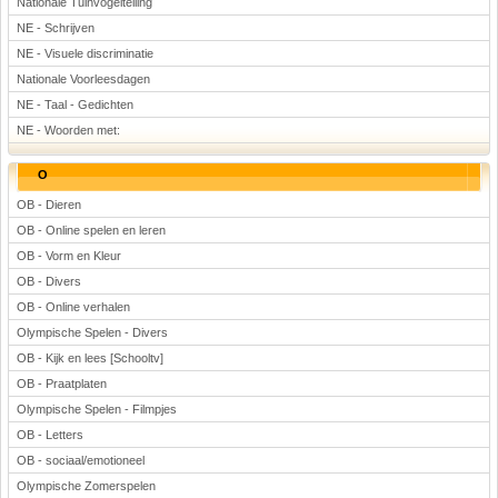
Nationale Tuinvogeltelling
NE - Schrijven
NE - Visuele discriminatie
Nationale Voorleesdagen
NE - Taal - Gedichten
NE - Woorden met:
O
OB - Dieren
OB - Online spelen en leren
OB - Vorm en Kleur
OB - Divers
OB - Online verhalen
Olympische Spelen - Divers
OB - Kijk en lees [Schooltv]
OB - Praatplaten
Olympische Spelen - Filmpjes
OB - Letters
OB - sociaal/emotioneel
Olympische Zomerspelen