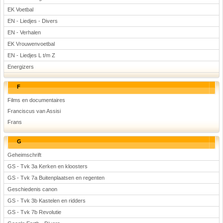
EK Voetbal
EN - Liedjes - Divers
EN - Verhalen
EK Vrouwenvoetbal
EN - Liedjes L t/m Z
Energizers
F
Films en documentaires
Franciscus van Assisi
Frans
G
Geheimschrift
GS - Tvk 3a Kerken en kloosters
GS - Tvk 7a Buitenplaatsen en regenten
Geschiedenis canon
GS - Tvk 3b Kastelen en ridders
GS - Tvk 7b Revolutie