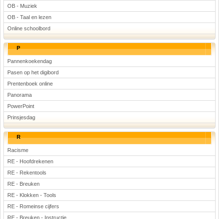
OB - Muziek
OB - Taal en lezen
Online schoolbord
P
Pannenkoekendag
Pasen op het digibord
Prentenboek online
Panorama
PowerPoint
Prinsjesdag
R
Racisme
RE - Hoofdrekenen
RE - Rekentools
RE - Breuken
RE - Klokken - Tools
RE - Romeinse cijfers
RE - Breuken - Instructie