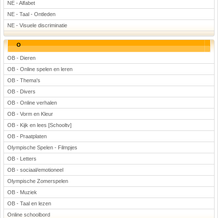
NE - Alfabet
NE - Taal - Ontleden
NE - Visuele discriminatie
O
OB - Dieren
OB - Online spelen en leren
OB - Thema's
OB - Divers
OB - Online verhalen
OB - Vorm en Kleur
OB - Kijk en lees [Schooltv]
OB - Praatplaten
Olympische Spelen - Filmpjes
OB - Letters
OB - sociaal/emotioneel
Olympische Zomerspelen
OB - Muziek
OB - Taal en lezen
Online schoolbord