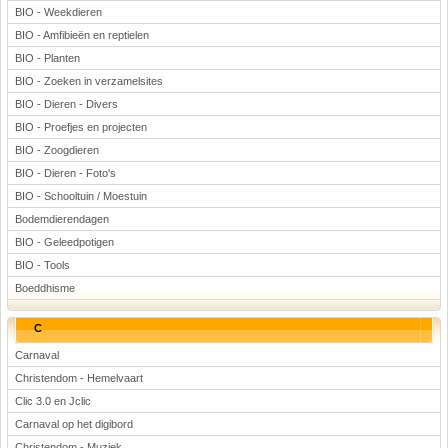
BIO - Weekdieren
Voetbal
BIO - Amfibieën en reptielen
BIO - Planten
BIO - Zoeken in verzamelsites
BIO - Dieren - Divers
BIO - Proefjes en projecten
BIO - Zoogdieren
(Advertenties)
BIO - Dieren - Foto's
BIO - Schooltuin / Moestuin
Bodemdierendagen
BIO - Geleedpotigen
BIO - Tools
Boeddhisme
C
Carnaval
Christendom - Hemelvaart
Clic 3.0 en Jclic
Carnaval op het digibord
Christendom - Muziek