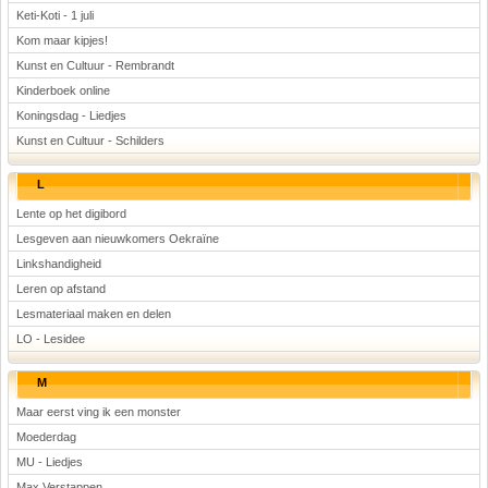
Keti-Koti - 1 juli
Kom maar kipjes!
Kunst en Cultuur - Rembrandt
Kinderboek online
Koningsdag - Liedjes
Kunst en Cultuur - Schilders
L
Lente op het digibord
Lesgeven aan nieuwkomers Oekraïne
Linkshandigheid
Leren op afstand
Lesmateriaal maken en delen
LO - Lesidee
M
Maar eerst ving ik een monster
Moederdag
MU - Liedjes
Max Verstappen