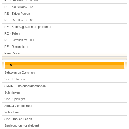
RE - Getallen tot 10.000
RE - Klokkijken / Tijd
RE - Tafels / delen
RE - Getallen tot 100
RE - Kommagetallen en procenten
RE - Tellen
RE - Getallen tot 1000
RE - Rekendictee
Rian Visser
S
Schaken en Dammen
Sint - Rekenen
SMART - notebookbestanden
Schminken
Sint - Spelletjes
Sociaal / emotioneel
Schoolplein
Sint - Taal en Lezen
Spelletjes op het digibord