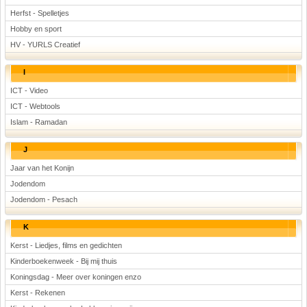
Herfst - Spelletjes
Hobby en sport
HV - YURLS Creatief
I
ICT - Video
ICT - Webtools
Islam - Ramadan
J
Jaar van het Konijn
Jodendom
Jodendom - Pesach
K
Kerst - Liedjes, films en gedichten
Kinderboekenweek - Bij mij thuis
Koningsdag - Meer over koningen enzo
Kerst - Rekenen