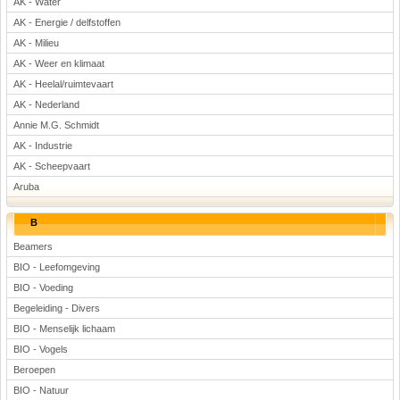
AK - Water
Rekenen
AK - Energie / delfstoffen
Scheikunde
AK - Milieu
Sport
AK - Weer en klimaat
Techniek
AK - Heelal/ruimtevaart
Verkeer
AK - Nederland
Annie M.G. Schmidt
Wiskunde
AK - Industrie
Onderwerpen
AK - Scheepvaart
Apps en tablets
Aruba
Collecties digibord
B
Digiborden / touchscreens
Digibordtools
Beamers
BIO - Leefomgeving
Downloads basisonderwijs
BIO - Voeding
Herfst
Begeleiding - Divers
Kerstmis
BIO - Menselijk lichaam
Kinder-/Jeugdboeken
BIO - Vogels
Lente
Beroepen
Onderbouw PO
BIO - Natuur
Pasen