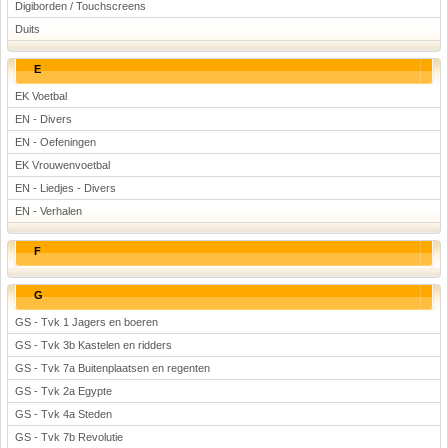
Digiborden / Touchscreens
Duits
E
EK Voetbal
EN - Divers
EN - Oefeningen
EK Vrouwenvoetbal
EN - Liedjes - Divers
EN - Verhalen
F
G
GS - Tvk 1 Jagers en boeren
GS - Tvk 3b Kastelen en ridders
GS - Tvk 7a Buitenplaatsen en regenten
GS - Tvk 2a Egypte
GS - Tvk 4a Steden
GS - Tvk 7b Revolutie