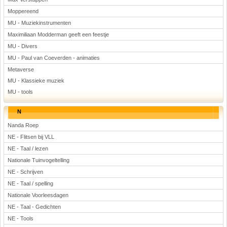
Moppereend
MU - Muziekinstrumenten
Maximiliaan Modderman geeft een feestje
MU - Divers
MU - Paul van Coeverden - animaties
Metaverse
MU - Klassieke muziek
MU - tools
N
Nanda Roep
NE - Flitsen bij VLL
NE - Taal / lezen
Nationale Tuinvogeltelling
NE - Schrijven
NE - Taal / spelling
Nationale Voorleesdagen
NE - Taal - Gedichten
NE - Tools