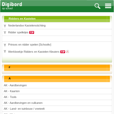
Ridders en Kastelen
Nederlandse Kastelenstichting
Ridder spelletjes
Vakken
Prinses en ridder spelen [Schooltv]
Aardrijkskunde
Werkboekje Ridders en Kastelen Kleuters
Biologie
Engels
Frans, Duits, Chinees, Spaans
#
Geschiedenis
Handvaardigheid en Tekenen
A
Kunst en Cultuur
AK - Aardbevingen
Levensbeschouwing
AK - Kaarten
Lichamelijke opvoeding
AK - Tools
Muziek
AK - Aardbevingen en vulkanen
Natuurkunde
AK - Land- en tuinbouw / veeteelt
Nederlands