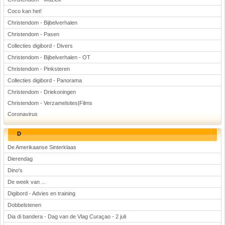
Coco kan het!
Christendom - Bijbelverhalen
Christendom - Pasen
Collecties digibord - Divers
Christendom - Bijbelverhalen - OT
Christendom - Pinksteren
Collecties digibord - Panorama
Christendom - Driekoningen
Christendom - Verzamelsites|Films
Coronavirus
D
De Amerikaanse Sinterklaas
Dierendag
Dino's
De week van ...
Digibord - Advies en training
Dobbelstenen
Dia di bandera - Dag van de Vlag Curaçao - 2 juli