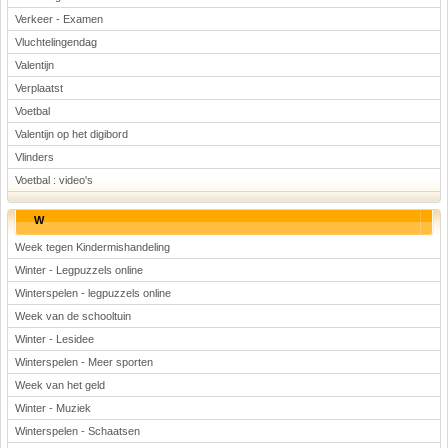
Verkeer - Examen
Vluchtelingendag
Valentijn
Verplaatst
Voetbal
Valentijn op het digibord
Vlinders
Voetbal : video's
W
Week tegen Kindermishandeling
Winter - Legpuzzels online
Winterspelen - legpuzzels online
Week van de schooltuin
Winter - Lesidee
Winterspelen - Meer sporten
Week van het geld
Winter - Muziek
Winterspelen - Schaatsen