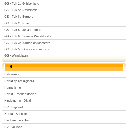
GS - Tvk 2b Griekenland
GS - Tvk 5b Reformatie
GS - Tvk 8b Burgers
GS - Tvk 2c Rome
GS - Tvk 5c 80 jaar oorlog
GS - Tvk 9c Tweede Wereldoorlog
GS - Tvk 3a Kerken en kloosters
GS - Tvk 5d Ontdekkingsreizen
GS - Wandplaten
H
Halloween
Herfst op het digibord
Humanisme
Herfst - Paddenstoelen
Hindoeïsme - Divali
HV - Digibord
Herfst - Schooltv
Hindoeïsme - Holi
HV - Vouwen